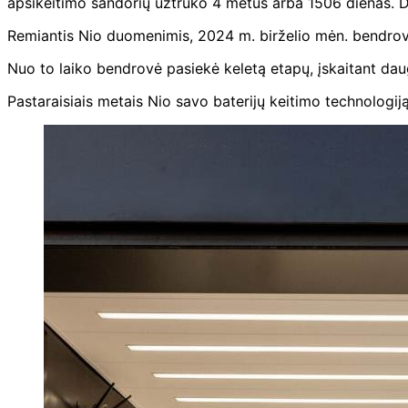
apsikeitimo sandorių užtruko 4 metus arba 1506 dienas. Dė
Remiantis Nio duomenimis, 2024 m. birželio mėn. bendrovė
Nuo to laiko bendrovė pasiekė keletą etapų, įskaitant daugi
Pastaraisiais metais Nio savo baterijų keitimo technologiją 