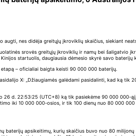
augti, nes didėja greitųjų įkroviklių skaičius, siekiant neat
tinės srovės greitųjų įkroviklių ir namų bei šaligatvio įkr
, Kinijos startuolis, daugiausia dėmesio skyrė savo baterijų
tapą – oficialiai baigta keisti 90 000 000 baterijų.
 pasidalijo X: „Džiaugiamės galėdami pasidalinti, kad ką tik
o 26 d. 22:53:25 (UTC+8) ką tik pasiekėme 90 000 000-ąjį 
itimo iki 10 000 000-osios, ir tik 100 dienų nuo 80 000 000 
nų baterijų apsikeitimų, kurių skaičius buvo nuo 80 milijonų 