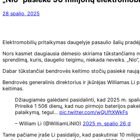
28 spalio, 2025
Elektromobilių pritaikymas daugelyje pasaulio šalių pradėjo 
Nors kasmet daugiausia dėmesio skiriama tūkstančiams nuola
sprendimą, kuris, daugelio teigimu, niekada neveiks. „Nio“
Dabar tūkstančiai bendrovės keitimo stočių pasiekė naują e
Bendrovės generalinis direktorius ir įkūrėjas Williamas Li
keitimas.
Džiaugiamės galėdami pasidalinti, kad 2025 m. spali
Prireikė 1 506 dienų, kad nuo pirmojo baterijos pake
palaikymą, tegul…
pic.twitter.com/wQUftXWkFs
– William Li (@WilliamLiNIO)
2025 m. spalio 26 d
Tame pačiame įraše Li pasidalijo, kad paskutiniai 10 milijo