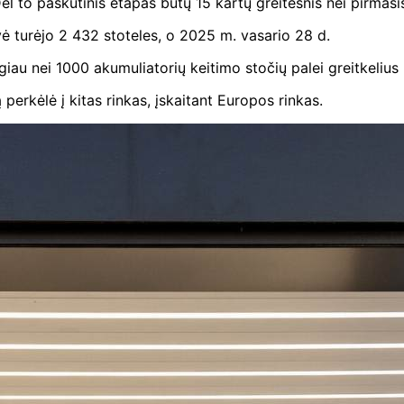
l to paskutinis etapas būtų 15 kartų greitesnis nei pirmasi
 turėjo 2 432 stoteles, o 2025 m. vasario 28 d.
au nei 1000 akumuliatorių keitimo stočių palei greitkelius K
perkėlė į kitas rinkas, įskaitant Europos rinkas.