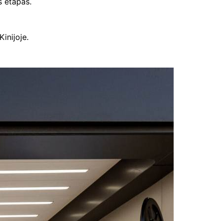
s etapas.
inijoje.