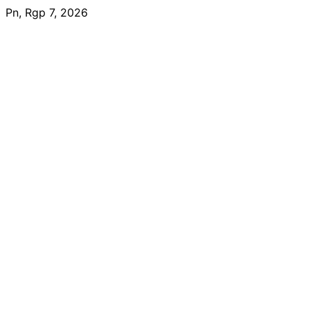
Skip
Pn, Rgp 7, 2026
to
content