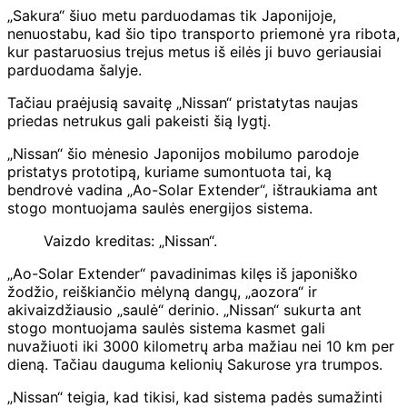
„Sakura“ šiuo metu parduodamas tik Japonijoje,
nenuostabu, kad šio tipo transporto priemonė yra ribota,
kur pastaruosius trejus metus iš eilės ji buvo geriausiai
parduodama šalyje.
Tačiau praėjusią savaitę „Nissan“ pristatytas naujas
priedas netrukus gali pakeisti šią lygtį.
„Nissan“ šio mėnesio Japonijos mobilumo parodoje
pristatys prototipą, kuriame sumontuota tai, ką
bendrovė vadina „Ao-Solar Extender“, ištraukiama ant
stogo montuojama saulės energijos sistema.
Vaizdo kreditas: „Nissan“.
„Ao-Solar Extender“ pavadinimas kilęs iš japoniško
žodžio, reiškiančio mėlyną dangų, „aozora“ ir
akivaizdžiausio „saulė“ derinio. „Nissan“ sukurta ant
stogo montuojama saulės sistema kasmet gali
nuvažiuoti iki 3000 kilometrų arba mažiau nei 10 km per
dieną. Tačiau dauguma kelionių Sakurose yra trumpos.
„Nissan“ teigia, kad tikisi, kad sistema padės sumažinti