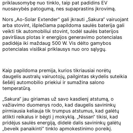
priklausomybę nuo tinklo, taip pat padidins EV
nuosavybės patogumą, nes supaprastins įkrovimą.
Nors „Ao-Solar Extender“ gali įkrauti „Sakura“ vairuojant
arba stovint, išplečiama papildoma saulės baterija gali
veikti tik automobiliui stovint, todėl saulės baterijos
paviršiaus plotas ir energijos generavimo potencialas
padidėja iki maždaug 500 W. Vis dėlto gamybos
potencialas visiškai priklausys nuo oro sąlygų.
Kaip papildoma premija, kurios tikriausiai norėtų
daugelis australų vairuotojų, pailgintas skydelis suteikia
šešėlį automobilio priekiui ir sumažina salono
temperatūrą.
„Sakura“ jau giriamas už savo kasdienį atstumą, o
važiavimo duomenys rodo, kad daugelis savininkų
pirmiausia keliauja tik trumpus atstumus, kad galėtų
atlikti reikalus ir bėgti į mokyklą. „Nissan“ tikisi, kad
pridėjus saulės energiją, didelė dalis savininkų galėtų
„beveik panaikinti“ tinklo apmokestinimo poreikį.