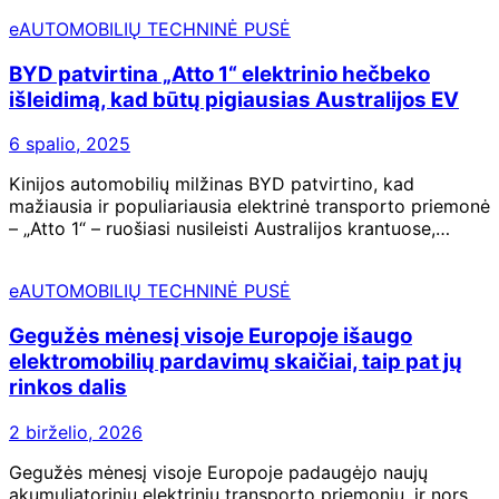
eAUTOMOBILIŲ TECHNINĖ PUSĖ
BYD patvirtina „Atto 1“ elektrinio hečbeko
išleidimą, kad būtų pigiausias Australijos EV
6 spalio, 2025
Kinijos automobilių milžinas BYD patvirtino, kad
mažiausia ir populiariausia elektrinė transporto priemonė
– „Atto 1“ – ruošiasi nusileisti Australijos krantuose,…
eAUTOMOBILIŲ TECHNINĖ PUSĖ
Gegužės mėnesį visoje Europoje išaugo
elektromobilių pardavimų skaičiai, taip pat jų
rinkos dalis
2 birželio, 2026
Gegužės mėnesį visoje Europoje padaugėjo naujų
akumuliatorinių elektrinių transporto priemonių, ir nors