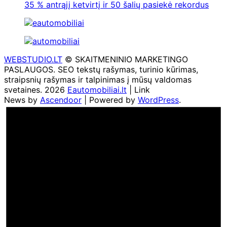
35 % antrąjį ketvirtį ir 50 šalių pasiekė rekordus
WEBSTUDIO.LT
© SKAITMENINIO MARKETINGO
PASLAUGOS. SEO tekstų rašymas, turinio kūrimas,
straipsnių rašymas ir talpinimas į mūsų valdomas
svetaines. 2026
Eautomobiliai.lt
| Link
News by
Ascendoor
| Powered by
WordPress
.