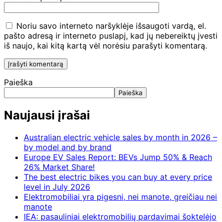
Noriu savo interneto naršyklėje išsaugoti vardą, el.
pašto adresą ir interneto puslapį, kad jų nebereiktų įvesti
iš naujo, kai kitą kartą vėl norėsiu parašyti komentarą.
Paieška
Paieška
Naujausi įrašai
Australian electric vehicle sales by month in 2026 –
by model and by brand
Europe EV Sales Report: BEVs Jump 50% & Reach
26% Market Share!
The best electric bikes you can buy at every price
level in July 2026
Elektromobiliai yra pigesni, nei manote, greičiau nei
manote
IEA: pasauliniai elektromobilių pardavimai šoktelėjo