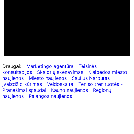
Draugai: -
Marketingo agentūra
-
Teisinės
konsultacijos
-
Skaidrių skenavimas
-
Klaipedos miesto
naujienos
-
Miesto naujienos
-
Saulius Narbutas
-
Įvaizdžio kūrimas
-
Veidoskaita
-
Teniso treniruotės
-
Pranešimai spaudai -
Kauno naujienos
-
Regionų
naujienos
-
Palangos naujienos