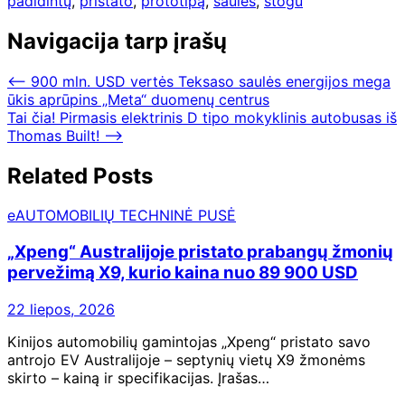
padidintų
,
pristato
,
prototipą
,
saulės
,
stogu
Navigacija tarp įrašų
⟵
900 mln. USD vertės Teksaso saulės energijos mega
ūkis aprūpins „Meta“ duomenų centrus
Tai čia! Pirmasis elektrinis D tipo mokyklinis autobusas iš
Thomas Built!
⟶
Related Posts
eAUTOMOBILIŲ TECHNINĖ PUSĖ
„Xpeng“ Australijoje pristato prabangų žmonių
pervežimą X9, kurio kaina nuo 89 900 USD
22 liepos, 2026
Kinijos automobilių gamintojas „Xpeng“ pristato savo
antrojo EV Australijoje – septynių vietų X9 žmonėms
skirto – kainą ir specifikacijas. Įrašas…