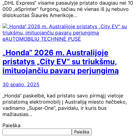
„DHL Express“ visame pasaulyje pristato daugiau nei 10
000 „eSprinter“ furgonų, tačiau nė vienas iš jų nebuvo
dislokuotas Šiaurės Amerikoje…
eAUTOMOBILIŲ TECHNINĖ PUSĖ
„Honda“ 2026 m. Australijoje
pristatys „City EV“ su triukšmu,
imituojančiu pavarų perjungimą
30 spalio, 2025
„Honda“ paskelbė, kad pristato savo pirmąjį vietoje
pristatomą elektromobilį į Australiją miesto hečbeko,
vadinamo „Super-One“, pavidalu, ir kuris bus
mažiausias…
Paieška
Paieška