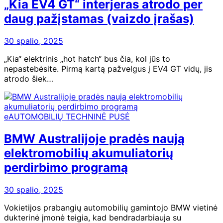
„Kia EV4 GT“ interjeras atrodo per
daug pažįstamas (vaizdo įrašas)
30 spalio, 2025
„Kia“ elektrinis „hot hatch“ bus čia, kol jūs to
nepastebėsite. Pirmą kartą pažvelgus į EV4 GT vidų, jis
atrodo šiek…
eAUTOMOBILIŲ TECHNINĖ PUSĖ
BMW Australijoje pradės naują
elektromobilių akumuliatorių
perdirbimo programą
30 spalio, 2025
Vokietijos prabangių automobilių gamintojo BMW vietinė
dukterinė įmonė teigia, kad bendradarbiauja su