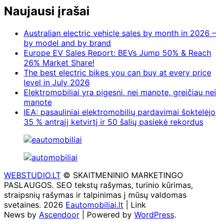
Naujausi įrašai
Australian electric vehicle sales by month in 2026 –
by model and by brand
Europe EV Sales Report: BEVs Jump 50% & Reach
26% Market Share!
The best electric bikes you can buy at every price
level in July 2026
Elektromobiliai yra pigesni, nei manote, greičiau nei
manote
IEA: pasauliniai elektromobilių pardavimai šoktelėjo
35 % antrąjį ketvirtį ir 50 šalių pasiekė rekordus
WEBSTUDIO.LT
© SKAITMENINIO MARKETINGO
PASLAUGOS. SEO tekstų rašymas, turinio kūrimas,
straipsnių rašymas ir talpinimas į mūsų valdomas
svetaines. 2026
Eautomobiliai.lt
| Link
News by
Ascendoor
| Powered by
WordPress
.