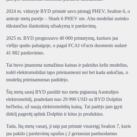
2024 m. viduryje BYD pristatė savo pirmąjį PHEV, Sealion 6, o
antroje metų pusėje – Shark 6 PHEV ute. Abu modeliai surinko
tūkstančius išankstinių užsakymų ir pardavimų.
2025 m. BYD prognozavo 40 000 pristatymų, kuriuos jau
viršijo spalio pabaigoje, o pagal FCAI vFacts duomenis sudarė
41 882 pardavimus.
Tai buvo įmanoma sumažinus kainas ir paleidus kelis modelius,
todėl elektromobiliai tapo prieinamesni nei bet kada anksčiau, o
modelių prieinamumas padidėjo.
Šių metų sausį BYD pasiūlė tuo metu pigiausią Australijos
elektromobilį, pradedant nuo 29 990 USD su BYD Dolphin
hečbeku, už naują elektromobilių kainą. Tai padėjo jam įgyti
didelį pagreitį aplink Dolphin ir kitus jo produktus.
Tada, šių metų vasarį, ji taip pat pristatė visureigį Sealion 7, kuris
jau pakilo į pardavimų sąrašus į 2 geriausiai parduodamus