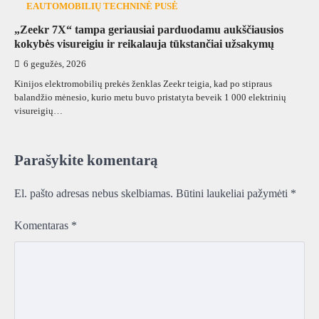
EAUTOMOBILIŲ TECHNINĖ PUSĖ
„Zeekr 7X“ tampa geriausiai parduodamu aukščiausios
kokybės visureigiu ir reikalauja tūkstančiai užsakymų
6 gegužės, 2026
Kinijos elektromobilių prekės ženklas Zeekr teigia, kad po stipraus
balandžio mėnesio, kurio metu buvo pristatyta beveik 1 000 elektrinių
visureigių…
Parašykite komentarą
El. pašto adresas nebus skelbiamas.
Būtini laukeliai pažymėti
*
Komentaras
*