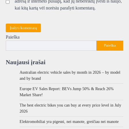
adresą ir interneto puslapį, kad jų nebereiktų įvesti iš naujo,
kai kitą kartą vėl norėsiu parašyti komentarą.
Paieška
Paieška
Naujausi įrašai
Australian electric vehicle sales by month in 2026 – by model
and by brand
Europe EV Sales Report: BEVs Jump 50% & Reach 26%
Market Share!
The best electric bikes you can buy at every price level in July
2026
Elektromobiliai yra pigesni, nei manote, greičiau nei manote