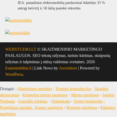
IEA: pasauliniai elektromobilių pardavimai šoktelėjo 35 %
antrąjį ketvirtį ir 50 šalių pasiekė rekordus
WEBSTUDIO.LT
© SKAITMENINIO MARKETINGO
PASLAUGOS. SEO tekstų rašymas, turinio kūrimas, straipsnių
rašymas ir talpinimas į mūsų valdomas svetaines. 2026
Eautomobiliai.lt
| Link News by
Ascendoor
| Powered by
WordPress
.
Draugai: -
Marketingo agentūra
-
Teisinės konsultacijos
-
Skaidrių
skenavimas
-
Klaipedos miesto naujienos
-
Miesto naujienos
-
Saulius
Narbutas
-
Įvaizdžio kūrimas
-
Veidoskaita
-
Teniso treniruotės
-
Pranešimai spaudai -
Kauno naujienos
-
Regionų naujienos
-
Palangos
naujienos