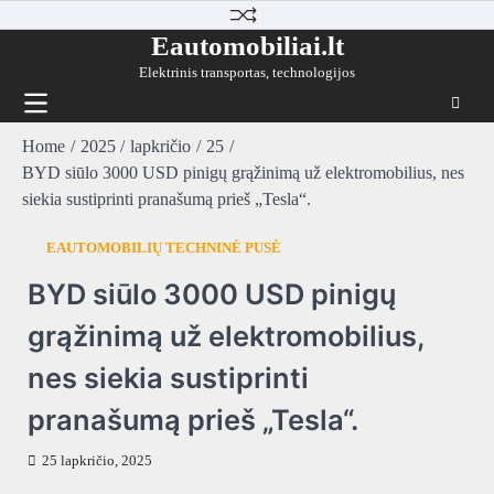
Skip
to
Eautomobiliai.lt
content
Elektrinis transportas, technologijos
Home
2025
lapkričio
25
BYD siūlo 3000 USD pinigų grąžinimą už elektromobilius, nes
siekia sustiprinti pranašumą prieš „Tesla“.
EAUTOMOBILIŲ TECHNINĖ PUSĖ
BYD siūlo 3000 USD pinigų
grąžinimą už elektromobilius,
nes siekia sustiprinti
pranašumą prieš „Tesla“.
25 lapkričio, 2025