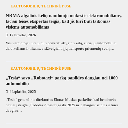
EAUTOMOBILIŲ TECHNINĖ PUSĖ
NRMA atgalinis kelių naudotojo mokestis elektromobiliams,
tačiau teisės ekspertas teigia, kad jis turi būti taikomas
visiems automobiliams
17 birželio, 2026
Visi vairuotojai turėtų būti priversti atlyginti žalą, kurią jų automobiliai
daro keliams ir tiltams, atsižvelgiant į jų transporto priemonių svorį,…
EAUTOMOBILIŲ TECHNINĖ PUSĖ
„Tesla“ savo „Robotaxi“ parką papildys daugiau nei 1000
automobilių
4 lapkričio, 2025
„Tesla“ generalinis direktorius Elonas Muskas paskelbė, kad bendrovės
naujai įsteigta „Robotaxi“ paslauga iki 2025 m. pabaigos išsiplės ir turės
daugiau…