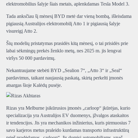
elektromobilius šalyje šiais metais, aplenkdamas Tesla Model 3.
Tada anksčiau šį mėnesį BYD metė dar vieną bombą, išleisdama
pigiausią Australijos elektromobilį Atto 1 ir pigiausią šalyje
visureigį Atto 2.
Šių modelių pristatymas prasidės kitą mėnesį, o tai prisidės prie
labai sėkmingų prekės ženklo metų, nes 2025 m. jis lengvai
viršys 50 000 pardavimų.
Nekantraujame stebėti BYD „Sealion 7“, „Atto 3“ ir „Seal“
pardavimus, taikant naujausią paskatą, skirtą perkelti įmonės
atsargas šioje Kalėdų pusėje.
Rizas yra Melburne įsikūrusios įmonės „carloop“ įkūrėjas, kurio
specializacija yra Australijos EV duomenys, įžvalgos ataskaitos
ir tendencijos. Jis yra mechanikos inžinierius, kuris pirmuosius 7
savo karjeros metus praleido kurdamas transporto infrastruktūrą
prieš pradėdamas „carloop“. Jis domisi automobiliams, ypač