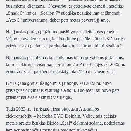
būsimiems klientams. „Nesvarbu, ar atkreipėte dėmesį į aptakias
„Shark 6“ linijas, „Sealion 7“ atletišką pasitikėjimą ar išmanųjį
„Atto 3“ universalumą, dabar pats metas paversti jį savo.
Naujausias pinigų grąžinimo pasiūlymas pateikiamas praėjus
šešioms savaitėms po to, kai bendrovė pasiūlė 2 000 USD vertės
priedus savo geriausiai parduodamam elektromobiliui Sealion 7.
Naujausias pasiūlymas bus tinkamas tiems privatiems pirkėjams,
kurie elektrinius visureigius Sealion 7 ir Atto 3 įsigys iki 2025 m.
gruodžio 31 d. pabaigos ir pristatys iki 2026 m. sausio 31 d.
BYD gana greitai išaugo mūsų rinkoje, kai 2022 m. buvo
pristatytas originalus visureigis Atto 3. Tuo metu tai buvo pats
prieinamiausias elektrinis visureigis.
Tada 2023 m. ji pristatė vieną pigiausių Australijos
elektromobilių – hečbeką BYD Dolphin. Vėliau tais pačiais
metais prekės ženklas išleido „Seal“ elektrinį sedaną, padėdamas
jam per ateinančius mėnesius parduoti tūkstančius.