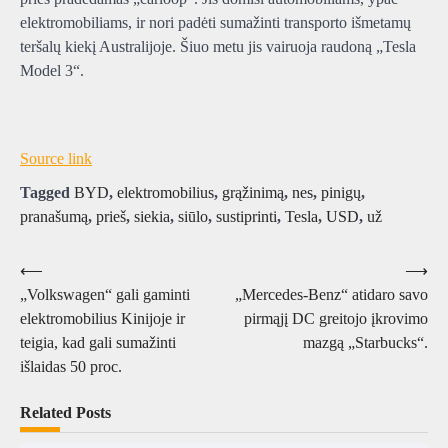
elektromobiliams, ir nori padėti sumažinti transporto išmetamų
teršalų kiekį Australijoje. Šiuo metu jis vairuoja raudoną „Tesla
Model 3“.
Source link
Tagged
BYD
,
elektromobilius
,
grąžinimą
,
nes
,
pinigų
,
pranašumą
,
prieš
,
siekia
,
siūlo
,
sustiprinti
,
Tesla
,
USD
,
už
Navigacija
⟵
⟶
„Volkswagen“ gali gaminti
„Mercedes-Benz“ atidaro savo
tarp
elektromobilius Kinijoje ir
pirmąjį DC greitojo įkrovimo
įrašų
teigia, kad gali sumažinti
mazgą „Starbucks“.
išlaidas 50 proc.
Related Posts