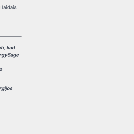
laidais
ti, kad
ergySage
o
rgijos