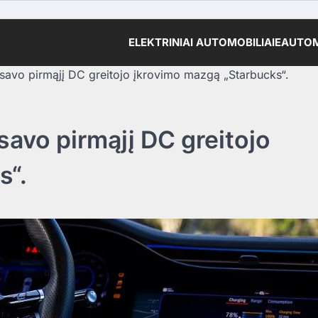
ELEKTRINIAI AUTOMOBILIAI
EAUTOM
savo pirmąjį DC greitojo įkrovimo mazgą „Starbucks“.
avo pirmąjį DC greitojo
s“.