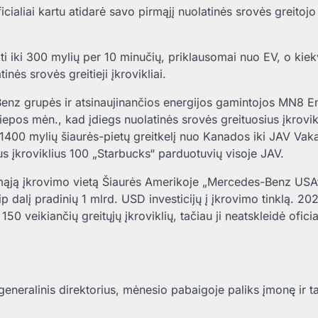
aliai kartu atidarė savo pirmąjį nuolatinės srovės greitojo
ti iki 300 mylių per 10 minučių, priklausomai nuo EV, o kie
inės srovės greitieji įkrovikliai.
z grupės ir atsinaujinančios energijos gamintojos MN8 E
epos mėn., kad įdiegs nuolatinės srovės greituosius įkrovik
į 1400 mylių šiaurės-pietų greitkelį nuo Kanados iki JAV Vak
us įkroviklius 100 „Starbucks“ parduotuvių visoje JAV.
mąją įkrovimo vietą Šiaurės Amerikoje „Mercedes-Benz USA
p dalį pradinių 1 mlrd. USD investicijų į įkrovimo tinklą. 20
 veikiančių greitųjų įkroviklių, tačiau ji neatskleidė ofici
eralinis direktorius, mėnesio pabaigoje paliks įmonę ir t