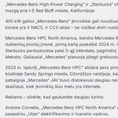
„Mercedes-Benz High-Power Charging“ ir „Starbucks“ ofici
mazgą prie I-5 Red Bluff mieste, Kalifornijoje.
400 kW galios „Mercedes-Benz“ įkrovikliai gali nuvažiuo
kioske yra ir NACS, ir CCS laidai – tai visiškai atviri nuolat
Mercedes-Benz HPC North America, bendra Mercedes-Ben
dukterinių įmonių įmonė, pirmą kartą paskelbė 2024 m. li
Starbucks parduotuvėse palei 5-ąjį Interstate, pagrindin
Meksito. Galiausiai „Mercedes“ planuoja įdiegti greituosi
2023 m. lapkritį „Mercedes-Benz HPC“ atidarė savo pir
būstinėje Sandy Springs mieste, Džordžijos valstijoje, kai
pabaigoje „Mercedes“ JAV buvo dislokavusi daugiau nei 150
skaičiaus, kiek įkroviklių šiuo metu yra internete.
Reklama – slinkite, kad gautumėte daugiau turinio
Andrew Cornelia, „Mercedes-Benz HPC North America“ gen
pasauliniu „Uber“ elektrifikavimo ir tvarumo vadovu.