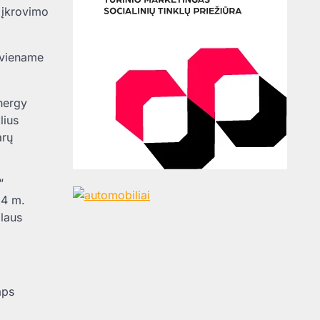
 įkrovimo
kviename
nergy
lius
arų
“
24 m.
alaus
aps