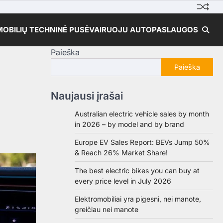
OBILIŲ TECHNINĖ PUSĖ
VAIRUOJU AUTO
PASLAUGOS
Paieška
Paieška
Naujausi įrašai
Australian electric vehicle sales by month
in 2026 – by model and by brand
Europe EV Sales Report: BEVs Jump 50%
& Reach 26% Market Share!
The best electric bikes you can buy at
every price level in July 2026
Elektromobiliai yra pigesni, nei manote,
greičiau nei manote