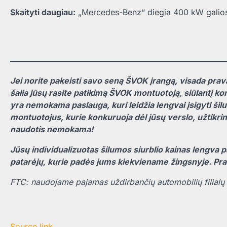
Skaityti daugiau:
„Mercedes-Benz“ diegia 400 kW galios 
Jei norite pakeisti savo seną ŠVOK įrangą, visada prava
šalia jūsų rasite patikimą ŠVOK montuotoją, siūlantį ko
yra nemokama paslauga, kuri leidžia lengvai įsigyti šilum
montuotojus, kurie konkuruoja dėl jūsų verslo, užtikr
naudotis nemokama!
Jūsų individualizuotas šilumos siurblio kainas lengva pa
patarėjų, kurie padės jums kiekviename žingsnyje. Pr
FTC: naudojame pajamas uždirbančių automobilių filialų
Source link