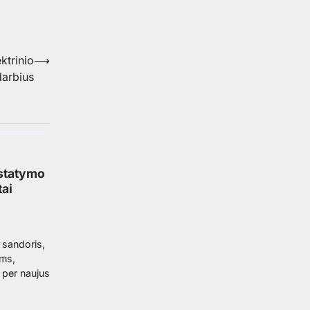
ktrinio
⟶
darbius
ustatymo
tai
 sandoris,
ems,
 per naujus