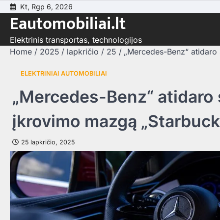
Skip
Kt, Rgp 6, 2026
Eautomobiliai.lt
to
content
Elektrinis transportas, technologijos
Home
2025
lapkričio
25
„Mercedes-Benz“ atidaro 
ELEKTRINIAI AUTOMOBILIAI
„Mercedes-Benz“ atidaro s
įkrovimo mazgą „Starbuck
25 lapkričio, 2025