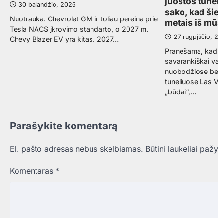
juostos tune
30 balandžio, 2026
sako, kad š
Nuotrauka: Chevrolet GM ir toliau pereina prie
metais iš m
Tesla NACS įkrovimo standarto, o 2027 m.
27 rugpjūčio, 
Chevy Blazer EV yra kitas. 2027…
Pranešama, kad 
savarankiškai v
nuobodžiose be
tuneliuose Las V
„būdai“,…
Parašykite komentarą
El. pašto adresas nebus skelbiamas.
Būtini laukeliai paž
Komentaras
*