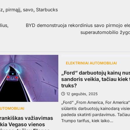
nz
,
pirmąjį
,
savo
,
Starbucks
ius,
BYD demonstruoja rekordinius savo pirmojo ele
superautomobilio žyg
ELEKTRINIAI AUTOMOBILIAI
„Ford“ darbuotojų kainų n
sandoris veikia, tačiau kiek 
truks?
12 gegužės, 2025
„Ford“ „From America, For America“
siūlantis darbuotojų kainodarą visi
AUTOMOBILIAI
padeda skatinti pardavimus. Tačiau
arankiškas važiavimas
Trumpo tarifus, kiek laiko…
ikia Vegaso vienos