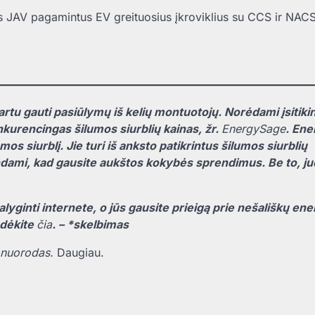
JAV pagamintus EV greituosius įkroviklius su CCS ir NACS 
rtu gauti pasiūlymų iš kelių montuotojų. Norėdami įsitikin
nkurencingas šilumos siurblių kainas, žr.
EnergySage
. En
os siurblį. Jie turi iš anksto patikrintus šilumos siurblių
indami, kad gausite aukštos kokybės sprendimus. Be to, ju
lyginti internete, o jūs gausite prieigą prie nešališkų ene
adėkite
čia
. – *skelbimas
 nuorodas.
Daugiau.