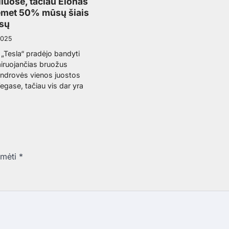
liuose, tačiau Elonas
iemet 50% mūsų šiais
ūsų
2025
„Tesla“ pradėjo bandyti
airuojančias bruožus
ndrovės vienos juostos
egase, tačiau vis dar yra
ymėti
*