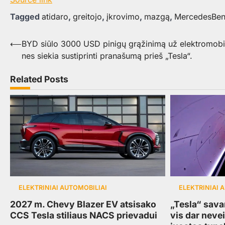
Tagged
atidaro
,
greitojo
,
įkrovimo
,
mazgą
,
MercedesBe
Navigacija
⟵
BYD siūlo 3000 USD pinigų grąžinimą už elektromobil
nes siekia sustiprinti pranašumą prieš „Tesla“.
tarp
įrašų
Related Posts
ELEKTRINIAI AUTOMOBILIAI
ELEKTRINIAI 
2027 m. Chevy Blazer EV atsisako
„Tesla“ sav
CCS Tesla stiliaus NACS prievadui
vis dar neve