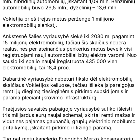
mln. hibridinių automobilių, įskaitant 1,09 mln. Benzininių
automobilių buvo 29,5 mln., dyzelinių – 13,6 mln.
Vokietija prieš trejus metus peržengė 1 milijono
elektromobilių slenkstį.
Ankstesnė šalies vyriausybė siekė iki 2030 m. pagaminti
15 milijonų elektromobilių, tačiau šis skaičius nebėra
realus, nes per ateinančius penkerius metus beveik visi
registruojami nauji automobiliai būtų elektra varomi. Nuo
sausio iki spalio naujai įregistruota 435 000 vien
elektromobilių, tai 18,4 proc.
Dabartinė vyriausybė nebeturi tikslo dėl elektromobilių
skaičiaus Vokietijos keliuose, tačiau išlieka įsipareigojusi
remti jų diegimą tiesioginėmis pirkimo subsidijomis ir
parama plečiant įkrovimo infrastruktūrą.
Praėjusios savaitės pabaigoje vyriausybė sutiko išleisti
tris milijardus eurų naujai schemai, skirtai remti mažas ir
vidutines pajamas gaunančių grupių elektrinio mobilumo
pritaikymą, įskaitant pirkimo ir lizingo paramą.
Tuo pat metu kanclerio Friedricho Merzo konservatorių