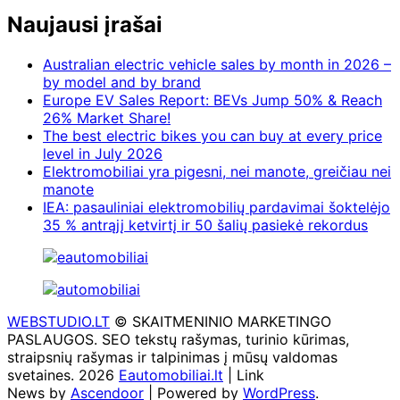
Naujausi įrašai
Australian electric vehicle sales by month in 2026 –
by model and by brand
Europe EV Sales Report: BEVs Jump 50% & Reach
26% Market Share!
The best electric bikes you can buy at every price
level in July 2026
Elektromobiliai yra pigesni, nei manote, greičiau nei
manote
IEA: pasauliniai elektromobilių pardavimai šoktelėjo
35 % antrąjį ketvirtį ir 50 šalių pasiekė rekordus
WEBSTUDIO.LT
© SKAITMENINIO MARKETINGO
PASLAUGOS. SEO tekstų rašymas, turinio kūrimas,
straipsnių rašymas ir talpinimas į mūsų valdomas
svetaines. 2026
Eautomobiliai.lt
| Link
News by
Ascendoor
| Powered by
WordPress
.