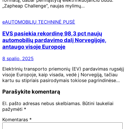
formatą, dabar permąstytą elektrifikuojančiu būdu.
„Zapheap Challenge“, naujas mylimų…
eAUTOMOBILIŲ TECHNINĖ PUSĖ
EVS pasiekia rekordinę 98,3 pct naujų
automobilių pardavimo dalį Norvegijoje,
antaugo visoje Europoje
8 spalio, 2025
Elektrinių transporto priemonių (EV) pardavimas rugsėjį
visoje Europoje, kaip visada, vedė į Norvegiją, tačiau
kartu su stipriais pasirodymais tokiose pagrindinėse…
Parašykite komentarą
El. pašto adresas nebus skelbiamas.
Būtini laukeliai
pažymėti
*
Komentaras
*