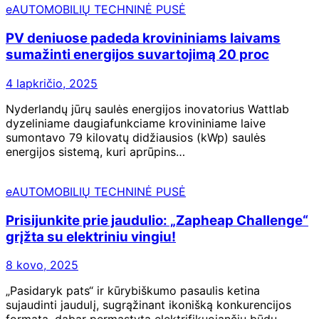
eAUTOMOBILIŲ TECHNINĖ PUSĖ
PV deniuose padeda krovininiams laivams
sumažinti energijos suvartojimą 20 proc
4 lapkričio, 2025
Nyderlandų jūrų saulės energijos inovatorius Wattlab
dyzeliniame daugiafunkciame krovininiame laive
sumontavo 79 kilovatų didžiausios (kWp) saulės
energijos sistemą, kuri aprūpins…
eAUTOMOBILIŲ TECHNINĖ PUSĖ
Prisijunkite prie jaudulio: „Zapheap Challenge“
grįžta su elektriniu vingiu!
8 kovo, 2025
„Pasidaryk pats“ ir kūrybiškumo pasaulis ketina
sujaudinti jaudulį, sugrąžinant ikonišką konkurencijos