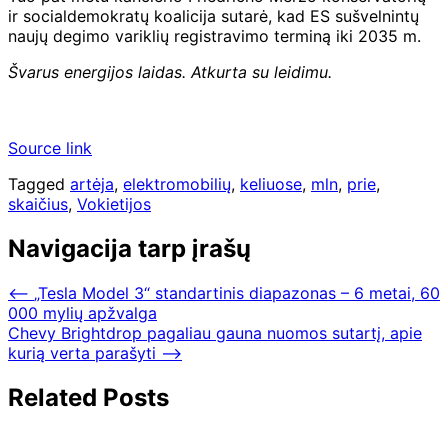
ir socialdemokratų koalicija sutarė, kad ES sušvelnintų
naujų degimo variklių registravimo terminą iki 2035 m.
Švarus energijos laidas. Atkurta su leidimu.
Source link
Tagged
artėja
,
elektromobilių
,
keliuose
,
mln
,
prie
,
skaičius
,
Vokietijos
Navigacija tarp įrašų
⟵
„Tesla Model 3“ standartinis diapazonas – 6 metai, 60
000 mylių apžvalga
Chevy Brightdrop pagaliau gauna nuomos sutartį, apie
kurią verta parašyti
⟶
Related Posts