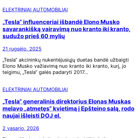
ELEKTRINIAI AUTOMOBILIAI
„Tesla“ influenceriai išbandė Elono Musko
savarankišką vairavimą nuo kranto iki kranto,
sudužo prieš 60 mylių
21 rugsėjo, 2025
„Tesla“ akcininkų nukentėjusiųjų duetas bandė užbaigti
Elono Musko važiavimą nuo kranto iki kranto, kurį, jo
teigimu, „Tesla“ galės padaryti 2017…
ELEKTRINIAI AUTOMOBILIAI
„Tesla“ generalinis direktorius Elonas Muskas
melavo „atmetęs“ kvietimą į Epšteino salą, rodo
naujai išleisti DOJ el.
2 vasario, 2026