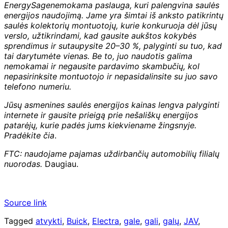
EnergySage
nemokama paslauga, kuri palengvina saulės
energijos naudojimą. Jame yra šimtai iš anksto patikrintų
saulės kolektorių montuotojų, kurie konkuruoja dėl jūsų
verslo, užtikrindami, kad gausite aukštos kokybės
sprendimus ir sutaupysite 20–30 %, palyginti su tuo, kad
tai darytumėte vienas. Be to, juo naudotis galima
nemokamai ir negausite pardavimo skambučių, kol
nepasirinksite montuotojo ir nepasidalinsite su juo savo
telefono numeriu.
Jūsų asmenines saulės energijos kainas lengva palyginti
internete ir gausite prieigą prie nešališkų energijos
patarėjų, kurie padės jums kiekviename žingsnyje.
Pradėkite čia
.
FTC: naudojame pajamas uždirbančių automobilių filialų
nuorodas.
Daugiau.
Source link
Tagged
atvykti
,
Buick
,
Electra
,
gale
,
gali
,
galų
,
JAV
,