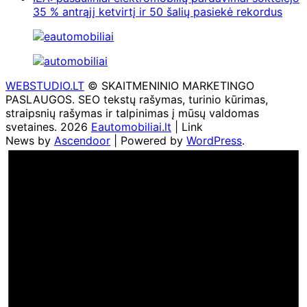
35 % antrąjį ketvirtį ir 50 šalių pasiekė rekordus
WEBSTUDIO.LT
© SKAITMENINIO MARKETINGO
PASLAUGOS. SEO tekstų rašymas, turinio kūrimas,
straipsnių rašymas ir talpinimas į mūsų valdomas
svetaines. 2026
Eautomobiliai.lt
| Link
News by
Ascendoor
| Powered by
WordPress
.