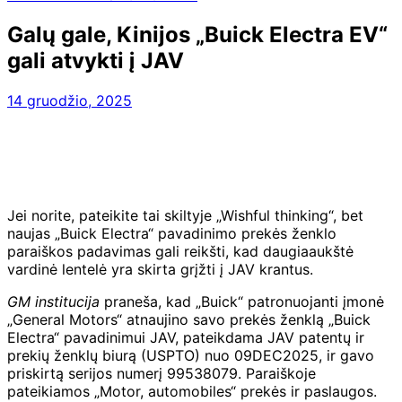
Galų gale, Kinijos „Buick Electra EV“
gali atvykti į JAV
14 gruodžio, 2025
Jei norite, pateikite tai skiltyje „Wishful thinking“, bet
naujas „Buick Electra“ pavadinimo prekės ženklo
paraiškos padavimas gali reikšti, kad daugiaaukštė
vardinė lentelė yra skirta grįžti į JAV krantus.
GM institucija
praneša, kad „Buick“ patronuojanti įmonė
„General Motors“ atnaujino savo prekės ženklą „Buick
Electra“ pavadinimui JAV, pateikdama JAV patentų ir
prekių ženklų biurą (USPTO) nuo 09DEC2025, ir gavo
priskirtą serijos numerį 99538079. Paraiškoje
pateikiamos „Motor, automobiles“ prekės ir paslaugos.