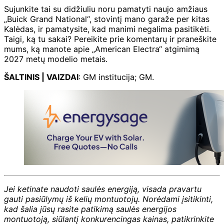
Sujunkite tai su didžiuliu noru pamatyti naujo amžiaus
„Buick Grand National“, stovintį mano garaže per kitas
Kalėdas, ir pamatysite, kad manimi negalima pasitikėti.
Taigi, ką tu sakai? Pereikite prie komentarų ir praneškite
mums, ką manote apie „American Electra“ atgimimą
2027 metų modelio metais.
ŠALTINIS | VAIZDAI
: GM institucija; GM.
Jei ketinate naudoti saulės energiją, visada pravartu
gauti pasiūlymų iš kelių montuotojų. Norėdami įsitikinti,
kad šalia jūsų rasite patikimą saulės energijos
montuotoją, siūlantį konkurencingas kainas, patikrinkite