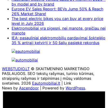
by model and by brand
Europe EV Sales Report: BEVs Jump 50% & Reach
26% Market Share!
The best electric bikes you can buy at every price
level in July 2026
Elektromobiliai yra pigesni, nei manote, greičiau nei
manote
IEA: pasauliniai elektromobilių pardavimai šoktelėjo
35 % antrąjį ketvirtį ir 50 šalių pasiekė rekordus
WEBSTUDIO.LT
© SKAITMENINIO MARKETINGO
PASLAUGOS. SEO tekstų rašymas, turinio kūrimas,
straipsnių rašymas ir talpinimas į mūsų valdomas
svetaines. 2026
Eautomobiliai.lt
| Link
News by
Ascendoor
| Powered by
WordPress
.