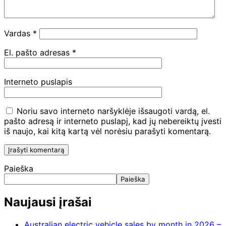
Vardas
*
El. pašto adresas
*
Interneto puslapis
Noriu savo interneto naršyklėje išsaugoti vardą, el.
pašto adresą ir interneto puslapį, kad jų nebereiktų įvesti
iš naujo, kai kitą kartą vėl norėsiu parašyti komentarą.
Paieška
Paieška
Naujausi įrašai
Australian electric vehicle sales by month in 2026 –