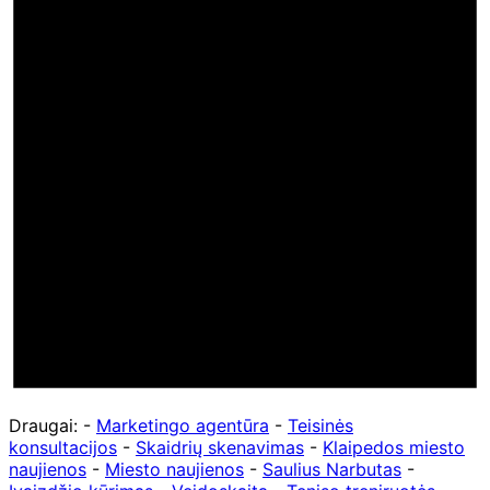
Draugai: -
Marketingo agentūra
-
Teisinės
konsultacijos
-
Skaidrių skenavimas
-
Klaipedos miesto
naujienos
-
Miesto naujienos
-
Saulius Narbutas
-