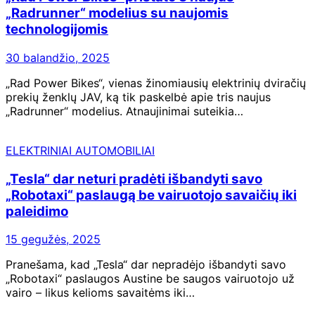
„Radrunner“ modelius su naujomis
technologijomis
30 balandžio, 2025
„Rad Power Bikes“, vienas žinomiausių elektrinių dviračių
prekių ženklų JAV, ką tik paskelbė apie tris naujus
„Radrunner“ modelius. Atnaujinimai suteikia…
ELEKTRINIAI AUTOMOBILIAI
„Tesla“ dar neturi pradėti išbandyti savo
„Robotaxi“ paslaugą be vairuotojo savaičių iki
paleidimo
15 gegužės, 2025
Pranešama, kad „Tesla“ dar nepradėjo išbandyti savo
„Robotaxi“ paslaugos Austine be saugos vairuotojo už
vairo – likus kelioms savaitėms iki…