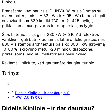
funkcijų.
Pranešama, kad naujasis ID.UNYX 08 bus siūlomas su
dviem baterijomis – ~ 82 kWh ir ~ 95 kWh talpos ir gali
nuvažiuoti nuo 630 km iki 730 km (~ 425 mylių),
priklausomai nuo pavaros ir komplektacijos lygio.
Šios baterijos siųs galią 230 kW (~ 310 AG) elektros
varikliui ir gali būti įkraunamos labai dideliu greičiu, nes
800 V sistemos architektūra palaiko 300+ kW įkrovimą
10–80 % iškrovimo metu ~20 minučių diapazone,
priklausomai nuo akumuliatoriaus pasirinkimo.
Reklama – slinkite, kad gautumėte daugiau turinio
Turinys:
Didelis Kinijoje – ir dar daugiau?
VW ID.UNYX 08
Didelis Kinijoje – ir dar daugiau?