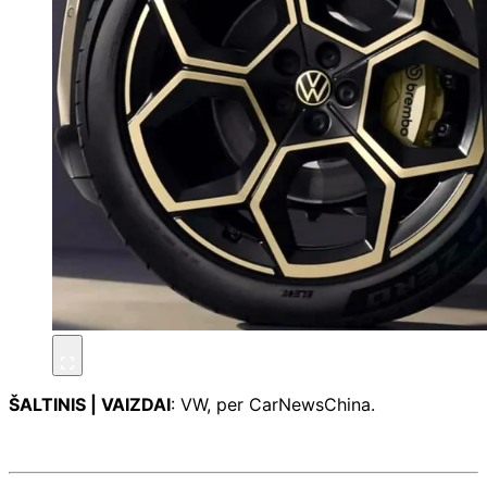
ŠALTINIS | VAIZDAI
: VW, per CarNewsChina.