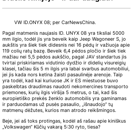
VW ID.ONYX 08; per CarNewsChina.
Pagal matmenis naujasis ID. UNYX 08 yra tiksliai 5000
mm ilgio, todėl jis yra beveik kaip Jeep Wagoneer S, jo
aukštis yra šiek tiek didesnis nei 16 pėdų ir važiuoja apie
119 colių ratų bazę. Beveik 6,4 pėdos pločio ir šiek tiek
mažiau nei 5,5 pėdos aukščio, pagal JAV standartus jis
tvirtai priskiriamas vidutinio dydžio ir didelių visureigių
klasei, tačiau šis 5 m ilgis yra labai svarbus automobiliui,
jei jis kada nors ketina žaisti pasaulinėje arenoje. Taip
yra todėl, kad kai kuriuose JK ir ES miestuose buvo
paskelbtas draudimas naudoti nekomercines transporto
priemones, kurių ilgis viršija 5 metrus, o tai, kad šis
europietiško prekės ženklo automobilis yra gaminamas
ir parduodamas už pusės pasaulio, „išnaudojo“ tų
matmenų dėžutes, kurios man atrodo reikšmingos.
Beje, jei aš toks protingas, kodėl aš rašau apie kiniškus
„Volkswagen“ Kūčių vakarą 5:30 ryto, tiesa?