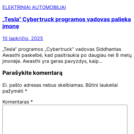
ELEKTRINIAI AUTOMOBILIAI
„Tesla“ Cybertruck programos vadovas palieka
įmonę
10 lapkričio, 2025
„Tesla“ programos „Cybertruck“ vadovas Siddhantas
Awasthi paskelbė, kad pasitraukia po daugiau nei 8 metų
įmonėje. Awasthi yra geras pavyzdys, kaip…
Parašykite komentarą
El. pašto adresas nebus skelbiamas.
Būtini laukeliai
pažymėti
*
Komentaras
*