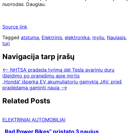
nuorodas.
Daugiau.
Source link
Tagged
atstumą
,
Elektrinis
,
elektronika
,
myliu
,
Naujasis
,
turi
Navigacija tarp įrašų
⟵
NHTSA pradeda tyrimą dėl Tesla avarinių durų
išleidimo po pranešimų apie mirtis
„Honda“ išperka EV akumuliatorių gamyklą JAV, prieš
pradėdama gaminti naują
⟶
Related Posts
ELEKTRINIAI AUTOMOBILIAI
„Rad Power Bikes“ pristato 3 naujus