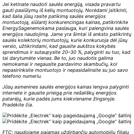
Jei ketinate naudoti saulės energiją, visada pravartu
gauti pasiūlymų iš kelių montuotojų. Norėdami įsitikinti,
kad šalia jūsų rasite patikimą saulės energijos
montuotoją, siūlantį konkurencingas kainas, patikrinkite
EnergySage
nemokama paslauga, kuri palengvina saulės
energijos naudojimą. Jame yra šimtai iš anksto patikrintų
saulės kolektorių montuotojų, kurie konkuruoja dėl jūsų
verslo, užtikrindami, kad gausite aukštos kokybės
sprendimus ir sutaupysite 20–30 %, palyginti su tuo, kad
tai darytumėte vienas. Be to, juo naudotis galima
nemokamai ir negausite pardavimo skambučių, kol
nepasirinksite montuotojo ir nepasidalinsite su juo savo
telefono numeriu.
Jūsų asmenines saulės energijos kainas lengva palyginti
internete ir gausite prieigą prie nešališkų energijos
patarėjų, kurie padės jums kiekviename žingsnyje.
Pradėkite čia
.
FTC: naudojame pajamas uždirbančių automobilių filialų