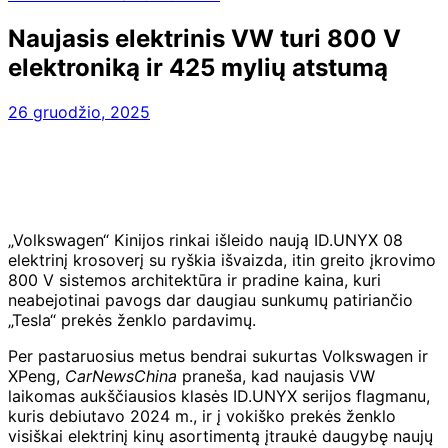
Naujasis elektrinis VW turi 800 V
elektroniką ir 425 mylių atstumą
26 gruodžio, 2025
„Volkswagen“ Kinijos rinkai išleido naują ID.UNYX 08
elektrinį krosoverį su ryškia išvaizda, itin greito įkrovimo
800 V sistemos architektūra ir pradine kaina, kuri
neabejotinai pavogs dar daugiau sunkumų patiriančio
„Tesla“ prekės ženklo pardavimų.
Per pastaruosius metus bendrai sukurtas Volkswagen ir
XPeng,
CarNewsChina
praneša, kad naujasis VW
laikomas aukščiausios klasės ID.UNYX serijos flagmanu,
kuris debiutavo 2024 m., ir į vokiško prekės ženklo
visiškai elektrinį kinų asortimentą įtraukė daugybę naujų