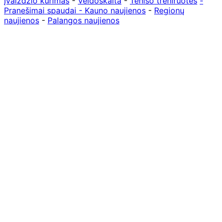
Įvaizdžio kūrimas
-
Veidoskaita
-
Teniso treniruotės
-
Pranešimai spaudai -
Kauno naujienos
-
Regionų
naujienos
-
Palangos naujienos