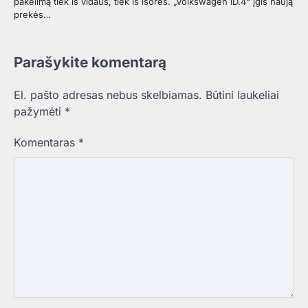
pakėlimą tiek iš vidaus, tiek iš išorės. „Volkswagen ID.4“ įgis naują
prekės…
Parašykite komentarą
El. pašto adresas nebus skelbiamas.
Būtini laukeliai
pažymėti
*
Komentaras
*