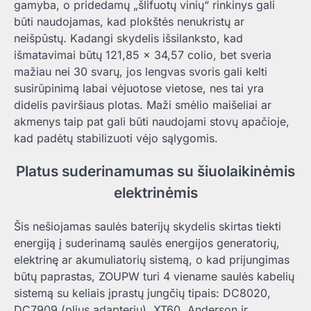
gamyba, o pridedamų „šlifuotų vinių“ rinkinys gali
būti naudojamas, kad plokštės nenukristų ar
neišpūstų. Kadangi skydelis išsilanksto, kad
išmatavimai būtų 121,85 × 34,57 colio, bet sveria
mažiau nei 30 svarų, jos lengvas svoris gali kelti
susirūpinimą labai vėjuotose vietose, nes tai yra
didelis paviršiaus plotas. Maži smėlio maišeliai ar
akmenys taip pat gali būti naudojami stovų apačioje,
kad padėtų stabilizuoti vėjo sąlygomis.
Platus suderinamumas su šiuolaikinėmis
elektrinėmis
Šis nešiojamas saulės baterijų skydelis skirtas tiekti
energiją į suderinamą saulės energijos generatorių,
elektrinę ar akumuliatorių sistemą, o kad prijungimas
būtų paprastas, ZOUPW turi 4 viename saulės kabelių
sistemą su keliais įprastų jungčių tipais: DC8020,
DC7909 (plius adapteriu), XT60, Anderson ir