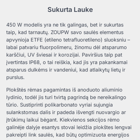
Sukurta Lauke
450 W modelis yra ne tik galingas, bet ir sukurtas
taip, kad tarnautų. ZOUPW savo saulės elementus
apvynioja ETFE (etileno tetrafluoretileno) sluoksniu –
labai patvariu fluorpolimeru, žinomu dėl atsparumo
karščiui, UV šviesai ir korozijai. Paviršius taip pat
įvertintas IP68, o tai reiškia, kad jis yra pakankamai
atsparus dulkėms ir vandeniui, kad atlaikytų lietų ir
purslus.
Plokštės rėmas pagamintas iš anoduoto aliuminio
lydinio, todėl jis turi tvirtą pagrindą be nereikalingo
tūrio. Sustiprinti polikarbonato vyriai sujungia
sulankstomas dalis ir padeda išvengti nuovargio ar
įtrūkimų laikui bėgant. Kiekvienos sekcijos rėmo
galinėje dalyje esantys stovai leidžia plokštes lengvai
pakreipti link saulės, kad būtų optimizuota energijos