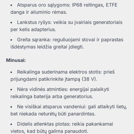
Atsparus oro sąlygoms: IP68 reitingas, ETFE
danga ir aliuminio rėmas.
Lankstus ryšys: veikia su įvairiais generatoriais
per kelis adapterius.
Greita sąranka: reguliuojami stovai ir paprastas
išdėstymas leidžia greitai įdiegti.
Minusai:
Reikalinga suderinama elektros stotis: prieš
prijungdami patikrinkite įtampą (38 V).
Nėra vidinės atminties: energijai palaikyti
reikalinga baterija arba generatorius.
Ne visiškai atsparus vandeniui: gali atlaikyti lietų,
bet niekada neturėtų būti panardintas.
Didelis atlenktas plotas: reikia pakankamai
vietos, kad būtų galima panaudoti.