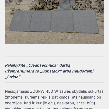
Palaikykite „CleanTechnica“ darbą
užsiprenumeravę „Substack“ arba naudodami
„Stripe“.
Nešiojamasis ZOUPW 450 W saulės skydelis sukurtas
žmonėms, kuriems reikia patikimos, atsinaujinančios
energijos, kad ir kur jie eitų, nesvarbu, ar tai būtų
stovyklavimas nuo tinklo, gyvenimas furgone ar