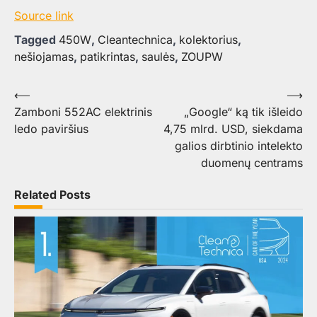
Source link
Tagged
450W
,
Cleantechnica
,
kolektorius
,
nešiojamas
,
patikrintas
,
saulės
,
ZOUPW
Navigacija
⟵
⟶
Zamboni 552AC elektrinis
„Google“ ką tik išleido
tarp
ledo paviršius
4,75 mlrd. USD, siekdama
įrašų
galios dirbtinio intelekto
duomenų centrams
Related Posts