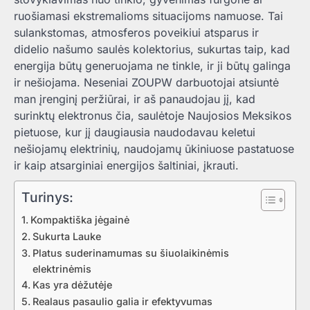
ruošiamasi ekstremalioms situacijoms namuose. Tai
sulankstomas, atmosferos poveikiui atsparus ir
didelio našumo saulės kolektorius, sukurtas taip, kad
energija būtų generuojama ne tinkle, ir ji būtų galinga
ir nešiojama. Neseniai ZOUPW darbuotojai atsiuntė
man įrenginį peržiūrai, ir aš panaudojau jį, kad
surinktų elektronus čia, saulėtoje Naujosios Meksikos
pietuose, kur jį daugiausia naudodavau keletui
nešiojamų elektrinių, naudojamų ūkiniuose pastatuose
ir kaip atsarginiai energijos šaltiniai, įkrauti.
Turinys:
Kompaktiška jėgainė
Sukurta Lauke
Platus suderinamumas su šiuolaikinėmis
elektrinėmis
Kas yra dėžutėje
Realaus pasaulio galia ir efektyvumas