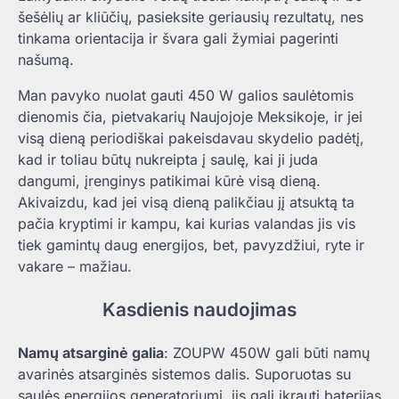
šešėlių ar kliūčių, pasieksite geriausių rezultatų, nes
tinkama orientacija ir švara gali žymiai pagerinti
našumą.
Man pavyko nuolat gauti 450 W galios saulėtomis
dienomis čia, pietvakarių Naujojoje Meksikoje, ir jei
visą dieną periodiškai pakeisdavau skydelio padėtį,
kad ir toliau būtų nukreipta į saulę, kai ji juda
dangumi, įrenginys patikimai kūrė visą dieną.
Akivaizdu, kad jei visą dieną palikčiau jį atsuktą ta
pačia kryptimi ir kampu, kai kurias valandas jis vis
tiek gamintų daug energijos, bet, pavyzdžiui, ryte ir
vakare – mažiau.
Kasdienis naudojimas
Namų atsarginė galia
: ZOUPW 450W gali būti namų
avarinės atsarginės sistemos dalis. Suporuotas su
saulės energijos generatoriumi, jis gali įkrauti baterijas