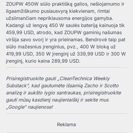
ZOUPW 450W siūlo praktišką galios, nešiojamumo ir
ilgaamžiškumo pusiausvyrą kiekvienam, rimtai
užsiimančiam nepriklausoma energijos gamyba.
Kadangi už lengvą 450 W saulės bateriją kainuoja tik
459,99 USD, atrodo, kad ZOUPW gaminių našumas
viršija savo svorį ir yra prieinamas. Bendrovė taip pat
siūlo mažesnius įrenginius, pvz., 400 W bloką už
419,99 USD, 350 W įrenginį už 339,99 USD ir 300 W
įrenginį, kurio kaina 289,99 USD.
Prisiregistruokite gauti „CleanTechnica Weekly
Substack“, kad gautumėte išsamią Zacho ir Scotto
analizę ir aukšto lygio santraukas, prisiregistruokite
gauti mūsų kasdienį naujienlaiškį ir sekite mus
„Google“ naujienose!
Reklama