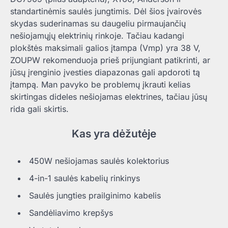
standartinėmis saulės jungtimis. Dėl šios įvairovės
skydas suderinamas su daugeliu pirmaujančių
nešiojamųjų elektrinių rinkoje. Tačiau kadangi
plokštės maksimali galios įtampa (Vmp) yra 38 V,
ZOUPW rekomenduoja prieš prijungiant patikrinti, ar
jūsų įrenginio įvesties diapazonas gali apdoroti tą
įtampą. Man pavyko be problemų įkrauti kelias
skirtingas dideles nešiojamas elektrines, tačiau jūsų
rida gali skirtis.
Kas yra dėžutėje
450W nešiojamas saulės kolektorius
4-in-1 saulės kabelių rinkinys
Saulės jungties prailginimo kabelis
Sandėliavimo krepšys