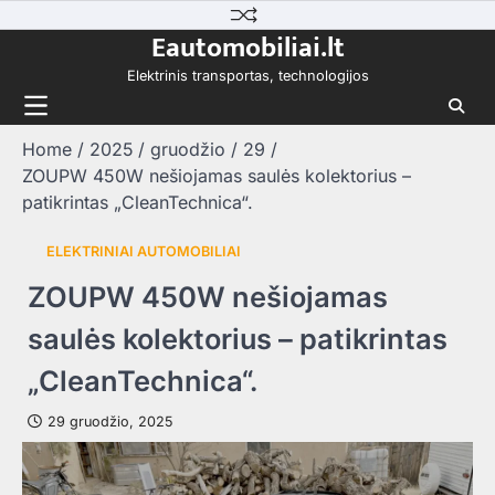
Skip
Eautomobiliai.lt
to
content
Elektrinis transportas, technologijos
Home
2025
gruodžio
29
ZOUPW 450W nešiojamas saulės kolektorius –
patikrintas „CleanTechnica“.
ELEKTRINIAI AUTOMOBILIAI
ZOUPW 450W nešiojamas
saulės kolektorius – patikrintas
„CleanTechnica“.
29 gruodžio, 2025