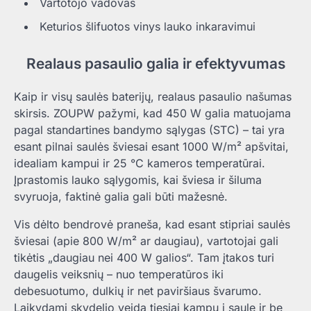
Vartotojo vadovas
Keturios šlifuotos vinys lauko inkaravimui
Realaus pasaulio galia ir efektyvumas
Kaip ir visų saulės baterijų, realaus pasaulio našumas
skirsis. ZOUPW pažymi, kad 450 W galia matuojama
pagal standartines bandymo sąlygas (STC) – tai yra
esant pilnai saulės šviesai esant 1000 W/m² apšvitai,
idealiam kampui ir 25 °C kameros temperatūrai.
Įprastomis lauko sąlygomis, kai šviesa ir šiluma
svyruoja, faktinė galia gali būti mažesnė.
Vis dėlto bendrovė praneša, kad esant stipriai saulės
šviesai (apie 800 W/m² ar daugiau), vartotojai gali
tikėtis „daugiau nei 400 W galios“. Tam įtakos turi
daugelis veiksnių – nuo ​​temperatūros iki
debesuotumo, dulkių ir net paviršiaus švarumo.
Laikydami skydelio veidą tiesiai kampu į saulę ir be