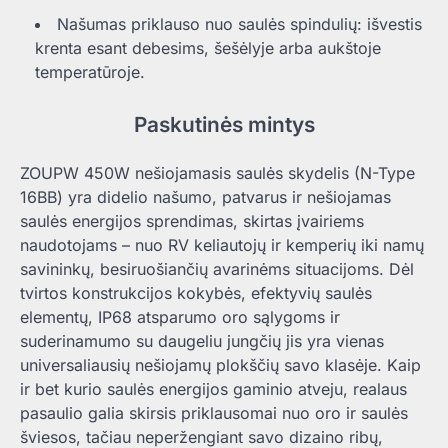
Našumas priklauso nuo saulės spindulių: išvestis
krenta esant debesims, šešėlyje arba aukštoje
temperatūroje.
Paskutinės mintys
ZOUPW 450W nešiojamasis saulės skydelis (N-Type
16BB) yra didelio našumo, patvarus ir nešiojamas
saulės energijos sprendimas, skirtas įvairiems
naudotojams – nuo ​​RV keliautojų ir kemperių iki namų
savininkų, besiruošiančių avarinėms situacijoms. Dėl
tvirtos konstrukcijos kokybės, efektyvių saulės
elementų, IP68 atsparumo oro sąlygoms ir
suderinamumo su daugeliu jungčių jis yra vienas
universaliausių nešiojamų plokščių savo klasėje. Kaip
ir bet kurio saulės energijos gaminio atveju, realaus
pasaulio galia skirsis priklausomai nuo oro ir saulės
šviesos, tačiau neperžengiant savo dizaino ribų,