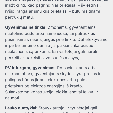
ir užtikrinti, kad pagrindiniai prietaisai – šviestuvai,
ryšio įranga ar smulkūs prietaisai – būtų maitinami
pertrūkių metu.
Gyvenimas ne tinkle
: Žmonėms, gyvenantiems
nuotoliniu būdu arba nameliuose, tai patrauklus
pasirinkimas neprisijungus prie tinklo. Dėl efektyvumo
ir perkeliamumo derinio jis puikiai tinka pusiau
nuolatinėms sąrankoms, kai vartotojai gali norėti
perkelti ar pakeisti savo saulės masyvą.
RV ir furgonų gyvenimas
: RV savininkams arba
mikroautobusų gyventojams skydelis yra greitas ir
galingas būdas įkrauti elektrines arba paleisti
prietaisus be elektros energijos iš kranto.
Sulankstoma konstrukcija leidžia lengvai laikyti ir
naudoti.
Lauko nuotykiai
: Stovyklautojai ir tyrinėtojai gali