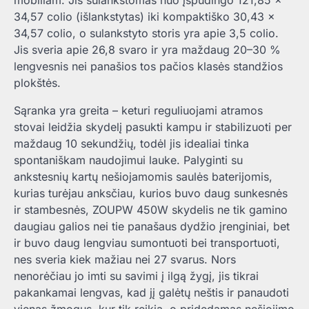
mobiliam. Jis sulankstomas nuo įspūdingo 121,85 ×
34,57 colio (išlankstytas) iki kompaktiško 30,43 ×
34,57 colio, o sulankstyto storis yra apie 3,5 colio.
Jis sveria apie 26,8 svaro ir yra maždaug 20–30 %
lengvesnis nei panašios tos pačios klasės standžios
plokštės.
Sąranka yra greita – keturi reguliuojami atramos
stovai leidžia skydelį pasukti kampu ir stabilizuoti per
maždaug 10 sekundžių, todėl jis idealiai tinka
spontaniškam naudojimui lauke. Palyginti su
ankstesnių kartų nešiojamomis saulės baterijomis,
kurias turėjau anksčiau, kurios buvo daug sunkesnės
ir stambesnės, ZOUPW 450W skydelis ne tik gamino
daugiau galios nei tie panašaus dydžio įrenginiai, bet
ir buvo daug lengviau sumontuoti bei transportuoti,
nes sveria kiek mažiau nei 27 svarus. Nors
nenorėčiau jo imti su savimi į ilgą žygį, jis tikrai
pakankamai lengvas, kad jį galėtų neštis ir panaudoti