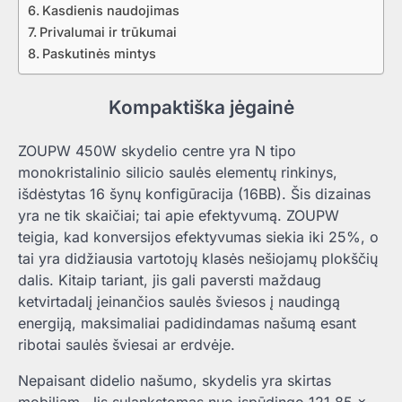
Kasdienis naudojimas
Privalumai ir trūkumai
Paskutinės mintys
Kompaktiška jėgainė
ZOUPW 450W skydelio centre yra N tipo
monokristalinio silicio saulės elementų rinkinys,
išdėstytas 16 šynų konfigūracija (16BB). Šis dizainas
yra ne tik skaičiai; tai apie efektyvumą. ZOUPW
teigia, kad konversijos efektyvumas siekia iki 25%, o
tai yra didžiausia vartotojų klasės nešiojamų plokščių
dalis. Kitaip tariant, jis gali paversti maždaug
ketvirtadalį įeinančios saulės šviesos į naudingą
energiją, maksimaliai padidindamas našumą esant
ribotai saulės šviesai ar erdvėje.
Nepaisant didelio našumo, skydelis yra skirtas