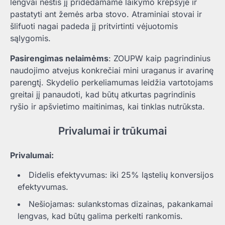
lengvai neštis jį pridedamame laikymo krepšyje ir
pastatyti ant žemės arba stovo. Atraminiai stovai ir
šlifuoti nagai padeda jį pritvirtinti vėjuotomis
sąlygomis.
Pasirengimas nelaimėms
: ZOUPW kaip pagrindinius
naudojimo atvejus konkrečiai mini uraganus ir avarinę
parengtį. Skydelio perkeliamumas leidžia vartotojams
greitai jį panaudoti, kad būtų atkurtas pagrindinis
ryšio ir apšvietimo maitinimas, kai tinklas nutrūksta.
Privalumai ir trūkumai
Privalumai:
Didelis efektyvumas: iki 25% ląstelių konversijos
efektyvumas.
Nešiojamas: sulankstomas dizainas, pakankamai
lengvas, kad būtų galima perkelti rankomis.