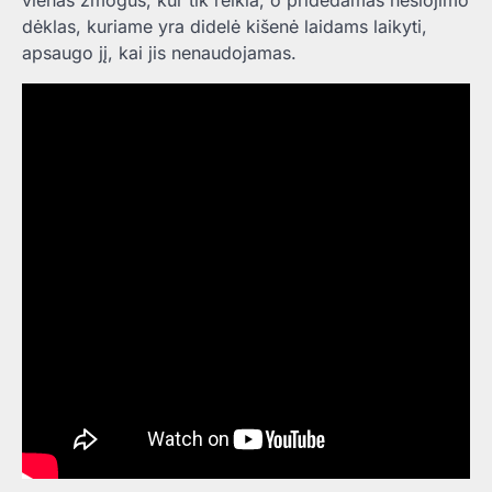
vienas žmogus, kur tik reikia, o pridedamas nešiojimo
dėklas, kuriame yra didelė kišenė laidams laikyti,
apsaugo jį, kai jis nenaudojamas.