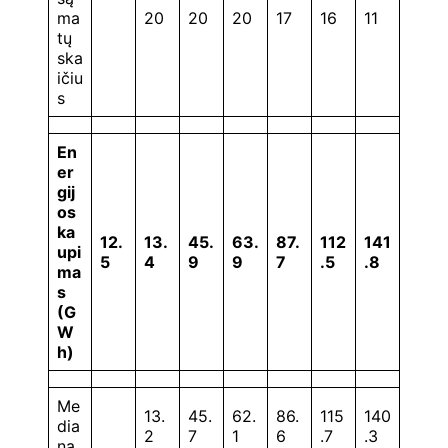
ma
20
20
20
17
16
11
tų
ska
ičiu
s
En
er
gij
os
ka
12.
13.
45.
63.
87.
112
141
upi
5
4
9
9
7
.5
.8
ma
s
(G
W
h)
Me
13.
45.
62.
86.
115
140
dia
2
7
1
6
.7
.3
na