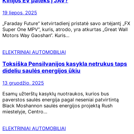
Kinijos EV pateks į JAV?
19 liepos, 2025
„Faraday Future“ ketvirtadienį pristatė savo artėjantį „FX
Super One MPV“, kuris, atrodo, yra atkurtas „Great Wall
Motors Way Gaoshan“. Kuris…
ELEKTRINIAI AUTOMOBILIAI
Toksiška Pensilvanijos kasykla netrukus taps
dideliu saulės energijos ūkiu
13 gruodžio, 2025
Esamų užterštų kasyklų nuotraukos, kurios bus
paverstos saulės energija pagal neseniai patvirtintą
Black Moshannon saulės energijos projektą Rush
miestelyje, Centro…
ELEKTRINIAI AUTOMOBILIAI