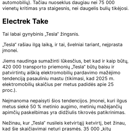
automobilių). Tačiau nuoseklus daugiau nei 75 000
vienetų kritimas yra staigesnis, nei daugelis bulių tikėjosi.
Electrek Take
Tai labai gynybinis „Tesla“ žingsnis.
„Tesla“ rašiau ilgą laiką, ir tai, švelniai tariant, neįprasta
įmonei.
Jiems naudinga sumažinti lūkesčius, bet kad ir kaip būtų,
420 000 transporto priemonių „Tesla“ būtų baisu ir
patvirtintų aiškią elektromobilių pardavimo mažėjimo
tendenciją pasauliniu mastu (tikimasi, kad 2025 m.
elektromobilių skaičius per metus padidės apie 25
proc.).
Neįmanoma nepaisyti šios tendencijos. Įmonei, kuri ilgus
metus siekė 50 % metinio augimo, metinių mažėjančių
apimčių paskelbimas yra didžiulis tikrovės patikrinimas.
Nežinau, kur „Tesla“ nusileis ketvirtąjį ketvirtį, bet žinau,
kad šie skaičiavimai neturi prasmės. 35 000 „kitų