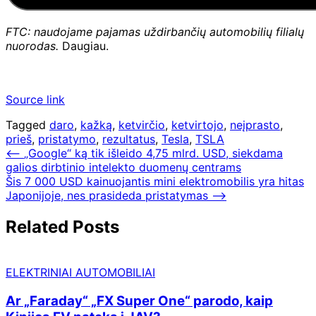
FTC: naudojame pajamas uždirbančių automobilių filialų
nuorodas.
Daugiau.
Source link
Tagged
daro
,
kažką
,
ketvirčio
,
ketvirtojo
,
neįprasto
,
prieš
,
pristatymo
,
rezultatus
,
Tesla
,
TSLA
Navigacija
⟵
„Google“ ką tik išleido 4,75 mlrd. USD, siekdama
galios dirbtinio intelekto duomenų centrams
tarp
Šis 7 000 USD kainuojantis mini elektromobilis yra hitas
įrašų
Japonijoje, nes prasideda pristatymas
⟶
Related Posts
ELEKTRINIAI AUTOMOBILIAI
Ar „Faraday“ „FX Super One“ parodo, kaip