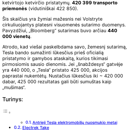
ketvirtojo ketvirčio pristatymų.
420 399 transporto
priemonės
(vidutiniškai 422 850).
Šis skaičius yra žymiai mažesnis nei Volstryte
cirkuliuojantys platesni visuomenės sutarimo duomenys.
Pavyzdžiui, „Bloomberg“ sutarimas buvo arčiau
440
000 vienetų
.
Atrodo, kad viešai paskelbdama savo, žemesnį sutarimą,
Tesla bando sumažinti lūkesčius prieš oficialią
pristatymo ir gamybos ataskaitą, kurios tikimasi
pirmosiomis sausio dienomis. Jei „šnabždesys“ gatvėje
yra 440 000, o „Tesla“ pristato 425 000, akcijos
paprastai nukentėtų. Nustačius lūkesčius iki ~ 420 000
dabar, 425 000 rezultatas gali būti sumuštas kaip
„mušimas“.
Turinys:
Antrieji Tesla elektromobilių nuosmukio metai
Electrek Take