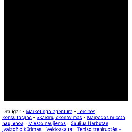
Draugai: -
Marketingo agentūra
-
Teisinės
konsultacijos
-
Skaidrių skenavimas
-
Klaipedos miesto
naujienos
-
Miesto naujienos
-
Saulius Narbutas
-
Įvaizdžio kūrimas
-
Veidoskaita
-
Teniso treniruotės
-