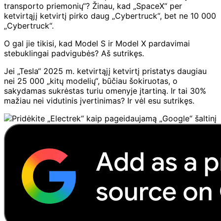
transporto priemonių“? Žinau, kad „SpaceX“ per
ketvirtąjį ketvirtį pirko daug „Cybertruck“, bet ne 10 000
„Cybertruck“.
O gal jie tikisi, kad Model S ir Model X pardavimai
stebuklingai padvigubės? Aš sutrikęs.
Jei „Tesla“ 2025 m. ketvirtąjį ketvirtį pristatys daugiau
nei 25 000 „kitų modelių“, būčiau šokiruotas, o
sakydamas sukrėstas turiu omenyje įtartiną. Ir tai 30%
mažiau nei vidutinis įvertinimas? Ir vėl esu sutrikęs.