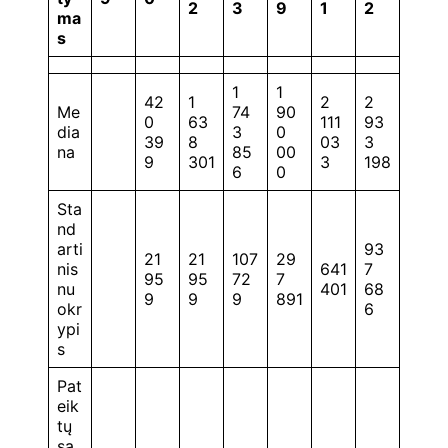
2
3
9
1
2
ma
s
1
1
42
1
2
2
Me
74
90
0
63
111
93
dia
3
0
39
8
03
3
na
85
00
9
301
3
198
6
0
Sta
nd
arti
93
21
21
107
29
nis
641
7
95
95
72
7
nu
401
68
9
9
9
891
okr
6
ypi
s
Pat
eik
tų
są