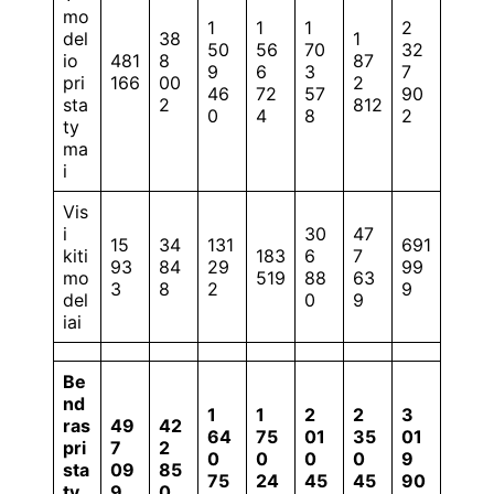
mo
1
1
1
2
del
38
1
50
56
70
32
io
481
8
87
9
6
3
7
pri
166
00
2
46
72
57
90
sta
2
812
0
4
8
2
ty
ma
i
Vis
i
30
47
15
34
131
691
kiti
183
6
7
93
84
29
99
mo
519
88
63
3
8
2
9
del
0
9
iai
Be
nd
1
1
2
2
3
ras
49
42
64
75
01
35
01
pri
7
2
0
0
0
0
9
sta
09
85
75
24
45
45
90
ty
9
0