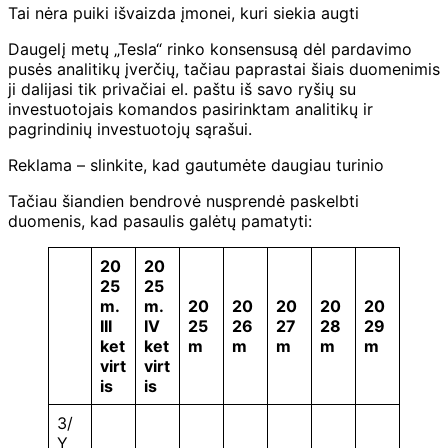
Tai nėra puiki išvaizda įmonei, kuri siekia augti
Daugelį metų „Tesla“ rinko konsensusą dėl pardavimo
pusės analitikų įverčių, tačiau paprastai šiais duomenimis
ji dalijasi tik privačiai el. paštu iš savo ryšių su
investuotojais komandos pasirinktam analitikų ir
pagrindinių investuotojų sąrašui.
Reklama – slinkite, kad gautumėte daugiau turinio
Tačiau šiandien bendrovė nusprendė paskelbti
duomenis, kad pasaulis galėtų pamatyti:
20
20
25
25
m.
m.
20
20
20
20
20
III
IV
25
26
27
28
29
ket
ket
m
m
m
m
m
virt
virt
is
is
3/
Y