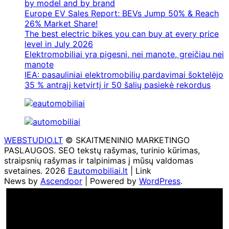
by model and by brand
Europe EV Sales Report: BEVs Jump 50% & Reach
26% Market Share!
The best electric bikes you can buy at every price
level in July 2026
Elektromobiliai yra pigesni, nei manote, greičiau nei
manote
IEA: pasauliniai elektromobilių pardavimai šoktelėjo
35 % antrąjį ketvirtį ir 50 šalių pasiekė rekordus
WEBSTUDIO.LT
© SKAITMENINIO MARKETINGO
PASLAUGOS. SEO tekstų rašymas, turinio kūrimas,
straipsnių rašymas ir talpinimas į mūsų valdomas
svetaines. 2026
Eautomobiliai.lt
| Link
News by
Ascendoor
| Powered by
WordPress
.