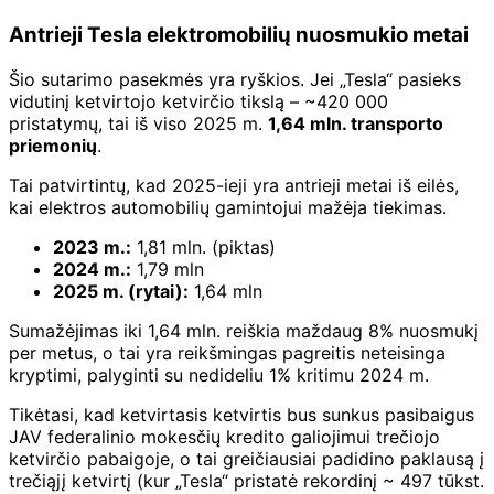
Antrieji Tesla elektromobilių nuosmukio metai
Šio sutarimo pasekmės yra ryškios. Jei „Tesla“ pasieks
vidutinį ketvirtojo ketvirčio tikslą – ~420 000
pristatymų, tai iš viso 2025 m.
1,64 mln. transporto
priemonių
.
Tai patvirtintų, kad 2025-ieji yra antrieji metai iš eilės,
kai elektros automobilių gamintojui mažėja tiekimas.
2023 m.:
1,81 mln. (piktas)
2024 m.:
1,79 mln
2025 m. (rytai):
1,64 mln
Sumažėjimas iki 1,64 mln. reiškia maždaug 8% nuosmukį
per metus, o tai yra reikšmingas pagreitis neteisinga
kryptimi, palyginti su nedideliu 1% kritimu 2024 m.
Tikėtasi, kad ketvirtasis ketvirtis bus sunkus pasibaigus
JAV federalinio mokesčių kredito galiojimui trečiojo
ketvirčio pabaigoje, o tai greičiausiai padidino paklausą į
trečiąjį ketvirtį (kur „Tesla“ pristatė rekordinį ~ 497 tūkst.