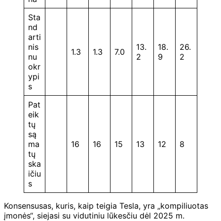
Sta
nd
arti
nis
13.
18.
26.
1.3
1.3
7.0
nu
2
9
2
okr
ypi
s
Pat
eik
tų
są
ma
16
16
15
13
12
8
tų
ska
ičiu
s
Konsensusas, kuris, kaip teigia Tesla, yra „kompiliuotas
įmonės“, siejasi su vidutiniu lūkesčiu dėl 2025 m.