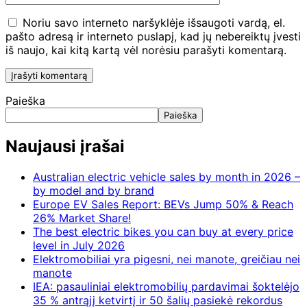
Noriu savo interneto naršyklėje išsaugoti vardą, el.
pašto adresą ir interneto puslapį, kad jų nebereiktų įvesti
iš naujo, kai kitą kartą vėl norėsiu parašyti komentarą.
Paieška
Paieška
Naujausi įrašai
Australian electric vehicle sales by month in 2026 –
by model and by brand
Europe EV Sales Report: BEVs Jump 50% & Reach
26% Market Share!
The best electric bikes you can buy at every price
level in July 2026
Elektromobiliai yra pigesni, nei manote, greičiau nei
manote
IEA: pasauliniai elektromobilių pardavimai šoktelėjo
35 % antrąjį ketvirtį ir 50 šalių pasiekė rekordus