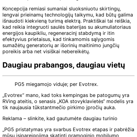
Koncepcija remiasi sumaniai sluoksniuotu skirtingų,
lengvai prieinamų technologijų taikymu, kad būtų galima
išnaudoti kiekvieną turimą elektrą. Praktiškai tai reiškia,
kad reikia integruoti saulės baterijas su akumuliatoriaus
energijos kaupikliu, regeneracinį stabdymą ir itin
efektyvius prietaisus, kad tinkamomis sąlygomis
sumažėtų generatorių ar išorinių maitinimo jungčių
poreikis arba net visiškai nebereikėtų.
Daugiau prabangos, daugiau vietų
PG5 miegamojo viduje; per Evotrex.
„Evotrex“ mano, kad toks kempingas be patogumų yra
RVing ateitis, o senasis „KOA stovyklavietės“ ​​modelis yra
tik naujausia tūkstantmečio pirkimo įpročių auka.
Reklama – slinkite, kad gautumėte daugiau turinio
„PG5 pristatymas yra svarbus Evotrex etapas ir pabrėžia
mūsų įsipareigojimą skatinti pramoginio mobilumo