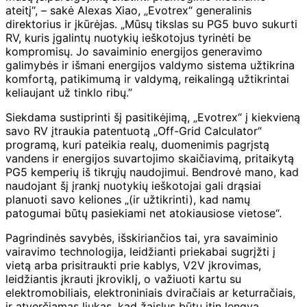
ateitį“, – sakė Alexas Xiao, „Evotrex“ generalinis
direktorius ir įkūrėjas. „Mūsų tikslas su PG5 buvo sukurti
RV, kuris įgalintų nuotykių ieškotojus tyrinėti be
kompromisų. Jo savaiminio energijos generavimo
galimybės ir išmani energijos valdymo sistema užtikrina
komfortą, patikimumą ir valdymą, reikalingą užtikrintai
keliaujant už tinklo ribų.”
Siekdama sustiprinti šį pasitikėjimą, „Evotrex“ į kiekvieną
savo RV įtraukia patentuotą „Off-Grid Calculator“
programą, kuri pateikia realų, duomenimis pagrįstą
vandens ir energijos suvartojimo skaičiavimą, pritaikytą
PG5 kemperių iš tikrųjų naudojimui. Bendrovė mano, kad
naudojant šį įrankį nuotykių ieškotojai gali drąsiai
planuoti savo keliones „(ir užtikrinti), kad namų
patogumai būtų pasiekiami net atokiausiose vietose“.
Pagrindinės savybės, išskiriančios tai, yra savaiminio
vairavimo technologija, leidžianti priekabai sugrįžti į
vietą arba prisitraukti prie kablys, V2V įkrovimas,
leidžiantis įkrauti įkroviklį, o važiuoti kartu su
elektromobiliais, elektroniniais dviračiais ar keturračiais,
ir atverčiamas liukas, kad žaislus būtų itin lengva