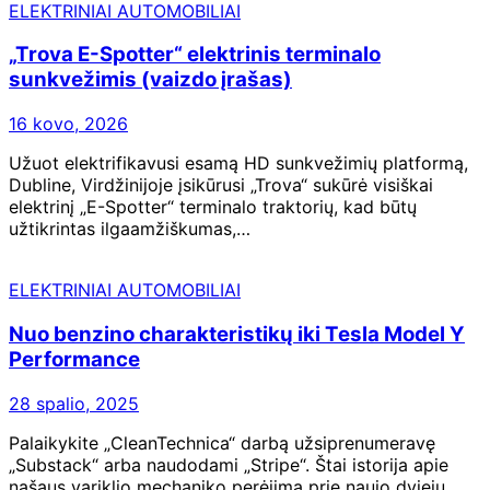
ELEKTRINIAI AUTOMOBILIAI
„Trova E-Spotter“ elektrinis terminalo
sunkvežimis (vaizdo įrašas)
16 kovo, 2026
Užuot elektrifikavusi esamą HD sunkvežimių platformą,
Dubline, Virdžinijoje įsikūrusi „Trova“ sukūrė visiškai
elektrinį „E-Spotter“ terminalo traktorių, kad būtų
užtikrintas ilgaamžiškumas,…
ELEKTRINIAI AUTOMOBILIAI
Nuo benzino charakteristikų iki Tesla Model Y
Performance
28 spalio, 2025
Palaikykite „CleanTechnica“ darbą užsiprenumeravę
„Substack“ arba naudodami „Stripe“. Štai istorija apie
našaus variklio mechaniko perėjimą prie naujo dviejų