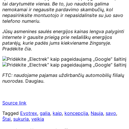
tai darytumėte vienas. Be to, juo naudotis galima
nemokamai ir negausite pardavimo skambučių, kol
nepasirinksite montuotojo ir nepasidalinsite su juo savo
telefono numeriu.
Jūsų asmenines saulės energijos kainas lengva palyginti
internete ir gausite prieigą prie nešališkų energijos
patarėjų, kurie padės jums kiekviename žingsnyje.
Pradėkite čia
.
FTC: naudojame pajamas uždirbančių automobilių filialų
nuorodas.
Daugiau.
Source link
Tagged
Evotrex
,
galią
,
kaip
,
koncepcija
,
Nauja
,
savo
,
Štai
,
sukuria
,
veikia