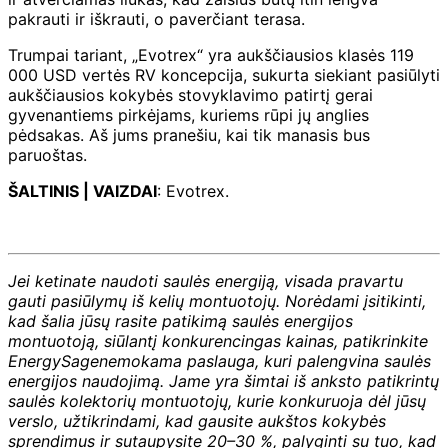
pakrauti ir iškrauti, o paverčiant terasa.
Trumpai tariant, „Evotrex“ yra aukščiausios klasės 119
000 USD vertės RV koncepcija, sukurta siekiant pasiūlyti
aukščiausios kokybės stovyklavimo patirtį gerai
gyvenantiems pirkėjams, kuriems rūpi jų anglies
pėdsakas. Aš jums pranešiu, kai tik manasis bus
paruoštas.
ŠALTINIS | VAIZDAI
: Evotrex.
Jei ketinate naudoti saulės energiją, visada pravartu
gauti pasiūlymų iš kelių montuotojų. Norėdami įsitikinti,
kad šalia jūsų rasite patikimą saulės energijos
montuotoją, siūlantį konkurencingas kainas, patikrinkite
EnergySage
nemokama paslauga, kuri palengvina saulės
energijos naudojimą. Jame yra šimtai iš anksto patikrintų
saulės kolektorių montuotojų, kurie konkuruoja dėl jūsų
verslo, užtikrindami, kad gausite aukštos kokybės
sprendimus ir sutaupysite 20–30 %, palyginti su tuo, kad