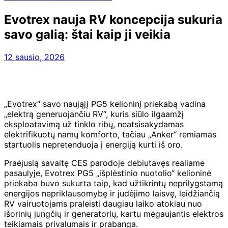
Evotrex nauja RV koncepcija sukuria
savo galią: štai kaip ji veikia
12 sausio, 2026
„Evotrex“ savo naująjį PG5 kelioninį priekabą vadina
„elektrą generuojančiu RV“, kuris siūlo ilgaamžį
eksploatavimą už tinklo ribų, neatsisakydamas
elektrifikuotų namų komforto, tačiau „Anker“ remiamas
startuolis nepretenduoja į energiją kurti iš oro.
Praėjusią savaitę CES parodoje debiutavęs realiame
pasaulyje, Evotrex PG5 „išplėstinio nuotolio“ kelioninė
priekaba buvo sukurta taip, kad užtikrintų neprilygstamą
energijos nepriklausomybę ir judėjimo laisvę, leidžiančią
RV vairuotojams praleisti daugiau laiko atokiau nuo
išorinių jungčių ir generatorių, kartu mėgaujantis elektros
teikiamais privalumais ir prabanga.