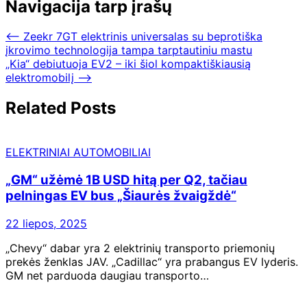
Navigacija tarp įrašų
⟵
Zeekr 7GT elektrinis universalas su beprotiška
įkrovimo technologija tampa tarptautiniu mastu
„Kia“ debiutuoja EV2 – iki šiol kompaktiškiausią
elektromobilį
⟶
Related Posts
ELEKTRINIAI AUTOMOBILIAI
„GM“ užėmė 1B USD hitą per Q2, tačiau
pelningas EV bus „Šiaurės žvaigždė“
22 liepos, 2025
„Chevy“ dabar yra 2 elektrinių transporto priemonių
prekės ženklas JAV. „Cadillac“ yra prabangus EV lyderis.
GM net parduoda daugiau transporto…