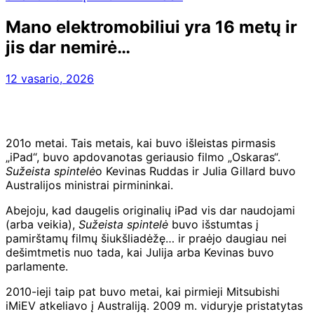
Mano elektromobiliui yra 16 metų ir
jis dar nemirė…
12 vasario, 2026
201o metai. Tais metais, kai buvo išleistas pirmasis
„iPad“, buvo apdovanotas geriausio filmo „Oskaras“.
Sužeista spintelė
o Kevinas Ruddas ir Julia Gillard buvo
Australijos ministrai pirmininkai.
Abejoju, kad daugelis originalių iPad vis dar naudojami
(arba veikia),
Sužeista spintelė
buvo išstumtas į
pamirštamų filmų šiukšliadėžę… ir praėjo daugiau nei
dešimtmetis nuo tada, kai Julija arba Kevinas buvo
parlamente.
2010-ieji taip pat buvo metai, kai pirmieji Mitsubishi
iMiEV atkeliavo į Australiją. 2009 m. viduryje pristatytas