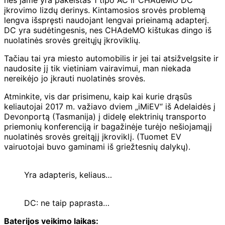
įkrovimo lizdų derinys. Kintamosios srovės problemą
lengva išspręsti naudojant lengvai prieinamą adapterį.
DC yra sudėtingesnis, nes CHAdeMO kištukas dingo iš
nuolatinės srovės greitųjų įkroviklių.
Tačiau tai yra miesto automobilis ir jei tai atsižvelgsite ir
naudosite jį tik vietiniam vairavimui, man niekada
nereikėjo jo įkrauti nuolatinės srovės.
Atminkite, vis dar prisimenu, kaip kai kurie drąsūs
keliautojai 2017 m. važiavo dviem „iMiEV“ iš Adelaidės į
Devonportą (Tasmanija) į didelę elektrinių transporto
priemonių konferenciją ir bagažinėje turėjo nešiojamąjį
nuolatinės srovės greitąjį įkroviklį. (Tuomet EV
vairuotojai buvo gaminami iš griežtesnių dalykų).
Yra adapteris, keliaus…
DC: ne taip paprasta…
Baterijos veikimo laikas: