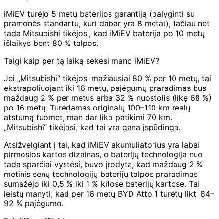
iMiEV turėjo 5 metų baterijos garantiją (palyginti su
pramonės standartu, kuri dabar yra 8 metai), tačiau net
tada Mitsubishi tikėjosi, kad iMiEV baterija po 10 metų
išlaikys bent 80 % talpos.
Taigi kaip per tą laiką sekėsi mano iMiEV?
Jei „Mitsubishi“ tikėjosi mažiausiai 80 % per 10 metų, tai
ekstrapoliuojant iki 16 metų, pajėgumų praradimas bus
maždaug 2 % per metus arba 32 % nuostolis (likę 68 %)
po 16 metų. Turėdamas originalų 100–110 km realų
atstumą tuomet, man dar liko patikimi 70 km.
„Mitsubishi“ tikėjosi, kad tai yra gana įspūdinga.
Atsižvelgiant į tai, kad iMiEV akumuliatorius yra labai
pirmosios kartos dizainas, o baterijų technologija nuo
tada sparčiai vystėsi, buvo įrodyta, kad maždaug 2 %
metinis senų technologijų baterijų talpos praradimas
sumažėjo iki 0,5 % iki 1 % kitose baterijų kartose. Tai
leistų manyti, kad per 16 metų BYD Atto 1 turėtų likti 84–
92 % pajėgumo.