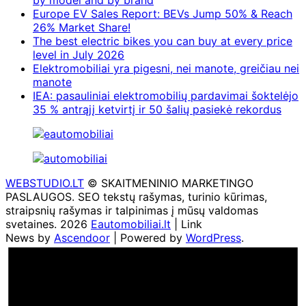
by model and by brand
Europe EV Sales Report: BEVs Jump 50% & Reach
26% Market Share!
The best electric bikes you can buy at every price
level in July 2026
Elektromobiliai yra pigesni, nei manote, greičiau nei
manote
IEA: pasauliniai elektromobilių pardavimai šoktelėjo
35 % antrąjį ketvirtį ir 50 šalių pasiekė rekordus
WEBSTUDIO.LT
© SKAITMENINIO MARKETINGO
PASLAUGOS. SEO tekstų rašymas, turinio kūrimas,
straipsnių rašymas ir talpinimas į mūsų valdomas
svetaines. 2026
Eautomobiliai.lt
| Link
News by
Ascendoor
| Powered by
WordPress
.