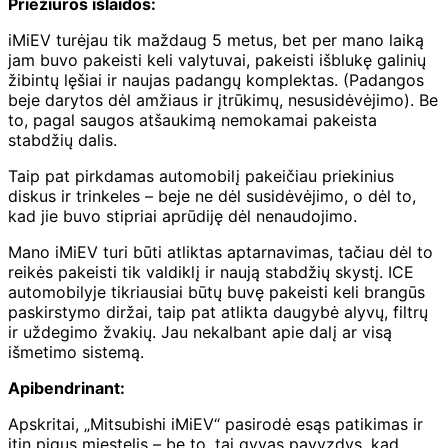
Priežiūros išlaidos:
iMiEV turėjau tik maždaug 5 metus, bet per mano laiką
jam buvo pakeisti keli valytuvai, pakeisti išblukę galinių
žibintų lęšiai ir naujas padangų komplektas. (Padangos
beje darytos dėl amžiaus ir įtrūkimų, nesusidėvėjimo). Be
to, pagal saugos atšaukimą nemokamai pakeista
stabdžių dalis.
Taip pat pirkdamas automobilį pakeičiau priekinius
diskus ir trinkeles – beje ne dėl susidėvėjimo, o dėl to,
kad jie buvo stipriai aprūdiję dėl nenaudojimo.
Mano iMiEV turi būti atliktas aptarnavimas, tačiau dėl to
reikės pakeisti tik valdiklį ir naują stabdžių skystį. ICE
automobilyje tikriausiai būtų buvę pakeisti keli brangūs
paskirstymo diržai, taip pat atlikta daugybė alyvų, filtrų
ir uždegimo žvakių. Jau nekalbant apie dalį ar visą
išmetimo sistemą.
Apibendrinant:
Apskritai, „Mitsubishi iMiEV“ pasirodė esąs patikimas ir
itin pigus miestelis – be to, tai gyvas pavyzdys, kad