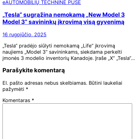
eAUTOMOBILIŲ TECHNINĖ PUSĖ
„Tesla“ sugrąžina nemokamą „New Model 3
Model 3“ savininkų įkrovimą visą gyvenimą
16 rugpjūčio, 2025
„Tesla“ pradėjo siūlyti nemokamą „Life“ įkrovimą
naujiems „Model 3“ savininkams, siekdama perkelti
įmonės 3 modelio inventorių Kanadoje. Įraše „X“ „Tesla“…
Parašykite komentarą
El. pašto adresas nebus skelbiamas.
Būtini laukeliai
pažymėti
*
Komentaras
*