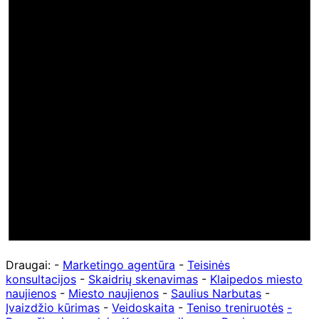
Draugai: -
Marketingo agentūra
-
Teisinės
konsultacijos
-
Skaidrių skenavimas
-
Klaipedos miesto
naujienos
-
Miesto naujienos
-
Saulius Narbutas
-
Įvaizdžio kūrimas
-
Veidoskaita
-
Teniso treniruotės
-