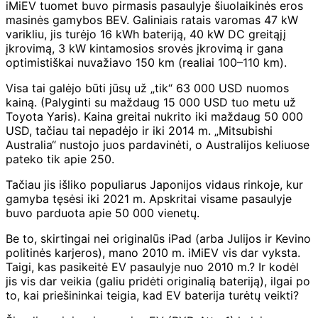
iMiEV tuomet buvo pirmasis pasaulyje šiuolaikinės eros
masinės gamybos BEV. Galiniais ratais varomas 47 kW
varikliu, jis turėjo 16 kWh bateriją, 40 kW DC greitąjį
įkrovimą, 3 kW kintamosios srovės įkrovimą ir gana
optimistiškai nuvažiavo 150 km (realiai 100–110 km).
Visa tai galėjo būti jūsų už „tik“ 63 000 USD nuomos
kainą. (Palyginti su maždaug 15 000 USD tuo metu už
Toyota Yaris). Kaina greitai nukrito iki maždaug 50 000
USD, tačiau tai nepadėjo ir iki 2014 m. „Mitsubishi
Australia“ nustojo juos pardavinėti, o Australijos keliuose
pateko tik apie 250.
Tačiau jis išliko populiarus Japonijos vidaus rinkoje, kur
gamyba tęsėsi iki 2021 m. Apskritai visame pasaulyje
buvo parduota apie 50 000 vienetų.
Be to, skirtingai nei originalūs iPad (arba Julijos ir Kevino
politinės karjeros), mano 2010 m. iMiEV vis dar vyksta.
Taigi, kas pasikeitė EV pasaulyje nuo 2010 m.? Ir kodėl
jis vis dar veikia (galiu pridėti originalią bateriją), ilgai po
to, kai priešininkai teigia, kad EV baterija turėtų veikti?