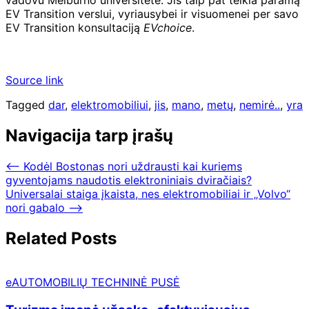
EV Transition verslui, vyriausybei ir visuomenei per savo
EV Transition konsultaciją
EVchoice
.
Source link
Tagged
dar
,
elektromobiliui
,
jis
,
mano
,
metų
,
nemirė..
,
yra
Navigacija tarp įrašų
⟵
Kodėl Bostonas nori uždrausti kai kuriems
gyventojams naudotis elektroniniais dviračiais?
Universalai staiga įkaista, nes elektromobiliai ir „Volvo“
nori gabalo
⟶
Related Posts
eAUTOMOBILIŲ TECHNINĖ PUSĖ