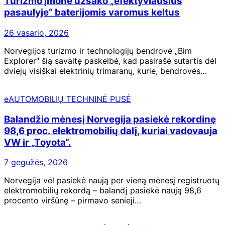
Turizmo įmonė užsako „efektyviausius
pasaulyje“ baterijomis varomus keltus
26 vasario, 2026
Norvegijos turizmo ir technologijų bendrovė „Bim
Explorer“ šią savaitę paskelbė, kad pasirašė sutartis dėl
dviejų visiškai elektrinių trimaranų, kurie, bendrovės…
eAUTOMOBILIŲ TECHNINĖ PUSĖ
Balandžio mėnesį Norvegija pasiekė rekordinę
98,6 proc. elektromobilių dalį, kuriai vadovauja
VW ir „Toyota“.
7 gegužės, 2026
Norvegija vėl pasiekė naują per vieną mėnesį registruotų
elektromobilių rekordą – balandį pasiekė naują 98,6
procento viršūnę – pirmavo senieji…