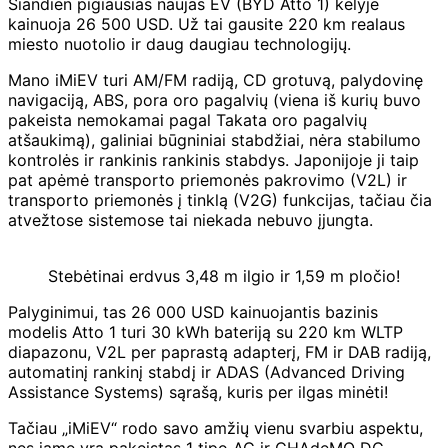
Šiandien pigiausias naujas EV (BYD Atto 1) kelyje
kainuoja 26 500 USD. Už tai gausite 220 km realaus
miesto nuotolio ir daug daugiau technologijų.
Mano iMiEV turi AM/FM radiją, CD grotuvą, palydovinę
navigaciją, ABS, pora oro pagalvių (viena iš kurių buvo
pakeista nemokamai pagal Takata oro pagalvių
atšaukimą), galiniai būgniniai stabdžiai, nėra stabilumo
kontrolės ir rankinis rankinis stabdys. Japonijoje ji taip
pat apėmė transporto priemonės pakrovimo (V2L) ir
transporto priemonės į tinklą (V2G) funkcijas, tačiau čia
atvežtose sistemose tai niekada nebuvo įjungta.
Stebėtinai erdvus 3,48 m ilgio ir 1,59 m pločio!
Palyginimui, tas 26 000 USD kainuojantis bazinis
modelis Atto 1 turi 30 kWh bateriją su 220 km WLTP
diapazonu, V2L per paprastą adapterį, FM ir DAB radiją,
automatinį rankinį stabdį ir ADAS (Advanced Driving
Assistance Systems) sąrašą, kuris per ilgas minėti!
Tačiau „iMiEV“ rodo savo amžių vienu svarbiu aspektu,
nes jame yra pakeistas 1 tipo AC ir CHAdeMO DC