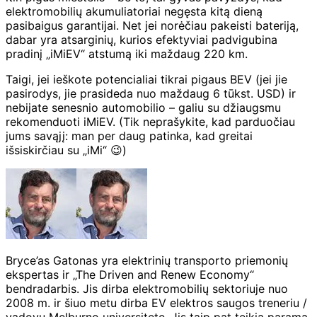
elektromobilių akumuliatoriai negęsta kitą dieną
pasibaigus garantijai. Net jei norėčiau pakeisti bateriją,
dabar yra atsarginių, kurios efektyviai padvigubina
pradinį „iMiEV“ atstumą iki maždaug 220 km.
Taigi, jei ieškote potencialiai tikrai pigaus BEV (jei jie
pasirodys, jie prasideda nuo maždaug 6 tūkst. USD) ir
nebijate senesnio automobilio – galiu su džiaugsmu
rekomenduoti iMiEV. (Tik neprašykite, kad parduočiau
jums savąjį: man per daug patinka, kad greitai
išsiskirčiau su „iMi“ 😉)
Bryce’as Gatonas yra elektrinių transporto priemonių
ekspertas ir „The Driven and Renew Economy“
bendradarbis. Jis dirba elektromobilių sektoriuje nuo
2008 m. ir šiuo metu dirba EV elektros saugos treneriu /
vadovu Melburno universitete. Jis taip pat teikia paramą