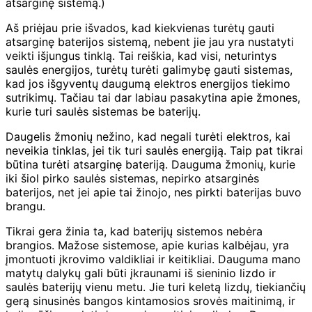
atsarginę sistemą.)
Aš priėjau prie išvados, kad kiekvienas turėtų gauti
atsarginę baterijos sistemą, nebent jie jau yra nustatyti
veikti išjungus tinklą. Tai reiškia, kad visi, neturintys
saulės energijos, turėtų turėti galimybę gauti sistemas,
kad jos išgyventų daugumą elektros energijos tiekimo
sutrikimų. Tačiau tai dar labiau pasakytina apie žmones,
kurie turi saulės sistemas be baterijų.
Daugelis žmonių nežino, kad negali turėti elektros, kai
neveikia tinklas, jei tik turi saulės energiją. Taip pat tikrai
būtina turėti atsarginę bateriją. Dauguma žmonių, kurie
iki šiol pirko saulės sistemas, nepirko atsarginės
baterijos, net jei apie tai žinojo, nes pirkti baterijas buvo
brangu.
Tikrai gera žinia ta, kad baterijų sistemos nebėra
brangios. Mažose sistemose, apie kurias kalbėjau, yra
įmontuoti įkrovimo valdikliai ir keitikliai. Dauguma mano
matytų dalykų gali būti įkraunami iš sieninio lizdo ir
saulės baterijų vienu metu. Jie turi keletą lizdų, tiekiančių
gerą sinusinės bangos kintamosios srovės maitinimą, ir