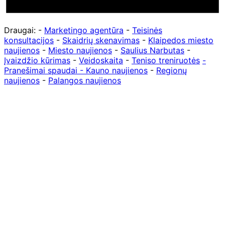
Draugai: -
Marketingo agentūra
-
Teisinės
konsultacijos
-
Skaidrių skenavimas
-
Klaipedos miesto
naujienos
-
Miesto naujienos
-
Saulius Narbutas
-
Įvaizdžio kūrimas
-
Veidoskaita
-
Teniso treniruotės
-
Pranešimai spaudai -
Kauno naujienos
-
Regionų
naujienos
-
Palangos naujienos