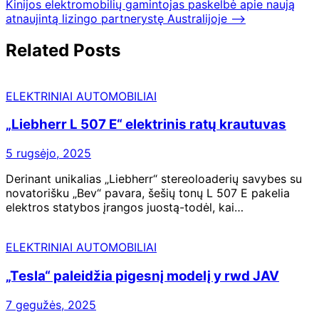
Kinijos elektromobilių gamintojas paskelbė apie naują
įrašų
atnaujintą lizingo partnerystę Australijoje
⟶
Related Posts
ELEKTRINIAI AUTOMOBILIAI
„Liebherr L 507 E“ elektrinis ratų krautuvas
5 rugsėjo, 2025
Derinant unikalias „Liebherr“ stereoloaderių savybes su
novatorišku „Bev“ pavara, šešių tonų L 507 E pakelia
elektros statybos įrangos juostą-todėl, kai…
ELEKTRINIAI AUTOMOBILIAI
„Tesla“ paleidžia pigesnį modelį y rwd JAV
7 gegužės, 2025