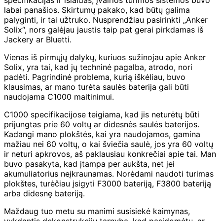
labai panašios. Skirtumų pakako, kad būtų galima
palyginti, ir tai užtruko. Nusprendžiau pasirinkti „Anker
Solix“, nors galėjau jaustis taip pat gerai pirkdamas iš
Jackery ar Bluetti.
Vienas iš pirmųjų dalykų, kuriuos sužinojau apie Anker
Solix, yra tai, kad jų techninė pagalba, atrodo, nori
padėti. Pagrindinė problema, kurią iškėliau, buvo
klausimas, ar mano turėta saulės baterija gali būti
naudojama C1000 maitinimui.
C1000 specifikacijose teigiama, kad jis neturėtų būti
prijungtas prie 60 voltų ar didesnės saulės baterijos.
Kadangi mano plokštės, kai yra naudojamos, gamina
mažiau nei 60 voltų, o kai šviečia saulė, jos yra 60 voltų
ir neturi apkrovos, aš paklausiau konkrečiai apie tai. Man
buvo pasakyta, kad įtampa per aukšta, net jei
akumuliatorius neįkraunamas. Norėdami naudoti turimas
plokštes, turėčiau įsigyti F3000 bateriją, F3800 bateriją
arba didesnę bateriją.
Maždaug tuo metu su manimi susisiekė kaimynas,
vykdantis dekonstrukcijų tarnybą, kad pasidomėtų, ar