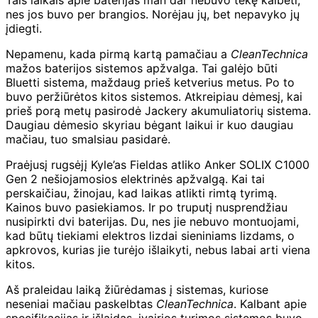
nes jos buvo per brangios. Norėjau jų, bet nepavyko jų
įdiegti.
Nepamenu, kada pirmą kartą pamačiau a
CleanTechnica
mažos baterijos sistemos apžvalga. Tai galėjo būti
Bluetti sistema, maždaug prieš ketverius metus. Po to
buvo peržiūrėtos kitos sistemos. Atkreipiau dėmesį, kai
prieš porą metų pasirodė Jackery akumuliatorių sistema.
Daugiau dėmesio skyriau bėgant laikui ir kuo daugiau
mačiau, tuo smalsiau pasidarė.
Praėjusį rugsėjį Kyle’as Fieldas atliko Anker SOLIX C1000
Gen 2 nešiojamosios elektrinės apžvalgą. Kai tai
perskaičiau, žinojau, kad laikas atlikti rimtą tyrimą.
Kainos buvo pasiekiamos. Ir po truputį nusprendžiau
nusipirkti dvi baterijas. Du, nes jie nebuvo montuojami,
kad būtų tiekiami elektros lizdai sieniniams lizdams, o
apkrovos, kurias jie turėjo išlaikyti, nebus labai arti viena
kitos.
Aš praleidau laiką žiūrėdamas į sistemas, kuriose
neseniai mačiau paskelbtas
CleanTechnica
. Kalbant apie
specifikacijas ir išlaidas, įvairios turimos sistemos buvo