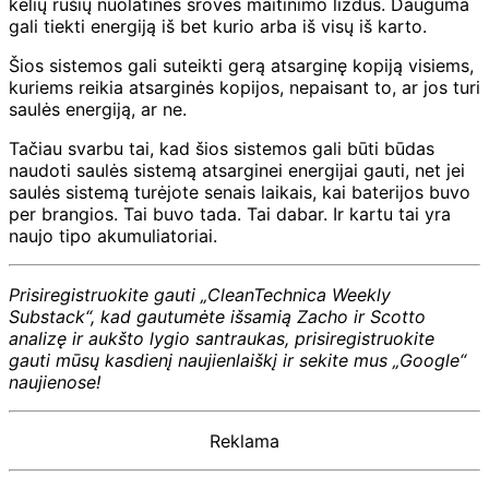
kelių rūšių nuolatinės srovės maitinimo lizdus. Dauguma
gali tiekti energiją iš bet kurio arba iš visų iš karto.
Šios sistemos gali suteikti gerą atsarginę kopiją visiems,
kuriems reikia atsarginės kopijos, nepaisant to, ar jos turi
saulės energiją, ar ne.
Tačiau svarbu tai, kad šios sistemos gali būti būdas
naudoti saulės sistemą atsarginei energijai gauti, net jei
saulės sistemą turėjote senais laikais, kai baterijos buvo
per brangios. Tai buvo tada. Tai dabar. Ir kartu tai yra
naujo tipo akumuliatoriai.
Prisiregistruokite gauti „CleanTechnica Weekly
Substack“, kad gautumėte išsamią Zacho ir Scotto
analizę ir aukšto lygio santraukas, prisiregistruokite
gauti mūsų kasdienį naujienlaiškį ir sekite mus „Google“
naujienose!
Reklama