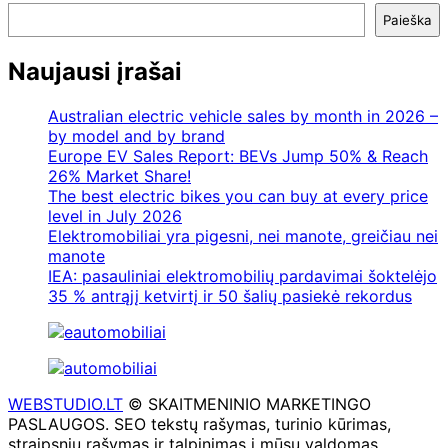
Paieška
Naujausi įrašai
Australian electric vehicle sales by month in 2026 –
by model and by brand
Europe EV Sales Report: BEVs Jump 50% & Reach
26% Market Share!
The best electric bikes you can buy at every price
level in July 2026
Elektromobiliai yra pigesni, nei manote, greičiau nei
manote
IEA: pasauliniai elektromobilių pardavimai šoktelėjo
35 % antrąjį ketvirtį ir 50 šalių pasiekė rekordus
WEBSTUDIO.LT
© SKAITMENINIO MARKETINGO
PASLAUGOS. SEO tekstų rašymas, turinio kūrimas,
straipsnių rašymas ir talpinimas į mūsų valdomas