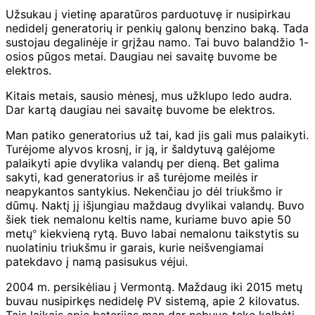
Užsukau į vietinę aparatūros parduotuvę ir nusipirkau
nedidelį generatorių ir penkių galonų benzino baką. Tada
sustojau degalinėje ir grįžau namo. Tai buvo balandžio 1-
osios pūgos metai. Daugiau nei savaitę buvome be
elektros.
Kitais metais, sausio mėnesį, mus užklupo ledo audra.
Dar kartą daugiau nei savaitę buvome be elektros.
Man patiko generatorius už tai, kad jis gali mus palaikyti.
Turėjome alyvos krosnį, ir ją, ir šaldytuvą galėjome
palaikyti apie dvylika valandų per dieną. Bet galima
sakyti, kad generatorius ir aš turėjome meilės ir
neapykantos santykius. Nekenčiau jo dėl triukšmo ir
dūmų. Naktį jį išjungiau maždaug dvylikai valandų. Buvo
šiek tiek nemalonu keltis name, kuriame buvo apie 50
metų
kiekvieną rytą. Buvo labai nemalonu taikstytis su
°
nuolatiniu triukšmu ir garais, kurie neišvengiamai
patekdavo į namą pasisukus vėjui.
2004 m. persikėliau į Vermontą. Maždaug iki 2015 metų
buvau nusipirkęs nedidelę PV sistemą, apie 2 kilovatus.
Tais laikais apie baterijas man dar nebuvo tekę kalbėti,