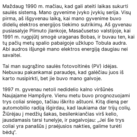
Maždaug 1990 m. mačiau, kad gali ateiti laikas sukurti
saulės sistemą. Mano gyvenime įvyko įvykių serija. Visų
pirma, aš išgyvenau laiką, kai mano gyvenime buvo
didelių elektros energijos tiekimo sutrikimų. Aš gyvenau
pusiasalyje Plimuto įlankoje, Masačusetso valstijoje, kai
1991 m. rugpjūtį smogė uraganas Bobas, ir buvau ten, kai
tų pačių metų spalio pabaigoje užklupo Tobula audra.
Abi audros išjungė mano elektros energiją daugiau nei
savaitei.
Tai man sugrąžino saulės fotovoltinės (PV) idėjas.
Nebuvau pakankamai paraudęs, kad galėčiau juos iš
karto nusipirkti, bet jie buvo mano galvoje.
1997 m. gyvenau netoli nedidelio kalno viršūnės
Naujajame Hampšyre. Vienu metu buvo prognozuojami
trys coliai sniego, tačiau iškrito aštuoni. Kitą dieną per
automobilio radiją išgirdau, kad laukiama dar trijų colių.
Žiūrėjau į medžių šakas, besilenkiančias virš kelio,
jausdamasis tarsi tunelyje, ir pagalvojau: „Jei šie trys
coliai yra panašūs į praėjusios nakties, galime turėti
bėdų“.