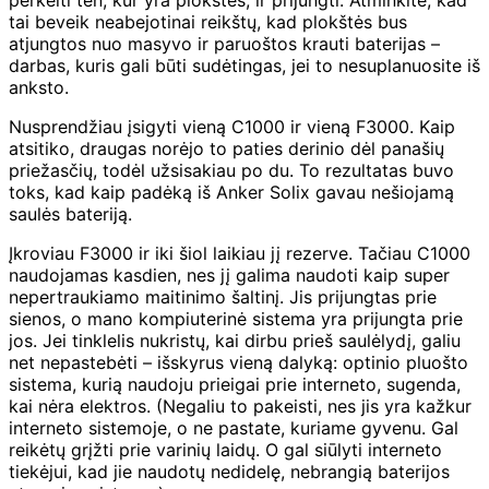
tai beveik neabejotinai reikštų, kad plokštės bus
atjungtos nuo masyvo ir paruoštos krauti baterijas –
darbas, kuris gali būti sudėtingas, jei to nesuplanuosite iš
anksto.
Nusprendžiau įsigyti vieną C1000 ir vieną F3000. Kaip
atsitiko, draugas norėjo to paties derinio dėl panašių
priežasčių, todėl užsisakiau po du. To rezultatas buvo
toks, kad kaip padėką iš Anker Solix gavau nešiojamą
saulės bateriją.
Įkroviau F3000 ir iki šiol laikiau jį rezerve. Tačiau C1000
naudojamas kasdien, nes jį galima naudoti kaip super
nepertraukiamo maitinimo šaltinį. Jis prijungtas prie
sienos, o mano kompiuterinė sistema yra prijungta prie
jos. Jei tinklelis nukristų, kai dirbu prieš saulėlydį, galiu
net nepastebėti – išskyrus vieną dalyką: optinio pluošto
sistema, kurią naudoju prieigai prie interneto, sugenda,
kai nėra elektros. (Negaliu to pakeisti, nes jis yra kažkur
interneto sistemoje, o ne pastate, kuriame gyvenu. Gal
reikėtų grįžti prie varinių laidų. O gal siūlyti interneto
tiekėjui, kad jie naudotų nedidelę, nebrangią baterijos