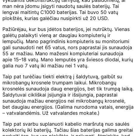
man nėra įdomu įsigyti naudotų saulės baterijų. Tai
lengvai maitintų C1000 baterijas. Tai buvo 50 vatų
plokštės, kurias galėčiau nusipirkti už 20 USD.
Pažiūrėjau, kur bus įdėtos baterijos, jei nutrūktų. Vienas
galėtų palaikyti vieną ar daugiau kompiuterių ir
lempučių. Mano pagrindinis kompiuteris su monitoriumi
gali sunaudoti net 65 vatus, nors paprastai jis sunaudoja
55 ar mažiau. Mano mažesni kompiuteriai sunaudoja
apie 15–18 vatų. Mano lemputės yra šviesos diodai, kurių
galia nuo 7 vatų iki mažiau nei 1 vatų.
Taip pat turėčiau tiekti elektrą į šaldytuvą, galbūt su
mikrobangų krosnele trumpam laikui. Mikrobangų
krosnelės sunaudoja daug energijos, bet tik trumpą laiką.
Šaldytuvai cikliškai įsijungia ir išsijungia, paprastai
sunaudoja mažiau energijos nei mikrobangų krosnelė,
bet daugiau energijos. (Galima nurodoma vatais, energija
– vatvalandėmis. Už vatvalandes mokate.)
Taip pat svarbu suplanuoti kabelio maršrutą nuo saulės
kolektorių iki baterijų. Tačiau šias baterijas galima greitai
perkelti ten, kur yra plokštės, ir prijungti. Atminkite, kad