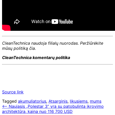
CleanTechnica naudoja filialų nuorodas. Peržiūrėkite
mūsų politiką čia.
CleanTechnica komentarų politika
Source link
Tagged
akumuliatorius
,
Atsarginis
,
likusiems
,
mums
Navigacija
⟵
Naujasis „Polestar 3“ yra su patobulinta įkrovimo
architektūra, kaina nuo 116 700 USD
tarp