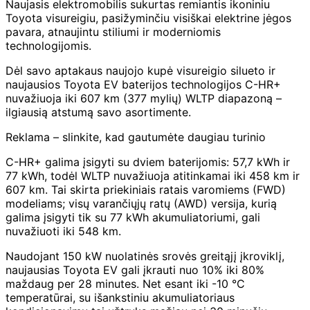
Naujasis elektromobilis sukurtas remiantis ikoniniu
Toyota visureigiu, pasižyminčiu visiškai elektrine jėgos
pavara, atnaujintu stiliumi ir moderniomis
technologijomis.
Dėl savo aptakaus naujojo kupė visureigio silueto ir
naujausios Toyota EV baterijos technologijos C-HR+
nuvažiuoja iki 607 km (377 mylių) WLTP diapazoną –
ilgiausią atstumą savo asortimente.
Reklama – slinkite, kad gautumėte daugiau turinio
C-HR+ galima įsigyti su dviem baterijomis: 57,7 kWh ir
77 kWh, todėl WLTP nuvažiuoja atitinkamai iki 458 km ir
607 km. Tai skirta priekiniais ratais varomiems (FWD)
modeliams; visų varančiųjų ratų (AWD) versija, kurią
galima įsigyti tik su 77 kWh akumuliatoriumi, gali
nuvažiuoti iki 548 km.
Naudojant 150 kW nuolatinės srovės greitąjį įkroviklį,
naujausias Toyota EV gali įkrauti nuo 10% iki 80%
maždaug per 28 minutes. Net esant iki -10 °C
temperatūrai, su išankstiniu akumuliatoriaus