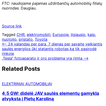
FTC: naudojame pajamas uždirbančių automobilių filialų
nuorodas.
Daugiau.
Source link
Tagged
CHR
,
elektromobilį
,
Europoje
,
ilgiausio
,
kaip
,
nuotolio
,
pristato
,
Toyota
Navigacija
⟵
24 valandas per parą, 7 dienas per savaitę veikiantis
saulės energijos ūkį statantis robotas ką tik pasirodė
tarp
rinkoje
įrašų
„Tesla“ fotoaparato ir oro problema yra rimta
⟶
Related Posts
ELEKTRINIAI AUTOMOBILIAI
4,5 GW: didelė JAV saulės elementų gamykla
atvyksta į Pietų Karoliną