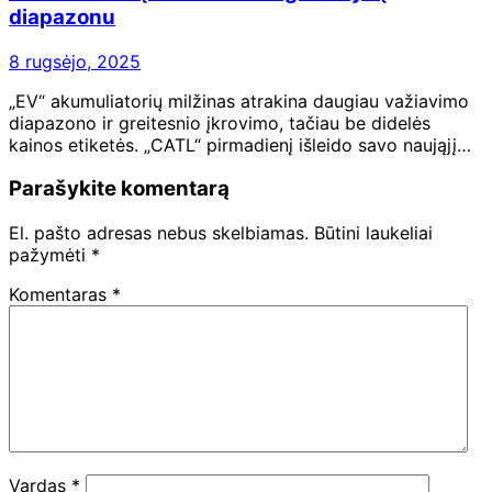
diapazonu
8 rugsėjo, 2025
„EV“ akumuliatorių milžinas atrakina daugiau važiavimo
diapazono ir greitesnio įkrovimo, tačiau be didelės
kainos etiketės. „CATL“ pirmadienį išleido savo naująjį…
Parašykite komentarą
El. pašto adresas nebus skelbiamas.
Būtini laukeliai
pažymėti
*
Komentaras
*
Vardas
*