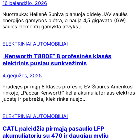
16 balandžio, 2026
Nuotrauka: Helienė Suniva planuoja didelę JAV saulės
energijos gamybos plėtrą, o nauja 4,5 gigavato (GW)
saulės elementų gamykla atvyks į…
ELEKTRINIAI AUTOMOBILIAI
„Kenworth T880E“ 8 profesinės klasės
elektrinis pusiau sunkvežimis
4 gegužės, 2025
Pradėjęs pirmąjį 8 klasės profesinį EV Šiaurės Amerikos
rinkoje, „Paccar Kenworth“ kelia akumuliatoriaus elektros
juostą ir pabrėžia, kiek rinka nuėjo…
ELEKTRINIAI AUTOMOBILIAI
CATL paleidžia pirmąją pasaulio LFP
akumuliatorių su 470 ir daugiau mylių