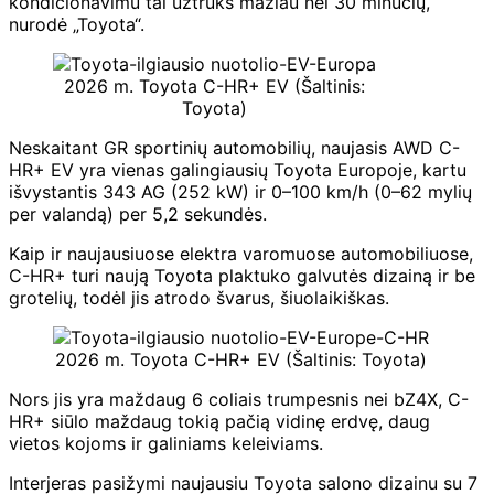
kondicionavimu tai užtruks mažiau nei 30 minučių,
nurodė „Toyota“.
2026 m. Toyota C-HR+ EV (Šaltinis:
Toyota)
Neskaitant GR sportinių automobilių, naujasis AWD C-
HR+ EV yra vienas galingiausių Toyota Europoje, kartu
išvystantis 343 AG (252 kW) ir 0–100 km/h (0–62 mylių
per valandą) per 5,2 sekundės.
Kaip ir naujausiuose elektra varomuose automobiliuose,
C-HR+ turi naują Toyota plaktuko galvutės dizainą ir be
grotelių, todėl jis atrodo švarus, šiuolaikiškas.
2026 m. Toyota C-HR+ EV (Šaltinis: Toyota)
Nors jis yra maždaug 6 coliais trumpesnis nei bZ4X, C-
HR+ siūlo maždaug tokią pačią vidinę erdvę, daug
vietos kojoms ir galiniams keleiviams.
Interjeras pasižymi naujausiu Toyota salono dizainu su 7