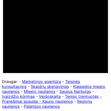
Draugai: -
Marketingo agentūra
-
Teisinės
konsultacijos
-
Skaidrių skenavimas
-
Klaipedos miesto
naujienos
-
Miesto naujienos
-
Saulius Narbutas
-
Įvaizdžio kūrimas
-
Veidoskaita
-
Teniso treniruotės
-
Pranešimai spaudai -
Kauno naujienos
-
Regionų
naujienos
-
Palangos naujienos