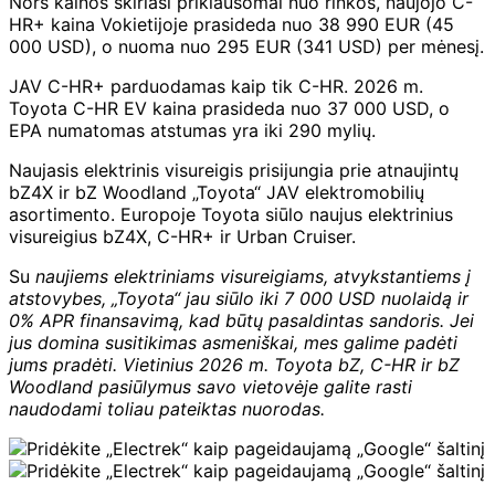
Nors kainos skiriasi priklausomai nuo rinkos, naujojo C-
HR+ kaina Vokietijoje prasideda nuo 38 990 EUR (45
000 USD), o nuoma nuo 295 EUR (341 USD) per mėnesį.
JAV C-HR+ parduodamas kaip tik C-HR. 2026 m.
Toyota C-HR EV kaina prasideda nuo 37 000 USD, o
EPA numatomas atstumas yra iki 290 mylių.
Naujasis elektrinis visureigis prisijungia prie atnaujintų
bZ4X ir bZ Woodland „Toyota“ JAV elektromobilių
asortimento. Europoje Toyota siūlo naujus elektrinius
visureigius bZ4X, C-HR+ ir Urban Cruiser.
Su
naujiems elektriniams visureigiams, atvykstantiems į
atstovybes, „Toyota“ jau siūlo iki 7 000 USD nuolaidą ir
0% APR finansavimą, kad būtų pasaldintas sandoris. Jei
jus domina susitikimas asmeniškai, mes galime padėti
jums pradėti. Vietinius 2026 m. Toyota bZ, C-HR ir bZ
Woodland pasiūlymus savo vietovėje galite rasti
naudodami toliau pateiktas nuorodas.