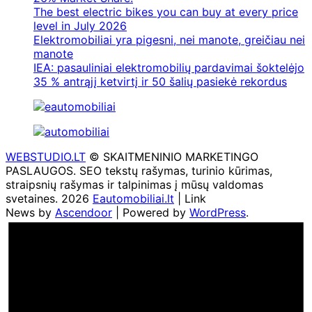
The best electric bikes you can buy at every price
level in July 2026
Elektromobiliai yra pigesni, nei manote, greičiau nei
manote
IEA: pasauliniai elektromobilių pardavimai šoktelėjo
35 % antrąjį ketvirtį ir 50 šalių pasiekė rekordus
WEBSTUDIO.LT
© SKAITMENINIO MARKETINGO
PASLAUGOS. SEO tekstų rašymas, turinio kūrimas,
straipsnių rašymas ir talpinimas į mūsų valdomas
svetaines. 2026
Eautomobiliai.lt
| Link
News by
Ascendoor
| Powered by
WordPress
.