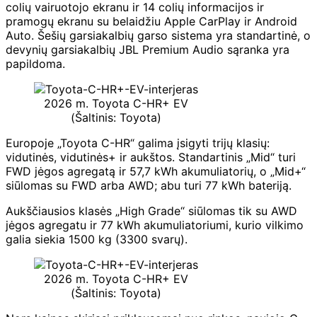
colių vairuotojo ekranu ir 14 colių informacijos ir
pramogų ekranu su belaidžiu Apple CarPlay ir Android
Auto. Šešių garsiakalbių garso sistema yra standartinė, o
devynių garsiakalbių JBL Premium Audio sąranka yra
papildoma.
2026 m. Toyota C-HR+ EV
(Šaltinis: Toyota)
Europoje „Toyota C-HR“ galima įsigyti trijų klasių:
vidutinės, vidutinės+ ir aukštos. Standartinis „Mid“ turi
FWD jėgos agregatą ir 57,7 kWh akumuliatorių, o „Mid+“
siūlomas su FWD arba AWD; abu turi 77 kWh bateriją.
Aukščiausios klasės „High Grade“ siūlomas tik su AWD
jėgos agregatu ir 77 kWh akumuliatoriumi, kurio vilkimo
galia siekia 1500 kg (3300 svarų).
2026 m. Toyota C-HR+ EV
(Šaltinis: Toyota)