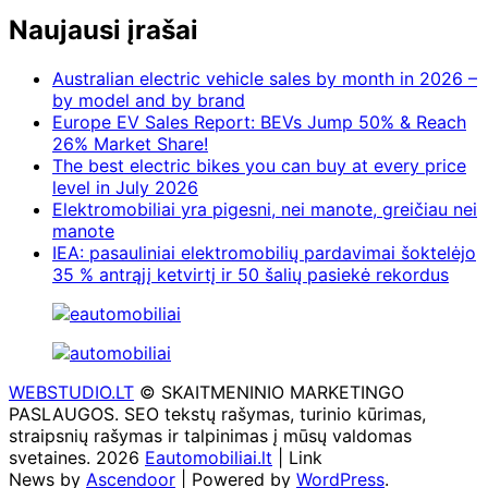
Naujausi įrašai
Australian electric vehicle sales by month in 2026 –
by model and by brand
Europe EV Sales Report: BEVs Jump 50% & Reach
26% Market Share!
The best electric bikes you can buy at every price
level in July 2026
Elektromobiliai yra pigesni, nei manote, greičiau nei
manote
IEA: pasauliniai elektromobilių pardavimai šoktelėjo
35 % antrąjį ketvirtį ir 50 šalių pasiekė rekordus
WEBSTUDIO.LT
© SKAITMENINIO MARKETINGO
PASLAUGOS. SEO tekstų rašymas, turinio kūrimas,
straipsnių rašymas ir talpinimas į mūsų valdomas
svetaines. 2026
Eautomobiliai.lt
| Link
News by
Ascendoor
| Powered by
WordPress
.