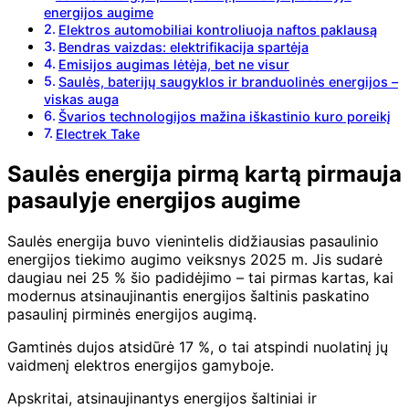
energijos augime
Elektros automobiliai kontroliuoja naftos paklausą
Bendras vaizdas: elektrifikacija spartėja
Emisijos augimas lėtėja, bet ne visur
Saulės, baterijų saugyklos ir branduolinės energijos –
viskas auga
Švarios technologijos mažina iškastinio kuro poreikį
Electrek Take
Saulės energija pirmą kartą pirmauja
pasaulyje energijos augime
Saulės energija buvo vienintelis didžiausias pasaulinio
energijos tiekimo augimo veiksnys 2025 m. Jis sudarė
daugiau nei 25 % šio padidėjimo – tai pirmas kartas, kai
modernus atsinaujinantis energijos šaltinis paskatino
pasaulinį pirminės energijos augimą.
Gamtinės dujos atsidūrė 17 %, o tai atspindi nuolatinį jų
vaidmenį elektros energijos gamyboje.
Apskritai, atsinaujinantys energijos šaltiniai ir