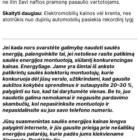
ne itin žavi naftos pramonę pasaulio vartotojams.
Skaityti daugiau:
Elektromobilių kainos vėl krenta, nes
atotrūkis nuo dujinių automobilių pasiekia rekordinį lygį
Jei kada nors svarstėte galimybę naudoti saulės
energiją, palengvinkite tai, jei netoliese rasite patikimą
saulės energijos montuotoją, siūlantį konkurencingas
kainas.
EnergySage
. Jame yra šimtai iš anksto
patikrintų saulės kolektorių montuotojų, kurie
konkuruoja dėl jūsų verslo, užtikrindami, kad gausite
aukštos kokybės sprendimus ir sutaupysite 20–30 %,
palyginti su tuo, kad tai darytumėte vienas. Be to, juo
naudotis galima nemokamai ir negausite pardavimo
skambučių, kol nepasirinksite montuotojo ir
nepasidalinsite su juo savo telefono numeriu.
Jūsų suasmenintas saulės energijos kainas lengva
palyginti internete, ir jūs gausite prieigą prie nešališkų
energijos patarėjų, kurie padės jums kiekviename
žingsnyje.
Pradėkite čia
.