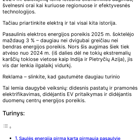
švelnesni orai kai kuriuose regionuose ir efektyvesnės
technologijos.
Tačiau priartinkite elektrą ir tai visai kita istorija.
Pasaulinis elektros energijos poreikis 2025 m. šoktelėjo
maždaug 3 % – daugiau nei dvigubai greičiau nei
bendras energijos poreikis. Nors šis augimas šiek tiek
atvėso nuo 2024 m. (iš dalies dėl ne tokių ekstremalių
karščių tokiose vietose kaip Indija ir Pietryčių Azija), jis
vis dar lenkia ilgalaikį vidurkį.
Reklama – slinkite, kad gautumėte daugiau turinio
Tai lemia daugybė veiksnių: didesnis pastatų ir pramonės
elektrifikavimas, didėjantis EV pritaikymas ir didėjantis
duomenų centrų energijos poreikis.
Turinys:
Saulės energija pirmą kartą pirmauja pasaulyje