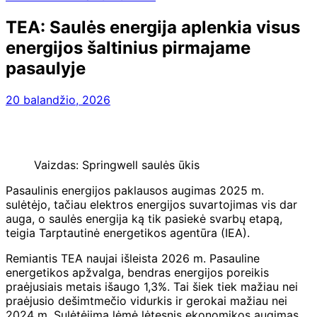
TEA: Saulės energija aplenkia visus
energijos šaltinius pirmajame
pasaulyje
20 balandžio, 2026
Vaizdas: Springwell saulės ūkis
Pasaulinis energijos paklausos augimas 2025 m.
sulėtėjo, tačiau elektros energijos suvartojimas vis dar
auga, o saulės energija ką tik pasiekė svarbų etapą,
teigia Tarptautinė energetikos agentūra (IEA).
Remiantis TEA naujai išleista 2026 m. Pasauline
energetikos apžvalga, bendras energijos poreikis
praėjusiais metais išaugo 1,3%. Tai šiek tiek mažiau nei
praėjusio dešimtmečio vidurkis ir gerokai mažiau nei
2024 m. Sulėtėjimą lėmė lėtesnis ekonomikos augimas,