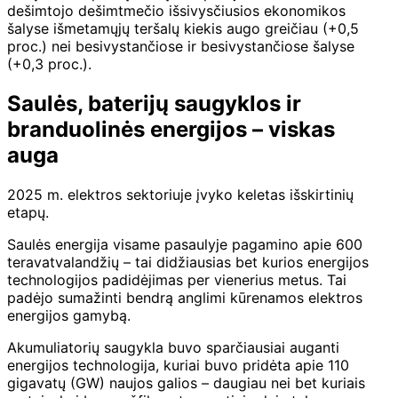
dešimtojo dešimtmečio išsivysčiusios ekonomikos
šalyse išmetamųjų teršalų kiekis augo greičiau (+0,5
proc.) nei besivystančiose ir besivystančiose šalyse
(+0,3 proc.).
Saulės, baterijų saugyklos ir
branduolinės energijos – viskas
auga
2025 m. elektros sektoriuje įvyko keletas išskirtinių
etapų.
Saulės energija visame pasaulyje pagamino apie 600
teravatvalandžių – tai didžiausias bet kurios energijos
technologijos padidėjimas per vienerius metus. Tai
padėjo sumažinti bendrą anglimi kūrenamos elektros
energijos gamybą.
Akumuliatorių saugykla buvo sparčiausiai auganti
energijos technologija, kuriai buvo pridėta apie 110
gigavatų (GW) naujos galios – daugiau nei bet kuriais