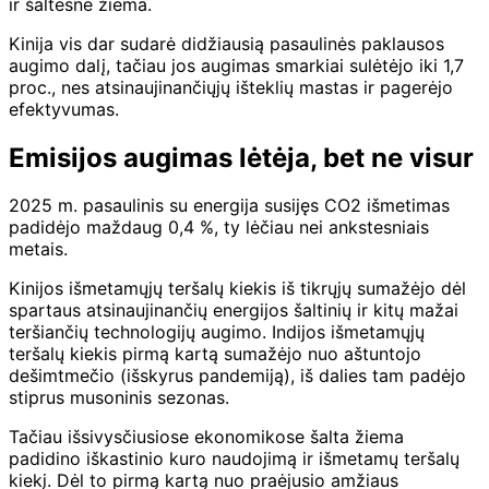
ir šaltesnė žiema.
Kinija vis dar sudarė didžiausią pasaulinės paklausos
augimo dalį, tačiau jos augimas smarkiai sulėtėjo iki 1,7
proc., nes atsinaujinančiųjų išteklių mastas ir pagerėjo
efektyvumas.
Emisijos augimas lėtėja, bet ne visur
2025 m. pasaulinis su energija susijęs CO2 išmetimas
padidėjo maždaug 0,4 %, ty lėčiau nei ankstesniais
metais.
Kinijos išmetamųjų teršalų kiekis iš tikrųjų sumažėjo dėl
spartaus atsinaujinančių energijos šaltinių ir kitų mažai
teršiančių technologijų augimo. Indijos išmetamųjų
teršalų kiekis pirmą kartą sumažėjo nuo aštuntojo
dešimtmečio (išskyrus pandemiją), iš dalies tam padėjo
stiprus musoninis sezonas.
Tačiau išsivysčiusiose ekonomikose šalta žiema
padidino iškastinio kuro naudojimą ir išmetamų teršalų
kiekį. Dėl to pirmą kartą nuo praėjusio amžiaus