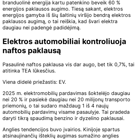
branduolinė energija kartu patenkino beveik 60 %
energijos paklausos augimo. Tiesą sakant, elektros
energijos gamyba iš šių šaltinių viršijo bendrą elektros
paklausos augimą, o tai reiškia, kad švari elektra
daugiau nei padengė padidėjimą.
Elektros automobiliai kontroliuoja
naftos paklausą
Pasaulinė naftos paklausa vis dar augo, bet tik 0,7%, tai
atitinka TEA lūkesčius.
Viena didelė priežastis: EV.
2025 m. elektromobilių pardavimas šoktelėjo daugiau
nei 20 % ir pasiekė daugiau nei 20 milijonų transporto
priemonių, o tai sudaro maždaug 1 iš 4 naujų
automobilių pardavimų visame pasaulyje. Tai pradeda
daryti tikrą spaudimą benzino ir dyzelino paklausai.
Anglies tendencijos buvo įvairios. Kinijoje spartus
atsinaujinančių išteklių augimas sumažino anglies