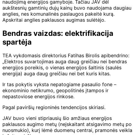
naudojimą energijos gamyboje. Tačiau JAV dėl
aukštesnių gamtinių dujų kainų buvo naudojama daugiau
anglies, nes komunalinės paslaugos pakeitė kurą.
Apskritai anglies paklausos augimas sulėtėjo.
Bendras vaizdas: elektrifikacija
spartėja
TEA vykdomasis direktorius Fatihas Birolis apibendrino:
„Elektros suvartojimas auga daug greičiau nei bendras
energijos poreikis, o vienas energijos šaltinis (saulės
energija) auga daug greičiau nei bet kuris kitas.
Ir tas pokytis vyksta nepatogiame pasaulio fone –
ekonominio netikrumo, geopolitinės įtampos ir
nepastoviose energijos rinkose.
Pagal paviršių regioninės tendencijos skiriasi.
JAV buvo vieni stipriausių šio amžiaus energijos
paklausos augimo metų (neįskaitant atsigavimo metų po
nuosmukio), kurį lėmė duomenų centrai, pramonės veikla