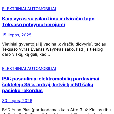
ELEKTRINIAI AUTOMOBILIAI
Kaip vyras su įsilaužimu ir dviračiu tapo
Teksaso potvynio herojumi
15 liepos, 2025
Vietiniai gyventojai jį vadina „dviračių didvyriu“, tačiau
Teksaso vyras Evanas Wayne’as sako, kad jis tiesiog
daro viską, ką gali, kad…
ELEKTRINIAI AUTOMOBILIAI
IEA: pasauliniai elektromobilių pardavimai
šoktelėjo 35 % antrąjį ketvirtį ir 50 šalių
pasiekė rekordus
30 liepos, 2026
BYD Yuan Plus (parduodamas kaip Atto 3 už Kinijos ribų