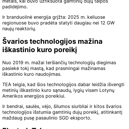
metais, kai buvo užfiksuota gamtinių dujų talpos
padidėjimo.
Ir branduolinė energija grįžta: 2025 m. keliuose
regionuose buvo pradėta statyti daugiau nei 12 GW
naujų reaktorių.
Švarios technologijos mažina
iškastinio kuro poreikį
Nuo 2019 m. mažai teršiančių technologijų diegimas
pasiekė tokį mastą, kad prasmingai mažinamas
iškastinio kuro naudojimas.
TEA teigia, kad šios technologijos dabar leidžia išvengti
metinių iškastinio kuro sąnaudų, lygių visam Lotynų
Amerikos energijos poreikiui.
Ir bendrai, saulės, vėjo, šilumos siurbliai ir kitos švarios
technologijos išstumia gamtinių dujų poreikį, atitinkantį
maždaug pusę pasaulinio SGD eksporto.