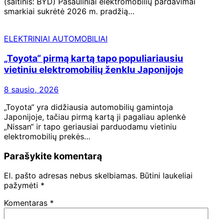
(šaltinis: BYD) Pasauliniai elektromobilių pardavimai
smarkiai sukrėtė 2026 m. pradžią…
ELEKTRINIAI AUTOMOBILIAI
„Toyota“ pirmą kartą tapo populiariausiu
vietiniu elektromobilių ženklu Japonijoje
8 sausio, 2026
„Toyota“ yra didžiausia automobilių gamintoja
Japonijoje, tačiau pirmą kartą ji pagaliau aplenkė
„Nissan“ ir tapo geriausiai parduodamu vietiniu
elektromobilių prekės…
Parašykite komentarą
El. pašto adresas nebus skelbiamas.
Būtini laukeliai
pažymėti
*
Komentaras
*