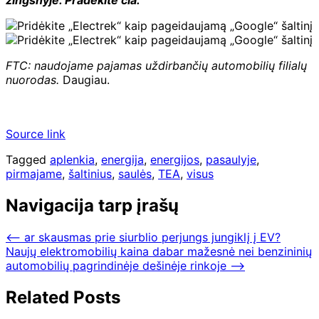
FTC: naudojame pajamas uždirbančių automobilių filialų
nuorodas.
Daugiau.
Source link
Tagged
aplenkia
,
energija
,
energijos
,
pasaulyje
,
pirmajame
,
šaltinius
,
saulės
,
TEA
,
visus
Navigacija tarp įrašų
⟵
ar skausmas prie siurblio perjungs jungiklį į EV?
Naujų elektromobilių kaina dabar mažesnė nei benzininių
automobilių pagrindinėje dešinėje rinkoje
⟶
Related Posts