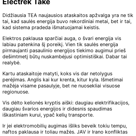
Electrek Take
Didžiausia TEA naujausios ataskaitos apžvalga yra ne tik
tai, kad saulės energija buvo rekordiniai metai, bet ir tai,
kad sistema pradeda išmatuojamai keistis.
Elektros paklausa sparčiai auga, o švari energija vis
labiau patenkina šį poreikį. Vien tik saulės energija
pirmaujanti pasaulinio energijos tiekimo augimui prieš
dešimtmetį būtų nuskambėjusi optimistiškai. Dabar tai
realybė.
Kartu ataskaitoje matyti, koks vis dar netolygus
perėjimas. Anglis kai kur krenta, kitur kyla. Išmetimai
mažėja visame pasaulyje, bet ne nuosekliai visuose
regionuose.
Vis dėlto kelionės kryptis aiški: daugiau elektrifikacijos,
daugiau švarios energijos ir didesnis spaudimas
iškastiniam kurui, ypač kelių transporte.
Ir jei elektromobilių augimas išliks beveik tokiu tempu,
naftos paklausa ir toliau mažės. JAV ir Irano konfliktas