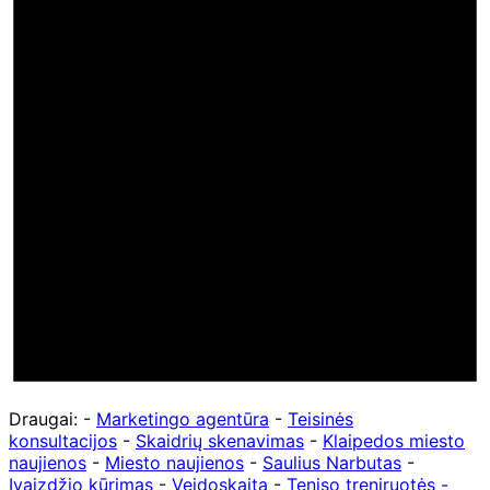
Draugai: -
Marketingo agentūra
-
Teisinės
konsultacijos
-
Skaidrių skenavimas
-
Klaipedos miesto
naujienos
-
Miesto naujienos
-
Saulius Narbutas
-
Įvaizdžio kūrimas
-
Veidoskaita
-
Teniso treniruotės
-