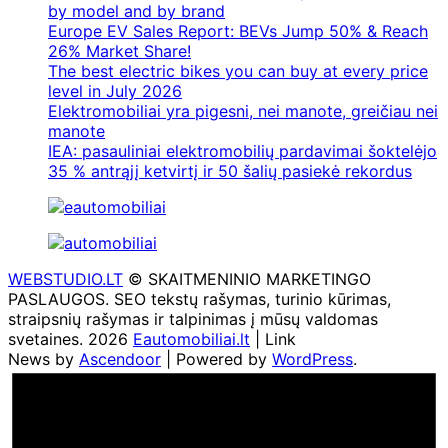
by model and by brand
Europe EV Sales Report: BEVs Jump 50% & Reach
26% Market Share!
The best electric bikes you can buy at every price
level in July 2026
Elektromobiliai yra pigesni, nei manote, greičiau nei
manote
IEA: pasauliniai elektromobilių pardavimai šoktelėjo
35 % antrąjį ketvirtį ir 50 šalių pasiekė rekordus
WEBSTUDIO.LT
© SKAITMENINIO MARKETINGO
PASLAUGOS. SEO tekstų rašymas, turinio kūrimas,
straipsnių rašymas ir talpinimas į mūsų valdomas
svetaines. 2026
Eautomobiliai.lt
| Link
News by
Ascendoor
| Powered by
WordPress
.