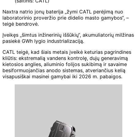
(šaltinis: CATL)
Naxtra natrio jonų baterija „žymi CATL perėjimą nuo
laboratorinio proveržio prie didelio masto gamybos“, –
teigė bendrovė.
Įveikęs „šimtus inžinerinių iššūkių“, akumuliatorių milžinas
pasiekė GWh lygio industrializaciją.
CATL teigė, kad šiais metais įveikė keturias pagrindines
kliūtis: ekstremalią vandens kontrolę, dujų generavimą
kietosios anglies, aliuminio folijos sukibimą ir savaime
besiformuojančias anodo sistemas, atveriančius kelią
visapusiškai masinei gamybai iki 2026 m. pabaigos.