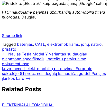
FTC: naudojame pajamas uždirbančių automobilių filialų
nuorodas.
Daugiau.
Source link
Tagged
baterijas
,
CATL
,
elektromobiliams
,
jonų
,
natrio
,
pristato
Navigacija
⟵
Naujas Tesla Model Y variantas su daugiau
diapazono specifikacijų, pateiktų patvirtinimo
tarp
dokumentuose
įrašų
Kovo mėnesį elektromobilių pardavimai Europoje
šoktelėjo 51 proc., nes degalų kainos išaugo dėl Persijos
įlankos karo
⟶
Related Posts
ELEKTRINIAI AUTOMOBILIAI