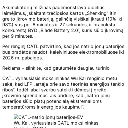
Akumuliatorių milžinas pademonstravo didelius
laimėjimus, įskaitant trečiosios kartos „Shenxing“ itin
greito įkrovimo bateriją, galinčią visiškai įkrauti (10% iki
98%) vos per 6 minutes ir 27 sekundes, ir pranoksta
konkurentą BYD „Blade Battery 2.0“, kuris siūlo įkrovimą
per 9 minutes.
Per renginį CATL patvirtino, kad jos natrio jonų baterijos
bus pradėtos naudoti keleiviniuose elektromobiliuose iki
2026 m. pabaigos.
Reklama – slinkite, kad gautumėte daugiau turinio
CATL vyriausiasis mokslininkas Wu Kai renginio metu
sakė, kad LFP „artėja prie savo teorinės energijos tankio
ribos“, todėl labai svarbu sutelkti dėmesį į greito
įkrovimo sprendimus. Jis pridūrė, kad „natrio jonų
baterijos siūlo platų potencialą ekstremalioms
temperatūroms ir energijos kaupimui“.
Wu Kai, vyriausiasis CATL mokslininkas