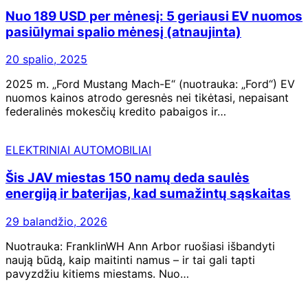
Nuo 189 USD per mėnesį: 5 geriausi EV nuomos
pasiūlymai spalio mėnesį (atnaujinta)
20 spalio, 2025
2025 m. „Ford Mustang Mach-E“ (nuotrauka: „Ford“) EV
nuomos kainos atrodo geresnės nei tikėtasi, nepaisant
federalinės mokesčių kredito pabaigos ir…
ELEKTRINIAI AUTOMOBILIAI
Šis JAV miestas 150 namų deda saulės
energiją ir baterijas, kad sumažintų sąskaitas
29 balandžio, 2026
Nuotrauka: FranklinWH Ann Arbor ruošiasi išbandyti
naują būdą, kaip maitinti namus – ir tai gali tapti
pavyzdžiu kitiems miestams. Nuo…