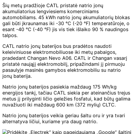
Šių metų pradžioje CATL pristatė natrio jonų
akumuliatorius lengviesiems komerciniams
automobiliams. 45 kWh natrio jonų akumuliatorių blokas
gali būti įkraunamas iki -30 °C (-20 °F) temperatūroje, o
esant -40 °C (-40 °F) jis vis tiek išlaiko 90 % naudingos
talpos.
CATL natrio jonų baterijos bus pradėtos naudoti
keleiviniuose elektromobiliuose iki metų pabaigos,
pradedant Changan Nevo A06. CATL ir Changan vasarį
pristatė naująjį elektromobilį, pripažindami jį pirmuoju
pasaulyje masinės gamybos elektromobiliu su natrio
jonų baterija.
Natrio jonų baterijos pasiekia maždaug 175 Wh/kg
energijos tankį, tačiau CATL siekia per ateinančius trejus
metus jį prilyginti ličio geležies fosfatui, kad būtų galima
nuvažiuoti iki maždaug 600 km (372 mylių) CLTC.
Natrio jonų baterijos veikia geriau šaltu oru ir yra tvari
alternatyva ličiui, kuriame yra daug natrio.