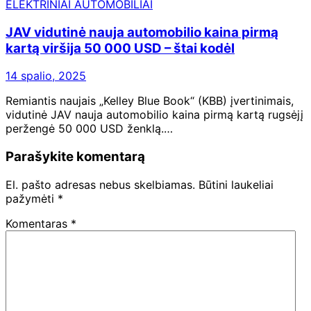
ELEKTRINIAI AUTOMOBILIAI
JAV vidutinė nauja automobilio kaina pirmą
kartą viršija 50 000 USD – štai kodėl
14 spalio, 2025
Remiantis naujais „Kelley Blue Book“ (KBB) įvertinimais,
vidutinė JAV nauja automobilio kaina pirmą kartą rugsėjį
peržengė 50 000 USD ženklą.…
Parašykite komentarą
El. pašto adresas nebus skelbiamas.
Būtini laukeliai
pažymėti
*
Komentaras
*