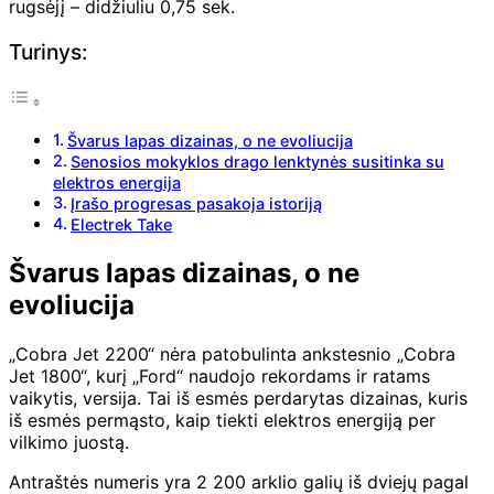
rugsėjį – didžiuliu 0,75 sek.
Turinys:
Švarus lapas dizainas, o ne evoliucija
Senosios mokyklos drago lenktynės susitinka su
elektros energija
Įrašo progresas pasakoja istoriją
Electrek Take
Švarus lapas dizainas, o ne
evoliucija
„Cobra Jet 2200“ nėra patobulinta ankstesnio „Cobra
Jet 1800“, kurį „Ford“ naudojo rekordams ir ratams
vaikytis, versija. Tai iš esmės perdarytas dizainas, kuris
iš esmės permąsto, kaip tiekti elektros energiją per
vilkimo juostą.
Antraštės numeris yra 2 200 arklio galių iš dviejų pagal