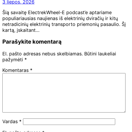
3 liepos, 2026
Šią savaitę ElectrekWheel-E podcast’e aptariame
populiariausias naujienas iš elektrinių dviračių ir kitų
netradicinių elektrinių transporto priemonių pasaulio. Šį
kartą, įskaitant…
Parašykite komentarą
El. pašto adresas nebus skelbiamas.
Būtini laukeliai
pažymėti
*
Komentaras
*
Vardas
*