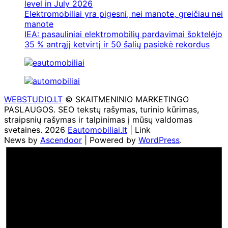
level in July 2026
Elektromobiliai yra pigesni, nei manote, greičiau nei
manote
IEA: pasauliniai elektromobilių pardavimai šoktelėjo
35 % antrąjį ketvirtį ir 50 šalių pasiekė rekordus
WEBSTUDIO.LT
© SKAITMENINIO MARKETINGO
PASLAUGOS. SEO tekstų rašymas, turinio kūrimas,
straipsnių rašymas ir talpinimas į mūsų valdomas
svetaines. 2026
Eautomobiliai.lt
| Link
News by
Ascendoor
| Powered by
WordPress
.