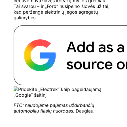
nebuvo nuvažiavęs ketvirtį mylios greičiau.
Tai svarbu – ir „Ford“ nusipelno šlovės už tai,
kad peržengė elektrinių jėgos agregatų
galimybes.
FTC: naudojame pajamas uždirbančių
automobilių filialų nuorodas.
Daugiau.