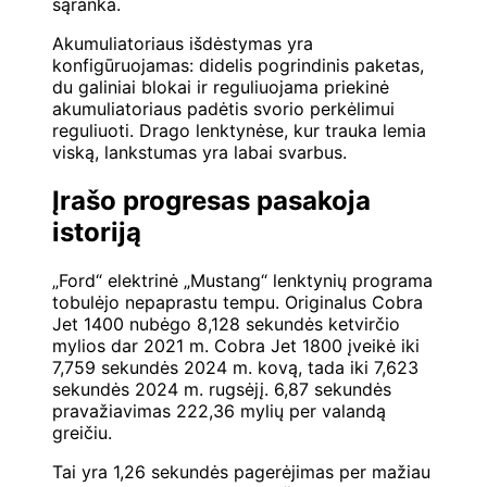
sąranka.
Akumuliatoriaus išdėstymas yra
konfigūruojamas: didelis pogrindinis paketas,
du galiniai blokai ir reguliuojama priekinė
akumuliatoriaus padėtis svorio perkėlimui
reguliuoti. Drago lenktynėse, kur trauka lemia
viską, lankstumas yra labai svarbus.
Įrašo progresas pasakoja
istoriją
„Ford“ elektrinė „Mustang“ lenktynių programa
tobulėjo nepaprastu tempu. Originalus Cobra
Jet 1400 nubėgo 8,128 sekundės ketvirčio
mylios dar 2021 m. Cobra Jet 1800 įveikė iki
7,759 sekundės 2024 m. kovą, tada iki 7,623
sekundės 2024 m. rugsėjį. 6,87 sekundės
pravažiavimas 222,36 mylių per valandą
greičiu.
Tai yra 1,26 sekundės pagerėjimas per mažiau