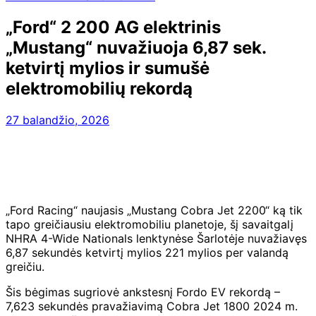
„Ford“ 2 200 AG elektrinis
„Mustang“ nuvažiuoja 6,87 sek.
ketvirtį mylios ir sumušė
elektromobilių rekordą
27 balandžio, 2026
„Ford Racing“ naujasis „Mustang Cobra Jet 2200“ ką tik
tapo greičiausiu elektromobiliu planetoje, šį savaitgalį
NHRA 4-Wide Nationals lenktynėse Šarlotėje nuvažiavęs
6,87 sekundės ketvirtį mylios 221 mylios per valandą
greičiu.
Šis bėgimas sugriovė ankstesnį Fordo EV rekordą –
7,623 sekundės pravažiavimą Cobra Jet 1800 2024 m.