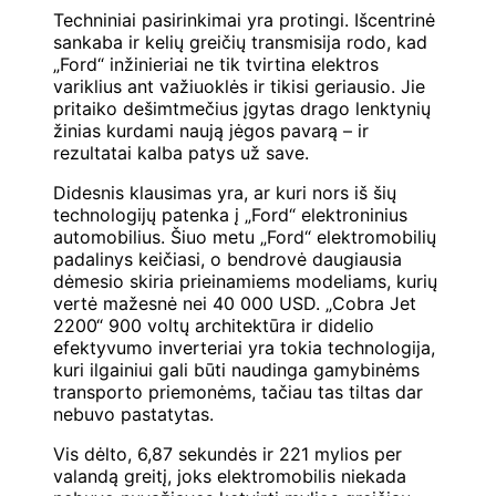
Techniniai pasirinkimai yra protingi. Išcentrinė
sankaba ir kelių greičių transmisija rodo, kad
„Ford“ inžinieriai ne tik tvirtina elektros
variklius ant važiuoklės ir tikisi geriausio. Jie
pritaiko dešimtmečius įgytas drago lenktynių
žinias kurdami naują jėgos pavarą – ir
rezultatai kalba patys už save.
Didesnis klausimas yra, ar kuri nors iš šių
technologijų patenka į „Ford“ elektroninius
automobilius. Šiuo metu „Ford“ elektromobilių
padalinys keičiasi, o bendrovė daugiausia
dėmesio skiria prieinamiems modeliams, kurių
vertė mažesnė nei 40 000 USD. „Cobra Jet
2200“ 900 voltų architektūra ir didelio
efektyvumo inverteriai yra tokia technologija,
kuri ilgainiui gali būti naudinga gamybinėms
transporto priemonėms, tačiau tas tiltas dar
nebuvo pastatytas.
Vis dėlto, 6,87 sekundės ir 221 mylios per
valandą greitį, joks elektromobilis niekada