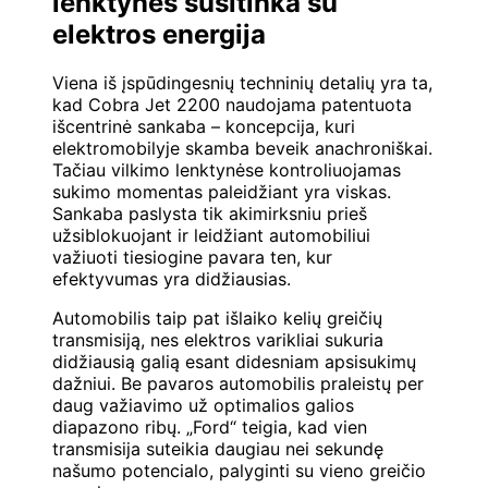
lenktynės susitinka su
elektros energija
Viena iš įspūdingesnių techninių detalių yra ta,
kad Cobra Jet 2200 naudojama patentuota
išcentrinė sankaba – koncepcija, kuri
elektromobilyje skamba beveik anachroniškai.
Tačiau vilkimo lenktynėse kontroliuojamas
sukimo momentas paleidžiant yra viskas.
Sankaba paslysta tik akimirksniu prieš
užsiblokuojant ir leidžiant automobiliui
važiuoti tiesiogine pavara ten, kur
efektyvumas yra didžiausias.
Automobilis taip pat išlaiko kelių greičių
transmisiją, nes elektros varikliai sukuria
didžiausią galią esant didesniam apsisukimų
dažniui. Be pavaros automobilis praleistų per
daug važiavimo už optimalios galios
diapazono ribų. „Ford“ teigia, kad vien
transmisija suteikia daugiau nei sekundę
našumo potencialo, palyginti su vieno greičio