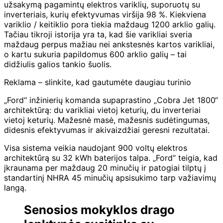
užsakymą pagamintų elektros variklių, suporuotų su
inverteriais, kurių efektyvumas viršija 98 %. Kiekviena
variklio / keitiklio pora tiekia maždaug 1200 arklio galių.
Tačiau tikroji istorija yra ta, kad šie varikliai sveria
maždaug perpus mažiau nei ankstesnės kartos varikliai,
o kartu sukuria papildomus 600 arklio galių – tai
didžiulis galios tankio šuolis.
Reklama – slinkite, kad gautumėte daugiau turinio
„Ford“ inžinierių komanda supaprastino „Cobra Jet 1800“
architektūrą: du varikliai vietoj keturių, du inverteriai
vietoj keturių. Mažesnė masė, mažesnis sudėtingumas,
didesnis efektyvumas ir akivaizdžiai geresni rezultatai.
Visa sistema veikia naudojant 900 voltų elektros
architektūrą su 32 kWh baterijos talpa. „Ford“ teigia, kad
įkraunama per maždaug 20 minučių ir patogiai tilptų į
standartinį NHRA 45 minučių apsisukimo tarp važiavimų
langą.
Senosios mokyklos drago