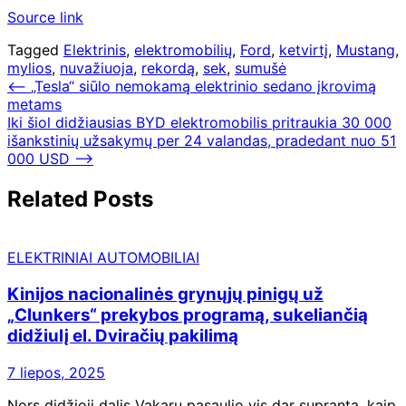
Source link
Tagged
Elektrinis
,
elektromobilių
,
Ford
,
ketvirtį
,
Mustang
,
mylios
,
nuvažiuoja
,
rekordą
,
sek
,
sumušė
Navigacija
⟵
„Tesla“ siūlo nemokamą elektrinio sedano įkrovimą
metams
tarp
Iki šiol didžiausias BYD elektromobilis pritraukia 30 000
įrašų
išankstinių užsakymų per 24 valandas, pradedant nuo 51
000 USD
⟶
Related Posts
ELEKTRINIAI AUTOMOBILIAI
Kinijos nacionalinės grynųjų pinigų už
„Clunkers“ prekybos programą, sukeliančią
didžiulį el. Dviračių pakilimą
7 liepos, 2025
Nors didžioji dalis Vakarų pasaulio vis dar supranta, kaip