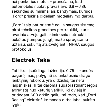
nei penkerius metus – pranešama, kad
automobilis nuolat pravažiavo 6,87–6,86
sekundės su minimaliais bandymais, kuriuos
„Ford“ priskiria dideliam modeliavimo darbui.
„Ford“ taip pat pristatė naują saugos sistemą:
pirotechnikos grandinės pertraukiklį, kuris
avariniu atveju gali akimirksniu nutraukti
aukštos įtampos jungtį mažu sprogstamu
užtaisu, sukurtą atsižvelgiant į NHRA saugos
protokolus.
Electrek Take
Tai tikrai įspūdinga inžinerija. 0,75 sekundės
pagerėjimas, palyginti su ankstesniu drago
lenktynių rekordu, yra didžiulis, tai nėra
laipsniškas. Ir tai daroma supaprastinant jėgos
agregatą nuo keturių variklių iki dviejų ir
pridedant 600 arklio galių, tai rodo, kad „Ford
Racing“ elektrinė komanda dirba labai aukšto
lygio.