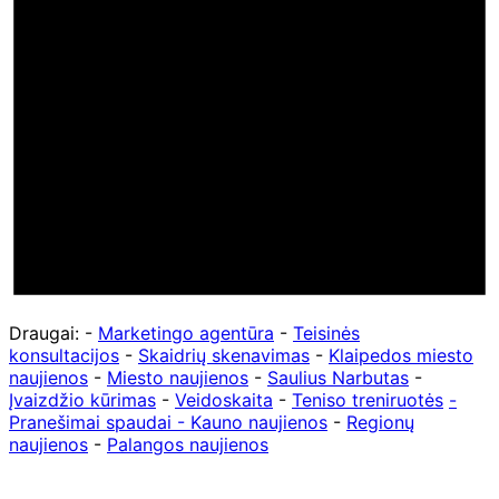
Draugai: -
Marketingo agentūra
-
Teisinės
konsultacijos
-
Skaidrių skenavimas
-
Klaipedos miesto
naujienos
-
Miesto naujienos
-
Saulius Narbutas
-
Įvaizdžio kūrimas
-
Veidoskaita
-
Teniso treniruotės
-
Pranešimai spaudai -
Kauno naujienos
-
Regionų
naujienos
-
Palangos naujienos