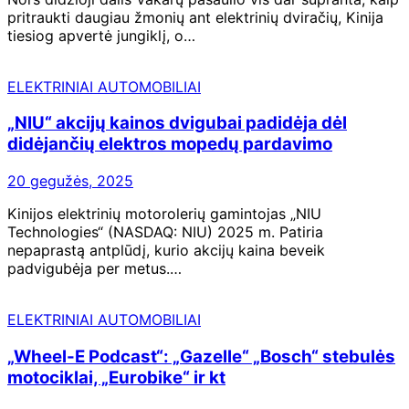
pritraukti daugiau žmonių ant elektrinių dviračių, Kinija
tiesiog apvertė jungiklį, o…
ELEKTRINIAI AUTOMOBILIAI
„NIU“ akcijų kainos dvigubai padidėja dėl
didėjančių elektros mopedų pardavimo
20 gegužės, 2025
Kinijos elektrinių motorolerių gamintojas „NIU
Technologies“ (NASDAQ: NIU) 2025 m. Patiria
nepaprastą antplūdį, kurio akcijų kaina beveik
padvigubėja per metus.…
ELEKTRINIAI AUTOMOBILIAI
„Wheel-E Podcast“: „Gazelle“ „Bosch“ stebulės
motociklai, „Eurobike“ ir kt