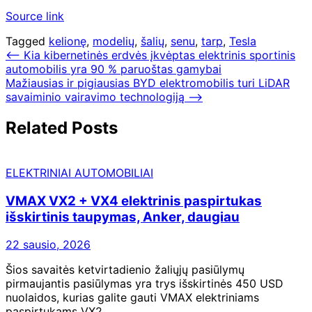
Source link
Tagged
kelionę
,
modelių
,
šalių
,
senu
,
tarp
,
Tesla
Navigacija
⟵
Kia kibernetinės erdvės įkvėptas elektrinis sportinis
automobilis yra 90 % paruoštas gamybai
tarp
Mažiausias ir pigiausias BYD elektromobilis turi LiDAR
įrašų
savaiminio vairavimo technologiją
⟶
Related Posts
ELEKTRINIAI AUTOMOBILIAI
VMAX VX2 + VX4 elektrinis paspirtukas
išskirtinis taupymas, Anker, daugiau
22 sausio, 2026
Šios savaitės ketvirtadienio žaliųjų pasiūlymų
pirmaujantis pasiūlymas yra trys išskirtinės 450 USD
nuolaidos, kurias galite gauti VMAX elektriniams
paspirtukams VX2…