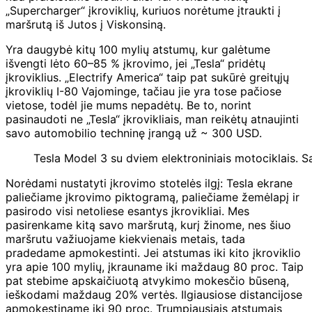
„Supercharger“ įkroviklių, kuriuos norėtume įtraukti į
maršrutą iš Jutos į Viskonsiną.
Yra daugybė kitų 100 mylių atstumų, kur galėtume
išvengti lėto 60–85 % įkrovimo, jei „Tesla“ pridėtų
įkroviklius. „Electrify America“ taip pat sukūrė greitųjų
įkroviklių I-80 Vajominge, tačiau jie yra tose pačiose
vietose, todėl jie mums nepadėtų. Be to, norint
pasinaudoti ne „Tesla“ įkrovikliais, man reikėtų atnaujinti
savo automobilio techninę įrangą už ~ 300 USD.
Tesla Model 3 su dviem elektroniniais motociklais. S
Norėdami nustatyti įkrovimo stotelės ilgį: Tesla ekrane
paliečiame įkrovimo piktogramą, paliečiame žemėlapį ir
pasirodo visi netoliese esantys įkrovikliai. Mes
pasirenkame kitą savo maršrutą, kurį žinome, nes šiuo
maršrutu važiuojame kiekvienais metais, tada
pradedame apmokestinti. Jei atstumas iki kito įkroviklio
yra apie 100 mylių, įkrauname iki maždaug 80 proc. Taip
pat stebime apskaičiuotą atvykimo mokesčio būseną,
ieškodami maždaug 20% ​​vertės. Ilgiausiose distancijose
apmokestiname iki 90 proc. Trumpiausiais atstumais