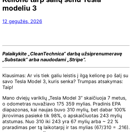
modeliu 3
12 gegužės, 2026
Palaikykite „CleanTechnica“ darbą užsiprenumeravę
„Substack“ arba naudodami „Stripe“.
Klausimas: Ar vis tiek galiu leistis į ilgą kelionę po šalį su
savo Tesla Model 3, kuris senka? Trumpas atsakymas:
Taip!
Mano dviejų variklių „Tesla Model 3“ skaičiuoja 7 metus,
o odometras nuvažiavo 175 359 mylias. Pradinis EPA
diapazonas, kai naujas buvo 310 mylių, bet dabar 100%
įkrovimas pasiekė tik 98%, o apskaičiuotas 243 mylių
atstumas. Nuo 310 iki 243 yra 67 mylių arba ~ 22 %
praradimas per tą laikotarpį ir tas mylias (67/310 = .216).