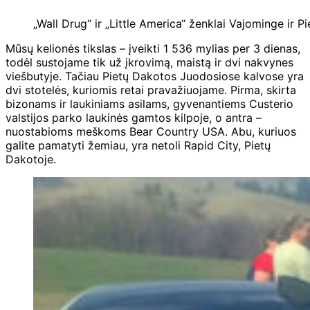
„Wall Drug“ ir „Little America“ ženklai Vajominge ir 
Mūsų kelionės tikslas – įveikti 1 536 mylias per 3 dienas,
todėl sustojame tik už įkrovimą, maistą ir dvi nakvynes
viešbutyje. Tačiau Pietų Dakotos Juodosiose kalvose yra
dvi stotelės, kuriomis retai pravažiuojame. Pirma, skirta
bizonams ir laukiniams asilams, gyvenantiems Custerio
valstijos parko laukinės gamtos kilpoje, o antra –
nuostabioms meškoms Bear Country USA. Abu, kuriuos
galite pamatyti žemiau, yra netoli Rapid City, Pietų
Dakotoje.