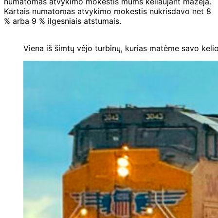
numatomas atvykimo mokestis mums keliaujant mažėja.
Kartais numatomas atvykimo mokestis nukrisdavo net 8
% arba 9 % ilgesniais atstumais.
Viena iš šimtų vėjo turbinų, kurias matėme savo keli