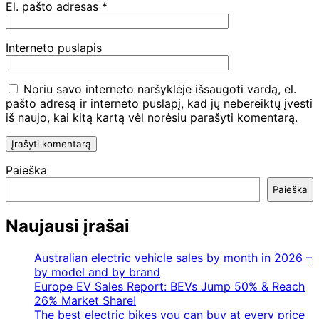
El. pašto adresas
*
Interneto puslapis
Noriu savo interneto naršyklėje išsaugoti vardą, el.
pašto adresą ir interneto puslapį, kad jų nebereiktų įvesti
iš naujo, kai kitą kartą vėl norėsiu parašyti komentarą.
Paieška
Paieška
Naujausi įrašai
Australian electric vehicle sales by month in 2026 –
by model and by brand
Europe EV Sales Report: BEVs Jump 50% & Reach
26% Market Share!
The best electric bikes you can buy at every price