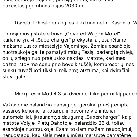
pakeistas į gamtines dujas 2030 m.
Dave’o Johnstono anglies elektrinė netoli Kaspero, V
Pirmoji mūsų stotelė buvo „Covered Wagon Motel“,
kuriame yra 4 „Supercharger“ prekystaliai, esančiame
mažame Lusko miestelyje Vajominge. Žemiau esančioje
nuotraukoje galite pamatyti mūsų Teslą, padengtą dviejų
colių sniego nuo praėjusios nakties. Matote, kad mes
dažnai stovime šonu prie beveik tuščių kompresorių, nes
sunku nuvažiuoti tiksliai reikiamą atstumą, kai dviračiai
stovi gale.
Mūsų Tesla Model 3 su dviem e-bike per naktį paden
Važiavome balandžio pabaigoje, gerokai prieš įtemptą
vasaros kelionių laikotarpį, ir buvome vieninteliai
automobiliai, įkraunantys daugumą „Supercharger“, kaip
matote Volyje, Pietų Dakotoje, balandžio 26 d. toliau
esančioje nuotraukoje. Esant tokiam mažam naudojimui,
nenuostabu, kad šiais metais mūsų maršrute pamatėme