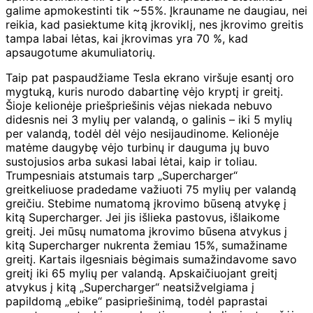
galime apmokestinti tik ~55%. Įkrauname ne daugiau, nei
reikia, kad pasiektume kitą įkroviklį, nes įkrovimo greitis
tampa labai lėtas, kai įkrovimas yra 70 %, kad
apsaugotume akumuliatorių.
Taip pat paspaudžiame Tesla ekrano viršuje esantį oro
mygtuką, kuris nurodo dabartinę vėjo kryptį ir greitį.
Šioje kelionėje priešpriešinis vėjas niekada nebuvo
didesnis nei 3 mylių per valandą, o galinis – iki 5 mylių
per valandą, todėl dėl vėjo nesijaudinome. Kelionėje
matėme daugybę vėjo turbinų ir dauguma jų buvo
sustojusios arba sukasi labai lėtai, kaip ir toliau.
Trumpesniais atstumais tarp „Supercharger“
greitkeliuose pradedame važiuoti 75 mylių per valandą
greičiu. Stebime numatomą įkrovimo būseną atvykę į
kitą Supercharger. Jei jis išlieka pastovus, išlaikome
greitį. Jei mūsų numatoma įkrovimo būsena atvykus į
kitą Supercharger nukrenta žemiau 15%, sumažiname
greitį. Kartais ilgesniais bėgimais sumažindavome savo
greitį iki 65 mylių per valandą. Apskaičiuojant greitį
atvykus į kitą „Supercharger“ neatsižvelgiama į
papildomą „ebike“ pasipriešinimą, todėl paprastai