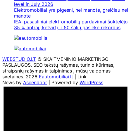
level in July 2026
Elektromobiliai yra pigesni, nei manote, greičiau nei
manote
IEA: pasauliniai elektromobilių pardavimai šoktelėjo
35 % antrąjį ketvirtį ir 50 šalių pasiekė rekordus
WEBSTUDIO.LT
© SKAITMENINIO MARKETINGO
PASLAUGOS. SEO tekstų rašymas, turinio kūrimas,
straipsnių rašymas ir talpinimas į mūsų valdomas
svetaines. 2026
Eautomobiliai.lt
| Link
News by
Ascendoor
| Powered by
WordPress
.