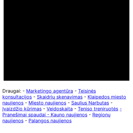
Draugai: -
Marketingo agentūra
-
Teisinės
konsultacijos
-
Skaidrių skenavimas
-
Klaipedos miesto
naujienos
-
Miesto naujienos
-
Saulius Narbutas
-
Įvaizdžio kūrimas
-
Veidoskaita
-
Teniso treniruotės
-
Pranešimai spaudai -
Kauno naujienos
-
Regionų
naujienos
-
Palangos naujienos