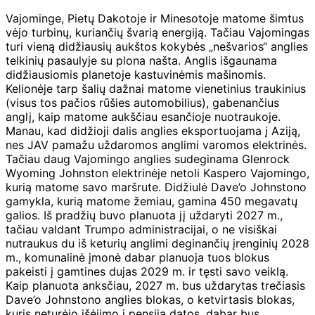
Vajominge, Pietų Dakotoje ir Minesotoje matome šimtus
vėjo turbinų, kuriančių švarią energiją. Tačiau Vajomingas
turi vieną didžiausių aukštos kokybės „nešvarios“ anglies
telkinių pasaulyje su plona našta. Anglis išgaunama
didžiausiomis planetoje kastuvinėmis mašinomis.
Kelionėje tarp šalių dažnai matome vienetinius traukinius
(visus tos pačios rūšies automobilius), gabenančius
anglį, kaip matome aukščiau esančioje nuotraukoje.
Manau, kad didžioji dalis anglies eksportuojama į Aziją,
nes JAV pamažu uždaromos anglimi varomos elektrinės.
Tačiau daug Vajomingo anglies sudeginama Glenrock
Wyoming Johnston elektrinėje netoli Kaspero Vajomingo,
kurią matome savo maršrute. Didžiulė Dave’o Johnstono
gamykla, kurią matome žemiau, gamina 450 megavatų
galios. Iš pradžių buvo planuota jį uždaryti 2027 m.,
tačiau valdant Trumpo administracijai, o ne visiškai
nutraukus du iš keturių anglimi deginančių įrenginių 2028
m., komunalinė įmonė dabar planuoja tuos blokus
pakeisti į gamtines dujas 2029 m. ir tęsti savo veiklą.
Kaip planuota anksčiau, 2027 m. bus uždarytas trečiasis
Dave’o Johnstono anglies blokas, o ketvirtasis blokas,
kuris neturėjo išėjimo į pensiją datos, dabar bus