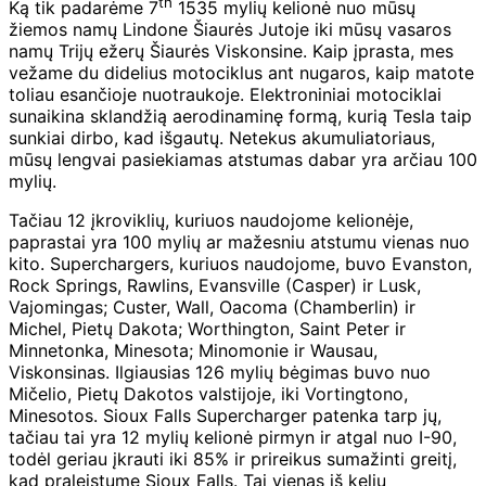
th
Ką tik padarėme 7
1535 mylių kelionė nuo mūsų
žiemos namų Lindone Šiaurės Jutoje iki mūsų vasaros
namų Trijų ežerų Šiaurės Viskonsine. Kaip įprasta, mes
vežame du didelius motociklus ant nugaros, kaip matote
toliau esančioje nuotraukoje. Elektroniniai motociklai
sunaikina sklandžią aerodinaminę formą, kurią Tesla taip
sunkiai dirbo, kad išgautų. Netekus akumuliatoriaus,
mūsų lengvai pasiekiamas atstumas dabar yra arčiau 100
mylių.
Tačiau 12 įkroviklių, kuriuos naudojome kelionėje,
paprastai yra 100 mylių ar mažesniu atstumu vienas nuo
kito. Superchargers, kuriuos naudojome, buvo Evanston,
Rock Springs, Rawlins, Evansville (Casper) ir Lusk,
Vajomingas; Custer, Wall, Oacoma (Chamberlin) ir
Michel, Pietų Dakota; Worthington, Saint Peter ir
Minnetonka, Minesota; Minomonie ir Wausau,
Viskonsinas. Ilgiausias 126 mylių bėgimas buvo nuo
Mičelio, Pietų Dakotos valstijoje, iki Vortingtono,
Minesotos. Sioux Falls Supercharger patenka tarp jų,
tačiau tai yra 12 mylių kelionė pirmyn ir atgal nuo I-90,
todėl geriau įkrauti iki 85% ir prireikus sumažinti greitį,
kad praleistume Sioux Falls. Tai vienas iš kelių