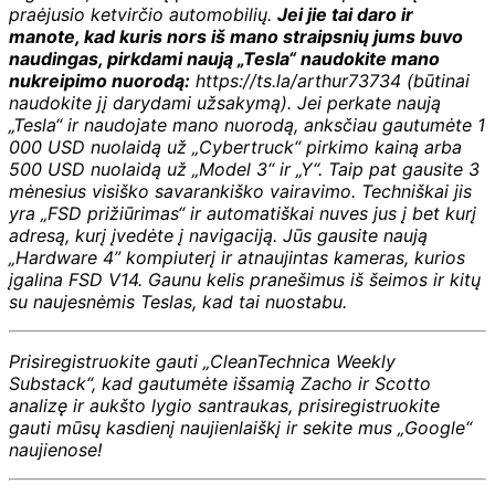
praėjusio ketvirčio automobilių.
Jei jie tai daro ir
manote, kad kuris nors iš mano straipsnių jums buvo
naudingas, pirkdami naują „Tesla“ naudokite mano
nukreipimo nuorodą:
https://ts.la/arthur73734 (būtinai
naudokite jį darydami užsakymą). Jei perkate naują
„Tesla“ ir naudojate mano nuorodą, anksčiau gautumėte 1
000 USD nuolaidą už „Cybertruck“ pirkimo kainą arba
500 USD nuolaidą už „Model 3“ ir „Y“. Taip pat gausite 3
mėnesius visiško savarankiško vairavimo. Techniškai jis
yra „FSD prižiūrimas“ ir automatiškai nuves jus į bet kurį
adresą, kurį įvedėte į navigaciją. Jūs gausite naują
„Hardware 4” kompiuterį ir atnaujintas kameras, kurios
įgalina FSD V14. Gaunu kelis pranešimus iš šeimos ir kitų
su naujesnėmis Teslas, kad tai nuostabu.
Prisiregistruokite gauti „CleanTechnica Weekly
Substack“, kad gautumėte išsamią Zacho ir Scotto
analizę ir aukšto lygio santraukas, prisiregistruokite
gauti mūsų kasdienį naujienlaiškį ir sekite mus „Google“
naujienose!