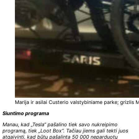
Marija ir asilai Custerio valstybiniame parke; grizlis
Siuntimo programa
Manau, kad „Tesla“ pašalino tiek savo nukreipimo
programą, tiek „Loot Box“. Tačiau jiems gali tekti juos
atgaivinti, kad būtų pašalinta 50 000 neparduotų