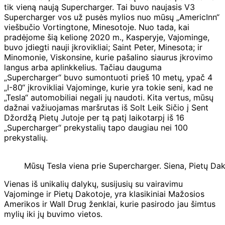
tik vieną naują Supercharger. Tai buvo naujasis V3
Supercharger vos už pusės mylios nuo mūsų „AmericInn“
viešbučio Vortingtone, Minesotoje. Nuo tada, kai
pradėjome šią kelionę 2020 m., Kasperyje, Vajominge,
buvo įdiegti nauji įkrovikliai; Saint Peter, Minesota; ir
Minomonie, Viskonsine, kurie pašalino siaurus įkrovimo
langus arba aplinkkelius. Tačiau dauguma
„Supercharger“ buvo sumontuoti prieš 10 metų, ypač 4
„I-80“ įkrovikliai Vajominge, kurie yra tokie seni, kad ne
„Tesla“ automobiliai negali jų naudoti. Kita vertus, mūsų
dažnai važiuojamas maršrutas iš Solt Leik Sičio į Sent
Džordžą Pietų Jutoje per tą patį laikotarpį iš 16
„Supercharger“ prekystalių tapo daugiau nei 100
prekystalių.
Mūsų Tesla viena prie Supercharger. Siena, Pietų Dak
Vienas iš unikalių dalykų, susijusių su vairavimu
Vajominge ir Pietų Dakotoje, yra klasikiniai Mažosios
Amerikos ir Wall Drug ženklai, kurie pasirodo jau šimtus
mylių iki jų buvimo vietos.