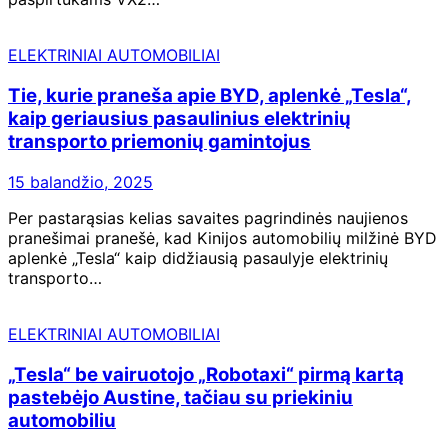
ELEKTRINIAI AUTOMOBILIAI
Tie, kurie praneša apie BYD, aplenkė „Tesla“,
kaip geriausius pasaulinius elektrinių
transporto priemonių gamintojus
15 balandžio, 2025
Per pastarąsias kelias savaites pagrindinės naujienos
pranešimai pranešė, kad Kinijos automobilių milžinė BYD
aplenkė „Tesla“ kaip didžiausią pasaulyje elektrinių
transporto…
ELEKTRINIAI AUTOMOBILIAI
„Tesla“ be vairuotojo „Robotaxi“ pirmą kartą
pastebėjo Austine, tačiau su priekiniu
automobiliu