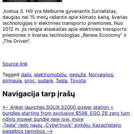
Joshua S. Hill yra Melburne gyvenantis žurnalistas,
daugiau nei 15 metų rašantis apie klimato kaitą, švarias
technologijas ir elektrines transporto priemones. Nuo
2012 m. jis rengia ataskaitas apie elektrines transporto
priemones ir švarias technologijas „Renew Economy“ ir
„The Driven“.
Source link
Tagged
dalis
,
elektromobilių
,
gegužę
,
Norvegijos
,
pirmauja
,
proc
,
sudarė
,
Tesla
,
Toyota
Navigacija tarp įrašų
⟵
Anker launches SOLIX S2000 power station +
bundles starting from exclusive $598, EGO Z6 zero turn
riding mower bundle new low, more
„Tesla“ rado naujų „Cybertruck“ pirkėjų: Kazachstano
pagalbos tarnybos
⟶