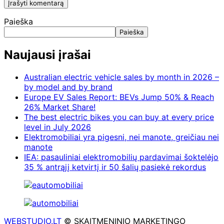
Paieška
Paieška
Naujausi įrašai
Australian electric vehicle sales by month in 2026 –
by model and by brand
Europe EV Sales Report: BEVs Jump 50% & Reach
26% Market Share!
The best electric bikes you can buy at every price
level in July 2026
Elektromobiliai yra pigesni, nei manote, greičiau nei
manote
IEA: pasauliniai elektromobilių pardavimai šoktelėjo
35 % antrąjį ketvirtį ir 50 šalių pasiekė rekordus
WEBSTUDIO.LT
© SKAITMENINIO MARKETINGO