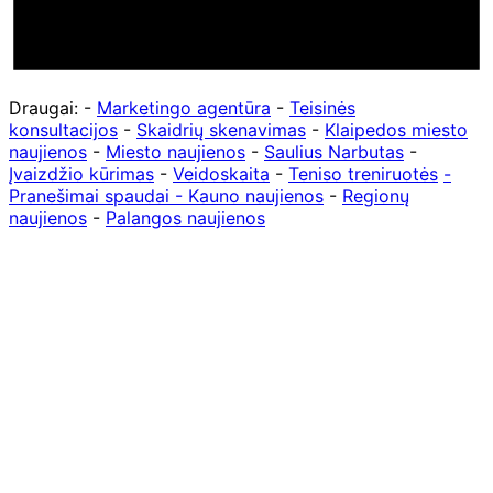
Draugai: -
Marketingo agentūra
-
Teisinės
konsultacijos
-
Skaidrių skenavimas
-
Klaipedos miesto
naujienos
-
Miesto naujienos
-
Saulius Narbutas
-
Įvaizdžio kūrimas
-
Veidoskaita
-
Teniso treniruotės
-
Pranešimai spaudai -
Kauno naujienos
-
Regionų
naujienos
-
Palangos naujienos