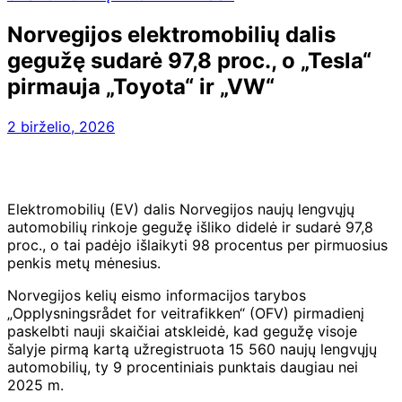
Norvegijos elektromobilių dalis
gegužę sudarė 97,8 proc., o „Tesla“
pirmauja „Toyota“ ir „VW“
2 birželio, 2026
Elektromobilių (EV) dalis Norvegijos naujų lengvųjų
automobilių rinkoje gegužę išliko didelė ir sudarė 97,8
proc., o tai padėjo išlaikyti 98 procentus per pirmuosius
penkis metų mėnesius.
Norvegijos kelių eismo informacijos tarybos
„Opplysningsrådet for veitrafikken“ (OFV) pirmadienį
paskelbti nauji skaičiai atskleidė, kad gegužę visoje
šalyje pirmą kartą užregistruota 15 560 naujų lengvųjų
automobilių, ty 9 procentiniais punktais daugiau nei
2025 m.