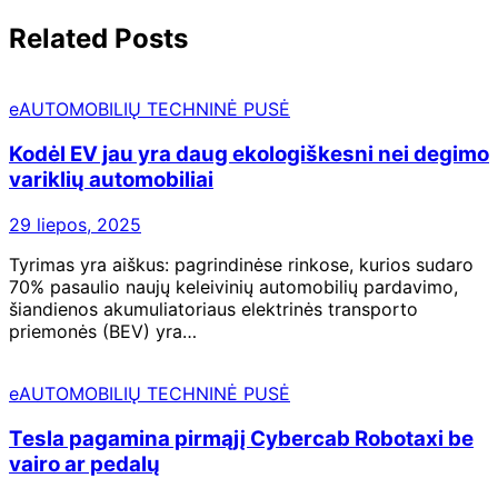
Related Posts
eAUTOMOBILIŲ TECHNINĖ PUSĖ
Kodėl EV jau yra daug ekologiškesni nei degimo
variklių automobiliai
29 liepos, 2025
Tyrimas yra aiškus: pagrindinėse rinkose, kurios sudaro
70% pasaulio naujų keleivinių automobilių pardavimo,
šiandienos akumuliatoriaus elektrinės transporto
priemonės (BEV) yra…
eAUTOMOBILIŲ TECHNINĖ PUSĖ
Tesla pagamina pirmąjį Cybercab Robotaxi be
vairo ar pedalų