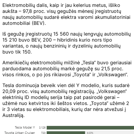
Elektromobilių dalis, kaip ir jau kelerius metus, išliko
aukšta – 97,8 proc. visų gegužės mėnesį įregistruotų
naujų automobilių sudarė elektra varomi akumuliatoriniai
automobiliai (BEV).
Iš gegužę įregistruotų 15 560 naujų lengvųjų automobilių
15 210 buvo BEV, 200 – hibridinis kurio nors tipo
variantas, o naujų benzininių ir dyzelinių automobilių
buvo tik 150.
Amerikiečių elektromobilių milžinė „Tesla“ buvo geriausiai
parduodama automobilių markė gegužę su 21,5 proc.
visos rinkos, o po jos rikiavosi „Toyota“ ir „Volkswagen“.
Tesla dominuoja beveik vien dėl Y modelio, kuris sudarė
20,09 proc. visų automobilių registracijų. „Volkswagen“
elektrinių ID modelių serija taip pat pasirodė gerai –
užėmė nuo ketvirtos iki šeštos vietos. „Toyota“ užėmė 2
ir 3 vietas su elektromobiliais, kurių dar nėra atvežusi į
Australiją.