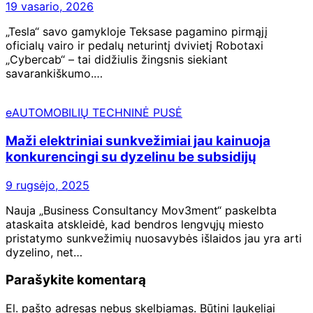
19 vasario, 2026
„Tesla“ savo gamykloje Teksase pagamino pirmąjį
oficialų vairo ir pedalų neturintį dvivietį Robotaxi
„Cybercab“ – tai didžiulis žingsnis siekiant
savarankiškumo.…
eAUTOMOBILIŲ TECHNINĖ PUSĖ
Maži elektriniai sunkvežimiai jau kainuoja
konkurencingi su dyzelinu be subsidijų
9 rugsėjo, 2025
Nauja „Business Consultancy Mov3ment“ paskelbta
ataskaita atskleidė, kad bendros lengvųjų miesto
pristatymo sunkvežimių nuosavybės išlaidos jau yra arti
dyzelino, net…
Parašykite komentarą
El. pašto adresas nebus skelbiamas.
Būtini laukeliai