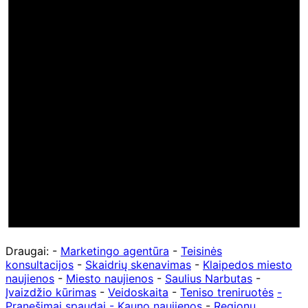
Draugai: -
Marketingo agentūra
-
Teisinės
konsultacijos
-
Skaidrių skenavimas
-
Klaipedos miesto
naujienos
-
Miesto naujienos
-
Saulius Narbutas
-
Įvaizdžio kūrimas
-
Veidoskaita
-
Teniso treniruotės
-
Pranešimai spaudai -
Kauno naujienos
-
Regionų