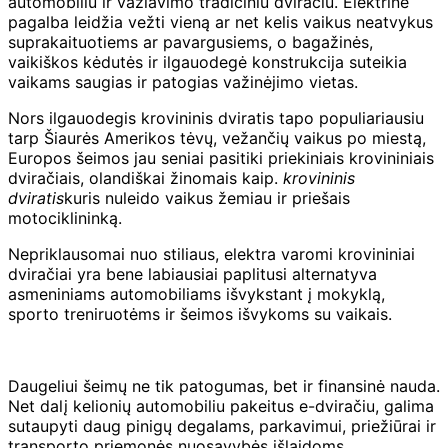
automobiliu ir važiavimo tradiciniu dviračiu. Elektrinė
pagalba leidžia vežti vieną ar net kelis vaikus neatvykus
suprakaituotiems ar pavargusiems, o bagažinės,
vaikiškos kėdutės ir ilgauodegė konstrukcija suteikia
vaikams saugias ir patogias važinėjimo vietas.
Nors ilgauodegis krovininis dviratis tapo populiariausiu
tarp Šiaurės Amerikos tėvų, vežančių vaikus po miestą,
Europos šeimos jau seniai pasitiki priekiniais krovininiais
dviračiais, olandiškai žinomais kaip.
krovininis
dviratis
kuris nuleido vaikus žemiau ir priešais
motociklininką.
Nepriklausomai nuo stiliaus, elektra varomi krovininiai
dviračiai yra bene labiausiai paplitusi alternatyva
asmeniniams automobiliams išvykstant į mokyklą,
sporto treniruotėms ir šeimos išvykoms su vaikais.
Daugeliui šeimų ne tik patogumas, bet ir finansinė nauda.
Net dalį kelionių automobiliu pakeitus e-dviračiu, galima
sutaupyti daug pinigų degalams, parkavimui, priežiūrai ir
transporto priemonės nuosavybės išlaidoms.