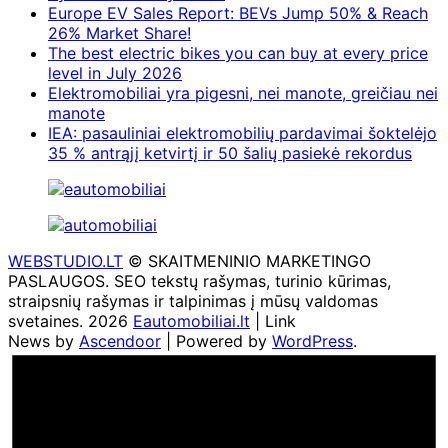
Europe EV Sales Report: BEVs Jump 50% & Reach
26% Market Share!
The best electric bikes you can buy at every price
level in July 2026
Elektromobiliai yra pigesni, nei manote, greičiau nei
manote
IEA: pasauliniai elektromobilių pardavimai šoktelėjo
35 % antrąjį ketvirtį ir 50 šalių pasiekė rekordus
WEBSTUDIO.LT
© SKAITMENINIO MARKETINGO
PASLAUGOS. SEO tekstų rašymas, turinio kūrimas,
straipsnių rašymas ir talpinimas į mūsų valdomas
svetaines. 2026
Eautomobiliai.lt
| Link
News by
Ascendoor
| Powered by
WordPress
.