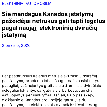
ELEKTRINIAI AUTOMOBILIAI
Šie mandagūs Kanados įstatymų
pažeidėjai netrukus gali tapti legalūs
pagal naująjį elektroninių dviračių
įstatymą
2 birželio, 2026
Per pastaruosius kelerius metus elektroninių dviračių
pasišaipymų problema labai išaugo, dažniausiai tai yra
paaugliai, važinėjantys greitais elektroniniais dviračiais
nelegaliai lekiantys šaligatviais arba beatodairiškai
važiuojantys per sankryžas. Tačiau, kaip paaiškėjo,
didžiausioje Kanados provincijoje gausu įvairių
pasišaipymų su elektroniniais dviračiais: tėvai tiesiog