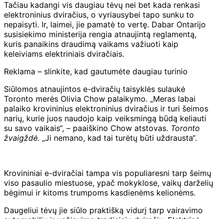
Tačiau kadangi vis daugiau tėvų nei bet kada renkasi
elektroninius dviračius, o vyriausybei tapo sunku to
nepaisyti. Ir, laimei, jie pamatė to vertę. Dabar Ontarijo
susisiekimo ministerija rengia atnaujintą reglamentą,
kuris panaikins draudimą vaikams važiuoti kaip
keleiviams elektriniais dviračiais.
Reklama – slinkite, kad gautumėte daugiau turinio
Siūlomos atnaujintos e-dviračių taisyklės sulaukė
Toronto merės Olivia Chow palaikymo. „Meras labai
palaiko krovininius elektroninius dviračius ir turi šeimos
narių, kurie juos naudojo kaip veiksmingą būdą keliauti
su savo vaikais“, – paaiškino Chow atstovas.
Toronto
žvaigždė.
„Ji nemano, kad tai turėtų būti uždrausta“.
Krovininiai e-dviračiai tampa vis populiaresni tarp šeimų
viso pasaulio miestuose, ypač mokyklose, vaikų darželių
bėgimui ir kitoms trumpoms kasdienėms kelionėms.
Daugeliui tėvų jie siūlo praktišką vidurį tarp vairavimo