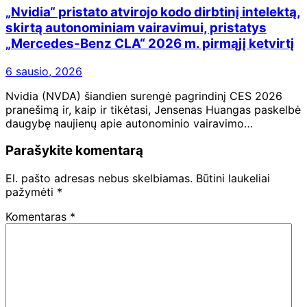
„Nvidia“ pristato atvirojo kodo dirbtinį intelektą,
skirtą autonominiam vairavimui, pristatys
„Mercedes-Benz CLA“ 2026 m. pirmąjį ketvirtį
6 sausio, 2026
Nvidia (NVDA) šiandien surengė pagrindinį CES 2026
pranešimą ir, kaip ir tikėtasi, Jensenas Huangas paskelbė
daugybę naujienų apie autonominio vairavimo…
Parašykite komentarą
El. pašto adresas nebus skelbiamas.
Būtini laukeliai
pažymėti
*
Komentaras
*