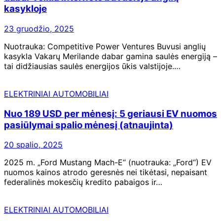
kasykloje
23 gruodžio, 2025
Nuotrauka: Competitive Power Ventures Buvusi anglių
kasykla Vakarų Merilande dabar gamina saulės energiją –
tai didžiausias saulės energijos ūkis valstijoje.…
ELEKTRINIAI AUTOMOBILIAI
Nuo 189 USD per mėnesį: 5 geriausi EV nuomos
pasiūlymai spalio mėnesį (atnaujinta)
20 spalio, 2025
2025 m. „Ford Mustang Mach-E“ (nuotrauka: „Ford“) EV
nuomos kainos atrodo geresnės nei tikėtasi, nepaisant
federalinės mokesčių kredito pabaigos ir…
ELEKTRINIAI AUTOMOBILIAI