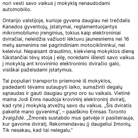
nori vesti savo vaikus į mokyklą nenaudodami
automobilio.
Ontarijo valstijoje, kurioje gyvena daugiau nei trečdalis
Kanados gyventojų, įstatymai, reglamentuojantys
mikromobilumo įrenginius, tokius kaip elektroniniai
dviračiai, neleidžia važiuoti lėktuvu jaunesniems nei 16
metų asmenims nei pagrindiniam motociklininkui, nei
keleiviui. Nepaisant draudimo, kiekvieną mokyklos dieną
tūkstančiai tėvų stoja į eilę, norėdami išleisti savo vaikus
į mokyklą ant krovininio elektroninio dviračio galo,
visiškai pažeisdami įstatymus.
Tai populiari transporto priemonė iš mokyklos,
padedanti tėvams sutaupyti laiko, sumažinti degalų
sąnaudas ir gauti daugiau gryno oro su vaikais. Vietinė
mama Jodi Enns naudoja krovininį elektroninį dviratį,
kad ryte į mokyklą atvežtų savo du vaikus. „Šis dviratis
pakeitė mano gyvenimą“, – paaiškino Ennsas
Toronto
žvaigždė
. „Žmonės sustabdo mus gatvėje ir pasiteirauja,
kur gavome dviratį. Rekomendavau jį daugeliui žmonių.
Tik nesakau, kad tai nelegalu.”