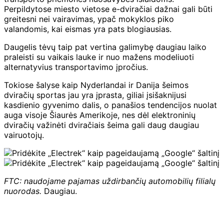
Perpildytose miesto vietose e-dviračiai dažnai gali būti
greitesni nei vairavimas, ypač mokyklos piko
valandomis, kai eismas yra pats blogiausias.
Daugelis tėvų taip pat vertina galimybę daugiau laiko
praleisti su vaikais lauke ir nuo mažens modeliuoti
alternatyvius transportavimo įpročius.
Tokiose šalyse kaip Nyderlandai ir Danija šeimos
dviračių sportas jau yra įprasta, giliai įsišaknijusi
kasdienio gyvenimo dalis, o panašios tendencijos nuolat
auga visoje Šiaurės Amerikoje, nes dėl elektroninių
dviračių važinėti dviračiais šeima gali daug daugiau
vairuotojų.
FTC: naudojame pajamas uždirbančių automobilių filialų
nuorodas.
Daugiau.