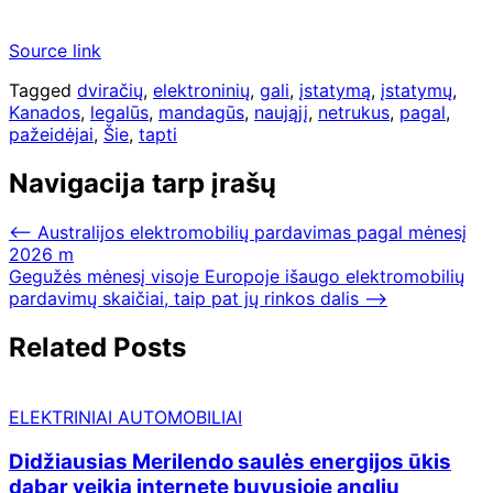
Source link
Tagged
dviračių
,
elektroninių
,
gali
,
įstatymą
,
įstatymų
,
Kanados
,
legalūs
,
mandagūs
,
naująjį
,
netrukus
,
pagal
,
pažeidėjai
,
Šie
,
tapti
Navigacija tarp įrašų
⟵
Australijos elektromobilių pardavimas pagal mėnesį
2026 m
Gegužės mėnesį visoje Europoje išaugo elektromobilių
pardavimų skaičiai, taip pat jų rinkos dalis
⟶
Related Posts
ELEKTRINIAI AUTOMOBILIAI
Didžiausias Merilendo saulės energijos ūkis
dabar veikia internete buvusioje anglių