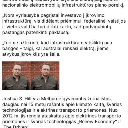
nacionalinio elektromobilių infrastruktūros plano poreikį.
„Nors vyriausybė pagrįstai investavo į įkrovimo
infrastruktūrą, vis didėjant priėmimui, federalinė, valstijos
ir vietos valdžia turi dirbti kartu, kad padvigubintų
pastangas patenkinti paklausą.
„Turime užtikrinti, kad infrastruktūra neatsiliktų nuo
bangos – taigi, kai australai renkasi elektrą, jiems
atvykus įkroviklis yra šalia.
Joshua S. Hill yra Melburne gyvenantis žurnalistas,
daugiau nei 15 metų rašantis apie klimato kaitą, švarias
technologijas ir elektrines transporto priemones. Nuo
2012 m. jis rengia ataskaitas apie elektrines transporto
priemones ir švarias technologijas „Renew Economy“ ir
„The Driven“.