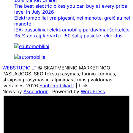
26% Market Share!
The best electric bikes you can buy at every price
level in July 2026
Elektromobiliai yra pigesni, nei manote, greičiau nei
manote
IEA: pasauliniai elektromobilių pardavimai šoktelėjo
35 % antrąjį ketvirtį ir 50 šalių pasiekė rekordus
WEBSTUDIO.LT
© SKAITMENINIO MARKETINGO
PASLAUGOS. SEO tekstų rašymas, turinio kūrimas,
straipsnių rašymas ir talpinimas į mūsų valdomas
svetaines. 2026
Eautomobiliai.lt
| Link
News by
Ascendoor
| Powered by
WordPress
.