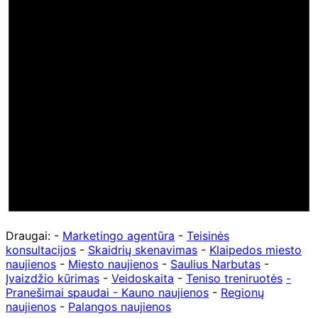
Draugai: -
Marketingo agentūra
-
Teisinės
konsultacijos
-
Skaidrių skenavimas
-
Klaipedos miesto
naujienos
-
Miesto naujienos
-
Saulius Narbutas
-
Įvaizdžio kūrimas
-
Veidoskaita
-
Teniso treniruotės
-
Pranešimai spaudai -
Kauno naujienos
-
Regionų
naujienos
-
Palangos naujienos