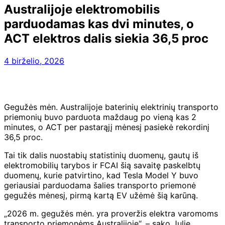
Australijoje elektromobilis
parduodamas kas dvi minutes, o
ACT elektros dalis siekia 36,5 proc
4 birželio, 2026
Gegužės mėn. Australijoje baterinių elektrinių transporto
priemonių buvo parduota maždaug po vieną kas 2
minutes, o ACT per pastarąjį mėnesį pasiekė rekordinį
36,5 proc.
Tai tik dalis nuostabių statistinių duomenų, gautų iš
elektromobilių tarybos ir FCAI šią savaitę paskelbtų
duomenų, kurie patvirtino, kad Tesla Model Y buvo
geriausiai parduodama šalies transporto priemonė
gegužės mėnesį, pirmą kartą EV užėmė šią karūną.
„2026 m. gegužės mėn. yra proveržis elektra varomoms
transporto priemonėms Australijoje“, – sako Julie