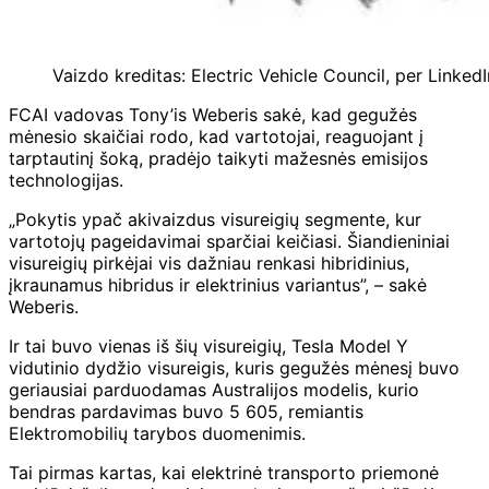
Vaizdo kreditas: Electric Vehicle Council, per LinkedI
FCAI vadovas Tony’is Weberis sakė, kad gegužės
mėnesio skaičiai rodo, kad vartotojai, reaguojant į
tarptautinį šoką, pradėjo taikyti mažesnės emisijos
technologijas.
„Pokytis ypač akivaizdus visureigių segmente, kur
vartotojų pageidavimai sparčiai keičiasi. Šiandieniniai
visureigių pirkėjai vis dažniau renkasi hibridinius,
įkraunamus hibridus ir elektrinius variantus”, – sakė
Weberis.
Ir tai buvo vienas iš šių visureigių, Tesla Model Y
vidutinio dydžio visureigis, kuris gegužės mėnesį buvo
geriausiai parduodamas Australijos modelis, kurio
bendras pardavimas buvo 5 605, remiantis
Elektromobilių tarybos duomenimis.
Tai pirmas kartas, kai elektrinė transporto priemonė