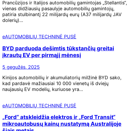
Prancūzijos ir Italijos automobilių gamintojas „Stellantis“,
vienas didžiausių pasaulyje automobilių gamintojų,
patiria stulbinantį 22 milijardų eurų (A37 milijardų JAV
dolerių)…
eAUTOMOBILIŲ TECHNINĖ PUSĖ
BYD parduoda dešimtis tūkstančių greitai
įkrautų EV per pirmąjį mėnesį
5 gegužės, 2025
Kinijos automobilių ir akumuliatorių milžinė BYD sako,
kad pardavė mažiausiai 10 000 vienetų iš dviejų
naujausių EV modelių, kuriuose yra…
eAUTOMOBILIŲ TECHNINĖ PUSĖ
„Ford“ atskleidžia elektros ir „Ford Transit“
mikroautobusų kainų nustatymą Australijoje
šiais metais