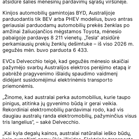
atsidūrė šalies mėnesinių pardavimų sąrašų viršūnėje.
Kinijos automobilių gamintojas BYD, Australijoje
parduodantis tik BEV arba PHEV modelius, buvo antras
geriausiai parduodamų automobilių prekės ženklas po
amžinai žaliuojančios mėgstamos Toyota, mėnesio
pabaigoje pardavęs 8 211 vienetų. „Tesla“ atsidūrė
perkamiausių prekių ženklų dešimtuke – iš viso 2026 m.
gegužės mėn. buvo parduota 6 433.
EVCs Delvecchio teigė, kad gegužės mėnesio skaičiai
pažymėjo svarbų Australijos elektros perėjimo etapą ir
pabrėžė pragyvenimo išlaidų spaudimo vaidmenį
didėjant susidomėjimui elektrinėmis transporto
priemonėmis.
„Žinome, kad australai perka automobilius, kurie taupo
pinigus, atitinka jų gyvenimo būdą ir gerai veikia.
Rekordiniai elektromobilių pardavimai rodo, kad vis
daugiau australų randa elektromobilių, pažyminčius visus
tris langelius”, – sakė Delvecchio.
„Kai kyla degalų kainos, australai natūraliai ieško būdų,