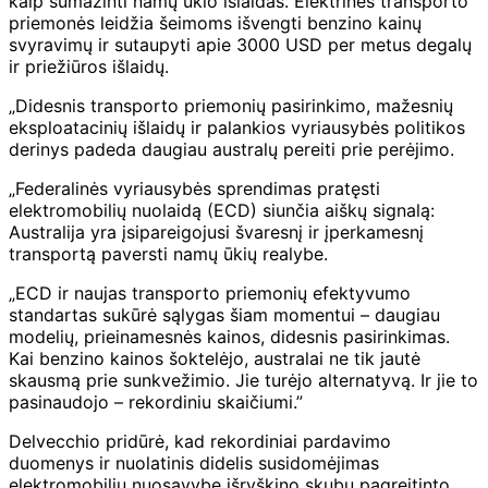
kaip sumažinti namų ūkio išlaidas. Elektrinės transporto
priemonės leidžia šeimoms išvengti benzino kainų
svyravimų ir sutaupyti apie 3000 USD per metus degalų
ir priežiūros išlaidų.
„Didesnis transporto priemonių pasirinkimo, mažesnių
eksploatacinių išlaidų ir palankios vyriausybės politikos
derinys padeda daugiau australų pereiti prie perėjimo.
„Federalinės vyriausybės sprendimas pratęsti
elektromobilių nuolaidą (ECD) siunčia aiškų signalą:
Australija yra įsipareigojusi švaresnį ir įperkamesnį
transportą paversti namų ūkių realybe.
„ECD ir naujas transporto priemonių efektyvumo
standartas sukūrė sąlygas šiam momentui – daugiau
modelių, prieinamesnės kainos, didesnis pasirinkimas.
Kai benzino kainos šoktelėjo, australai ne tik jautė
skausmą prie sunkvežimio. Jie turėjo alternatyvą. Ir jie to
pasinaudojo – rekordiniu skaičiumi.”
Delvecchio pridūrė, kad rekordiniai pardavimo
duomenys ir nuolatinis didelis susidomėjimas
elektromobilių nuosavybe išryškino skubų pagreitinto