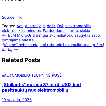
Source link
Tagged
Act
,
Australijoje
,
dalis
,
Dvi
,
elektromobilis
,
elektros
,
kas
,
minutes
,
Parduodamas
,
proc
,
siekia
Navigacija
⟵
ELM MicroGrid įrengia akumuliatorių saugyklą savo
gimtajame mieste
tarp
„Waymo“ nebenaudojami robotaksi akumuliatoriai grįžta į
įrašų
darbą
⟶
Related Posts
eAUTOMOBILIŲ TECHNINĖ PUSĖ
„Stellantis“ nurašo 37 mlrd. USD, kad
pasitrauktų nuo elektromobilių
10 vasario, 2026