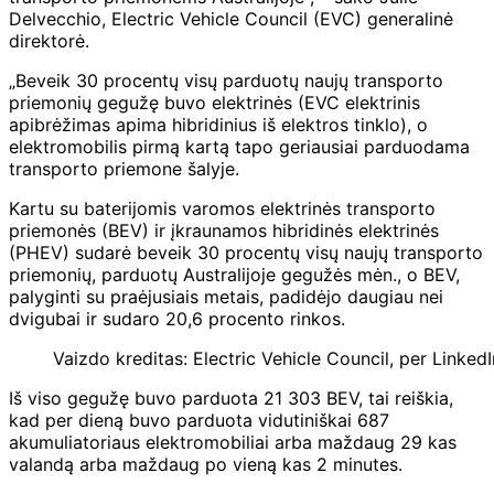
Delvecchio, Electric Vehicle Council (EVC) generalinė
direktorė.
„Beveik 30 procentų visų parduotų naujų transporto
priemonių gegužę buvo elektrinės (EVC elektrinis
apibrėžimas apima hibridinius iš elektros tinklo), o
elektromobilis pirmą kartą tapo geriausiai parduodama
transporto priemone šalyje.
Kartu su baterijomis varomos elektrinės transporto
priemonės (BEV) ir įkraunamos hibridinės elektrinės
(PHEV) sudarė beveik 30 procentų visų naujų transporto
priemonių, parduotų Australijoje gegužės mėn., o BEV,
palyginti su praėjusiais metais, padidėjo daugiau nei
dvigubai ir sudaro 20,6 procento rinkos.
Vaizdo kreditas: Electric Vehicle Council, per LinkedI
Iš viso gegužę buvo parduota 21 303 BEV, tai reiškia,
kad per dieną buvo parduota vidutiniškai 687
akumuliatoriaus elektromobiliai arba maždaug 29 kas
valandą arba maždaug po vieną kas 2 minutes.