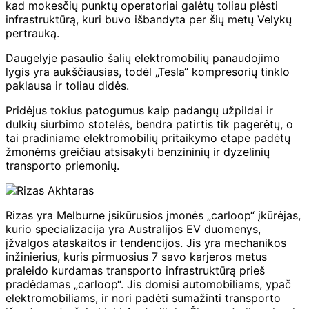
kad mokesčių punktų operatoriai galėtų toliau plėsti
infrastruktūrą, kuri buvo išbandyta per šių metų Velykų
pertrauką.
Daugelyje pasaulio šalių elektromobilių panaudojimo
lygis yra aukščiausias, todėl „Tesla“ kompresorių tinklo
paklausa ir toliau didės.
Pridėjus tokius patogumus kaip padangų užpildai ir
dulkių siurbimo stotelės, bendra patirtis tik pagerėtų, o
tai pradiniame elektromobilių pritaikymo etape padėtų
žmonėms greičiau atsisakyti benzininių ir dyzelinių
transporto priemonių.
Rizas yra Melburne įsikūrusios įmonės „carloop“ įkūrėjas,
kurio specializacija yra Australijos EV duomenys,
įžvalgos ataskaitos ir tendencijos. Jis yra mechanikos
inžinierius, kuris pirmuosius 7 savo karjeros metus
praleido kurdamas transporto infrastruktūrą prieš
pradėdamas „carloop“. Jis domisi automobiliams, ypač
elektromobiliams, ir nori padėti sumažinti transporto