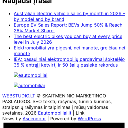
Naujausi įrašai
Australian electric vehicle sales by month in 2026 –
by model and by brand
Europe EV Sales Report: BEVs Jump 50% & Reach
26% Market Share!
The best electric bikes you can buy at every price
level in July 2026
Elektromobiliai yra pigesni, nei manote, greičiau nei
manote
IEA: pasauliniai elektromobilių pardavimai šoktelėjo
35 % antrąjį ketvirtį ir 50 šalių pasiekė rekordus
WEBSTUDIO.LT
© SKAITMENINIO MARKETINGO
PASLAUGOS. SEO tekstų rašymas, turinio kūrimas,
straipsnių rašymas ir talpinimas į mūsų valdomas
svetaines. 2026
Eautomobiliai.lt
| Link
News by
Ascendoor
| Powered by
WordPress
.