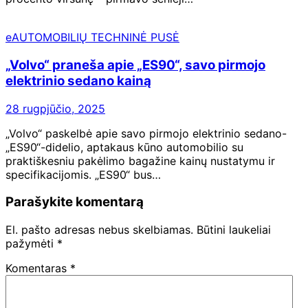
eAUTOMOBILIŲ TECHNINĖ PUSĖ
„Volvo“ praneša apie „ES90“, savo pirmojo
elektrinio sedano kainą
28 rugpjūčio, 2025
„Volvo“ paskelbė apie savo pirmojo elektrinio sedano-
„ES90“-didelio, aptakaus kūno automobilio su
praktiškesniu pakėlimo bagažine kainų nustatymu ir
specifikacijomis. „ES90“ bus…
Parašykite komentarą
El. pašto adresas nebus skelbiamas.
Būtini laukeliai
pažymėti
*
Komentaras
*