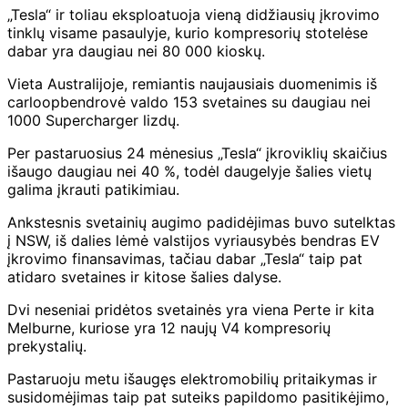
„Tesla“ ir toliau eksploatuoja vieną didžiausių įkrovimo
tinklų visame pasaulyje, kurio kompresorių stotelėse
dabar yra daugiau nei 80 000 kioskų.
Vieta Australijoje, remiantis naujausiais duomenimis iš
carloop
bendrovė valdo 153 svetaines su daugiau nei
1000 Supercharger lizdų.
Per pastaruosius 24 mėnesius „Tesla“ įkroviklių skaičius
išaugo daugiau nei 40 %, todėl daugelyje šalies vietų
galima įkrauti patikimiau.
Ankstesnis svetainių augimo padidėjimas buvo sutelktas
į NSW, iš dalies lėmė valstijos vyriausybės bendras EV
įkrovimo finansavimas, tačiau dabar „Tesla“ taip pat
atidaro svetaines ir kitose šalies dalyse.
Dvi neseniai pridėtos svetainės yra viena Perte ir kita
Melburne, kuriose yra 12 naujų V4 kompresorių
prekystalių.
Pastaruoju metu išaugęs elektromobilių pritaikymas ir
susidomėjimas taip pat suteiks papildomo pasitikėjimo,