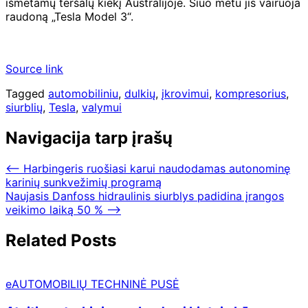
išmetamų teršalų kiekį Australijoje. Šiuo metu jis vairuoja
raudoną „Tesla Model 3“.
Source link
Tagged
automobiliniu
,
dulkių
,
įkrovimui
,
kompresorius
,
siurblių
,
Tesla
,
valymui
Navigacija tarp įrašų
⟵
Harbingeris ruošiasi karui naudodamas autonominę
karinių sunkvežimių programą
Naujasis Danfoss hidraulinis siurblys padidina įrangos
veikimo laiką 50 %
⟶
Related Posts
eAUTOMOBILIŲ TECHNINĖ PUSĖ