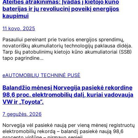
Ateities atrakinimas: Įvadas į kietojo kūno
baterijas ir jų revoliucinį poveikį energijos
kaupimui
11 kovo, 2025
Pasauliui pereinant prie tvarios energijos sprendimų,
novatoriškų akumuliatorių technologijų paklausa didėja.
Tarp šių patobulinimų kietojo kūno akumuliatoriai (SSB)
tapo pagrindine…
eAUTOMOBILIŲ TECHNINĖ PUSĖ
Balandžio mėnesį Norvegija pasiekė rekordinę
98,6 proc. elektromobilių dalį, kuriai vadovauja
VW ir „Toyota“.
7 gegužės, 2026
Norvegija vėl pasiekė naują per vieną mėnesį registruotų
elektromobilių rekordą – balandį pasiekė naują 98,6
procento viršūnę – pirmavo senieji…