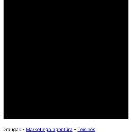
Draugai: -
Marketingo agentūra
-
Teisinės