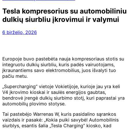
Tesla kompresorius su automobiliniu
dulkių siurbliu įkrovimui ir valymui
6 birželio, 2026
Europoje buvo pastebėta nauja kompresoriaus stotis su
integruotu dulkių siurbliu, kuris padės vairuotojams,
įkraunantiems savo elektromobilius, juos išvalyti tuo
pačiu metu.
„Supercharging“ vietoje Vokietijoje, kurioje jau yra keli
V4 įkrovimo kioskai ir saulės energijos gaubtas,
bendrovė įrengė dulkių siurbimo stotį, kuri paprastai yra
automobilių plovimo stotyse.
Tai pastebėjo Warrenas W, kuris pasidalino sąrankos
vaizdais ir pasakė: „Kokia puiki savybė! Automobilinis
siurblys, esantis šalia „Tesla Charging“ kiosko, kad