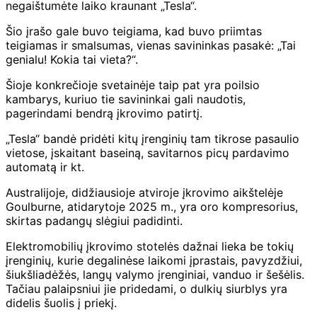
negaištumėte laiko kraunant „Tesla“.
Šio įrašo gale buvo teigiama, kad buvo priimtas
teigiamas ir smalsumas, vienas savininkas pasakė: „Tai
genialu! Kokia tai vieta?“.
Šioje konkrečioje svetainėje taip pat yra poilsio
kambarys, kuriuo tie savininkai gali naudotis,
pagerindami bendrą įkrovimo patirtį.
„Tesla“ bandė pridėti kitų įrenginių tam tikrose pasaulio
vietose, įskaitant baseiną, savitarnos picų pardavimo
automatą ir kt.
Australijoje, didžiausioje atviroje įkrovimo aikštelėje
Goulburne, atidarytoje 2025 m., yra oro kompresorius,
skirtas padangų slėgiui padidinti.
Elektromobilių įkrovimo stotelės dažnai lieka be tokių
įrenginių, kurie degalinėse laikomi įprastais, pavyzdžiui,
šiukšliadėžės, langų valymo įrenginiai, vanduo ir šešėlis.
Tačiau palaipsniui jie pridedami, o dulkių siurblys yra
didelis šuolis į priekį.