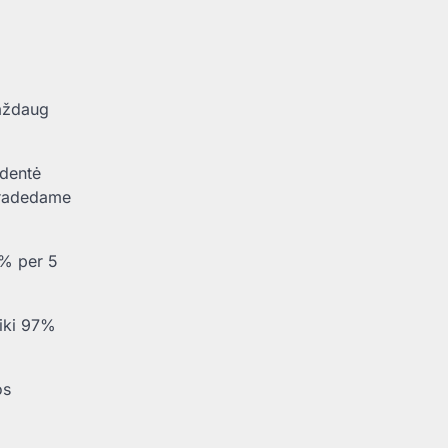
maždaug
identė
 pradedame
0% per 5
 iki 97%
os