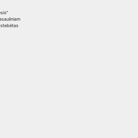
sis“
pasauliniam
astebėtas