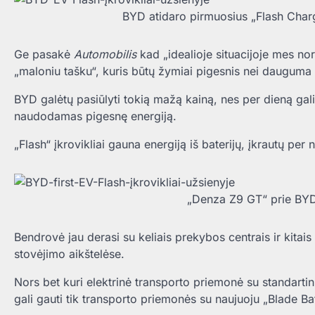
BYD atidaro pirmuosius „Flash Charg
Ge pasakė
Automobilis
kad „idealioje situacijoje mes no
„maloniu tašku“, kuris būtų žymiai pigesnis nei dauguma kit
BYD galėtų pasiūlyti tokią mažą kainą, nes per dieną gali
naudodamas pigesnę energiją.
„Flash“ įkrovikliai gauna energiją iš baterijų, įkrautų per
„Denza Z9 GT“ prie BYD „
Bendrovė jau derasi su keliais prekybos centrais ir kitai
stovėjimo aikštelėse.
Nors bet kuri elektrinė transporto priemonė su standartin
gali gauti tik transporto priemonės su naujuoju „Blade Bat