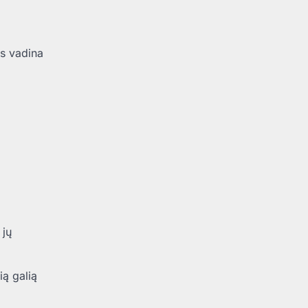
is vadina
 jų
ią galią