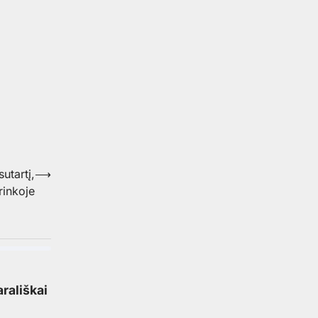
utartį,
⟶
rinkoje
rališkai