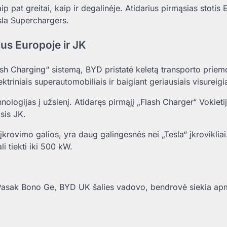
 pat greitai, kaip ir degalinėje. Atidarius pirmąsias stotis
esla Superchargers.
ius Europoje ir JK
lash Charging“ sistemą, BYD pristatė keletą transporto priem
triniais superautomobiliais ir baigiant geriausiais visureigia
nologijas į užsienį. Atidaręs pirmąjį „Flash Charger“ Vokieti
sis JK.
įkrovimo galios, yra daug galingesnės nei „Tesla“ įkroviklia
i tiekti iki 500 kW.
a. Pasak Bono Ge, BYD UK šalies vadovo, bendrovė siekia ap