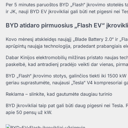
Per 5 minutes paruoštos BYD „Flash“ įkrovimo stotelės taip
ir JK, nauji BYD EV įkrovikliai gali būti net pigesni nei T
BYD atidaro pirmuosius „Flash EV“ įkrovikl
Kovo mėnesį atskleidęs naująjį „Blade Battery 2.0“ ir „F
aprūpintų naująja technologija, pradedant prabangiais elek
Dabar Kinijos elektromobilių milžinas pristato naujas tech
paskelbė, kad antradienį pradėjo veikti dar vienas, pirma
BYD „Flash“ įkrovimo stotys, galinčios tiekti iki 1500 kW 
geriau suprastumėte, naujausi „Tesla“ V4 kompresoriai gal
Reklama – slinkite, kad gautumėte daugiau turinio
BYD įkrovikliai taip pat gali būti daug pigesni nei Tesl
apie 50 pensų už kW.