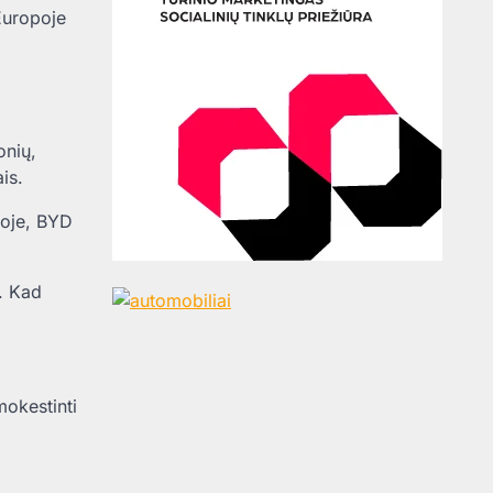
 Europoje
onių,
is.
joje, BYD
i. Kad
mokestinti