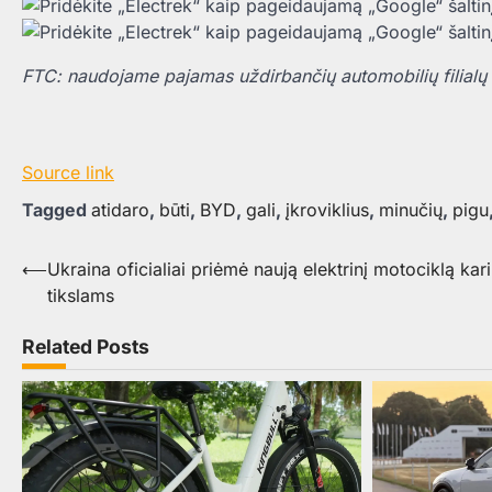
FTC: naudojame pajamas uždirbančių automobilių filialų
Source link
Tagged
atidaro
,
būti
,
BYD
,
gali
,
įkroviklius
,
minučių
,
pigu
Navigacija
⟵
Ukraina oficialiai priėmė naują elektrinį motociklą kar
tikslams
tarp
įrašų
Related Posts