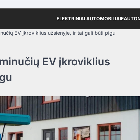
ELEKTRINIAI AUTOMOBILIAI
EAUTOM
čių EV įkroviklius užsienyje, ir tai gali būti pigu
minučių EV įkroviklius
igu