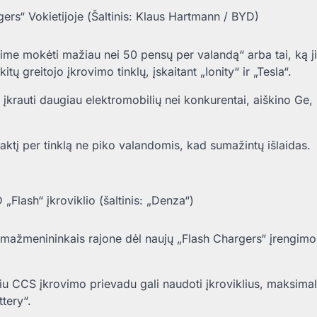
ers“ Vokietijoje (Šaltinis: Klaus Hartmann / BYD)
rime mokėti mažiau nei 50 pensų per valandą“ arba tai, ką j
ų greitojo įkrovimo tinklų, įskaitant „Ionity“ ir „Tesla“.
 įkrauti daugiau elektromobilių nei konkurentai, aiškino Ge,
 naktį per tinklą ne piko valandomis, kad sumažintų išlaidas.
Flash“ įkroviklio (šaltinis: „Denza“)
s mažmenininkais rajone dėl naujų „Flash Chargers“ įrengimo
iu CCS įkrovimo prievadu gali naudoti įkroviklius, maksimal
tery“.