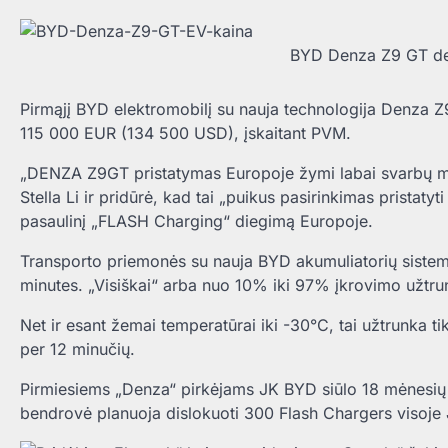
BYD Denza Z9 GT deb
Pirmąjį BYD elektromobilį su nauja technologija Denza 
115 000 EUR (134 500 USD), įskaitant PVM.
„DENZA Z9GT pristatymas Europoje žymi labai svarbų m
Stella Li ir pridūrė, kad tai „puikus pasirinkimas pristaty
pasaulinį „FLASH Charging“ diegimą Europoje.
Transporto priemonės su nauja BYD akumuliatorių sistem
minutes. „Visiškai“ arba nuo 10% iki 97% įkrovimo užtrun
Net ir esant žemai temperatūrai iki -30°C, tai užtrunka 
per 12 minučių.
Pirmiesiems „Denza“ pirkėjams JK BYD siūlo 18 mėnesių
bendrovė planuoja dislokuoti 300 Flash Chargers visoje 