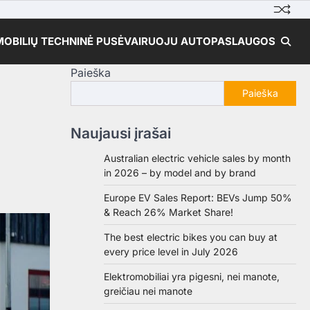
OBILIŲ TECHNINĖ PUSĖ
VAIRUOJU AUTO
PASLAUGOS
Paieška
Paieška
Naujausi įrašai
Australian electric vehicle sales by month
in 2026 – by model and by brand
Europe EV Sales Report: BEVs Jump 50%
& Reach 26% Market Share!
The best electric bikes you can buy at
every price level in July 2026
Elektromobiliai yra pigesni, nei manote,
greičiau nei manote