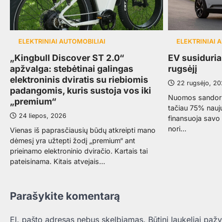
ELEKTRINIAI AUTOMOBILIAI
ELEKTRINIAI 
„Kingbull Discover ST 2.0“
EV susiduri
apžvalga: stebėtinai galingas
rugsėjį
elektroninis dviratis su riebiomis
22 rugsėjo, 2
padangomis, kuris sustoja vos iki
Nuomos sandoria
„premium“
tačiau 75% naujų
24 liepos, 2026
finansuoja savo 
nori…
Vienas iš paprasčiausių būdų atkreipti mano
dėmesį yra užtepti žodį „premium“ ant
prieinamo elektroninio dviračio. Kartais tai
pateisinama. Kitais atvejais…
Parašykite komentarą
El. pašto adresas nebus skelbiamas.
Būtini laukeliai paž