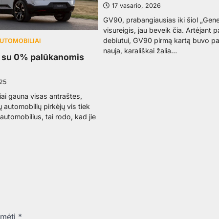
17 vasario, 2026
GV90, prabangiausias iki šiol „Gene
visureigis, jau beveik čia. Artėjant 
debiutui, GV90 pirmą kartą buvo p
AUTOMOBILIAI
nauja, karališkai žalia…
a su 0% palūkanomis
025
i gauna visas antraštes,
 automobilių pirkėjų vis tiek
automobilius, tai rodo, kad jie
ymėti
*