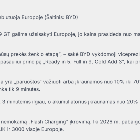
iutuoja Europoje (Šaltinis: BYD)
Z9 GT galima užsisakyti Europoje, jo kaina prasideda nuo 
ūsų prekės ženklo etapą“, – sakė BYD vykdomoji viceprez
ti pasauliui principą „Ready in 5, Full in 9, Cold Add 3“, kai
a yra „paruoštos“ važiuoti arba įkraunamos nuo 10% iki 7
ka tik 9 minutes.
tik 3 minutėmis ilgiau, o akumuliatorius įkraunamas nuo 20%
 nemokamą „Flash Charging“ įkrovimą. Iki 2026 m. pabaig
JK ir 3000 visoje Europoje.