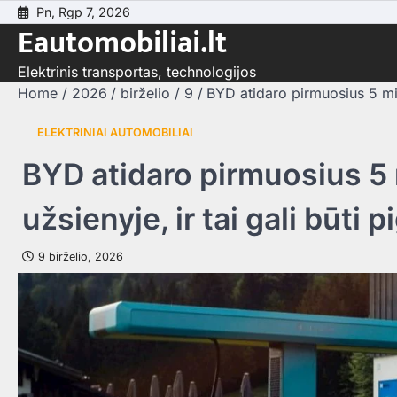
Skip
Pn, Rgp 7, 2026
Eautomobiliai.lt
to
content
Elektrinis transportas, technologijos
Home
2026
birželio
9
BYD atidaro pirmuosius 5 minu
ELEKTRINIAI AUTOMOBILIAI
BYD atidaro pirmuosius 5 
užsienyje, ir tai gali būti p
9 birželio, 2026