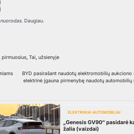
 nuorodas.
Daugiau.
,
pirmuosius
,
Tai
,
užsienyje
iniams
BYD pasirašant naudotų elektromobilių aukciono s
elektrinė įgauna pirmenybę naudotų automobilių 
ELEKTRINIAI AUTOMOBILIAI
„Genesis GV90“ pasidarė ka
žalia (vaizdai)