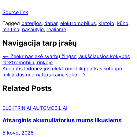
Source link
Tagged
baterijos
,
dabar
,
elektromobilius
,
kietojo
,
kūno
,
maitina
,
pasaulyje
,
realiame
Navigacija tarp įrašų
⟵
Zeekr pasiekė svarbų žingsnį aukščiausios kokybės
elektromobilių rinkoje
Augantis Indonezijos elektromobilių parkas sutaupo
milijardus nuo naftos kainų šoko
⟶
Related Posts
ELEKTRINIAI AUTOMOBILIAI
Atsarginis akumuliatorius mums likusiems
5 kovo, 2026