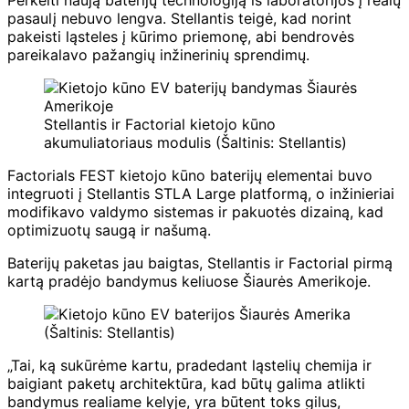
pasaulį nebuvo lengva. Stellantis teigė, kad norint
pakeisti ląsteles į kūrimo priemonę, abi bendrovės
pareikalavo pažangių inžinerinių sprendimų.
Stellantis ir Factorial kietojo kūno
akumuliatoriaus modulis (Šaltinis: Stellantis)
Factorials FEST kietojo kūno baterijų elementai buvo
integruoti į Stellantis STLA Large platformą, o inžinieriai
modifikavo valdymo sistemas ir pakuotės dizainą, kad
optimizuotų saugą ir našumą.
Baterijų paketas jau baigtas, Stellantis ir Factorial pirmą
kartą pradėjo bandymus keliuose Šiaurės Amerikoje.
(Šaltinis: Stellantis)
„Tai, ką sukūrėme kartu, pradedant ląstelių chemija ir
baigiant paketų architektūra, kad būtų galima atlikti
bandymus realiame kelyje, yra būtent toks gilus,