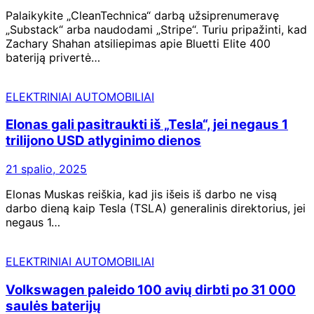
Palaikykite „CleanTechnica“ darbą užsiprenumeravę
„Substack“ arba naudodami „Stripe“. Turiu pripažinti, kad
Zachary Shahan atsiliepimas apie Bluetti Elite 400
bateriją privertė…
ELEKTRINIAI AUTOMOBILIAI
Elonas gali pasitraukti iš „Tesla“, jei negaus 1
trilijono USD atlyginimo dienos
21 spalio, 2025
Elonas Muskas reiškia, kad jis išeis iš darbo ne visą
darbo dieną kaip Tesla (TSLA) generalinis direktorius, jei
negaus 1…
ELEKTRINIAI AUTOMOBILIAI
Volkswagen paleido 100 avių dirbti po 31 000
saulės baterijų