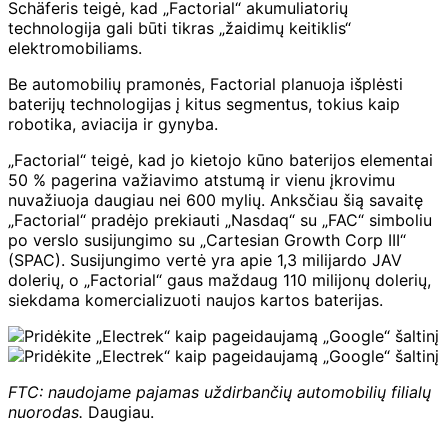
Schäferis teigė, kad „Factorial“ akumuliatorių
technologija gali būti tikras „žaidimų keitiklis“
elektromobiliams.
Be automobilių pramonės, Factorial planuoja išplėsti
baterijų technologijas į kitus segmentus, tokius kaip
robotika, aviacija ir gynyba.
„Factorial“ teigė, kad jo kietojo kūno baterijos elementai
50 % pagerina važiavimo atstumą ir vienu įkrovimu
nuvažiuoja daugiau nei 600 mylių. Anksčiau šią savaitę
„Factorial“ pradėjo prekiauti „Nasdaq“ su „FAC“ simboliu
po verslo susijungimo su „Cartesian Growth Corp III“
(SPAC). Susijungimo vertė yra apie 1,3 milijardo JAV
dolerių, o „Factorial“ gaus maždaug 110 milijonų dolerių,
siekdama komercializuoti naujos kartos baterijas.
FTC: naudojame pajamas uždirbančių automobilių filialų
nuorodas.
Daugiau.