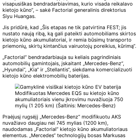
visapusiškas bendradarbiavimas, kurio visada reikalavo
kietojo kūno“, – sakė Factorial generalinis direktorius
Siyu Huangas.
Jis pridūrė, kad „Šis etapas ne tik patvirtina FEST; jis
nustato naują ribą, ką gali pateikti automobiliams skirtos
kietojo kūno akumuliatoriai, ir remia būsimų transporto
priemonių, skirtų kintančius vairuotojų poreikius, kūrimą“.
„Factorial“ bendradarbiauja su keliais pagrindiniais
automobilių gamintojais, įskaitant „Mercedes-Benz“,
„Hyundai“, „Kia“ ir „Stellantis“, siekdama komercializuoti
kietojo kūno elektromobilių baterijas.
Modifikuotas Mercedes EQS su kietojo kūno
akumuliatoriais vienu įkrovimu nuvažiuoja 750
mylių (1 205 km) (Šaltinis: Mercedes-Benz)
Praėjusį rugsėjį „Mercedes-Benz“ modifikuotu AKS
nuvažiavo daugiau nei 745 mylias (1200 km),
naudodamas „Factorial“ kietojo kūno akumuliatoriaus
elementus. „Mercedes“ technologijų bosas Markusas