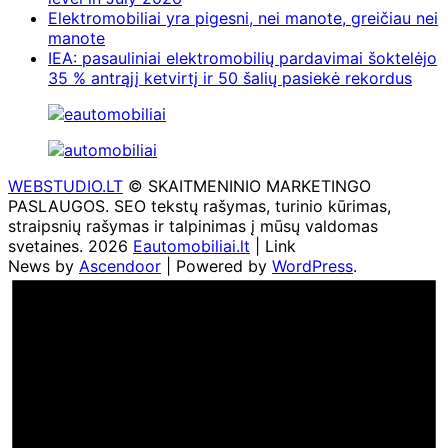
Elektromobiliai yra pigesni, nei manote, greičiau nei
manote
IEA: pasauliniai elektromobilių pardavimai šoktelėjo
35 % antrąjį ketvirtį ir 50 šalių pasiekė rekordus
WEBSTUDIO.LT
© SKAITMENINIO MARKETINGO
PASLAUGOS. SEO tekstų rašymas, turinio kūrimas,
straipsnių rašymas ir talpinimas į mūsų valdomas
svetaines. 2026
Eautomobiliai.lt
| Link
News by
Ascendoor
| Powered by
WordPress
.