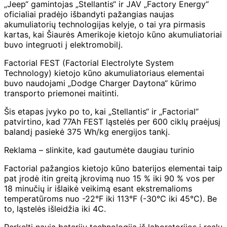
„Jeep“ gamintojas „Stellantis“ ir JAV „Factory Energy“
oficialiai pradėjo išbandyti pažangias naujas
akumuliatorių technologijas kelyje, o tai yra pirmasis
kartas, kai Šiaurės Amerikoje kietojo kūno akumuliatoriai
buvo integruoti į elektromobilį.
Factorial FEST (Factorial Electrolyte System
Technology) kietojo kūno akumuliatoriaus elementai
buvo naudojami „Dodge Charger Daytona“ kūrimo
transporto priemonei maitinti.
Šis etapas įvyko po to, kai „Stellantis“ ir „Factorial“
patvirtino, kad 77Ah FEST ląstelės per 600 ciklų praėjusį
balandį pasiekė 375 Wh/kg energijos tankį.
Reklama – slinkite, kad gautumėte daugiau turinio
Factorial pažangios kietojo kūno baterijos elementai taip
pat įrodė itin greitą įkrovimą nuo 15 % iki 90 % vos per
18 minučių ir išlaikė veikimą esant ekstremalioms
temperatūroms nuo -22°F iki 113°F (-30°C iki 45°C). Be
to, ląstelės išleidžia iki 4C.
Perkelti naują baterijų technologiją iš laboratorijos į realų