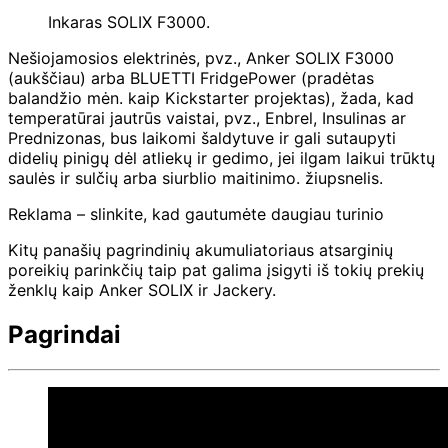
Inkaras SOLIX F3000.
Nešiojamosios elektrinės, pvz., Anker SOLIX F3000
(aukščiau) arba BLUETTI FridgePower (pradėtas
balandžio mėn. kaip Kickstarter projektas), žada, kad
temperatūrai jautrūs vaistai, pvz., Enbrel, Insulinas ar
Prednizonas, bus laikomi šaldytuve ir gali sutaupyti
didelių pinigų dėl atliekų ir gedimo, jei ilgam laikui trūktų
saulės ir sulčių arba siurblio maitinimo. žiupsnelis.
Reklama – slinkite, kad gautumėte daugiau turinio
Kitų panašių pagrindinių akumuliatoriaus atsarginių
poreikių parinkčių taip pat galima įsigyti iš tokių prekių
ženklų kaip Anker SOLIX ir Jackery.
Pagrindai