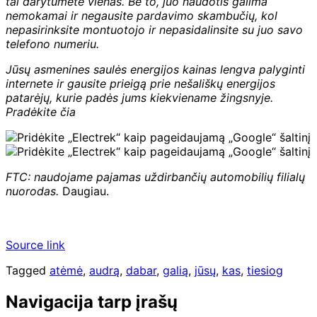
tai darytumėte vienas. Be to, juo naudotis galima
nemokamai ir negausite pardavimo skambučių, kol
nepasirinksite montuotojo ir nepasidalinsite su juo savo
telefono numeriu.
Jūsų asmenines saulės energijos kainas lengva palyginti
internete ir gausite prieigą prie nešališkų energijos
patarėjų, kurie padės jums kiekviename žingsnyje.
Pradėkite čia
FTC: naudojame pajamas uždirbančių automobilių filialų
nuorodas.
Daugiau.
Source link
Tagged
atėmė
,
audrą
,
dabar
,
galią
,
jūsų
,
kas
,
tiesiog
Navigacija tarp įrašų