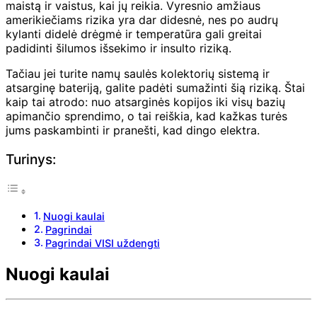
maistą ir vaistus, kai jų reikia. Vyresnio amžiaus
amerikiečiams rizika yra dar didesnė, nes po audrų
kylanti didelė drėgmė ir temperatūra gali greitai
padidinti šilumos išsekimo ir insulto riziką.
Tačiau jei turite namų saulės kolektorių sistemą ir
atsarginę bateriją, galite padėti sumažinti šią riziką. Štai
kaip tai atrodo: nuo atsarginės kopijos iki visų bazių
apimančio sprendimo, o tai reiškia, kad kažkas turės
jums paskambinti ir pranešti, kad dingo elektra.
Turinys:
Nuogi kaulai
Pagrindai
Pagrindai VISI uždengti
Nuogi kaulai