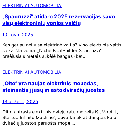
ELEKTRINIAI AUTOMOBILIAI
„Spacruzzi“ atidaro 2025 rezervacijas savo
visų elektroninių vonios valčių
10 kovo, 2025
Kas geriau nei visa elektrinė valtis? Viso elektrinis valtis
su karšta vonia. „Niche BoatBuilder Spacruzzi“
praėjusiais metais sukėlė bangas (bet…
ELEKTRINIAI AUTOMOBILIAI
„Olto“ yra naujas elektrinis mopedas,
ateinantis į jūsų miesto dviračių juostas
13 birželio, 2025
Olto, antrasis elektrinis dviejų ratų modelis iš „Mobility
Startup Infinite Machine“, buvo ką tik atidengtas kaip
dviračių juostos paruošta mopė,…