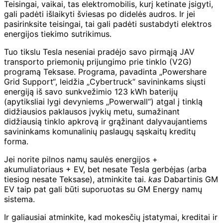
Teisingai, vaikai, tas elektromobilis, kurį ketinate įsigyti,
gali padėti išlaikyti šviesas po didelės audros. Ir jei
pasirinksite teisingai, tai gali padėti sustabdyti elektros
energijos tiekimo sutrikimus.
Tuo tikslu Tesla neseniai pradėjo savo pirmąją JAV
transporto priemonių prijungimo prie tinklo (V2G)
programą Teksase. Programa, pavadinta „Powershare
Grid Support“, leidžia „Cybertruck“ savininkams siųsti
energiją iš savo sunkvežimio 123 kWh baterijų
(apytiksliai lygi devyniems „Powerwall“) atgal į tinklą
didžiausios paklausos įvykių metu, sumažinant
didžiausią tinklo apkrovą ir grąžinant dalyvaujantiems
savininkams komunalinių paslaugų sąskaitų kreditų
forma.
Jei norite pilnos namų saulės energijos +
akumuliatoriaus + EV, bet nesate Tesla gerbėjas (arba
tiesiog nesate Teksase), atminkite tai.
kas
Dabartinis GM
EV taip pat gali būti suporuotas su GM Energy namų
sistema.
Ir galiausiai atminkite, kad mokesčių įstatymai, kreditai ir