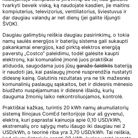
tvarkyti beveik viską, ką naudojate kasdien, jie maitins
kompiuterius, televizorius, ventiliatorius, šviestuvus ir
dar daugiau valandų ar net dienų (jei galite išjungti
ŠVOK).
Daugiau galimybių reiškia daugiau pasirinkimų, o tokia
namų saulės energijos ir baterijų sistema gali sukaupti
pakankamai energijos, kad pirktą elektros energiją
paverstų „Costco“ paleidimu, todėl galėsite kaupti
elektronų, kai komunalinė įmonė juos praktiškai
atiduoda, saugodama juos jūsų
garažo šaldiklis
bateriją
ir naudoti jas, kai paslaugų įmonė nusprendžia nustatyti
didesnę kainą. Galutinis rezultatas yra ne tik mažesnės
komunalinių paslaugų sąskaitos, bet ir didesnis mėnesio
biudžeto nuspėjamumas ir didesnė išlaidų, kurių
dauguma žmonių laiko nekontroliuojamos, kontrolė.
Praktiškai kažkas, turintis 20 kWh namų akumuliatorių
sistemą Ilinojaus ComEd teritorijoje (kur aš gyvenu),
elektra, kuri paprastai kainuoja apie 0,10 USD/kWh,
ekstremalių oro sąlygų metu išaugo iki daugiau nei 2
USD/kWh, o teorinė riba yra 3,70 USD/kWh. Tai reiškia,