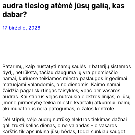
audra tiesiog atėmė jūsų galią, kas
dabar?
17 birželio, 2026
Patarimų, kaip nustatyti namų saulės ir baterijų sistemos
dydį, netrūksta, tačiau dauguma jų yra priemiesčio
namai, kuriuose teikiamos miesto paslaugos ir gedimai
matuojami valandomis, o ne dienomis. Kaimo namai
žaidžia pagal skirtingas taisykles, ypač per vasaros
audras. Kai stiprus vėjas nutraukia elektros linijas, o jūsų
įmonė pirmenybę teikia miesto kvartalų atkūrimui, namų
akumuliatorius nėra patogumas, o žalos kontrolė.
Dėl stiprių vėjo audrų nutrūkę elektros tiekimas dažnai
gali trukti kelias dienas, o ne valandas – o vasaros
karštis tik apsunkina jūsų bėdas, todėl sunkiau saugoti