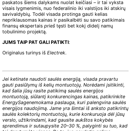
paskatos šiems dalykams nuolat keičiasi – ir tai vyksta
visais lygmenimis, nuo federalinio iki valstijos iki atskirų
savivaldybių. Todėl visada protinga gauti kelias
nepriklausomas kainas ir pasikalbėti su savo patikimais
finansų ekspertais
prieš
tęsti bet kokį didelį namų
tobulinimo projektą.
JUMS TAIP PAT GALI PATIKTI
:
Originalus turinys iš
Electrek
.
Jei ketinate naudoti saulės energiją, visada pravartu
gauti pasiūlymų iš kelių montuotojų. Norėdami įsitikinti,
kad šalia jūsų rasite patikimą saulės energijos
montuotoją, siūlantį konkurencingas kainas, patikrinkite
EnergySage
nemokama paslauga, kuri palengvina saulės
energijos naudojimą. Jame yra šimtai iš anksto patikrintų
saulės kolektorių montuotojų, kurie konkuruoja dėl jūsų
verslo, užtikrindami, kad gausite aukštos kokybės
sprendimus ir sutaupysite 20–30 %, palyginti su tuo, kad