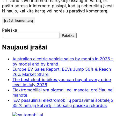
Noriu savo interneto naršyklėje išsaugoti vardą, el.
pašto adresą ir interneto puslapį, kad jų nebereiktų įvesti
iš naujo, kai kitą kartą vėl norėsiu parašyti komentarą.
Paieška
Paieška
Naujausi įrašai
Australian electric vehicle sales by month in 2026 –
by model and by brand
Europe EV Sales Report: BEVs Jump 50% & Reach
26% Market Share!
The best electric bikes you can buy at every price
level in July 2026
Elektromobiliai yra pigesni, nei manote, greičiau nei
manote
IEA: pasauliniai elektromobilių pardavimai šoktelėjo
35 % antrąjį ketvirtį ir 50 šalių pasiekė rekordus