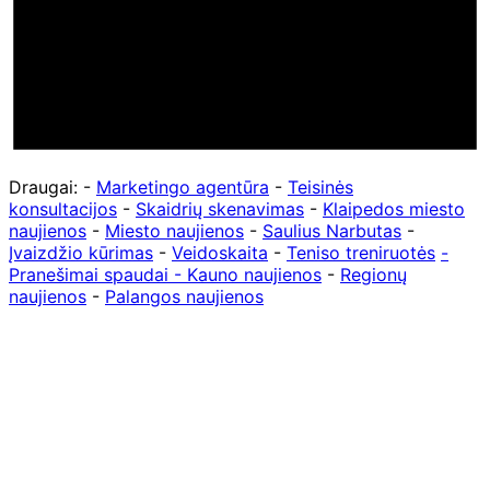
Draugai: -
Marketingo agentūra
-
Teisinės
konsultacijos
-
Skaidrių skenavimas
-
Klaipedos miesto
naujienos
-
Miesto naujienos
-
Saulius Narbutas
-
Įvaizdžio kūrimas
-
Veidoskaita
-
Teniso treniruotės
-
Pranešimai spaudai -
Kauno naujienos
-
Regionų
naujienos
-
Palangos naujienos