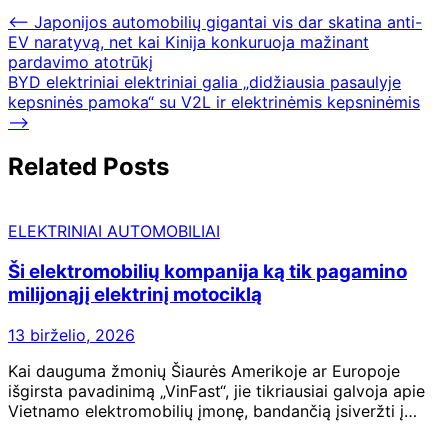
⟵
Japonijos automobilių gigantai vis dar skatina anti-
EV naratyvą, net kai Kinija konkuruoja mažinant
pardavimo atotrūkį
BYD elektriniai elektriniai galia „didžiausia pasaulyje
kepsninės pamoka“ su V2L ir elektrinėmis kepsninėmis
⟶
Related Posts
ELEKTRINIAI AUTOMOBILIAI
Ši elektromobilių kompanija ką tik pagamino
milijonąjį elektrinį motociklą
13 birželio, 2026
Kai dauguma žmonių Šiaurės Amerikoje ar Europoje
išgirsta pavadinimą „VinFast“, jie tikriausiai galvoja apie
Vietnamo elektromobilių įmonę, bandančią įsiveržti į…