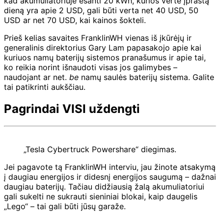
kad akumuliatoriuje esanti 20 kWh, kurios vertė įprastą
dieną yra apie 2 USD, gali būti verta net 40 USD, 50
USD ar net 70 USD, kai kainos šokteli.
Prieš kelias savaites FranklinWH vienas iš įkūrėjų ir
generalinis direktorius Gary Lam papasakojo apie kai
kuriuos namų baterijų sistemos pranašumus ir apie tai,
ko reikia norint išnaudoti visas jos galimybes –
naudojant ar net.
be
namų saulės baterijų sistema. Galite
tai patikrinti aukščiau.
Pagrindai VISI uždengti
„Tesla Cybertruck Powershare“ diegimas.
Jei pagavote tą FranklinWH interviu, jau žinote atsakymą
į daugiau energijos ir didesnį energijos saugumą – dažnai
daugiau baterijų. Tačiau didžiausią žalą akumuliatoriui
gali sukelti ne sukrauti sieniniai blokai, kaip daugelis
„Lego“ – tai gali būti jūsų garaže.