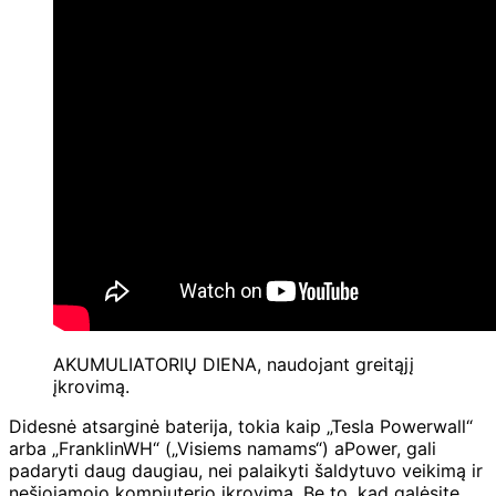
AKUMULIATORIŲ DIENA, naudojant greitąjį
įkrovimą.
Didesnė atsarginė baterija, tokia kaip „Tesla Powerwall“
arba „FranklinWH“ („Visiems namams“) aPower, gali
padaryti daug daugiau, nei palaikyti šaldytuvo veikimą ir
nešiojamojo kompiuterio įkrovimą. Be to, kad galėsite