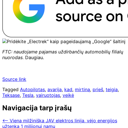
FTC: naudojame pajamas uždirbančių automobilių filialų
nuorodas.
Daugiau.
Source link
Tagged
Autopilotas
,
avarija
,
kad
,
mirtiną
,
prieš
,
teigia
,
Teksase
,
Tesla
,
vairuotojas
,
veikė
Navigacija tarp įrašų
⟵
Viena milžiniška JAV elektros linija, vėjo energijos
užtenka 1 milijonui namų