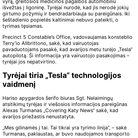
vyrą, greitosios medicinos pagalbos automobiliu
išvežtas į ligoninę. Tyrėjai nurodė, kad jis nerodė jokių
girtumo požymių ir bendradarbiauja su pareigūnais. Iki
šeštadienio popietės kaltinimai nebuvo pateikti, o
tyrimas tęsiamas.
Precinct 5 Constable’s Office, vadovaujamas konsteblio
Terry’io Allbrittono, sakė, kad vairuotojas
pavaduotojams pasakė, kad avarijos metu turėjo „Tesla“
autopilotą. Ši informacija yra vairuotojo pasakojimas –
tyrėjai jos nepatvirtino.
Tyrėjai tiria „Tesla“ technologijos
vaidmenį
Hariso apygardos šerifo biuras Sgt. Nelaimingų
atsitikimų tyrėjas ir viešosios informacijos pareigūnas
Alexas Turmanas „Covering Katy News“ sakė, kad
avarijos priežastis nenustatyta.
„Mes gilinamės į tai. Tai tikrai yra tyrimo linija”, – sakė
Turmanas, paklaustas, ar buvo naudojamos transporto