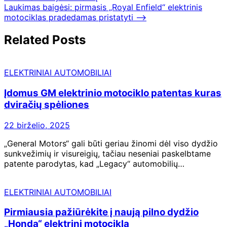
Laukimas baigėsi: pirmasis „Royal Enfield“ elektrinis
motociklas pradedamas pristatyti
⟶
Related Posts
ELEKTRINIAI AUTOMOBILIAI
Įdomus GM elektrinio motociklo patentas kuras
dviračių spėliones
22 birželio, 2025
„General Motors“ gali būti geriau žinomi dėl viso dydžio
sunkvežimių ir visureigių, tačiau neseniai paskelbtame
patente parodytas, kad „Legacy“ automobilių…
ELEKTRINIAI AUTOMOBILIAI
Pirmiausia pažiūrėkite į naują pilno dydžio
„Honda“ elektrinį motociklą