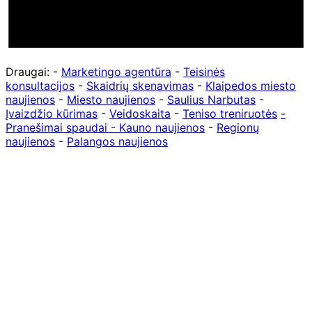
Draugai: -
Marketingo agentūra
-
Teisinės
konsultacijos
-
Skaidrių skenavimas
-
Klaipedos miesto
naujienos
-
Miesto naujienos
-
Saulius Narbutas
-
Įvaizdžio kūrimas
-
Veidoskaita
-
Teniso treniruotės
-
Pranešimai spaudai -
Kauno naujienos
-
Regionų
naujienos
-
Palangos naujienos