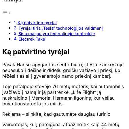
Ką patvirtino tyrėjai
Tyrėjai tiria „Tesla“ technologijos vaidmenį
Sistema jau yra federalinėje kontrolėje
Electrek Take
Ką patvirtino tyrėjai
Pasak Hariso apygardos šerifo biuro, „Tesla“ sankryžoje
nepasuko į dešinę ir dideliu greičiu važiavo į priekį, kol
rėžėsi tiesiai į gyvenamojo namo priekinį kambarį.
Toje patalpoje stovėjo 76 metų moteris, kai automobilis
įvažiavo į namą ir ją partrenkė. „Life Flight“ ją
nuskraidino į Memorial Hermann ligoninę, kur vėliau
buvo konstatuota jos mirtis.
Reklama – slinkite, kad gautumėte daugiau turinio
Vairuotojas, kurį pareigūnai atpažino tik kaip 44 metų