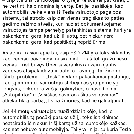
– taip tvirtina vairuotojas, o tyrėjai teisūs tai patikrinti, o
ne vertinti kaip nominalią vertę. Bet jei paaiškėja, kad
automobilis veikė viena iš Tesla vairuotojo pagalbos
sistemų, tai atrodo kaip dar vienas tragiškas to paties
gedimo režimo atvejis, kurį nuolat dokumentuojame:
vairuotojas tampa pernelyg patenkintas sistema, kuri yra
pakankamai gera, kad užliūliuotų, bet niekur nėra
pakankamai gera, kad pasitikėtų neprižiūrima.
Aš atvirai rašiau apie tai, kaip FSD v14 yra toks sklandus,
kad verčiau pavojingai nusiraminti, ir aš toli gražu nesu
vienas – net buvęs Uber savarankiškai vairuojantis
vadovas atsipalaidavo ir pateko į avariją. Tai žinoma,
ištirta problema, ir „Tesla“ nedaro pakankamai pastangų,
kad ją apribotų. Vairuotojo stebėjimas yra pernelyg
lengvas, rinkodara viršija galimybes, o pavadinimai
„Autopilotas“ ir „Visiškas savarankiškas vairavimas“
atlieka tikrą darbą, įtikina žmones, kad jie gali atjungti.
Jei 44 metų vairuotojas nuoširdžiai tikėjo, kad jo
automobilis tą posūkį pasuks už jį, toks įsitikinimas
neatsirado iš niekur. Ir šį kartą už tai sumokėjo kažkas,
kas net nebuvo automobilyje. Tai yra linija, su kuria Tesla