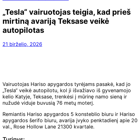
„Tesla“ vairuotojas teigia, kad prieš
mirtiną avariją Teksase veikė
autopilotas
21 birželio, 2026
Vairuotojas Hariso apygardos tyrėjams pasakė, kad jo
„Tesla“ veikė autopilotu, kol ji išvažiavo iš gyvenamojo
kelio Katyje, Teksase, trenkėsi į mūrinę namo sieną ir
nužudė viduje buvusią 76 metų moterį.
Remiantis Hariso apygardos 5 konsteblio biuru ir Hariso
apygardos šerifo biuru, avarija įvyko penktadienį apie 20
val., Rose Hollow Lane 21300 kvartale.
Turinys: