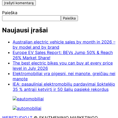
Paieška
Paieška
Naujausi įrašai
Australian electric vehicle sales by month in 2026 –
by model and by brand
Europe EV Sales Report: BEVs Jump 50% & Reach
26% Market Share!
The best electric bikes you can buy at every price
level in July 2026
Elektromobiliai yra pigesni, nei manote, greičiau nei
manote
IEA: pasauliniai elektromobilių pardavimai šoktelėjo
35 % antrąjį ketvirtį ir 50 šalių pasiekė rekordus
WEBSTUDIO.LT
© SKAITMENINIO MARKETINGO