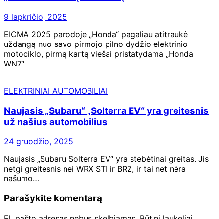
9 lapkričio, 2025
EICMA 2025 parodoje „Honda“ pagaliau atitraukė
uždangą nuo savo pirmojo pilno dydžio elektrinio
motociklo, pirmą kartą viešai pristatydama „Honda
WN7“.…
ELEKTRINIAI AUTOMOBILIAI
Naujasis „Subaru“ „Solterra EV“ yra greitesnis
už našius automobilius
24 gruodžio, 2025
Naujasis „Subaru Solterra EV“ yra stebėtinai greitas. Jis
netgi greitesnis nei WRX STI ir BRZ, ir tai net nėra
našumo…
Parašykite komentarą
El. pašto adresas nebus skelbiamas.
Būtini laukeliai