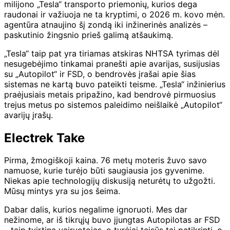
milijono „Tesla“ transporto priemonių, kurios dega
raudonai ir važiuoja ne ta kryptimi, o 2026 m. kovo mėn.
agentūra atnaujino šį zondą iki inžinerinės analizės –
paskutinio žingsnio prieš galimą atšaukimą.
„Tesla“ taip pat yra tiriamas atskiras NHTSA tyrimas dėl
nesugebėjimo tinkamai pranešti apie avarijas, susijusias
su „Autopilot“ ir FSD, o bendrovės įrašai apie šias
sistemas ne kartą buvo pateikti teisme. „Tesla“ inžinierius
praėjusiais metais pripažino, kad bendrovė pirmuosius
trejus metus po sistemos paleidimo neišlaikė „Autopilot“
avarijų įrašų.
Electrek Take
Pirma, žmogiškoji kaina. 76 metų moteris žuvo savo
namuose, kurie turėjo būti saugiausia jos gyvenime.
Niekas apie technologijų diskusiją neturėtų to užgožti.
Mūsų mintys yra su jos šeima.
Dabar dalis, kurios negalime ignoruoti. Mes dar
nežinome, ar iš tikrųjų buvo įjungtas Autopilotas ar FSD