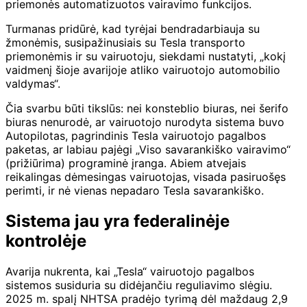
priemonės automatizuotos vairavimo funkcijos.
Turmanas pridūrė, kad tyrėjai bendradarbiauja su
žmonėmis, susipažinusiais su Tesla transporto
priemonėmis ir su vairuotoju, siekdami nustatyti, „kokį
vaidmenį šioje avarijoje atliko vairuotojo automobilio
valdymas“.
Čia svarbu būti tikslūs: nei konsteblio biuras, nei šerifo
biuras nenurodė, ar vairuotojo nurodyta sistema buvo
Autopilotas, pagrindinis Tesla vairuotojo pagalbos
paketas, ar labiau pajėgi „Viso savarankiško vairavimo“
(prižiūrima) programinė įranga. Abiem atvejais
reikalingas dėmesingas vairuotojas, visada pasiruošęs
perimti, ir nė vienas nepadaro Tesla savarankiško.
Sistema jau yra federalinėje
kontrolėje
Avarija nukrenta, kai „Tesla“ vairuotojo pagalbos
sistemos susiduria su didėjančiu reguliavimo slėgiu.
2025 m. spalį NHTSA pradėjo tyrimą dėl maždaug 2,9