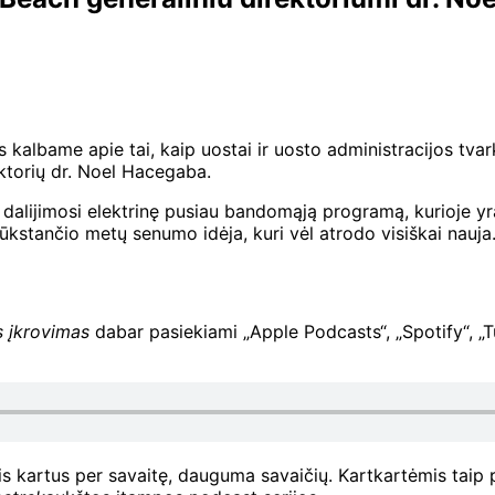
 kalbame apie tai, kaip uostai ir uosto administracijos tv
ktorių dr. Noel Hacegaba.
alijimosi elektrinę pusiau bandomąją programą, kurioje yra
tūkstančio metų senumo idėja, kuri vėl atrodo visiškai nauja
s įkrovimas
dabar pasiekiami „Apple Podcasts“, „Spotify“, „T
is kartus per savaitę, dauguma savaičių. Kartkartėmis taip 