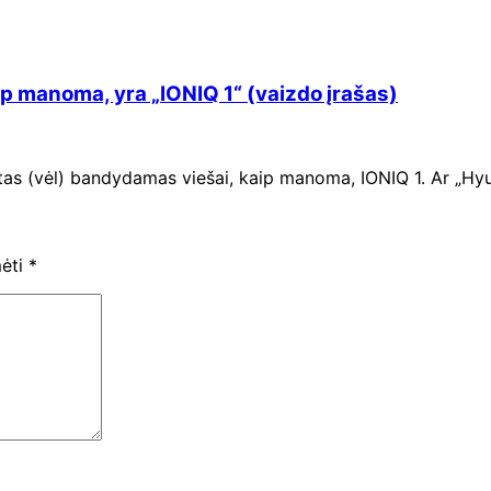
aip manoma, yra „IONIQ 1“ (vaizdo įrašas)
tas (vėl) bandydamas viešai, kaip manoma, IONIQ 1. Ar „Hyu
mėti
*