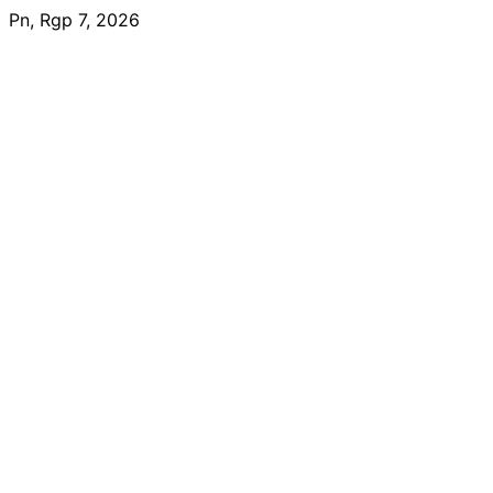
Skip
Pn, Rgp 7, 2026
to
content