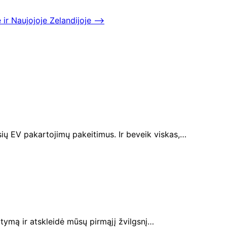
ir Naujojoje Zelandijoje
⟶
ių EV pakartojimų pakeitimus. Ir beveik viskas,…
tatymą ir atskleidė mūsų pirmąjį žvilgsnį…