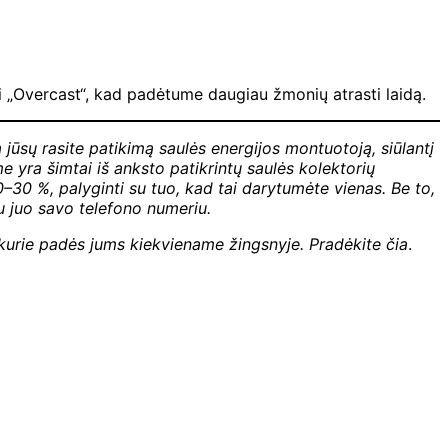
i „Overcast“, kad padėtume daugiau žmonių atrasti laidą.
a jūsų rasite patikimą saulės energijos montuotoją, siūlantį
yra šimtai iš anksto patikrintų saulės kolektorių
–30 %, palyginti su tuo, kad tai darytumėte vienas. Be to,
u juo savo telefono numeriu.
ų, kurie padės jums kiekviename žingsnyje.
Pradėkite čia
.