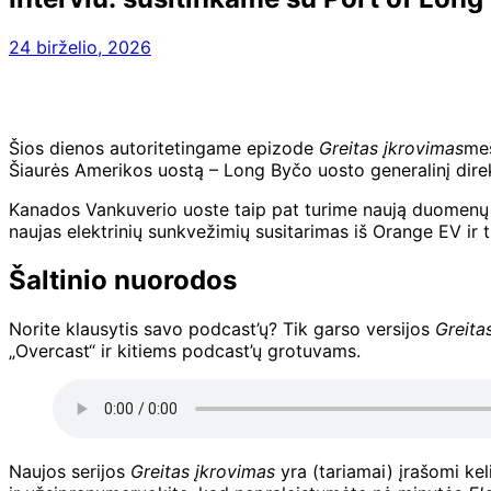
24 birželio, 2026
Šios dienos autoritetingame epizode
Greitas įkrovimas
mes
Šiaurės Amerikos uostą – Long Byčo uosto generalinį dire
Kanados Vankuverio uoste taip pat turime naują duomenų d
naujas elektrinių sunkvežimių susitarimas iš Orange EV ir 
Šaltinio nuorodos
Norite klausytis savo podcast’ų? Tik garso versijos
Greita
„Overcast“ ir kitiems podcast’ų grotuvams.
Naujos serijos
Greitas įkrovimas
yra (tariamai) įrašomi kel