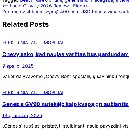
Navigacija
⟵
Lucid Gravity 2026 Review | Electrek
Zenobē užsitikrina „žymų“ 400 mln. USD finansavimą sunkia
tarp
įrašų
Related Posts
ELEKTRINIAI AUTOMOBILIAI
Chevy sako, kad naujas varžtas bus parduodamas 
9 spalio, 2025
Vakar dalyvavome „Chevy Bolt“ specialiųjų savininkų reng
ELEKTRINIAI AUTOMOBILIAI
Genesis GV90 nutekėjo kaip kvapą gniaužiantis 
13 gruodžio, 2025
„Genesis“ ruošiasi pristatyti stulbinantį naują pavyzdinį vi