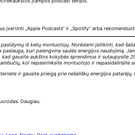
ectrek
aukštos įtampos podcast serijos.
s įvertinti „Apple Podcasts“ ir „Spotify“ arba rekomenduot
 pasiūlymų iš kelių montuotojų. Norėdami įsitikinti, kad šali
aslauga, kuri palengvina saulės energijos naudojimą. Jame 
i, kad gausite aukštos kokybės sprendimus ir sutaupysite 20
mbučių, kol nepasirinksite montuotojo ir nepasidalinsite s
ternete ir gausite prieigą prie nešališkų energijos patarėj
nuorodas.
Daugiau.
iu
,
Long
,
Noeliu
,
Port
,
susitinkame