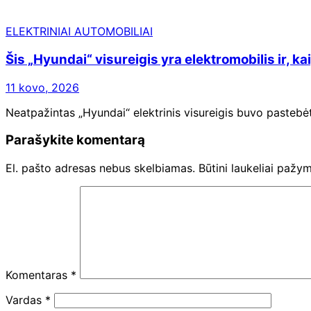
ELEKTRINIAI AUTOMOBILIAI
Šis „Hyundai“ visureigis yra elektromobilis ir, k
11 kovo, 2026
Neatpažintas „Hyundai“ elektrinis visureigis buvo pastebė
Parašykite komentarą
El. pašto adresas nebus skelbiamas.
Būtini laukeliai pažy
Komentaras
*
Vardas
*