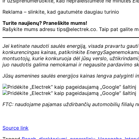
ir užsiprenumeruokite, kad nepraleistumėte nė minutės
El
Reklama – slinkite, kad gautumėte daugiau turinio
Turite naujienų? Praneškite mums!
Rašykite mums adresu tips@electrek.co. Taip pat galite mu
Jei ketinate naudoti saulės energiją, visada pravartu gauti
konkurencingas kainas, patikrinkite
EnergySage
nemokama p
montuotojų, kurie konkuruoja dėl jūsų verslo, užtikrindam
juo naudotis galima nemokamai ir negausite pardavimo ska
Jūsų asmenines saulės energijos kainas lengva palyginti in
FTC: naudojame pajamas uždirbančių automobilių filialų 
Source link
Tagged
Beach
,
direktoriumi
,
generaliniu
,
Hacegaba
,
Interv