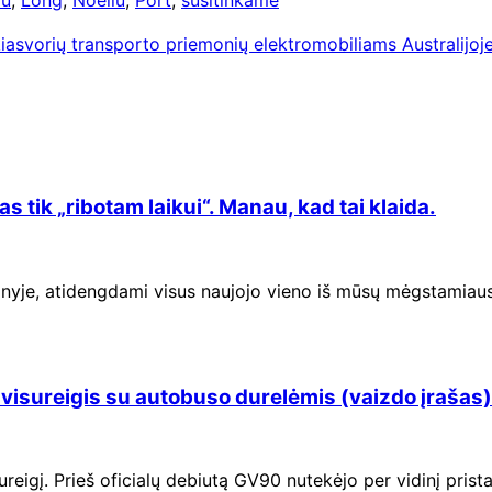
svorių transporto priemonių elektromobiliams Australijoje 
tik „ribotam laikui“. Manau, kad tai klaida.
inyje, atidengdami visus naujojo vieno iš mūsų mėgstamiaus
visureigis su autobuso durelėmis (vaizdo įrašas)
sureigį. Prieš oficialų debiutą GV90 nutekėjo per vidinį pris