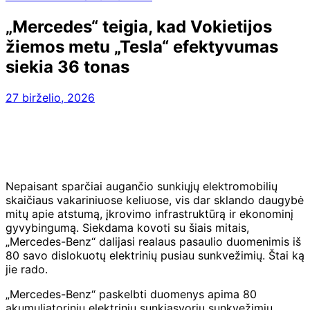
„Mercedes“ teigia, kad Vokietijos
žiemos metu „Tesla“ efektyvumas
siekia 36 tonas
27 birželio, 2026
Nepaisant sparčiai augančio sunkiųjų elektromobilių
skaičiaus vakariniuose keliuose, vis dar sklando daugybė
mitų apie atstumą, įkrovimo infrastruktūrą ir ekonominį
gyvybingumą. Siekdama kovoti su šiais mitais,
„Mercedes-Benz“ dalijasi realaus pasaulio duomenimis iš
80 savo dislokuotų elektrinių pusiau sunkvežimių. Štai ką
jie rado.
„Mercedes-Benz“ paskelbti duomenys apima 80
akumuliatorinių elektrinių sunkiasvorių sunkvežimių,