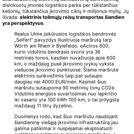
dislokuotų įmonės logistikos parke per tūkstančius
kelionių, tūkstančius įkrovimo ciklų ir milijonus mylių. Jų
išvada:
elektrinis tolimųjų reisų transportas šiandien
yra perspektyvus
.
Realus Ulme įsikūrusios logistikos bendrovės
„Seifert“ pavyzdys iliustruoja maršrutą tarp
Wörth am Rhein ir Bylefeldo. eActros 600,
kurio vidutinis bendrasis svoris yra 36
metrinės tonos, kasdien nuvažiuoja apie 600
km, o maždaug pusė įkrovimo įvykių vyksta
viešuose įkrovimo punktuose. Šiame maršrute
elektrinis sunkvežimis taip pat sutaupo
daugiau nei 4000 EUR/mėn. Kasmet šiuo
maršrutu sutaupoma 90 metrinių tonų CO2e.
Vidutinis energijos suvartojimas nuo lapkričio
iki vasario yra 100 kWh 100 km, o tai prilygsta
maždaug 11 litrų dyzelino.
Duomenys rodo, kad šiuo maršrutu naudojant
šiandieninę viešąją įkrovimo infrastruktūrą jau
galima patikimai ir nuspėjamai eksploatuoti