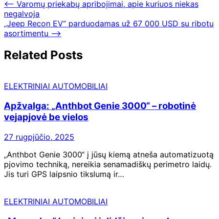
⟵
Varomų priekabų apribojimai, apie kuriuos niekas
negalvoja
„Jeep Recon EV“ parduodamas už 67 000 USD su ribotu
asortimentu
⟶
Related Posts
ELEKTRINIAI AUTOMOBILIAI
Apžvalga: „Anthbot Genie 3000“ – robotinė
vejapjovė be vielos
27 rugpjūčio, 2025
„Anthbot Genie 3000“ į jūsų kiemą atneša automatizuotą
pjovimo techniką, nereikia senamadiškų perimetro laidų.
Jis turi GPS laipsnio tikslumą ir…
ELEKTRINIAI AUTOMOBILIAI