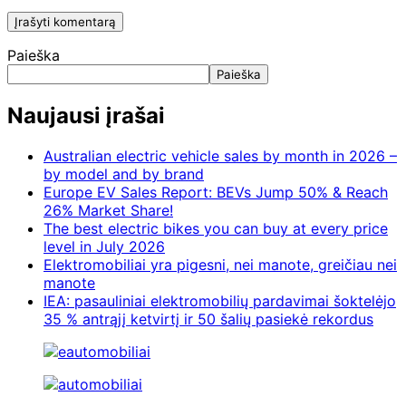
Paieška
Paieška
Naujausi įrašai
Australian electric vehicle sales by month in 2026 –
by model and by brand
Europe EV Sales Report: BEVs Jump 50% & Reach
26% Market Share!
The best electric bikes you can buy at every price
level in July 2026
Elektromobiliai yra pigesni, nei manote, greičiau nei
manote
IEA: pasauliniai elektromobilių pardavimai šoktelėjo
35 % antrąjį ketvirtį ir 50 šalių pasiekė rekordus