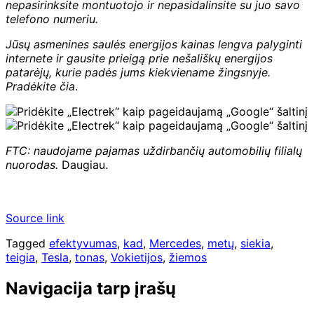
nepasirinksite montuotojo ir nepasidalinsite su juo savo
telefono numeriu.
Jūsų asmenines saulės energijos kainas lengva palyginti
internete ir gausite prieigą prie nešališkų energijos
patarėjų, kurie padės jums kiekviename žingsnyje.
Pradėkite čia
.
FTC: naudojame pajamas uždirbančių automobilių filialų
nuorodas.
Daugiau.
Source link
Tagged
efektyvumas
,
kad
,
Mercedes
,
metų
,
siekia
,
teigia
,
Tesla
,
tonas
,
Vokietijos
,
žiemos
Navigacija tarp įrašų