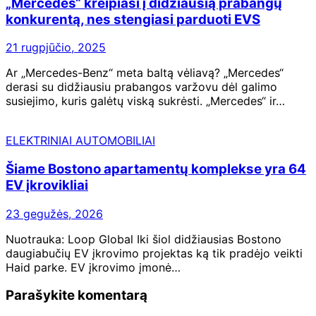
„Mercedes“ kreipiasi į didžiausią prabangų
konkurentą, nes stengiasi parduoti EVS
21 rugpjūčio, 2025
Ar „Mercedes-Benz“ meta baltą vėliavą? „Mercedes“
derasi su didžiausiu prabangos varžovu dėl galimo
susiejimo, kuris galėtų viską sukrėsti. „Mercedes“ ir…
ELEKTRINIAI AUTOMOBILIAI
Šiame Bostono apartamentų komplekse yra 64
EV įkrovikliai
23 gegužės, 2026
Nuotrauka: Loop Global Iki šiol didžiausias Bostono
daugiabučių EV įkrovimo projektas ką tik pradėjo veikti
Haid parke. EV įkrovimo įmonė…
Parašykite komentarą