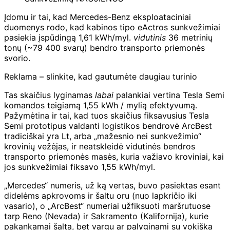
Įdomu ir tai, kad Mercedes-Benz eksploataciniai
duomenys rodo, kad kabinos tipo eActros sunkvežimiai
pasiekia įspūdingą 1,61 kWh/myl.
vidutinis
36 metrinių
tonų (~79 400 svarų) bendro transporto priemonės
svorio.
Reklama – slinkite, kad gautumėte daugiau turinio
Tas skaičius lyginamas
labai
palankiai vertina Tesla Semi
komandos teigiamą 1,55 kWh / mylią efektyvumą.
Pažymėtina ir tai, kad tuos skaičius fiksavusius Tesla
Semi prototipus valdanti logistikos bendrovė ArcBest
tradiciškai yra Lt, arba „mažesnio nei sunkvežimio“
krovinių vežėjas, ir neatskleidė vidutinės bendros
transporto priemonės masės, kuria važiavo kroviniai, kai
jos sunkvežimiai fiksavo 1,55 kWh/myl.
„Mercedes“ numeris, už ką vertas, buvo pasiektas esant
didelėms apkrovoms ir šaltu oru (nuo lapkričio iki
vasario), o „ArcBest“ numeriai užfiksuoti maršrutuose
tarp Reno (Nevada) ir Sakramento (Kalifornija), kurie
pakankamai šalta, bet vargu ar palyginami su vokiška