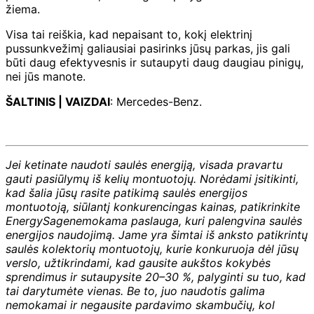
žiema.
Visa tai reiškia, kad nepaisant to, kokį elektrinį
pussunkvežimį galiausiai pasirinks jūsų parkas, jis gali
būti daug efektyvesnis ir sutaupyti daug daugiau pinigų,
nei jūs manote.
ŠALTINIS | VAIZDAI
: Mercedes-Benz.
Jei ketinate naudoti saulės energiją, visada pravartu
gauti pasiūlymų iš kelių montuotojų. Norėdami įsitikinti,
kad šalia jūsų rasite patikimą saulės energijos
montuotoją, siūlantį konkurencingas kainas, patikrinkite
EnergySage
nemokama paslauga, kuri palengvina saulės
energijos naudojimą. Jame yra šimtai iš anksto patikrintų
saulės kolektorių montuotojų, kurie konkuruoja dėl jūsų
verslo, užtikrindami, kad gausite aukštos kokybės
sprendimus ir sutaupysite 20–30 %, palyginti su tuo, kad
tai darytumėte vienas. Be to, juo naudotis galima
nemokamai ir negausite pardavimo skambučių, kol