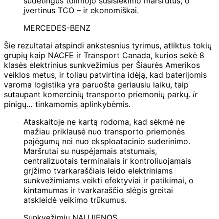
sudėtingus tolimojo susisiekimo maršrutus, o
įvertinus TCO – ir ekonomiškai.
MERCEDES-BENZ
Šie rezultatai atspindi ankstesnius tyrimus, atliktus tokių
grupių kaip NACFE ir Transport Canada, kurios sekė 8
klasės elektrinius sunkvežimius per Šiaurės Amerikos
veiklos metus, ir toliau patvirtina idėją, kad baterijomis
varoma logistika yra paruošta geriausiu laiku, taip
sutaupant komercinių transporto priemonių parkų.
ir
pinigų… tinkamomis aplinkybėmis.
Ataskaitoje ne kartą rodoma, kad sėkmė ne
mažiau priklausė nuo transporto priemonės
pajėgumų nei nuo eksploatacinio suderinimo.
Maršrutai su nuspėjamais atstumais,
centralizuotais terminalais ir kontroliuojamais
grįžimo tvarkaraščiais leido elektriniams
sunkvežimiams veikti efektyviai ir patikimai, o
kintamumas ir tvarkaraščio slėgis greitai
atskleidė veikimo trūkumus.
Sunkvežimių NAUJIENOS