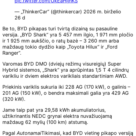
pic.twitter.com/UkEaHljhKS
— „ThinkerCar“ (@thinkercar) 2026 m. birželio
26 d
Be to, BYD pikapas turi tvirtą dizainą su pasauline
versija. „BYD Shark“ yra 5 457 mm ilgio, 1 971 mm pločio
ir 1 925 mm aukščio, o ratų bazė – 3 260 mm arba
maždaug tokio dydžio kaip „Toyota Hilux“ ir „Ford
Ranger“.
Varomas BYD DMO (dviejų režimų visureigių) Super
Hybrid sistemos, „Shark“ yra aprūpintas 1,5 T 4 cilindrų
varikliu ir dviem elektros varikliais standartiniam AWD.
Priekinis variklis sukuria iki 228 AG (170 kW), o galinis –
201 AG (150 kW), o bendra maksimali galia yra 429 AG
(320 kW).
Jame taip pat yra 29,58 kWh akumuliatorius,
užtikrinantis NEDC grynai elektra nuvažiuojamą
maždaug 62 mylių (100 km) atstumą.
Pagal
Autonamai
Tikimasi, kad BYD vietinę pikapo versiją