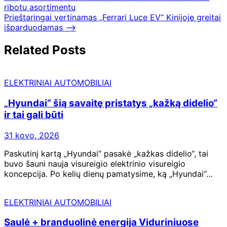
ribotu asortimentu
Prieštaringai vertinamas „Ferrari Luce EV“ Kinijoje greitai
išparduodamas
⟶
Related Posts
ELEKTRINIAI AUTOMOBILIAI
„Hyundai“ šią savaitę pristatys „kažką didelio“
ir tai gali būti
31 kovo, 2026
Paskutinį kartą „Hyundai“ pasakė „kažkas didelio“, tai
buvo šauni nauja visureigio elektrinio visureigio
koncepcija. Po kelių dienų pamatysime, ką „Hyundai“…
ELEKTRINIAI AUTOMOBILIAI
Saulė + branduolinė energija Viduriniuose