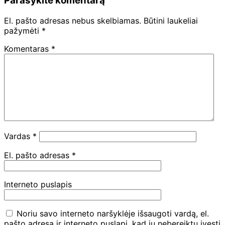
Parašykite komentarą
El. pašto adresas nebus skelbiamas.
Būtini laukeliai
pažymėti
*
Komentaras
*
Vardas
*
El. pašto adresas
*
Interneto puslapis
Noriu savo interneto naršyklėje išsaugoti vardą, el.
pašto adresą ir interneto puslapį, kad jų nebereiktų įvesti