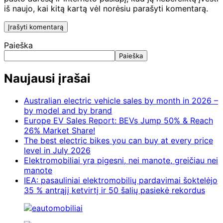
iš naujo, kai kitą kartą vėl norėsiu parašyti komentarą.
Paieška
Paieška
Naujausi įrašai
Australian electric vehicle sales by month in 2026 –
by model and by brand
Europe EV Sales Report: BEVs Jump 50% & Reach
26% Market Share!
The best electric bikes you can buy at every price
level in July 2026
Elektromobiliai yra pigesni, nei manote, greičiau nei
manote
IEA: pasauliniai elektromobilių pardavimai šoktelėjo
35 % antrąjį ketvirtį ir 50 šalių pasiekė rekordus