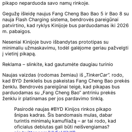
pikapo neparduoda savo namų rinkoje.
Gegužę išleidę naujus Fang Cheng Bao Bao 5 ir Bao 8 su
nauja Flash Charging sistema, bendrovės pareigūnai
patvirtino, kad ryklys Kinijoje bus parduodamas iki 2026
m. pabaigos.
Neseniai Kinijoje buvo išbandytas prototipas su
minimaliu užmaskavimu, todėl galėjome geriau pažvelgti
į vietinį pikapą.
Reklama – slinkite, kad gautumėte daugiau turinio
Naujas vaizdas (rodomas žemiau) iš
„TinkerCar“.
rodo,
kad BYD ženklelis bus pakeistas Fang Cheng Bao prekės
ženklu. Bendrovės pareigūnai teigė, kad pikapas bus
parduodamas su „Fang Cheng Bao“ antriniu prekės
ženklu ir platinamas per jos pardavimo tinklą.
Pasirodė naujas #BYD Kinijos rinkos pikapo
šnipas kadras. Šis bandomasis mulas, dabar
turintis minimalų kamufliažą – ar tai rodo, kad
oficialus debiutas gali būti neišvengiamas?