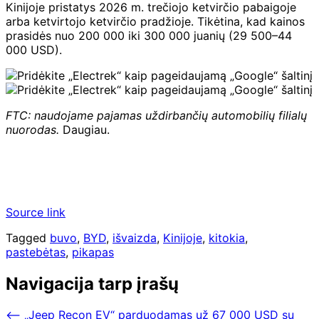
Kinijoje pristatys 2026 m. trečiojo ketvirčio pabaigoje
arba ketvirtojo ketvirčio pradžioje. Tikėtina, kad kainos
prasidės nuo 200 000 iki 300 000 juanių (29 500–44
000 USD).
FTC: naudojame pajamas uždirbančių automobilių filialų
nuorodas.
Daugiau.
Source link
Tagged
buvo
,
BYD
,
išvaizda
,
Kinijoje
,
kitokia
,
pastebėtas
,
pikapas
Navigacija tarp įrašų
⟵
„Jeep Recon EV“ parduodamas už 67 000 USD su