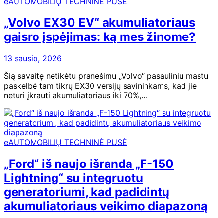
eAUTOMOBILIŲ TECHNINĖ PUSĖ
„Volvo EX30 EV“ akumuliatoriaus
gaisro įspėjimas: ką mes žinome?
13 sausio, 2026
Šią savaitę netikėtu pranešimu „Volvo“ pasauliniu mastu
paskelbė tam tikrų EX30 versijų savininkams, kad jie
neturi įkrauti akumuliatoriaus iki 70%,…
eAUTOMOBILIŲ TECHNINĖ PUSĖ
„Ford“ iš naujo išranda „F-150
Lightning“ su integruotu
generatoriumi, kad padidintų
akumuliatoriaus veikimo diapazoną