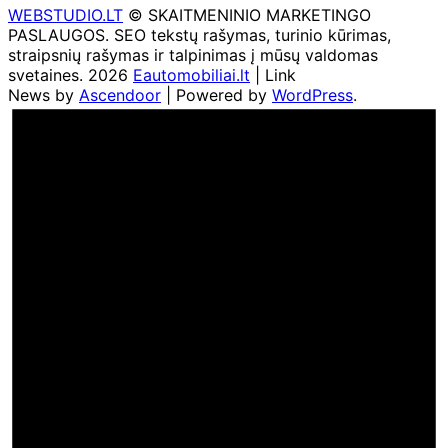
WEBSTUDIO.LT
© SKAITMENINIO MARKETINGO
PASLAUGOS. SEO tekstų rašymas, turinio kūrimas,
straipsnių rašymas ir talpinimas į mūsų valdomas
svetaines. 2026
Eautomobiliai.lt
| Link
News by
Ascendoor
| Powered by
WordPress
.