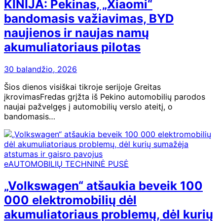
KINIJA: Pekinas, „Xiaomi“
bandomasis važiavimas, BYD
naujienos ir naujas namų
akumuliatoriaus pilotas
30 balandžio, 2026
Šios dienos visiškai tikroje serijoje Greitas
įkrovimasFredas grįžta iš Pekino automobilių parodos
naujai pažvelgęs į automobilių verslo ateitį, o
bandomasis…
eAUTOMOBILIŲ TECHNINĖ PUSĖ
„Volkswagen“ atšaukia beveik 100
000 elektromobilių dėl
akumuliatoriaus problemų, dėl kurių