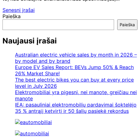
Navigacija
Senesni įrašai
Paieška
tarp
Paieška
įrašų
Naujausi įrašai
Australian electric vehicle sales by month in 2026 –
by model and by brand
Europe EV Sales Report: BEVs Jump 50% & Reach
26% Market Share!
The best electric bikes you can buy at every price
level in July 2026
Elektromobiliai yra pigesni, nei manote, greičiau nei
manote
IEA: pasauliniai elektromobilių pardavimai šoktelėjo
35 % antrąjį ketvirtį ir 50 šalių pasiekė rekordus