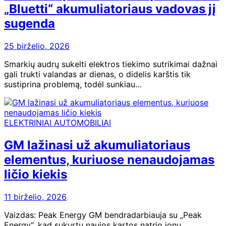
„Bluetti“ akumuliatoriaus vadovas jį
sugenda
25 birželio, 2026
Smarkių audrų sukelti elektros tiekimo sutrikimai dažnai
gali trukti valandas ar dienas, o didelis karštis tik
sustiprina problemą, todėl sunkiau…
ELEKTRINIAI AUTOMOBILIAI
GM lažinasi už akumuliatoriaus
elementus, kuriuose nenaudojamas
ličio kiekis
11 birželio, 2026
Vaizdas: Peak Energy GM bendradarbiauja su „Peak
Energy“, kad sukurtų naujos kartos natrio jonų