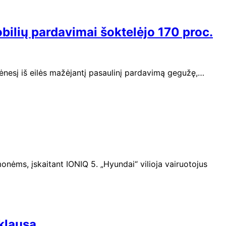
obilių pardavimai šoktelėjo 170 proc.
ėnesį iš eilės mažėjantį pasaulinį pardavimą gegužę,…
nėms, įskaitant IONIQ 5. „Hyundai“ vilioja vairuotojus
klausa