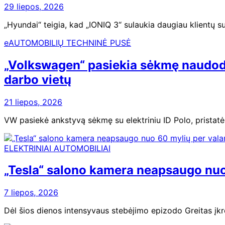
29 liepos, 2026
„Hyundai“ teigia, kad „IONIQ 3“ sulaukia daugiau klientų s
eAUTOMOBILIŲ TECHNINĖ PUSĖ
„Volkswagen“ pasiekia sėkmę naudodama
darbo vietų
21 liepos, 2026
VW pasiekė ankstyvą sėkmę su elektriniu ID Polo, pristatė
ELEKTRINIAI AUTOMOBILIAI
„Tesla“ salono kamera neapsaugo nuo 6
7 liepos, 2026
Dėl šios dienos intensyvaus stebėjimo epizodo Greitas įkr