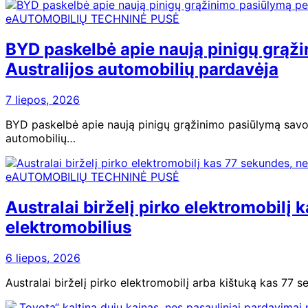
eAUTOMOBILIŲ TECHNINĖ PUSĖ
BYD paskelbė apie naują pinigų grąž
Australijos automobilių pardavėja
7 liepos, 2026
BYD paskelbė apie naują pinigų grąžinimo pasiūlymą savo g
automobilių…
eAUTOMOBILIŲ TECHNINĖ PUSĖ
Australai birželį pirko elektromobilį 
elektromobilius
6 liepos, 2026
Australai birželį pirko elektromobilį arba kištuką kas 77 