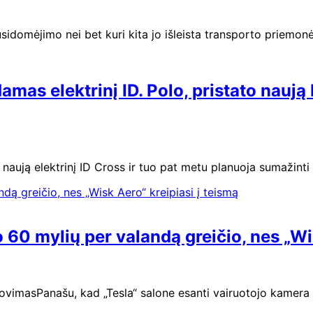
usidomėjimo nei bet kuri kita jo išleista transporto priemon
s elektrinį ID. Polo, pristato naują 
 naują elektrinį ID Cross ir tuo pat metu planuoja sumažint
0 mylių per valandą greičio, nes „Wis
ovimasPanašu, kad „Tesla“ salone esanti vairuotojo kamera 