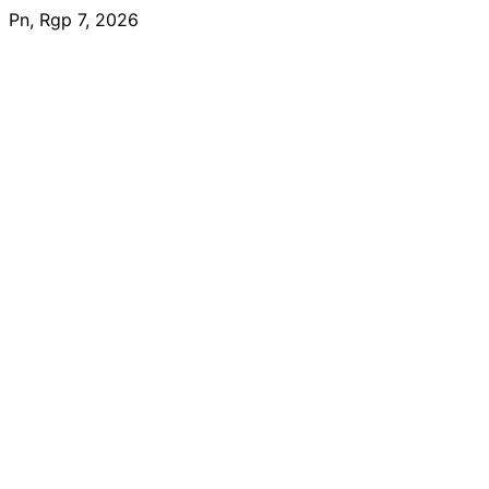
Skip
Pn, Rgp 7, 2026
to
content