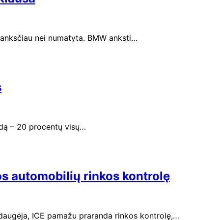
is anksčiau nei numatyta. BMW anksti…
s
rdą – 20 procentų visų…
os automobilių rinkos kontrolę
 daugėja, ICE pamažu praranda rinkos kontrolę,…