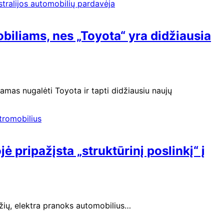
iliams, nes „Toyota“ yra didžiausia
mas nugalėti Toyota ir tapti didžiausiu naujų
ė pripažįsta „struktūrinį poslinkį“ į
džių, elektra pranoks automobilius…