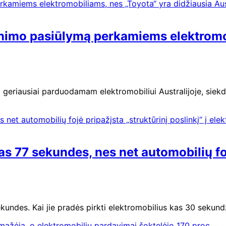
inimo pasiūlymą perkamiems elektromob
eriausiai parduodamam elektromobiliui Australijoje, siekda
kas 77 sekundes, nes net automobilių foj
sekundes. Kai jie pradės pirkti elektromobilius kas 30 sekun