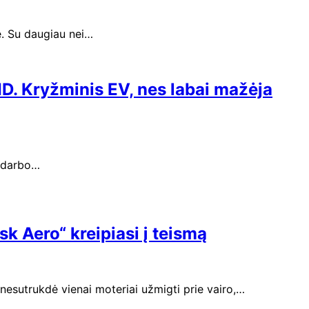
ė. Su daugiau nei…
ID. Kryžminis EV, nes labai mažėja
i darbo…
k Aero“ kreipiasi į teismą
nesutrukdė vienai moteriai užmigti prie vairo,…