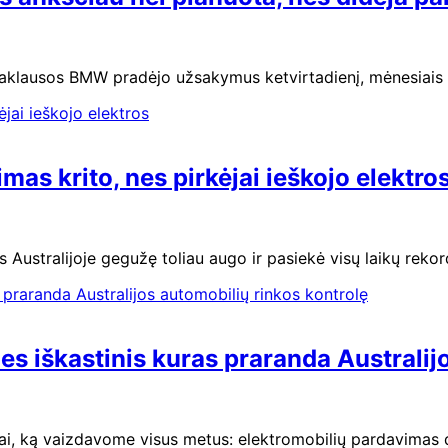
lės paklausos BMW pradėjo užsakymus ketvirtadienį, mėnesia
imas krito, nes pirkėjai ieškojo elektro
 Australijoje gegužę toliau augo ir pasiekė visų laikų reko
s iškastinis kuras praranda Australij
Tai, ką vaizdavome visus metus: elektromobilių pardavimas