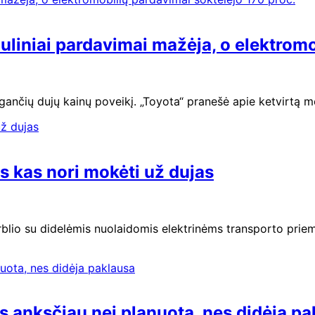
auliniai pardavimai mažėja, o elektrom
ančių dujų kainų poveikį. „Toyota“ pranešė apie ketvirtą m
s kas nori mokėti už dujas
blio su didelėmis nuolaidomis elektrinėms transporto priemo
 anksčiau nei planuota, nes didėja pa