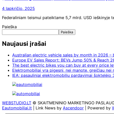
4 lapkričio, 2025
Federaliniam teismui pateiktame 5,7 mlrd. USD ieškinyje t
Paieška
Paieška
Naujausi įrašai
Australian electric vehicle sales by month in 2026 
Europe EV Sales Report: BEVs Jump 50% & Reach 2
The best electric bikes you can buy at every price le
Elektromobiliai yra pigesni, nei manote, greičiau nei
IEA: pasauliniai elektromobilių pardavimai šoktelėjo 3
WEBSTUDIO.LT
© SKAITMENINIO MARKETINGO PASLAUGOS. SE
Eautomobiliai.lt
| Link News by
Ascendoor
| Powered by