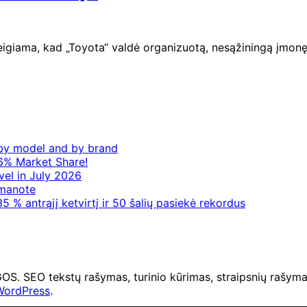
eigiama, kad „Toyota“ valdė organizuotą, nesąžiningą įmonę
– by model and by brand
6% Market Share!
vel in July 2026
 manote
5 % antrąjį ketvirtį ir 50 šalių pasiekė rekordus
O tekstų rašymas, turinio kūrimas, straipsnių rašymas 
WordPress
.