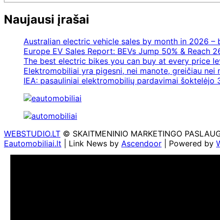
Naujausi įrašai
Australian electric vehicle sales by month in 2026 
Europe EV Sales Report: BEVs Jump 50% & Reach 2
The best electric bikes you can buy at every price le
Elektromobiliai yra pigesni, nei manote, greičiau nei
IEA: pasauliniai elektromobilių pardavimai šoktelėjo 3
WEBSTUDIO.LT
© SKAITMENINIO MARKETINGO PASLAUGOS. SE
Eautomobiliai.lt
| Link News by
Ascendoor
| Powered by