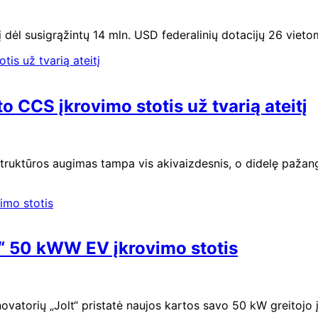
 dėl susigrąžintų 14 mln. USD federalinių dotacijų 26 vieto
o CCS įkrovimo stotis už tvarią ateitį
astruktūros augimas tampa vis akivaizdesnis, o didelę paž
bo“ 50 kWW EV įkrovimo stotis
novatorių „Jolt“ pristatė naujos kartos savo 50 kW greitojo 