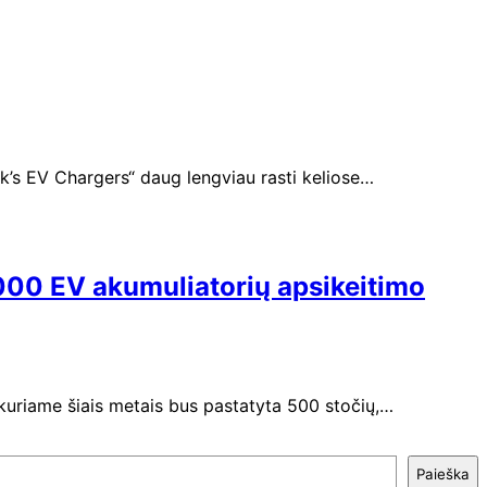
’s EV Chargers“ daug lengviau rasti keliose…
0 000 EV akumuliatorių apsikeitimo
 kuriame šiais metais bus pastatyta 500 stočių,…
Paieška