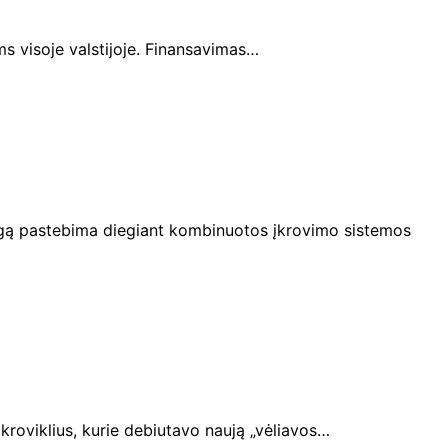
ms visoje valstijoje. Finansavimas…
angą pastebima diegiant kombinuotos įkrovimo sistemos
įkroviklius, kurie debiutavo naują „vėliavos…