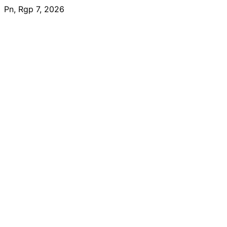
Skip
Pn, Rgp 7, 2026
to
content