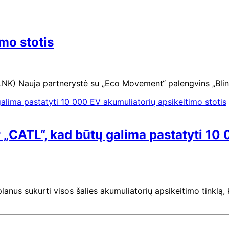
imo stotis
NK) Nauja partnerystė su „Eco Movement“ palengvins „Blink
ir „CATL“, kad būtų galima pastatyti 1
anus sukurti visos šalies akumuliatorių apsikeitimo tinklą,