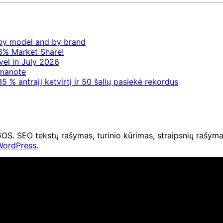
– by model and by brand
6% Market Share!
vel in July 2026
 manote
5 % antrąjį ketvirtį ir 50 šalių pasiekė rekordus
O tekstų rašymas, turinio kūrimas, straipsnių rašymas 
WordPress
.