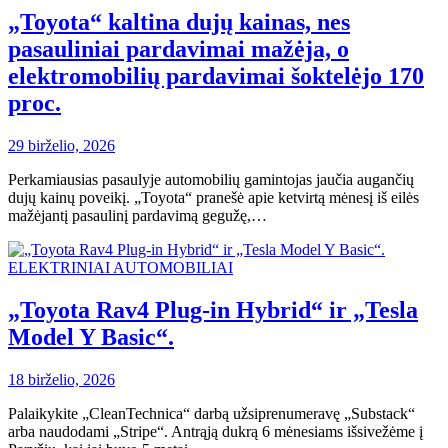
„Toyota“ kaltina dujų kainas, nes
pasauliniai pardavimai mažėja, o
elektromobilių pardavimai šoktelėjo 170
proc.
29 birželio, 2026
Perkamiausias pasaulyje automobilių gamintojas jaučia augančių
dujų kainų poveikį. „Toyota“ pranešė apie ketvirtą mėnesį iš eilės
mažėjantį pasaulinį pardavimą gegužę,…
ELEKTRINIAI AUTOMOBILIAI
„Toyota Rav4 Plug-in Hybrid“ ir „Tesla
Model Y Basic“.
18 birželio, 2026
Palaikykite „CleanTechnica“ darbą užsiprenumeravę „Substack“
arba naudodami „Stripe“. Antrąją dukrą 6 mėnesiams išsivežėme į