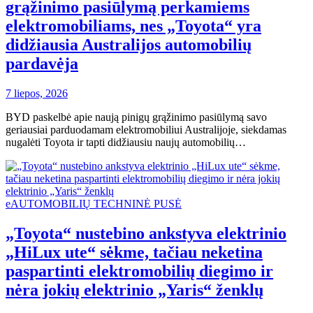
grąžinimo pasiūlymą perkamiems
elektromobiliams, nes „Toyota“ yra
didžiausia Australijos automobilių
pardavėja
7 liepos, 2026
BYD paskelbė apie naują pinigų grąžinimo pasiūlymą savo
geriausiai parduodamam elektromobiliui Australijoje, siekdamas
nugalėti Toyota ir tapti didžiausiu naujų automobilių…
eAUTOMOBILIŲ TECHNINĖ PUSĖ
„Toyota“ nustebino ankstyva elektrinio
„HiLux ute“ sėkme, tačiau neketina
paspartinti elektromobilių diegimo ir
nėra jokių elektrinio „Yaris“ ženklų