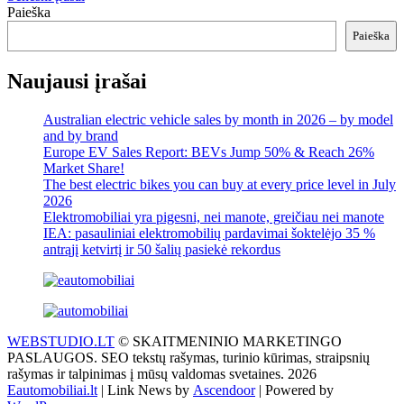
Paieška
tarp
Paieška
įrašų
Naujausi įrašai
Australian electric vehicle sales by month in 2026 – by model
and by brand
Europe EV Sales Report: BEVs Jump 50% & Reach 26%
Market Share!
The best electric bikes you can buy at every price level in July
2026
Elektromobiliai yra pigesni, nei manote, greičiau nei manote
IEA: pasauliniai elektromobilių pardavimai šoktelėjo 35 %
antrąjį ketvirtį ir 50 šalių pasiekė rekordus
WEBSTUDIO.LT
© SKAITMENINIO MARKETINGO
PASLAUGOS. SEO tekstų rašymas, turinio kūrimas, straipsnių
rašymas ir talpinimas į mūsų valdomas svetaines. 2026
Eautomobiliai.lt
| Link News by
Ascendoor
| Powered by