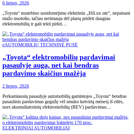
6 liepos, 2026
„Toyota“ nustebino susidomėjimu elektriniu „HiLux ute“, nepaisant
mažo nuotolio, tačiau nerimauja dėl planų pridėti daugiau
elektromobilių ir gali tekti pirkti…
eAUTOMOBILIŲ TECHNINĖ PUSĖ
„Toyota“ elektromobilių pardavimai
pasaulyje auga, net kai bendras
pardavimo skaičius mažėja
2 liepos, 2026
Perkamiausių pasaulyje automobilių gamintojos „Toyota“ bendras
pasaulinis pardavimas gegužę vėl smuko ketvirtą mėnesį iš eilės,
nors akumuliatorinių elektromobilių (BEV) pardavimas…
ELEKTRINIAI AUTOMOBILIAI