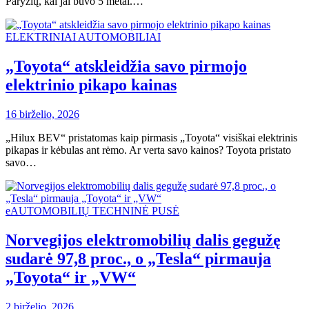
Paryžių, kai jai buvo 5 metai.…
ELEKTRINIAI AUTOMOBILIAI
„Toyota“ atskleidžia savo pirmojo
elektrinio pikapo kainas
16 birželio, 2026
„Hilux BEV“ pristatomas kaip pirmasis „Toyota“ visiškai elektrinis
pikapas ir kėbulas ant rėmo. Ar verta savo kainos? Toyota pristato
savo…
eAUTOMOBILIŲ TECHNINĖ PUSĖ
Norvegijos elektromobilių dalis gegužę
sudarė 97,8 proc., o „Tesla“ pirmauja
„Toyota“ ir „VW“
2 birželio, 2026