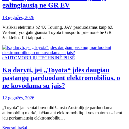
galingiausią ne GR EV
13 gegužės, 2026
Visiškai elektrinis bZ4X Touring, JAV parduodamas kaip bZ
Woland, yra galingiausia Toyota transporto priemonė be GR
ženklelio. Tai taip pat…
eAUTOMOBILIŲ TECHNINĖ PUSĖ
Ką daryti, jei „Toyota“ įdės daugiau
pastangų parduodant elektromobilius, o
ne kovodama su jais?
12 gegužės, 2026
„Toyota“ jau seniai buvo didžiausia Australijoje parduodama
automobilių markė, tačiau ant elektromobilių ji vos matoma – bent
jau perkamiausių elektromobilių…
Navigacija
Senesni įrašai