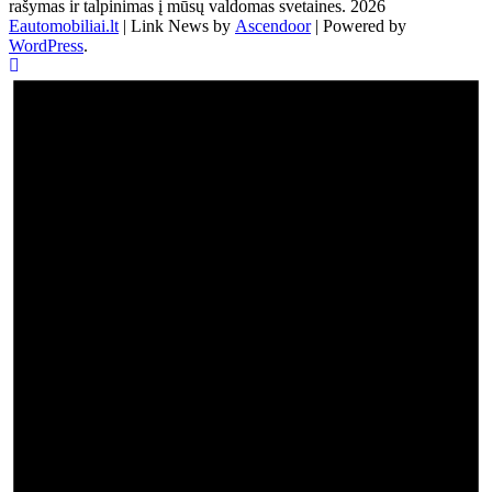
rašymas ir talpinimas į mūsų valdomas svetaines. 2026
Eautomobiliai.lt
| Link News by
Ascendoor
| Powered by
WordPress
.