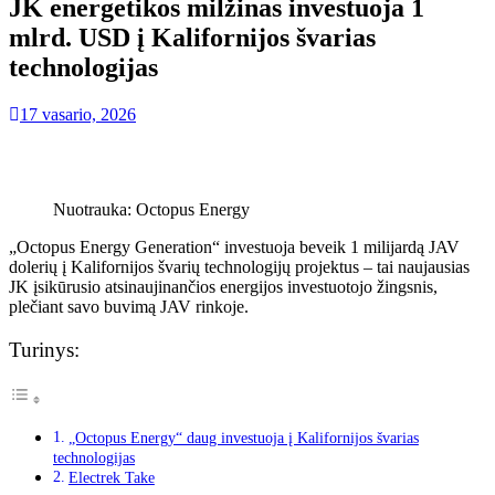
JK energetikos milžinas investuoja 1
mlrd. USD į Kalifornijos švarias
technologijas
17 vasario, 2026
Nuotrauka: Octopus Energy
„Octopus Energy Generation“ investuoja beveik 1 milijardą JAV
dolerių į Kalifornijos švarių technologijų projektus – tai naujausias
JK įsikūrusio atsinaujinančios energijos investuotojo žingsnis,
plečiant savo buvimą JAV rinkoje.
Turinys:
„Octopus Energy“ daug investuoja į Kalifornijos švarias
technologijas
Electrek Take