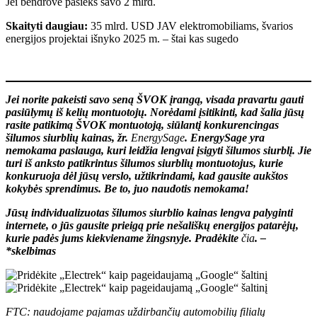
Jei bendrovė pasieks savo 2 mlrd.
Skaityti daugiau:
35 mlrd. USD JAV elektromobiliams, švarios
energijos projektai išnyko 2025 m. – štai kas sugedo
Jei norite pakeisti savo seną ŠVOK įrangą, visada pravartu gauti
pasiūlymų iš kelių montuotojų. Norėdami įsitikinti, kad šalia jūsų
rasite patikimą ŠVOK montuotoją, siūlantį konkurencingas
šilumos siurblių kainas, žr.
EnergySage
. EnergySage yra
nemokama paslauga, kuri leidžia lengvai įsigyti šilumos siurblį. Jie
turi iš anksto patikrintus šilumos siurblių montuotojus, kurie
konkuruoja dėl jūsų verslo, užtikrindami, kad gausite aukštos
kokybės sprendimus. Be to, juo naudotis nemokama!
Jūsų individualizuotas šilumos siurblio kainas lengva palyginti
internete, o jūs gausite prieigą prie nešališkų energijos patarėjų,
kurie padės jums kiekviename žingsnyje. Pradėkite
čia
. –
*skelbimas
FTC: naudojame pajamas uždirbančių automobilių filialų