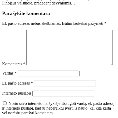
Ilinojaus valstijoje, pradedant devyniomis…
Parašykite komentarą
El. pašto adresas nebus skelbiamas.
Būtini laukeliai pažymėti
*
Komentaras
*
Vardas
*
El. pašto adresas
*
Interneto puslapis
Noriu savo interneto naršyklėje išsaugoti vardą, el. pašto adresą
ir interneto puslapį, kad jų nebereiktų įvesti iš naujo, kai kitą kartą
vėl norėsiu parašyti komentarą.