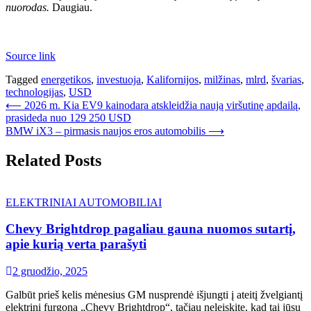
nuorodas.
Daugiau.
Source link
Tagged
energetikos
,
investuoja
,
Kalifornijos
,
milžinas
,
mlrd
,
švarias
,
technologijas
,
USD
Navigacija
⟵
2026 m. Kia EV9 kainodara atskleidžia naują viršutinę apdailą,
prasideda nuo 129 250 USD
tarp
BMW iX3 – pirmasis naujos eros automobilis
⟶
įrašų
Related Posts
ELEKTRINIAI AUTOMOBILIAI
Chevy Brightdrop pagaliau gauna nuomos sutartį,
apie kurią verta parašyti
2 gruodžio, 2025
Galbūt prieš kelis mėnesius GM nusprendė išjungti į ateitį žvelgiantį
elektrinį furgoną „Chevy Brightdrop“, tačiau neleiskite, kad tai jūsų