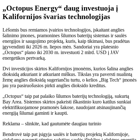
„Octopus Energy“ daug investuoja į
Kalifornijos švarias technologijas
Lėšomis bus remiamos įvairios technologijos, įskaitant anglies
šalinimo įmones, pramonines šilumos baterijų sistemas ir saulės
energijos ir saugojimo projektą, kuris, kaip tikimasi, bus pradėtas
įgyvendinti iki 2026 m. liepos mėn. Sandoriai yra platesnio
„Octopus“ plano iki 2030 m. investuoti 2 mlrd. USD į JAV
energetikos pertvarką.
Dvi investicijos skirtos Kalifornijos įmonėms, kurios šalina anglies
dioksidą atkuriant ir atkuriant miškus. Tikslas yra paversti nualintą
žemę anglies dioksidą sugeriančiu turtu, o kelios „Big Tech“ įmonės
jau yra pasiruošusios pirkti anglies dioksido kreditus.
„Octopus“ taip pat palaiko šilumos baterijų technologiją, sukurtą
Bay Area. Sistemos skirtos pakeisti iškastinio kuro katilus sunkiai
elektrifikuojamose pramonės šakose, naudojant atsinaujinančią
energiją šilumai gaminti ir kaupti.
Reklama – slinkite, kad gautumėte daugiau turinio
Bendrovė taip pat įsigyja saulės ir baterijų projektą Kalifornijoje,
siekdama paversti stiprius valstijos saulės išteklius į elektros energiją.