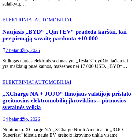
sulaikytų,…
ELEKTRINIAI AUTOMOBILIAI
Naujasis „BYD“ „Qin l EV“ pradeda karštai, kai
per pirmąją savaitę parduota +10 000
7 balandžio, 2025
Stilingas naujas elektrinis sedanas yra „Tesla 3“ dydžio, tačiau tai
yra maždaug pusė kainos, mažesnės nei 17 000 USD. „BYD“…
ELEKTRINIAI AUTOMOBILIAI
„XCharge NA + JOJO“ Ilinojaus valstijoje pristato
greituosius elektromobilių įkroviklius – pirmosios
svetainės veikia
4 balandžio, 2026
Nuotrauka: XCharge NA „XCharge North America“ ir „JOJO
Superfast“ įdiegia naują EV greitojo įkrovimo tinklą visame