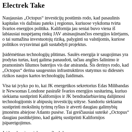
Electrek Take
Naujausias „Octopus“ investicijų postūmis rodo, kad pasaulinis
kapitalas vis dažniau pateks į regionus, kuriuose vykdoma tvirta
švarios energijos politika. Kalifornija jau seniai buvo viena iš
labiausiai nuspėjamų rinkų JAV atsinaujinančios energijos kūrėjams,
o tai sumažina investuotojų riziką, palyginti su valstijomis, kuriose
politikos svyravimai gali sustabdyti projektus.
Įsidėmėtinas technologijų plitimas. Saulės energija ir saugojimas yra
įrodytas turtas, kurį galima panaudoti, tačiau anglies šalinimo ir
pramoninės šilumos baterijos vis dar atsiranda. Šis derinys rodo, kad
„Octopus“ derina saugesnius infrastruktūros statymus su didesnės
rizikos naujos kartos technologijų žaidimais.
Visa tai įvyko po to, kai JK energetikos sekretorius Edas Milibandas
ir Newsomas Londone pasirašė švarios energijos susitarimą, kuriuo
siekiama sustiprinti Kalifornijos ir JK bendradarbiavimą dalijimosi
technologijomis ir abipusių investicijų srityse. Sandoriu siekiama
sustiprinti mokslinių tyrimų ryšius ir atverti daugiau galimybių
įmonėms abiejose Atlanto pusėse. Tai greičiausiai suteikė „Octopus“
daugiau pasitikėjimo, kad galėtų sustiprinti Kalifornijos
įsipareigojimus.