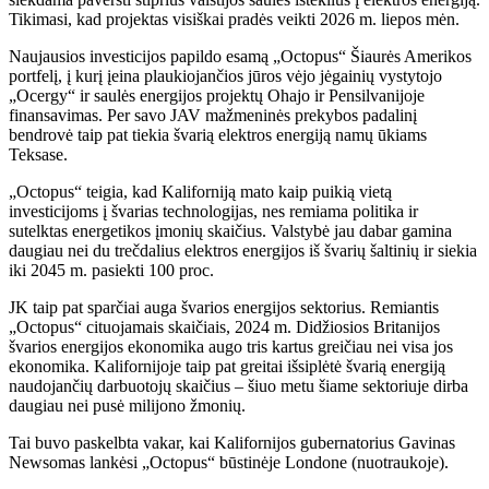
Tikimasi, kad projektas visiškai pradės veikti 2026 m. liepos mėn.
Naujausios investicijos papildo esamą „Octopus“ Šiaurės Amerikos
portfelį, į kurį įeina plaukiojančios jūros vėjo jėgainių vystytojo
„Ocergy“ ir saulės energijos projektų Ohajo ir Pensilvanijoje
finansavimas. Per savo JAV mažmeninės prekybos padalinį
bendrovė taip pat tiekia švarią elektros energiją namų ūkiams
Teksase.
„Octopus“ teigia, kad Kaliforniją mato kaip puikią vietą
investicijoms į švarias technologijas, nes remiama politika ir
sutelktas energetikos įmonių skaičius. Valstybė jau dabar gamina
daugiau nei du trečdalius elektros energijos iš švarių šaltinių ir siekia
iki 2045 m. pasiekti 100 proc.
JK taip pat sparčiai auga švarios energijos sektorius. Remiantis
„Octopus“ cituojamais skaičiais, 2024 m. Didžiosios Britanijos
švarios energijos ekonomika augo tris kartus greičiau nei visa jos
ekonomika. Kalifornijoje taip pat greitai išsiplėtė švarią energiją
naudojančių darbuotojų skaičius – šiuo metu šiame sektoriuje dirba
daugiau nei pusė milijono žmonių.
Tai buvo paskelbta vakar, kai Kalifornijos gubernatorius Gavinas
Newsomas lankėsi „Octopus“ būstinėje Londone (nuotraukoje).