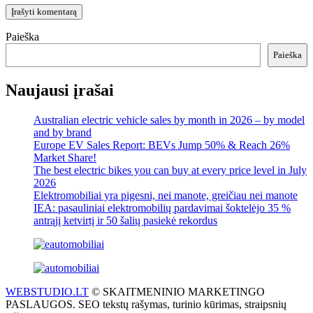
Paieška
Paieška
Naujausi įrašai
Australian electric vehicle sales by month in 2026 – by model
and by brand
Europe EV Sales Report: BEVs Jump 50% & Reach 26%
Market Share!
The best electric bikes you can buy at every price level in July
2026
Elektromobiliai yra pigesni, nei manote, greičiau nei manote
IEA: pasauliniai elektromobilių pardavimai šoktelėjo 35 %
antrąjį ketvirtį ir 50 šalių pasiekė rekordus
WEBSTUDIO.LT
© SKAITMENINIO MARKETINGO
PASLAUGOS. SEO tekstų rašymas, turinio kūrimas, straipsnių