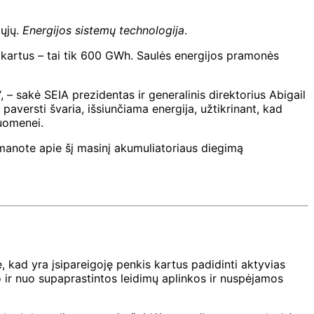
ųjų.
Energijos sistemų technologija
.
 kartus – tai tik 600 GWh. Saulės energijos pramonės
– sakė SEIA prezidentas ir generalinis direktorius Abigail
versti švaria, išsiunčiama energija, užtikrinant, kad
ruomenei.
manote apie šį masinį akumuliatoriaus diegimą
, kad yra įsipareigoję penkis kartus padidinti aktyvias
so ir nuo supaprastintos leidimų aplinkos ir nuspėjamos