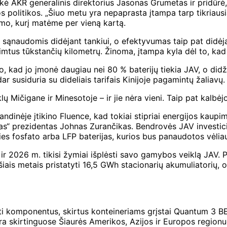
sakė AKR generalinis direktorius Jasonas Grumetas ir pridūr
s politikos. „Šiuo metu yra nepaprasta įtampa tarp tikriausia
umo, kurį matėme per vieną kartą.
ų sąnaudomis didėjant tankiui, o efektyvumas taip pat didėja
i šimtus tūkstančių kilometrų. Žinoma, įtampa kyla dėl to, k
kad jo įmonė daugiau nei 80 % baterijų tiekia JAV, o didžiąją
 dar susiduria su dideliais tarifais Kinijoje pagamintų žaliavų.
klų Mičigane ir Minesotoje – ir jie nėra vieni. Taip pat kalbė
andinėje įtikino Fluence, kad tokiai stipriai energijos kaup
“ prezidentas Johnas Zurančikas. Bendrovės JAV investicijos
es fosfato arba LFP baterijas, kurios bus panaudotos vėliau 
ir 2026 m. tikisi žymiai išplėsti savo gamybos veiklą JAV. 
, šiais metais pristatyti 16,5 GWh stacionarių akumuliatori
kti komponentus, skirtus konteineriams grįstai Quantum 3 B
ra skirtinguose Šiaurės Amerikos, Azijos ir Europos regionu