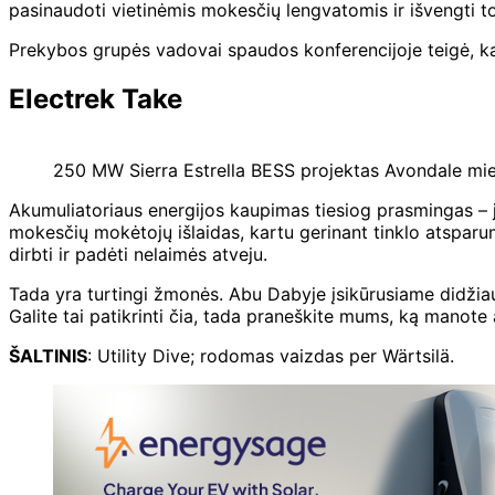
pasinaudoti vietinėmis mokesčių lengvatomis ir išvengti tokių
Prekybos grupės vadovai spaudos konferencijoje teigė, kad
Electrek Take
250 MW Sierra Estrella BESS projektas Avondale mie
Akumuliatoriaus energijos kaupimas tiesiog prasmingas – 
mokesčių mokėtojų išlaidas, kartu gerinant tinklo atsparum
dirbti ir padėti nelaimės atveju.
Tada yra turtingi žmonės. Abu Dabyje įsikūrusiame didži
Galite tai patikrinti čia, tada praneškite mums, ką manote
ŠALTINIS
: Utility Dive; rodomas vaizdas per Wärtsilä.