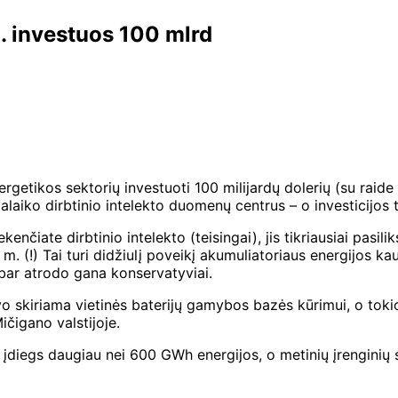
. investuos 100 mlrd
rgetikos sektorių investuoti 100 milijardų dolerių (su raide 
 palaiko dirbtinio intelekto duomenų centrus – o investicijos t
kenčiate dirbtinio intelekto (teisingai), jis tikriausiai pasi
 m. (!) Tai turi didžiulį poveikį akumuliatoriaus energijos 
abar atrodo gana konservatyviai.
o skiriama vietinės baterijų gamybos bazės kūrimui, o toki
čigano valstijoje.
V įdiegs daugiau nei 600 GWh energijos, o metinių įrenginių 