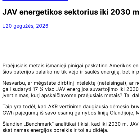
JAV energetikos sektorius iki 2030 m
20 gegužės, 2026
Praėjusiais metais išmanieji pinigai paskatino Amerikos ene
šios baterijos palaiko ne tik vėjo ir saulės energiją, bet ir
Nesvarbu, ar mėgstate dirbtinį intelektą (neteisingai), ar ne
gali sudaryti 17 % viso JAV energijos suvartojimo iki 2030
įvertinimas, kurį apskaičiavome praėjusiais metais? Tai d
Taip yra todėl, kad AKR vertinime daugiausia dėmesio buv
GWh pajėgumų iš savo esamų gamybos linijų Olandijoje, Mi
Šiandien „Benchmark“ analitikai tikisi, kad iki 2030 m. JA
skatinamas energijos poreikis ir toliau didėja.