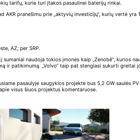
 tarifų, kurie turi įtakos pasaulinei baterijų rinkai.
 AKR pranešimu prie „aktyvių investicijų“, kurių vertė yra 
ste, AZ; per SRP.
jį sumaniai naudoja tokios įmonės kaip „Zenobē“, kurios n
ą ir patikimumą. „Volvo“ taip pat stengiasi sukurti greitai 
ausiame pasaulyje saugyklos projekte bus 5,2 GW saulės PV
 apie visus šiuos projektus komentaruose.