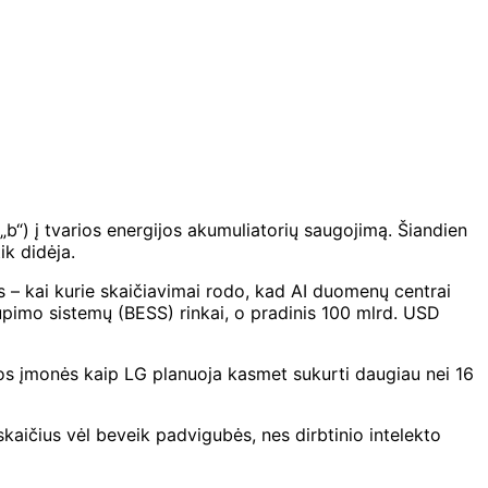
„b“) į tvarios energijos akumuliatorių saugojimą. Šiandien
ik didėja.
liks – kai kurie skaičiavimai rodo, kad AI duomenų centrai
kaupimo sistemų (BESS) rinkai, o pradinis 100 mlrd. USD
os įmonės kaip LG planuoja kasmet sukurti daugiau nei 16
skaičius vėl beveik padvigubės, nes dirbtinio intelekto