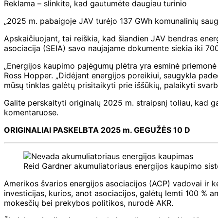
Reklama – slinkite, kad gautumėte daugiau turinio
„2025 m. pabaigoje JAV turėjo 137 GWh komunalinių saug
Apskaičiuojant, tai reiškia, kad šiandien JAV bendras ene
asociacija (SEIA) savo naujajame dokumente siekia iki 7
„Energijos kaupimo pajėgumų plėtra yra esminė priemonė mū
Ross Hopper. „Didėjant energijos poreikiui, saugykla pade
mūsų tinklas galėtų prisitaikyti prie iššūkių, palaikyti svar
Galite perskaityti originalų 2025 m. straipsnį toliau, ka
komentaruose.
ORIGINALIAI PASKELBTA 2025 m. GEGUŽĖS 10 D
Reid Gardner akumuliatoriaus energijos kaupimo sis
Amerikos švarios energijos asociacijos (ACP) vadovai ir ke
investicijas, kurios, anot asociacijos, galėtų lemti 100 % 
mokesčių bei prekybos politikos, nurodė AKR.