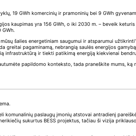
yklų, 19 GWh komercinių ir pramoninių bei 9 GWh gyvenam
rgijos kaupimas yra 156 GWh, o iki 2030 m. – beveik keturis
00 GWh.
sų šalies energetiniam saugumui ir atsparumui užtikrinti“, 
da greitai pagaminamą, nebrangią saulės energijos gamybą pa
bią infrastruktūrą ir tiekti patikimą energiją kiekvienai bend
d gautumėte papildomo konteksto, tada praneškite mums, ką 
tema.
li komunalinių paslaugų įmonių atstovai antradienį pareiškė
amerikiečių sukurtus BESS projektus, tačiau ši vizija priklau