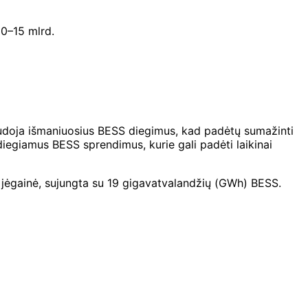
10–15 mlrd.
audoja išmaniuosius BESS diegimus, kad padėtų sumažinti
įdiegiamus BESS sprendimus, kurie gali padėti laikinai
 jėgainė, sujungta su 19 gigavatvalandžių (GWh) BESS.