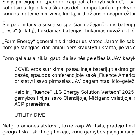
Šie įsipareigojimai „parodo, kaip gali atrodyti sėkmė“, – 
kol atsiras ilgalaikis aiškumas dėl Trumpo tarifų ir prekybo
kuriuos matėme per vieną kartą, ir didžiausio neapibrėžt
Šie pagrindai yra susiję su sparčiai mažėjančiomis baterij
„Tesla“ (ir kitų), tiekdamas baterijas, tinkamas nuvažiuot
„Form Energy“ generalinis direktorius Mateo Jaramillo sako, 
nors jie stengiasi dar labiau persikraustyti į krantą, jie vis
Form galiausiai tikisi gauti žaliavinės geležies iš JAV kasy
COVID eros sutrikimai pasaulinėje baterijų tiekimo gr
bazės, spaudos konferencijoje sakė „Fluence Americas
pristatyti savo pirmąsias JAV pagamintas ličio-geleži
Kaip ir „Fluence“, „LG Energy Solution Vertech“ 2025 
gamybos linijas savo Olandijoje, Mičigano valstijoje
ACP pranešime.
UTILITY DIVE
Netgi pramonės atstovai, tokie kaip Wärtsilä, pradėjo tie
geografiškai skirtingų tiekėjų, kurių gamybos pajėgumai y