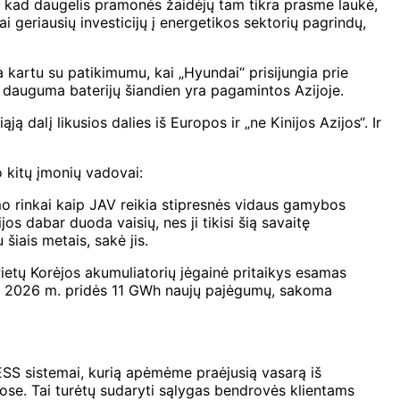
ė, kad daugelis pramonės žaidėjų tam tikra prasme laukė,
i geriausių investicijų į energetikos sektorių pagrindų,
 kartu su patikimumu, kai „Hyundai“ prisijungia prie
ad dauguma baterijų šiandien yra pagamintos Azijoje.
 dalį likusios dalies iš Europos ir „ne Kinijos Azijos“. Ir
jo kitų įmonių vadovai:
imo rinkai kaip JAV reikia stipresnės vidaus gamybos
 dabar duoda vaisių, nes ji tikisi šią savaitę
šiais metais, sakė jis.
Pietų Korėjos akumuliatorių jėgainė pritaikys esamas
ų, o 2026 m. pridės 11 GWh naujų pajėgumų, sakoma
ESS sistemai, kurią apėmėme praėjusią vasarą iš
ose. Tai turėtų sudaryti sąlygas bendrovės klientams