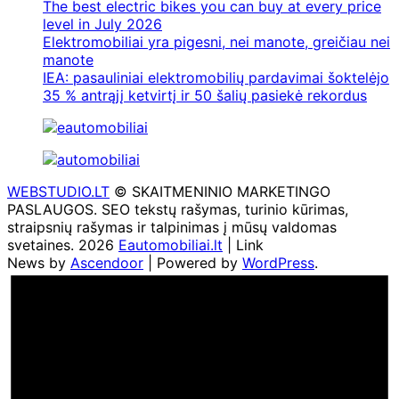
The best electric bikes you can buy at every price
level in July 2026
Elektromobiliai yra pigesni, nei manote, greičiau nei
manote
IEA: pasauliniai elektromobilių pardavimai šoktelėjo
35 % antrąjį ketvirtį ir 50 šalių pasiekė rekordus
WEBSTUDIO.LT
© SKAITMENINIO MARKETINGO
PASLAUGOS. SEO tekstų rašymas, turinio kūrimas,
straipsnių rašymas ir talpinimas į mūsų valdomas
svetaines. 2026
Eautomobiliai.lt
| Link
News by
Ascendoor
| Powered by
WordPress
.