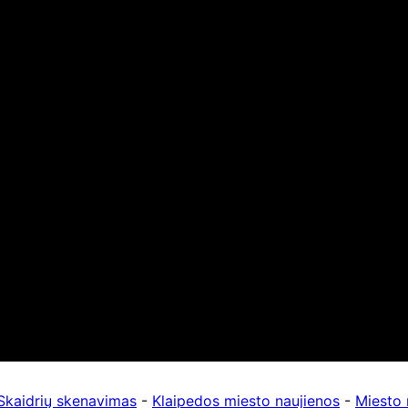
Skaidrių skenavimas
-
Klaipedos miesto naujienos
-
Miesto 