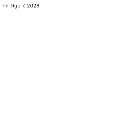
Skip
Pn, Rgp 7, 2026
to
content