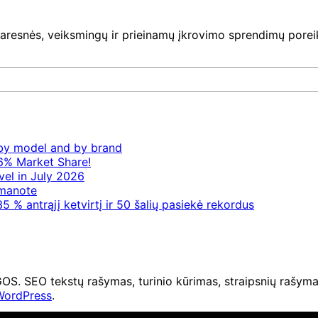
aresnės, veiksmingų ir prieinamų įkrovimo sprendimų poreik
– by model and by brand
6% Market Share!
vel in July 2026
 manote
5 % antrąjį ketvirtį ir 50 šalių pasiekė rekordus
O tekstų rašymas, turinio kūrimas, straipsnių rašymas 
WordPress
.