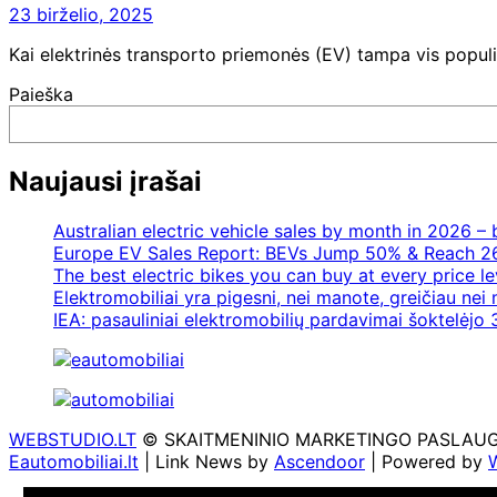
23 birželio, 2025
Kai elektrinės transporto priemonės (EV) tampa vis populi
Paieška
Naujausi įrašai
Australian electric vehicle sales by month in 2026 
Europe EV Sales Report: BEVs Jump 50% & Reach 2
The best electric bikes you can buy at every price le
Elektromobiliai yra pigesni, nei manote, greičiau nei
IEA: pasauliniai elektromobilių pardavimai šoktelėjo 3
WEBSTUDIO.LT
© SKAITMENINIO MARKETINGO PASLAUGOS. SE
Eautomobiliai.lt
| Link News by
Ascendoor
| Powered by