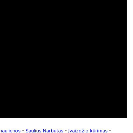
naujienos
-
Saulius Narbutas
-
Įvaizdžio kūrimas
-