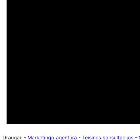
Draugai: -
Marketingo agentūra
-
Teisinės konsultacijos
-