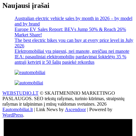
Naujausi įrašai
Australian electric vehicle sales by month in 2026 – by model
and by brand
Europe EV Sales Report: BEVs Jump 50% & Reach 26%
Market Share!
The best electric bikes you can buy at every price level in July
2026
Elektromobiliai yra pigesni, nei manote, greičiau nei manote
IEA: pasauliniai elektromobilių pardavimai šoktelėjo 35 %
antrąjį ketvirtį ir 50 šalių pasiekė rekordus
WEBSTUDIO.LT
© SKAITMENINIO MARKETINGO
PASLAUGOS. SEO tekstų rašymas, turinio kūrimas, straipsnių
rašymas ir talpinimas į mūsų valdomas svetaines. 2026
Eautomobiliai.lt
| Link News by
Ascendoor
| Powered by
WordPress
.