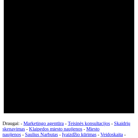
Draugai: -
Marketingo agentūra
-
Teisinės konsultacijos
-
Skaidrių
skenavimas
-
Klaipedos miesto naujienos
-
Miesto
naujienos
-
Saulius Narbutas
-
Įvaizdžio kūrimas
-
Veidoskaita
-