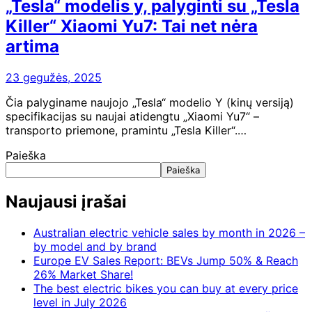
„Tesla“ modelis y, palyginti su „Tesla
Killer“ Xiaomi Yu7: Tai net nėra
artima
23 gegužės, 2025
Čia palyginame naujojo „Tesla“ modelio Y (kinų versiją)
specifikacijas su naujai atidengtu „Xiaomi Yu7“ –
transporto priemone, pramintu „Tesla Killer“.…
Paieška
Paieška
Naujausi įrašai
Australian electric vehicle sales by month in 2026 –
by model and by brand
Europe EV Sales Report: BEVs Jump 50% & Reach
26% Market Share!
The best electric bikes you can buy at every price
level in July 2026