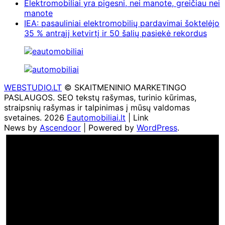
Elektromobiliai yra pigesni, nei manote, greičiau nei
manote
IEA: pasauliniai elektromobilių pardavimai šoktelėjo
35 % antrąjį ketvirtį ir 50 šalių pasiekė rekordus
WEBSTUDIO.LT
© SKAITMENINIO MARKETINGO
PASLAUGOS. SEO tekstų rašymas, turinio kūrimas,
straipsnių rašymas ir talpinimas į mūsų valdomas
svetaines. 2026
Eautomobiliai.lt
| Link
News by
Ascendoor
| Powered by
WordPress
.