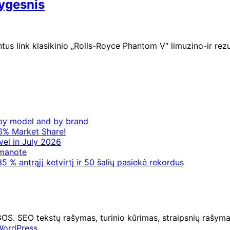
ygesnis
s link klasikinio „Rolls-Royce Phantom V“ limuzino-ir rezul
– by model and by brand
6% Market Share!
vel in July 2026
 manote
5 % antrąjį ketvirtį ir 50 šalių pasiekė rekordus
O tekstų rašymas, turinio kūrimas, straipsnių rašymas 
WordPress
.