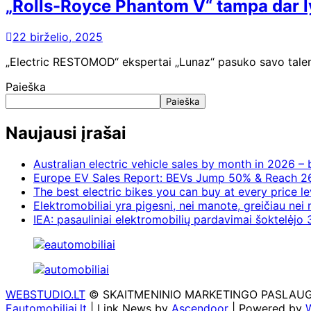
„Rolls-Royce Phantom V“ tampa dar l
22 birželio, 2025
„Electric RESTOMOD“ ekspertai „Lunaz“ pasuko savo talentu
Paieška
Paieška
Naujausi įrašai
Australian electric vehicle sales by month in 2026 
Europe EV Sales Report: BEVs Jump 50% & Reach 2
The best electric bikes you can buy at every price le
Elektromobiliai yra pigesni, nei manote, greičiau nei
IEA: pasauliniai elektromobilių pardavimai šoktelėjo 3
WEBSTUDIO.LT
© SKAITMENINIO MARKETINGO PASLAUGOS. SE
Eautomobiliai.lt
| Link News by
Ascendoor
| Powered by