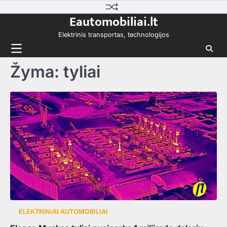
Skip
Eautomobiliai.lt
to
content
Elektrinis transportas, technologijos
Žyma:
tyliai
ELEKTRINIAI AUTOMOBILIAI