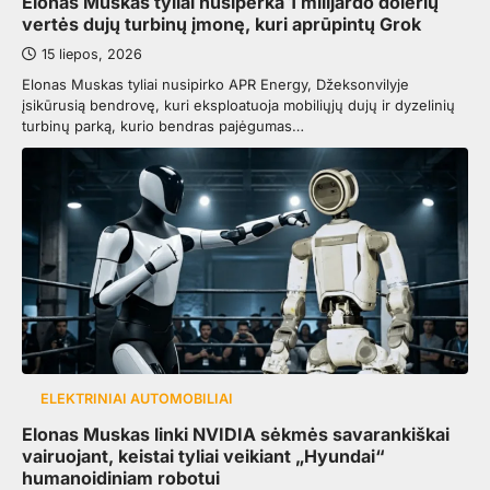
Elonas Muskas tyliai nusiperka 1 milijardo dolerių
vertės dujų turbinų įmonę, kuri aprūpintų Grok
15 liepos, 2026
Elonas Muskas tyliai nusipirko APR Energy, Džeksonvilyje
įsikūrusią bendrovę, kuri eksploatuoja mobiliųjų dujų ir dyzelinių
turbinų parką, kurio bendras pajėgumas…
ELEKTRINIAI AUTOMOBILIAI
Elonas Muskas linki NVIDIA sėkmės savarankiškai
vairuojant, keistai tyliai veikiant „Hyundai“
humanoidiniam robotui