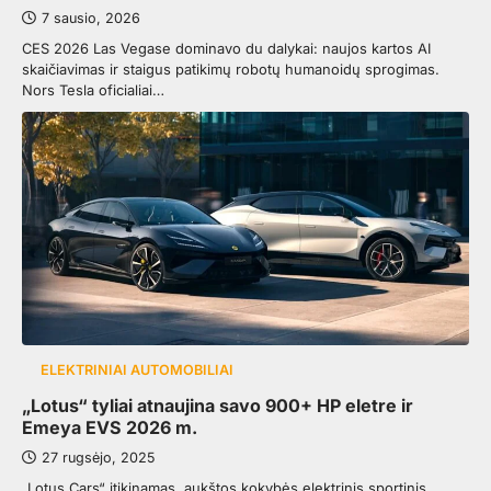
7 sausio, 2026
CES 2026 Las Vegase dominavo du dalykai: naujos kartos AI
skaičiavimas ir staigus patikimų robotų humanoidų sprogimas.
Nors Tesla oficialiai…
ELEKTRINIAI AUTOMOBILIAI
„Lotus“ tyliai atnaujina savo 900+ HP eletre ir
Emeya EVS 2026 m.
27 rugsėjo, 2025
„Lotus Cars“ įtikinamas, aukštos kokybės elektrinis sportinis