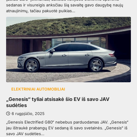
sedanas ir visureigis anksčiau šią savaitę gavo daugybę naujų
atnaujinimų, tačiau pakuotė puikias…
ELEKTRINIAI AUTOMOBILIAI
„Genesis“ tyliai atsisakė šio EV iš savo JAV
sudėties
6 rugpjūčio, 2025
„Genesis Electrified G80“ nebebus parduodamas JAV. „Genesis“
jau ištraukė prabangų EV sedaną iš savo svetainės. „Genesis“ iš
savo JAV sudėties…