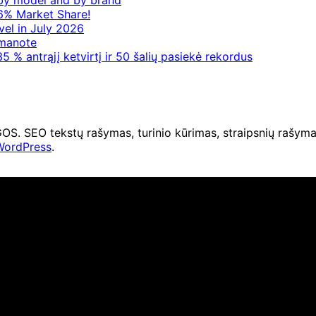
– by model and by brand
6% Market Share!
vel in July 2026
 manote
5 % antrąjį ketvirtį ir 50 šalių pasiekė rekordus
O tekstų rašymas, turinio kūrimas, straipsnių rašymas 
WordPress
.