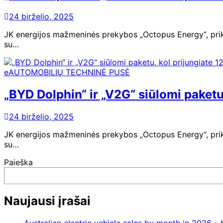
24 birželio, 2025
JK energijos mažmeninės prekybos „Octopus Energy“, prikl
su…
eAUTOMOBILIŲ TECHNINĖ PUSĖ
„BYD Dolphin“ ir „V2G“ siūlomi paketu
24 birželio, 2025
JK energijos mažmeninės prekybos „Octopus Energy“, prikl
su…
Paieška
Naujausi įrašai