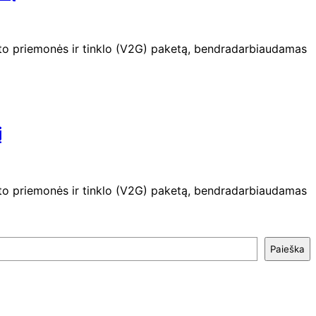
rto priemonės ir tinklo (V2G) paketą, bendradarbiaudamas
į
rto priemonės ir tinklo (V2G) paketą, bendradarbiaudamas
Paieška