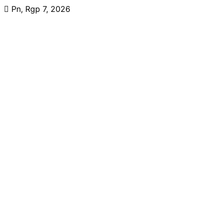
Skip
Pn, Rgp 7, 2026
to
content