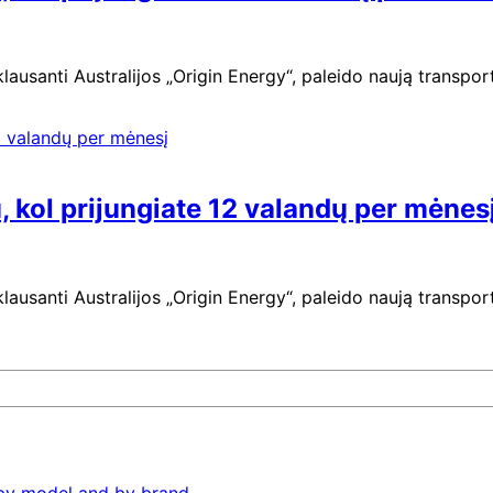
ausanti Australijos „Origin Energy“, paleido naują transpo
, kol prijungiate 12 valandų per mėnes
ausanti Australijos „Origin Energy“, paleido naują transpo