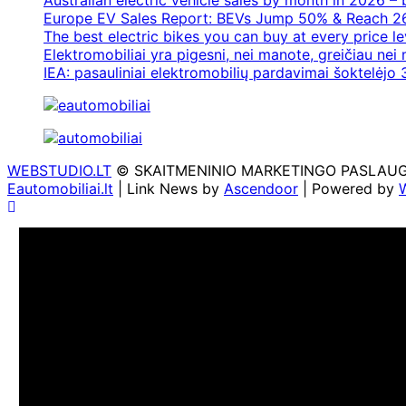
Australian electric vehicle sales by month in 2026 
Europe EV Sales Report: BEVs Jump 50% & Reach 2
The best electric bikes you can buy at every price le
Elektromobiliai yra pigesni, nei manote, greičiau nei
IEA: pasauliniai elektromobilių pardavimai šoktelėjo 3
WEBSTUDIO.LT
© SKAITMENINIO MARKETINGO PASLAUGOS. SE
Eautomobiliai.lt
| Link News by
Ascendoor
| Powered by