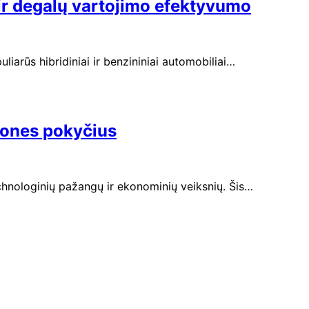
 ir degalų vartojimo efektyvumo
liarūs hibridiniai ir benzininiai automobiliai…
emones pokyčius
echnologinių pažangų ir ekonominių veiksnių. Šis…