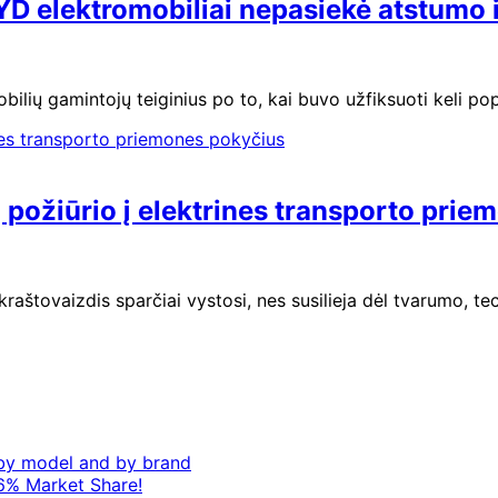
 BYD elektromobiliai nepasiekė atstumo
bilių gamintojų teiginius po to, kai buvo užfiksuoti keli popu
ų požiūrio į elektrines transporto pri
kraštovaizdis sparčiai vystosi, nes susilieja dėl tvarumo, t
– by model and by brand
6% Market Share!