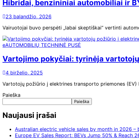
Hibridai, benzininiai automobiliai ir
23 balandžio, 2026
Vairuotojai buvo perspėti „labai skeptiškai“ vertinti automo
eAUTOMOBILIŲ TECHNINĖ PUSĖ
Vartojimo pokyčiai: tyrinėja vartotoj
4 birželio, 2025
Vartotojų požiūrio į elektrines transporto priemones (EV) 
Paieška
Paieška
Naujausi įrašai
Australian electric vehicle sales by month in 2026 
Europe EV Sales Report: BEVs Jump 50% & Reach 2