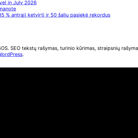
vel in July 2026
 manote
5 % antrąjį ketvirtį ir 50 šalių pasiekė rekordus
O tekstų rašymas, turinio kūrimas, straipsnių rašymas 
WordPress
.