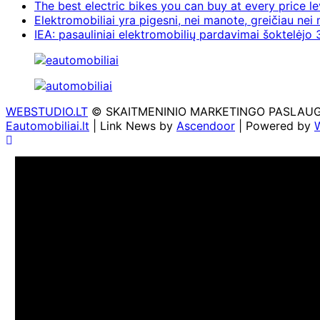
The best electric bikes you can buy at every price le
Elektromobiliai yra pigesni, nei manote, greičiau nei
IEA: pasauliniai elektromobilių pardavimai šoktelėjo 3
WEBSTUDIO.LT
© SKAITMENINIO MARKETINGO PASLAUGOS. SE
Eautomobiliai.lt
| Link News by
Ascendoor
| Powered by