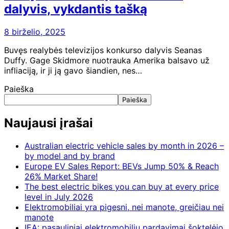
dalyvis, vykdantis tašką
8 birželio, 2025
Buvęs realybės televizijos konkurso dalyvis Seanas
Duffy. Gage Skidmore nuotrauka Amerika balsavo už
infliaciją, ir ji ją gavo šiandien, nes…
Paieška
Paieška
Naujausi įrašai
Australian electric vehicle sales by month in 2026 –
by model and by brand
Europe EV Sales Report: BEVs Jump 50% & Reach
26% Market Share!
The best electric bikes you can buy at every price
level in July 2026
Elektromobiliai yra pigesni, nei manote, greičiau nei
manote
IEA: pasauliniai elektromobilių pardavimai šoktelėjo