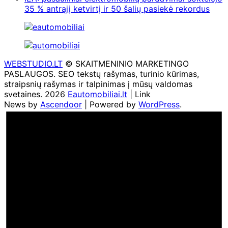
35 % antrąjį ketvirtį ir 50 šalių pasiekė rekordus
WEBSTUDIO.LT
© SKAITMENINIO MARKETINGO
PASLAUGOS. SEO tekstų rašymas, turinio kūrimas,
straipsnių rašymas ir talpinimas į mūsų valdomas
svetaines. 2026
Eautomobiliai.lt
| Link
News by
Ascendoor
| Powered by
WordPress
.