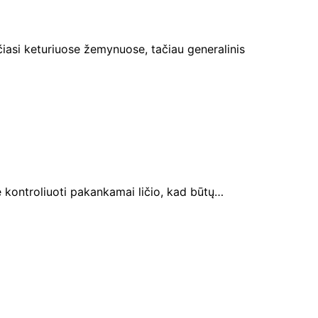
ečiasi keturiuose žemynuose, tačiau generalinis
e kontroliuoti pakankamai ličio, kad būtų…