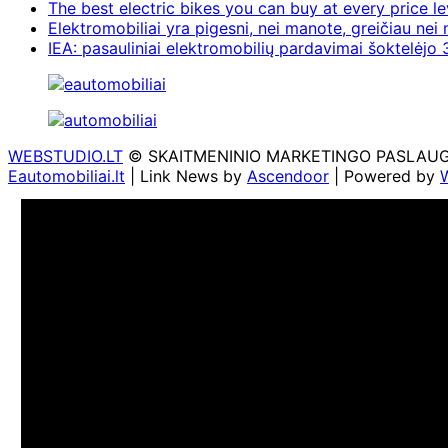
The best electric bikes you can buy at every price le
Elektromobiliai yra pigesni, nei manote, greičiau nei
IEA: pasauliniai elektromobilių pardavimai šoktelėjo 3
WEBSTUDIO.LT
© SKAITMENINIO MARKETINGO PASLAUGOS. SE
Eautomobiliai.lt
| Link News by
Ascendoor
| Powered by