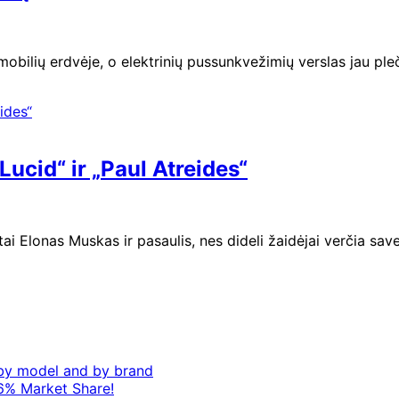
omobilių erdvėje, o elektrinių pussunkvežimių verslas jau pl
„Lucid“ ir „Paul Atreides“
 Elonas Muskas ir pasaulis, nes dideli žaidėjai verčia sav
– by model and by brand
6% Market Share!