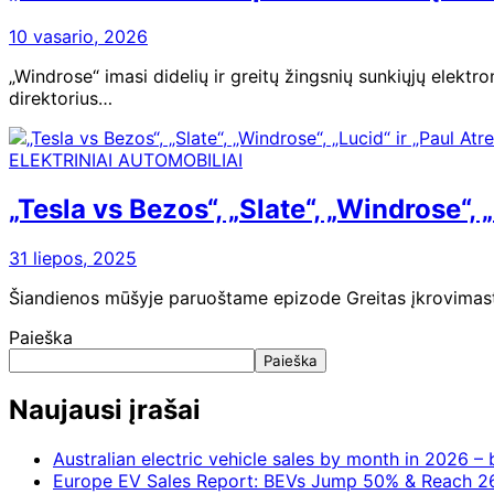
10 vasario, 2026
„Windrose“ imasi didelių ir greitų žingsnių sunkiųjų elektr
direktorius…
ELEKTRINIAI AUTOMOBILIAI
„Tesla vs Bezos“, „Slate“, „Windrose“, 
31 liepos, 2025
Šiandienos mūšyje paruoštame epizode Greitas įkrovimastai
Paieška
Paieška
Naujausi įrašai
Australian electric vehicle sales by month in 2026 
Europe EV Sales Report: BEVs Jump 50% & Reach 2