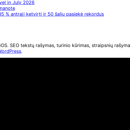
vel in July 2026
 manote
5 % antrąjį ketvirtį ir 50 šalių pasiekė rekordus
O tekstų rašymas, turinio kūrimas, straipsnių rašymas 
WordPress
.