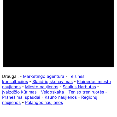
Draugai: -
Marketingo agentūra
-
Teisinės
konsultacijos
-
Skaidrių skenavimas
-
Klaipedos miesto
naujienos
-
Miesto naujienos
-
Saulius Narbutas
-
Įvaizdžio kūrimas
-
Veidoskaita
-
Teniso treniruotės
-
Pranešimai spaudai -
Kauno naujienos
-
Regionų
naujienos
-
Palangos naujienos