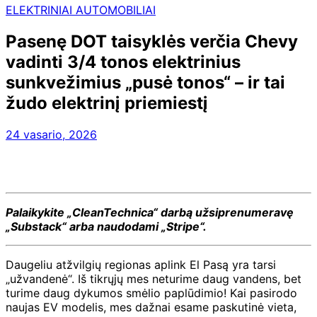
ELEKTRINIAI AUTOMOBILIAI
Pasenę DOT taisyklės verčia Chevy
vadinti 3/4 tonos elektrinius
sunkvežimius „pusė tonos“ – ir tai
žudo elektrinį priemiestį
24 vasario, 2026
Palaikykite „CleanTechnica“ darbą užsiprenumeravę
„Substack“ arba naudodami „Stripe“.
Daugeliu atžvilgių regionas aplink El Pasą yra tarsi
„užvandenė“. Iš tikrųjų mes neturime daug vandens, bet
turime daug dykumos smėlio paplūdimio! Kai pasirodo
naujas EV modelis, mes dažnai esame paskutinė vieta,