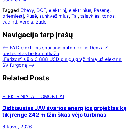
Tagged
Chevy
,
DOT
,
elektrinį
,
elektrinius
,
Pasenę
,
priemiestį
,
Pusė
,
sunkvežimius
,
Tai
,
taisyklės
,
tonos
,
vadinti
,
verčia
,
žudo
Navigacija tarp įrašų
⟵
BYD elektrinis sportinis automobilis Denza Z
pastebėtas be kamufliažo
„Farizon“ siūlo 3 888 USD pinigų grąžinimą už elektrinį
SV furgoną
⟶
Related Posts
ELEKTRINIAI AUTOMOBILIAI
Didžiausias JAV švarios energijos projektas ką
tik įrengė 242 milžiniškas vėjo turbinas
6 kovo, 2026