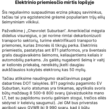
Elektrinio priemiesčio mirtis lopšyje
Šis reguliavimo suspaudimas erzina pikapų savininkus,
tačiau tai yra egzistencinė grėsmė populiariam trijų eilių
šeimyniniam vilkikui.
Pažvelkime į „Chevrolet Suburban“. Amerikiečiai mėgsta
didelius visureigius, o jei norime rimtai dekarbonizuoti
transporto sektorių, turime elektrifikuoti transporto
priemones, kurias žmonės iš tikrųjų perka. Elektrinis
priemiestis, pastatytas ant BT1 platformos, yra šventasis
gralis daugiavaikėms šeimoms, keliaujantiems keliais ir
automobilių parkams. Jis galėtų nugabenti šeimą ir valtį
ar kelionės priekabą, nereikėtų įkelti daugiau
aukščiausios kokybės elektronų kas 50 mylių.
Tačiau atliksime naudingumo skaičiavimus pagal
dabartines DOT taisykles. BT1 pagrindu pagaminto EV
Suburban, kurio atstumas yra tinkamas, apytikslis svoris
būtų maždaug 8 500–8 800 svarų (įsivaizduokite mano
LT, bet su papildomu svoriu galiniam stogui, trečios eilės
sėdynei ir keleivių saugumui). Jei GM bus priverstas
apriboti savo GVWR iki 9 990 svarų, kad ji būtų