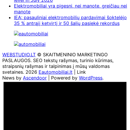
level in July 2026
Elektromobiliai yra pigesni, nei manote, greičiau nei
manote
IEA: pasauliniai elektromobilių pardavimai šoktelėjo
35 % antrąjį ketvirtį ir 50 šalių pasiekė rekordus
WEBSTUDIO.LT
© SKAITMENINIO MARKETINGO
PASLAUGOS. SEO tekstų rašymas, turinio kūrimas,
straipsnių rašymas ir talpinimas į mūsų valdomas
svetaines. 2026
Eautomobiliai.lt
| Link
News by
Ascendoor
| Powered by
WordPress
.