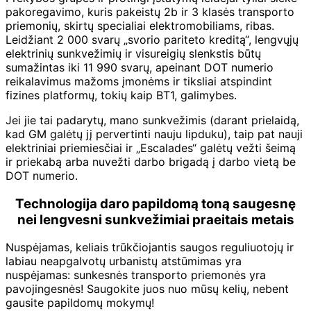
pakoregavimo, kuris pakeistų 2b ir 3 klasės transporto
priemonių, skirtų specialiai elektromobiliams, ribas.
Leidžiant 2 000 svarų „svorio pariteto kreditą“, lengvųjų
elektrinių sunkvežimių ir visureigių slenkstis būtų
sumažintas iki 11 990 svarų, apeinant DOT numerio
reikalavimus mažoms įmonėms ir tiksliai atspindint
fizines platformų, tokių kaip BT1, galimybes.
Jei jie tai padarytų, mano sunkvežimis (darant prielaidą,
kad GM galėtų jį pervertinti nauju lipduku), taip pat nauji
elektriniai priemiesčiai ir „Escalades“ galėtų vežti šeimą
ir priekabą arba nuvežti darbo brigadą į darbo vietą be
DOT numerio.
Technologija daro papildomą toną saugesnę
nei lengvesni sunkvežimiai praeitais metais
Nuspėjamas, keliais trūkčiojantis saugos reguliuotojų ir
labiau neapgalvotų urbanistų atstūmimas yra
nuspėjamas: sunkesnės transporto priemonės yra
pavojingesnės! Saugokite juos nuo mūsų kelių, nebent
gausite papildomų mokymų!