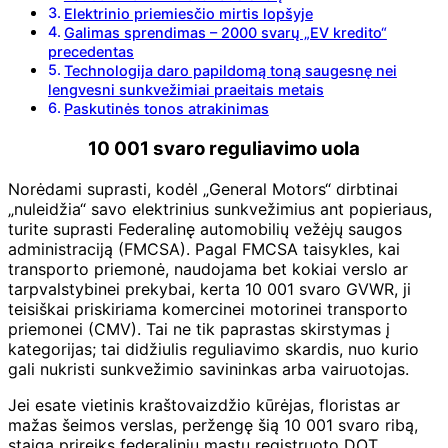
Elektrinio priemiesčio mirtis lopšyje
Galimas sprendimas – 2000 svarų „EV kredito“
precedentas
Technologija daro papildomą toną saugesnę nei
lengvesni sunkvežimiai praeitais metais
Paskutinės tonos atrakinimas
10 001 svaro reguliavimo uola
Norėdami suprasti, kodėl „General Motors“ dirbtinai
„nuleidžia“ savo elektrinius sunkvežimius ant popieriaus,
turite suprasti Federalinę automobilių vežėjų saugos
administraciją (FMCSA). Pagal FMCSA taisykles, kai
transporto priemonė, naudojama bet kokiai verslo ar
tarpvalstybinei prekybai, kerta 10 001 svaro GVWR, ji
teisiškai priskiriama komercinei motorinei transporto
priemonei (CMV). Tai ne tik paprastas skirstymas į
kategorijas; tai didžiulis reguliavimo skardis, nuo kurio
gali nukristi sunkvežimio savininkas arba vairuotojas.
Jei esate vietinis kraštovaizdžio kūrėjas, floristas ar
mažas šeimos verslas, peržengę šią 10 001 svaro ribą,
staiga prireiks federaliniu mastu registruoto DOT