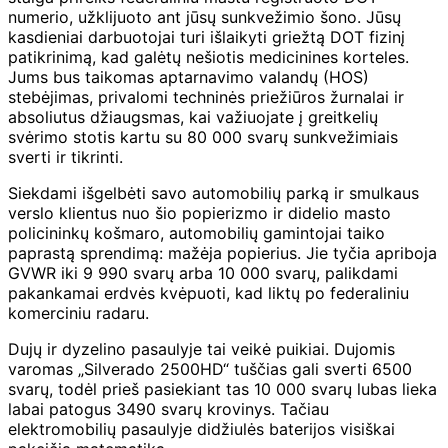
numerio, užklijuoto ant jūsų sunkvežimio šono. Jūsų
kasdieniai darbuotojai turi išlaikyti griežtą DOT fizinį
patikrinimą, kad galėtų nešiotis medicinines korteles.
Jums bus taikomas aptarnavimo valandų (HOS)
stebėjimas, privalomi techninės priežiūros žurnalai ir
absoliutus džiaugsmas, kai važiuojate į greitkelių
svėrimo stotis kartu su 80 000 svarų sunkvežimiais
sverti ir tikrinti.
Siekdami išgelbėti savo automobilių parką ir smulkaus
verslo klientus nuo šio popierizmo ir didelio masto
policininkų košmaro, automobilių gamintojai taiko
paprastą sprendimą: mažėja popierius. Jie tyčia apriboja
GVWR iki 9 990 svarų arba 10 000 svarų, palikdami
pakankamai erdvės kvėpuoti, kad liktų po federaliniu
komerciniu radaru.
Dujų ir dyzelino pasaulyje tai veikė puikiai. Dujomis
varomas „Silverado 2500HD“ tuščias gali sverti 6500
svarų, todėl prieš pasiekiant tas 10 000 svarų lubas lieka
labai patogus 3490 svarų krovinys. Tačiau
elektromobilių pasaulyje didžiulės baterijos visiškai