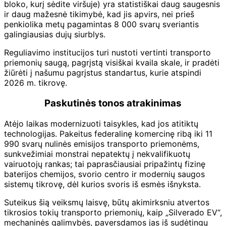
bloko, kurį sėdite viršuje) yra statistiškai daug saugesnis
ir daug mažesnė tikimybė, kad jis apvirs, nei prieš
penkiolika metų pagamintas 8 000 svarų sveriantis
galingiausias dujų siurblys.
Reguliavimo institucijos turi nustoti vertinti transporto
priemonių saugą, pagrįstą visiškai kvaila skale, ir pradėti
žiūrėti į našumu pagrįstus standartus, kurie atspindi
2026 m. tikrovę.
Paskutinės tonos atrakinimas
Atėjo laikas modernizuoti taisykles, kad jos atitiktų
technologijas. Pakeitus federalinę komercinę ribą iki 11
990 svarų nulinės emisijos transporto priemonėms,
sunkvežimiai monstrai nepatektų į nekvalifikuotų
vairuotojų rankas; tai paprasčiausiai pripažintų fizinę
baterijos chemijos, svorio centro ir modernių saugos
sistemų tikrovę, dėl kurios svoris iš esmės išnyksta.
Suteikus šią veiksmų laisvę, būtų akimirksniu atvertos
tikrosios tokių transporto priemonių, kaip „Silverado EV“,
mechaninės galimybės, paversdamos jas iš sudėtingų