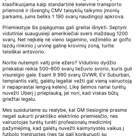
klasifikuojama kaip standartinė keleivinė transporto
priemonė ir išvengtų CMV taisyklių taikymo įmonių
parkams, jums beliks 1 190 svarų naudingoji apkrova.
Priemiestyje šis pajėgumas gali greitai išnykti. Septyni
vidutiniai suaugusieji amerikiečiai svers maždaug 1200
svarų. Net neįkėlę nė vieno lagamino, vežimėlio ar golfo
lazdų rinkinio į urvinę galinę krovinių zoną, turite
teisiškai antsvorio.
Norite nutempti valtį prie ežero? Vidutinio dydžio
priekabai reikia 500–800 svarų liežuvio svorio, kuris guli
visureigio gale. Esant 9 990 svarų GVWR, EV Suburban,
tempiantis valtį, galėtų legaliai vežti gal vieną vairuotoją
ir nepaprastai lengvą keleivį. Likę šeimos nariai turėtų
nuvežti Uberį į prieplauką, jei nori, kad viskas būtų
griežtai legalu.
Mes susiduriame su realybe, kai GM tiesiogine prasme
negali sukurti praktiško elektrinio priemiesčio, nes
vairuotojas turėtų turėti profesionalų medicininį
pažymėjimą, kad galėtų nuvežti kaimynystės vaikus į
futbolo treniruotes (nes tai gali konkuruoti su