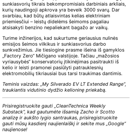
sunkiasvorių tikrais bekompromisiais darbiniais arkliais,
kurių naudingoji apkrova yra beveik 3000 svarų. Dar
svarbiau, kad būtų atlaisvintas kelias elektriniam
priemiesčiui – leistų didelėms šeimoms pagaliau
atsisakyti benzino nepaliekant bagažo ar vaikų.
Turime inžinerijos, kad sukurtume geriausius nulinės
emisijos šeimos vilkikus ir sunkiasvorius darbo
sunkvežimius. Jie tiesiogine prasme išeina iš gamyklos
„Factory Zero“ Mičigano valstijoje. Tačiau „mažosios
vyriausybės“ konservatorių įtikinėjimas pasitraukti iš
kelio ir leisti pramonei pasiūlyti patrauklesnių
elektromobilių tikriausiai bus tarsi traukimas dantimis.
Teminis vaizdas: „My Silverado EV LT Extended Range“,
traukiantis vidutinio dydžio kelioninę priekabą.
Prisiregistruokite gauti „CleanTechnica Weekly
Substack“, kad gautumėte išsamią Zacho ir Scotto
analizę ir aukšto lygio santraukas, prisiregistruokite
gauti mūsų kasdienį naujienlaiškį ir sekite mus „Google“
naujienose!