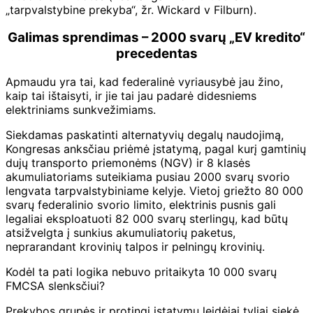
„tarpvalstybine prekyba“, žr. Wickard v Filburn).
Galimas sprendimas – 2000 svarų „EV kredito“
precedentas
Apmaudu yra tai, kad federalinė vyriausybė jau žino,
kaip tai ištaisyti, ir jie tai jau padarė didesniems
elektriniams sunkvežimiams.
Siekdamas paskatinti alternatyvių degalų naudojimą,
Kongresas anksčiau priėmė įstatymą, pagal kurį gamtinių
dujų transporto priemonėms (NGV) ir 8 klasės
akumuliatoriams suteikiama pusiau 2000 svarų svorio
lengvata tarpvalstybiniame kelyje. Vietoj griežto 80 000
svarų federalinio svorio limito, elektrinis pusnis gali
legaliai eksploatuoti 82 000 svarų sterlingų, kad būtų
atsižvelgta į sunkius akumuliatorių paketus,
neprarandant krovinių talpos ir pelningų krovinių.
Kodėl ta pati logika nebuvo pritaikyta 10 000 svarų
FMCSA slenksčiui?
Prekybos grupės ir protingi įstatymų leidėjai tyliai siekė