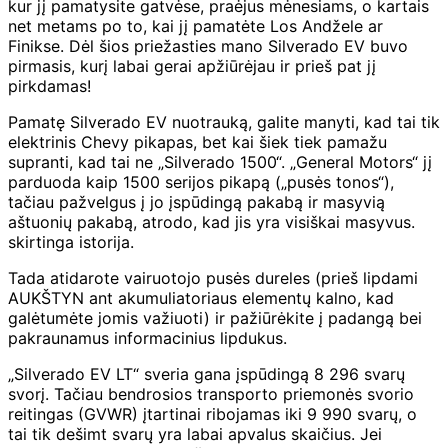
kur jį pamatysite gatvėse, praėjus mėnesiams, o kartais
net metams po to, kai jį pamatėte Los Andžele ar
Finikse. Dėl šios priežasties mano Silverado EV buvo
pirmasis, kurį labai gerai apžiūrėjau ir prieš pat jį
pirkdamas!
Pamatę Silverado EV nuotrauką, galite manyti, kad tai tik
elektrinis Chevy pikapas, bet kai šiek tiek pamažu
supranti, kad tai ne „Silverado 1500“. „General Motors“ jį
parduoda kaip 1500 serijos pikapą („pusės tonos“),
tačiau pažvelgus į jo įspūdingą pakabą ir masyvią
aštuonių pakabą, atrodo, kad jis yra visiškai masyvus.
skirtinga istorija.
Tada atidarote vairuotojo pusės dureles (prieš lipdami
AUKŠTYN ant akumuliatoriaus elementų kalno, kad
galėtumėte jomis važiuoti) ir pažiūrėkite į padangą bei
pakraunamus informacinius lipdukus.
„Silverado EV LT“ sveria gana įspūdingą 8 296 svarų
svorį. Tačiau bendrosios transporto priemonės svorio
reitingas (GVWR) įtartinai ribojamas iki 9 990 svarų, o
tai tik dešimt svarų yra labai apvalus skaičius. Jei