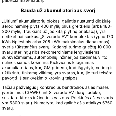
pakeičia matematiką.
Bauda už akumuliatoriaus svorį
„Ultium“ akumuliatorių blokas, galintis nustumti didžiulę
aerodinaminę plytą 400 mylių plius greitkeliu (arba 180–
200 mylių, traukiant už jos kitą plytinę priekabą), yra
neįtikėtinai sunkus. „Silverado EV“ komplektas (ypač 170
kWh išplėstinis arba 205 kWh maksimalus diapazonas)
sveria tūkstančius svarų. Kadangi turime griežtą 10 000
svarų sterlingų ribą nekomerciniams lengviesiems
sunkvežimiams, automobilių inžinerijos žaidimas virto
nulinės sumos košmaru. Kiekvienas kilogramas
akumuliatoriaus, kurį GM prideda, kad išgydytų nerimą ir
užtikrintų tinkamą vilkimą, yra svaras, kurį jie turi teisėtai
pavogti iš sunkvežimio krovinių talpos.
Tačiau pažvelgus į konkrečius bendrosios ašies masės
įvertinimus (GAWR) ant Silverado EV durų lipduko,
susidaro kitoks inžinerinis vaizdas. Priekinės ašies svoris
yra 5300 svarų. Numatyta, kad galinė ašis atlaikys 5750
svarų.