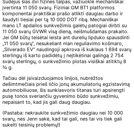
Sudėjus šias dvi fizines talpas, važiuoklė mechaniškai
įvertinta 11 050 svarų. Fiziniai GM BT1 platformos
komponentai praktiškai prašo atlikti daugiau darbo ir
šaudyti tiesiai per tą 10 000 DOT ribą. Mechaniškai
mano LT apdailos sunkvežimis galėtų patogiai dirbti su
11 050 svarų GVWR visą dieną, neišmušdamas prakaito.
Jei GM būtų teisėtai leista ant durelių lipduko spausdinti
„11 050 svarų“, nesukeliant man reguliavimo košmaro,
„Silverado EV“ naudingoji apkrova iš kuklaus 1 694 svarų
sterlingų iš karto padidėtų į neįtikėtinai galingą 2 754
svarų sterlingų, o sunkvežimio plotas visiškai atitiktų 8
¾ g.
Tačiau dėl įsivaizduojamos linijos, nubrėžtos
dešimtmečiais prieš ličio jonų akumuliatorių egzistavimą
automobiliuose, šis sunkiasvoris titanas turi apsirengti
pusę tonos sveriančiu gyvenimo būdo sunkvežimiu,
nepaisant to, kad jis gali daug daugiau.
(Pastaba: nekraukite sunkvežimio daugiau nei 10 000
svarų, nes Jenn sakė, kad tai gali, nes tai vis tiek gali
sukelti teisinių problemų!)