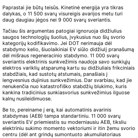
Paprastai jie būtų teisūs. Kinetinė energija yra tikras
dalykas, o 11 500 svarų visureigis avarijos metu turi
daug daugiau jėgos nei 9 000 svarų sveriantis.
Tačiau šis argumentas patogiai ignoruoja didžiulius
saugos technologijų šuolius, įvykusius nuo šių svorio
kategorijų kodifikavimo. Jei DOT nerimauja dėl
stabdymo kelio, šiuolaikiniai EV siūlo didžiulį pranašumą
dėl mišraus regeneracinio stabdymo. 11 000 svarų
sveriantis elektrinis sunkvežimis naudoja savo sunkiųjų
elektros variklių atsparumą kartu su didžiuliais frikciniais
stabdžiais, kad sustotų atstumais, panašiais į
lengvesnius dujinius sunkvežimius. Dar svarbiau, kad jie
nenukenčia nuo katastrofiško stabdžių blukimo, kuris
kankina tradicinius sunkiasvorius sunkvežimius ilguose
kalnų nusileidimuose.
Be to, pereiname į erą, kai automatinis avarinis
stabdymas (AEB) tampa standartiniu. 11 000 svarų
sveriantis EV priemiestis su moderniausiu AEB, tiksliu
elektriniu sukimo momento vektoriumi ir itin žemu svorio
centru (dėl ant grindų sumontuoto akumuliatoriaus