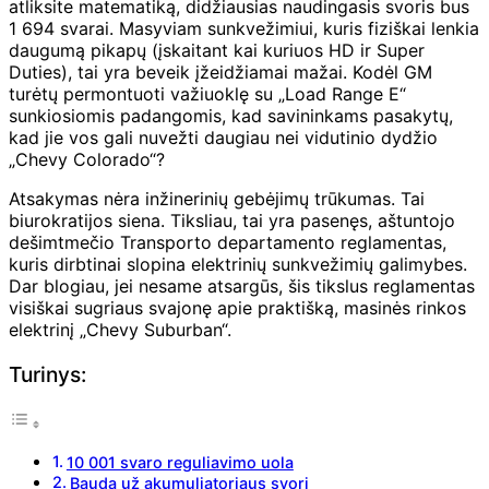
atliksite matematiką, didžiausias naudingasis svoris bus
1 694 svarai. Masyviam sunkvežimiui, kuris fiziškai lenkia
daugumą pikapų (įskaitant kai kuriuos HD ir Super
Duties), tai yra beveik įžeidžiamai mažai. Kodėl GM
turėtų permontuoti važiuoklę su „Load Range E“
sunkiosiomis padangomis, kad savininkams pasakytų,
kad jie vos gali nuvežti daugiau nei vidutinio dydžio
„Chevy Colorado“?
Atsakymas nėra inžinerinių gebėjimų trūkumas. Tai
biurokratijos siena. Tiksliau, tai yra pasenęs, aštuntojo
dešimtmečio Transporto departamento reglamentas,
kuris dirbtinai slopina elektrinių sunkvežimių galimybes.
Dar blogiau, jei nesame atsargūs, šis tikslus reglamentas
visiškai sugriaus svajonę apie praktišką, masinės rinkos
elektrinį „Chevy Suburban“.
Turinys:
10 001 svaro reguliavimo uola
Bauda už akumuliatoriaus svorį