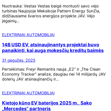
Nuotrauka: Vestas Vestas baigė montuoti savo vėjo
turbinas Naujojoje Meksikoje Pattern Energy SunZia,
didžiausiame švarios energijos projekte JAV. Vėjo
jėgainių…
ELEKTRINIAI AUTOMOBILIAI
14B USD EV, atsinaujinantys projektai buvo
panaikinti, kai auga mokesčių kreditų baimės
31 gegužės, 2025
Perteikimas: Freyr Remiantis nauja „E2“ ir „The Clean
Economy Tracker“ analize, daugiau nei 14 milijardų JAV
dolerių JAV atsinaujinančių ir…
ELEKTRINIAI AUTOMOBILIAI
Kietojo kūno EV baterijos 2025 m., Sako
„Mercedes“ partneris