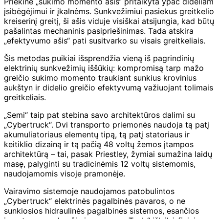
Priekinė „sukimo momento ašis“ pritaikyta ypač dideliam
įsibėgėjimui ir įkalnėms. Sunkvežimiui pasiekus greitkelio
kreiserinį greitį, ši ašis viduje visiškai atsijungia, kad būtų
pašalintas mechaninis pasipriešinimas. Tada atskira
„efektyvumo ašis“ pati susitvarko su visais greitkeliais.
Šis metodas puikiai išsprendžia vieną iš pagrindinių
elektrinių sunkvežimių iššūkių: kompromisą tarp mažo
greičio sukimo momento traukiant sunkius krovinius
aukštyn ir didelio greičio efektyvumą važiuojant tolimais
greitkeliais.
„Semi“ taip pat stebina savo architektūros dalimi su
„Cybertruck“. Dvi transporto priemonės naudoja tą patį
akumuliatoriaus elementų tipą, tą patį statoriaus ir
keitiklio dizainą ir tą pačią 48 voltų žemos įtampos
architektūrą – tai, pasak Priestley, žymiai sumažina laidų
masę, palyginti su tradicinėmis 12 voltų sistemomis,
naudojamomis visoje pramonėje.
Vairavimo sistemoje naudojamos patobulintos
„Cybertruck“ elektrinės pagalbinės pavaros, o ne
sunkiosios hidraulinės pagalbinės sistemos, esančios