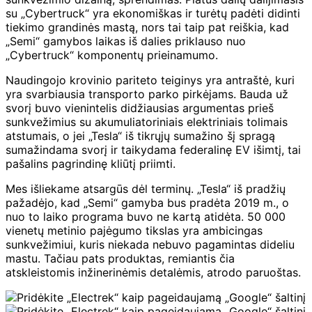
su „Cybertruck“ yra ekonomiškas ir turėtų padėti didinti
tiekimo grandinės mastą, nors tai taip pat reiškia, kad
„Semi“ gamybos laikas iš dalies priklauso nuo
„Cybertruck“ komponentų prieinamumo.
Naudingojo krovinio pariteto teiginys yra antraštė, kuri
yra svarbiausia transporto parko pirkėjams. Bauda už
svorį buvo vienintelis didžiausias argumentas prieš
sunkvežimius su akumuliatoriniais elektriniais tolimais
atstumais, o jei „Tesla“ iš tikrųjų sumažino šį spragą
sumažindama svorį ir taikydama federalinę EV išimtį, tai
pašalins pagrindinę kliūtį priimti.
Mes išliekame atsargūs dėl terminų. „Tesla“ iš pradžių
pažadėjo, kad „Semi“ gamyba bus pradėta 2019 m., o
nuo to laiko programa buvo ne kartą atidėta. 50 000
vienetų metinio pajėgumo tikslas yra ambicingas
sunkvežimiui, kuris niekada nebuvo pagamintas dideliu
mastu. Tačiau pats produktas, remiantis čia
atskleistomis inžinerinėmis detalėmis, atrodo paruoštas.