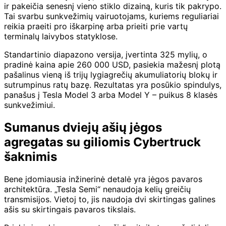
ir pakeičia senesnį vieno stiklo dizainą, kuris tik pakrypo.
Tai svarbu sunkvežimių vairuotojams, kuriems reguliariai
reikia praeiti pro iškarpinę arba prieiti prie vartų
terminalų laivybos statyklose.
Standartinio diapazono versija, įvertinta 325 mylių, o
pradinė kaina apie 260 000 USD, pasiekia mažesnį plotą
pašalinus vieną iš trijų lygiagrečių akumuliatorių blokų ir
sutrumpinus ratų bazę. Rezultatas yra posūkio spindulys,
panašus į Tesla Model 3 arba Model Y – puikus 8 klasės
sunkvežimiui.
Sumanus dviejų ašių jėgos
agregatas su giliomis Cybertruck
šaknimis
Bene įdomiausia inžinerinė detalė yra jėgos pavaros
architektūra. „Tesla Semi“ nenaudoja kelių greičių
transmisijos. Vietoj to, jis naudoja dvi skirtingas galines
ašis su skirtingais pavaros tikslais.