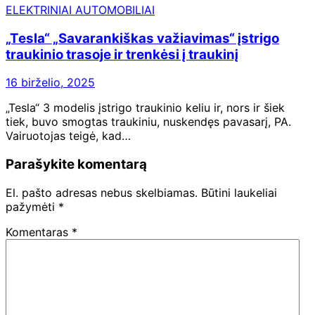
ELEKTRINIAI AUTOMOBILIAI
„Tesla“ „Savarankiškas važiavimas“ įstrigo
traukinio trasoje ir trenkėsi į traukinį
16 birželio, 2025
„Tesla“ 3 modelis įstrigo traukinio keliu ir, nors ir šiek
tiek, buvo smogtas traukiniu, nuskendęs pavasarį, PA.
Vairuotojas teigė, kad…
Parašykite komentarą
El. pašto adresas nebus skelbiamas.
Būtini laukeliai
pažymėti
*
Komentaras
*