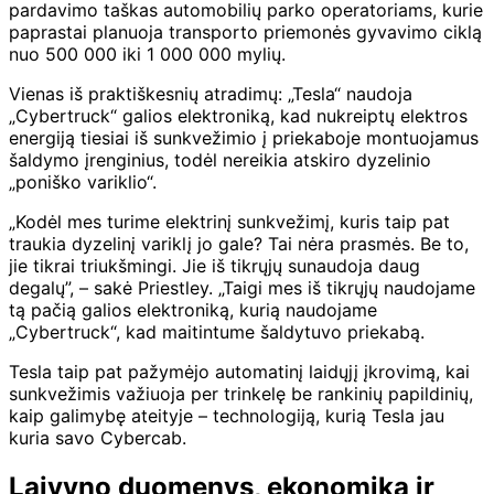
pardavimo taškas automobilių parko operatoriams, kurie
paprastai planuoja transporto priemonės gyvavimo ciklą
nuo 500 000 iki 1 000 000 mylių.
Vienas iš praktiškesnių atradimų: „Tesla“ naudoja
„Cybertruck“ galios elektroniką, kad nukreiptų elektros
energiją tiesiai iš sunkvežimio į priekaboje montuojamus
šaldymo įrenginius, todėl nereikia atskiro dyzelinio
„poniško variklio“.
„Kodėl mes turime elektrinį sunkvežimį, kuris taip pat
traukia dyzelinį variklį jo gale? Tai nėra prasmės. Be to,
jie tikrai triukšmingi. Jie iš tikrųjų sunaudoja daug
degalų”, – sakė Priestley. „Taigi mes iš tikrųjų naudojame
tą pačią galios elektroniką, kurią naudojame
„Cybertruck“, kad maitintume šaldytuvo priekabą.
Tesla taip pat pažymėjo automatinį laidųjį įkrovimą, kai
sunkvežimis važiuoja per trinkelę be rankinių papildinių,
kaip galimybę ateityje – technologiją, kurią Tesla jau
kuria savo Cybercab.
Laivyno duomenys, ekonomika ir