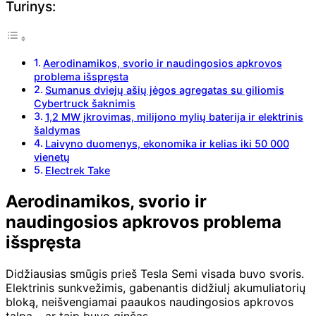
Turinys:
Aerodinamikos, svorio ir naudingosios apkrovos
problema išspręsta
Sumanus dviejų ašių jėgos agregatas su giliomis
Cybertruck šaknimis
1,2 MW įkrovimas, milijono mylių baterija ir elektrinis
šaldymas
Laivyno duomenys, ekonomika ir kelias iki 50 000
vienetų
Electrek Take
Aerodinamikos, svorio ir
naudingosios apkrovos problema
išspręsta
Didžiausias smūgis prieš Tesla Semi visada buvo svoris.
Elektrinis sunkvežimis, gabenantis didžiulį akumuliatorių
bloką, neišvengiamai paaukos naudingosios apkrovos