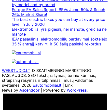
by model and by brand
Europe EV Sales Report: BEVs Jump 50% & Reach
26% Market Share!
The best electric bikes you can buy at every price
level in July 2026
Elektromobiliai yra pigesni, nei manote, greičiau nei
manote
IEA: pasauliniai elektromobilių pardavimai šoktelėjo
35 % antrąjį ketvirtį ir 50 šalių pasiekė rekordus
WEBSTUDIO.LT
© SKAITMENINIO MARKETINGO
PASLAUGOS. SEO tekstų rašymas, turinio kūrimas,
straipsnių rašymas ir talpinimas į mūsų valdomas
svetaines. 2026
Eautomobiliai.lt
| Link
News by
Ascendoor
| Powered by
WordPress
.