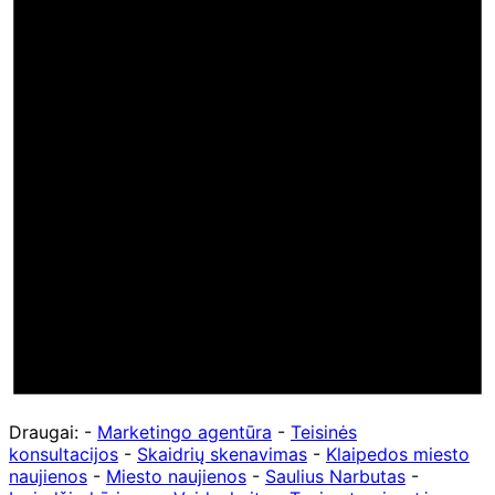
Draugai: -
Marketingo agentūra
-
Teisinės
konsultacijos
-
Skaidrių skenavimas
-
Klaipedos miesto
naujienos
-
Miesto naujienos
-
Saulius Narbutas
-