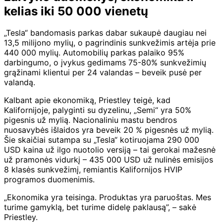
kelias iki 50 000 vienetų
„Tesla“ bandomasis parkas dabar sukaupė daugiau nei
13,5 milijono mylių, o pagrindinis sunkvežimis artėja prie
440 000 mylių. Automobilių parkas palaiko 95%
darbingumo, o įvykus gedimams 75-80% sunkvežimių
grąžinami klientui per 24 valandas – beveik pusė per
valandą.
Kalbant apie ekonomiką, Priestley teigė, kad
Kalifornijoje, palyginti su dyzelinu, „Semi“ yra 50%
pigesnis už mylią. Nacionaliniu mastu bendros
nuosavybės išlaidos yra beveik 20 % pigesnės už mylią.
Šie skaičiai sutampa su „Tesla“ kotiruojama 290 000
USD kaina už ilgo nuotolio versiją – tai gerokai mažesnė
už pramonės vidurkį – 435 000 USD už nulinės emisijos
8 klasės sunkvežimį, remiantis Kalifornijos HVIP
programos duomenimis.
„Ekonomika yra teisinga. Produktas yra paruoštas. Mes
turime gamyklą, bet turime didelę paklausą”, – sakė
Priestley.