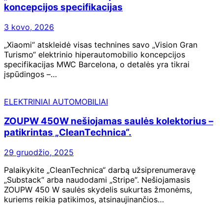
koncepcijos specifikacijas
3 kovo, 2026
„Xiaomi“ atskleidė visas technines savo „Vision Gran
Turismo“ elektrinio hiperautomobilio koncepcijos
specifikacijas MWC Barcelona, ​​o detalės yra tikrai
įspūdingos –…
ELEKTRINIAI AUTOMOBILIAI
ZOUPW 450W nešiojamas saulės kolektorius –
patikrintas „CleanTechnica“.
29 gruodžio, 2025
Palaikykite „CleanTechnica“ darbą užsiprenumeravę
„Substack“ arba naudodami „Stripe“. Nešiojamasis
ZOUPW 450 W saulės skydelis sukurtas žmonėms,
kuriems reikia patikimos, atsinaujinančios…