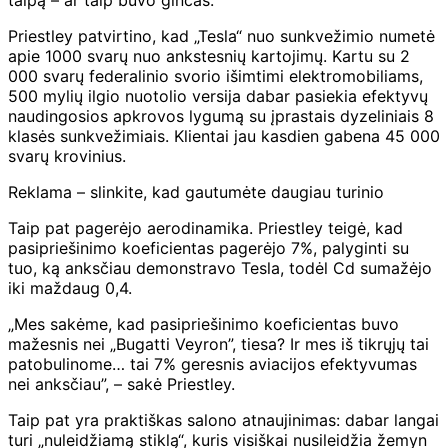
talpą – ar taip buvo ginčas.
Priestley patvirtino, kad „Tesla“ nuo sunkvežimio numetė
apie 1000 svarų nuo ankstesnių kartojimų. Kartu su 2
000 svarų federalinio svorio išimtimi elektromobiliams,
500 mylių ilgio nuotolio versija dabar pasiekia efektyvų
naudingosios apkrovos lygumą su įprastais dyzeliniais 8
klasės sunkvežimiais. Klientai jau kasdien gabena 45 000
svarų krovinius.
Reklama – slinkite, kad gautumėte daugiau turinio
Taip pat pagerėjo aerodinamika. Priestley teigė, kad
pasipriešinimo koeficientas pagerėjo 7%, palyginti su
tuo, ką anksčiau demonstravo Tesla, todėl Cd sumažėjo
iki maždaug 0,4.
„Mes sakėme, kad pasipriešinimo koeficientas buvo
mažesnis nei „Bugatti Veyron”, tiesa? Ir mes iš tikrųjų tai
patobulinome… tai 7% geresnis aviacijos efektyvumas
nei anksčiau”, – sakė Priestley.
Taip pat yra praktiškas salono atnaujinimas: dabar langai
turi „nuleidžiamą stiklą“, kuris visiškai nusileidžia žemyn