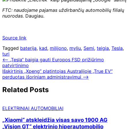
FTC: naudojame pajamas uždirbančių automobilių filialų
nuorodas.
Daugiau.
Source link
Tagged
bateriją
,
kad
,
milijono
,
myliu
,
Semi
,
teigia
,
Tesla
,
turi
Navigacija
⟵
„Tesla“ baigia gauti Europos FSD prižiūrimo
patvirtinimo
tarp
Išskirtinis „Xpeng“ platintojas Australijoje „True EV“
įrašų
perduotas išoriniam administravimui
⟶
Related Posts
ELEKTRINIAI AUTOMOBILIAI
„Xiaomi“ atskleidžia visas savo 1900 AG
„Vision GT“ elektrinio hiperautomobilio