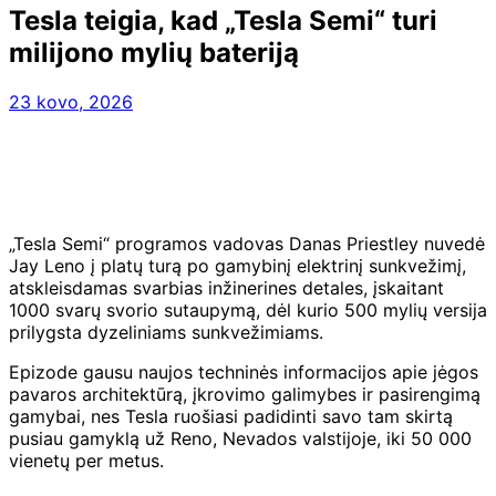
Tesla teigia, kad „Tesla Semi“ turi
milijono mylių bateriją
23 kovo, 2026
„Tesla Semi“ programos vadovas Danas Priestley nuvedė
Jay Leno į platų turą po gamybinį elektrinį sunkvežimį,
atskleisdamas svarbias inžinerines detales, įskaitant
1000 svarų svorio sutaupymą, dėl kurio 500 mylių versija
prilygsta dyzeliniams sunkvežimiams.
Epizode gausu naujos techninės informacijos apie jėgos
pavaros architektūrą, įkrovimo galimybes ir pasirengimą
gamybai, nes Tesla ruošiasi padidinti savo tam skirtą
pusiau gamyklą už Reno, Nevados valstijoje, iki 50 000
vienetų per metus.