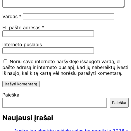
Vardas
*
El. pašto adresas
*
Interneto puslapis
Noriu savo interneto naršyklėje išsaugoti vardą, el.
pašto adresą ir interneto puslapį, kad jų nebereiktų įvesti
iš naujo, kai kitą kartą vėl norėsiu parašyti komentarą.
Paieška
Paieška
Naujausi įrašai
Australian electric vehicle sales by month in 2026 –