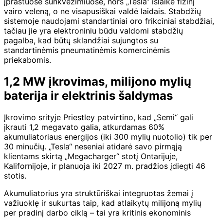
įprastuose sunkvežimiuose, nors „Tesla“ išlaikė fizinį
vairo veleną, o ne visapusiškai valdė laidais. Stabdžių
sistemoje naudojami standartiniai oro frikciniai stabdžiai,
tačiau jie yra elektroniniu būdu valdomi stabdžių
pagalba, kad būtų sklandžiai sujungtos su
standartinėmis pneumatinėmis komercinėmis
priekabomis.
1,2 MW įkrovimas, milijono mylių
baterija ir elektrinis šaldymas
Įkrovimo srityje Priestley patvirtino, kad „Semi“ gali
įkrauti 1,2 megavato galia, atkurdamas 60%
akumuliatoriaus energijos (iki 300 mylių nuotolio) tik per
30 minučių. „Tesla“ neseniai atidarė savo pirmąją
klientams skirtą „Megacharger“ stotį Ontarijuje,
Kalifornijoje, ir planuoja iki 2027 m. pradžios įdiegti 46
stotis.
Akumuliatorius yra struktūriškai integruotas žemai į
važiuoklę ir sukurtas taip, kad atlaikytų milijoną mylių
per pradinį darbo ciklą – tai yra kritinis ekonominis