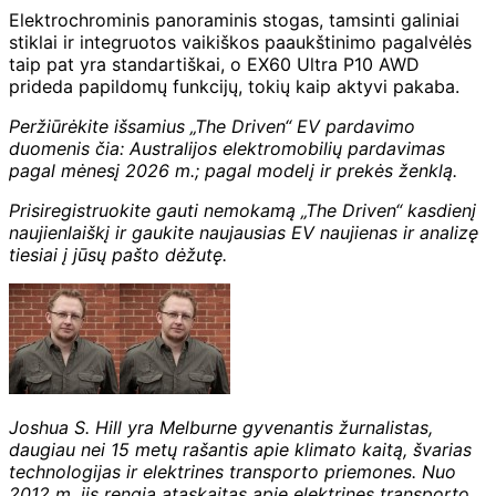
Elektrochrominis panoraminis stogas, tamsinti galiniai
stiklai ir integruotos vaikiškos paaukštinimo pagalvėlės
taip pat yra standartiškai, o EX60 Ultra P10 AWD
prideda papildomų funkcijų, tokių kaip aktyvi pakaba.
Peržiūrėkite išsamius „The Driven“ EV pardavimo
duomenis čia:
Australijos elektromobilių pardavimas
pagal mėnesį 2026 m.; pagal modelį ir prekės ženklą
.
Prisiregistruokite gauti nemokamą „The Driven“ kasdienį
naujienlaiškį ir
gaukite naujausias EV naujienas ir analizę
tiesiai į jūsų pašto dėžutę.
Joshua S. Hill yra Melburne gyvenantis žurnalistas,
daugiau nei 15 metų rašantis apie klimato kaitą, švarias
technologijas ir elektrines transporto priemones. Nuo
2012 m. jis rengia ataskaitas apie elektrines transporto