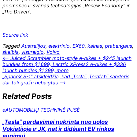
priemones ir švarias technologijas „Renew Economy“ ir
„The Driven“.
Source link
Tagged
Australijos
,
elektrinio
,
EX60
,
kainas
,
prabangaus
,
skelbia
,
visureigio
,
Volvo
Navigacija
⟵
Juiced Scrambler moto-style e-bikes + $245 launch
bundles from $1,699, Lectric XPress2 e-bikes + $336
tarp
launch bundles $1,399, more
įrašų
„SpaceX S-1“ atskleidžia, kad „Tesla“ „Terafab“ sandoris
dar toli gražu nebaigtas
⟶
Related Posts
eAUTOMOBILIŲ TECHNINĖ PUSĖ
„Tesla“ pardavimai nukrinta nuo uolos
Vokietijoje ir JK, net ir didėjant EV rinkos
augimui