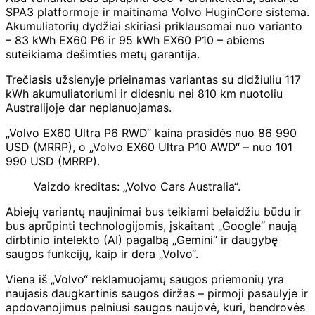
SPA3 platformoje ir maitinama Volvo HuginCore sistema.
Akumuliatorių dydžiai skiriasi priklausomai nuo varianto
– 83 kWh EX60 P6 ir 95 kWh EX60 P10 – abiems
suteikiama dešimties metų garantija.
Trečiasis užsienyje prieinamas variantas su didžiuliu 117
kWh akumuliatoriumi ir didesniu nei 810 km nuotoliu
Australijoje dar neplanuojamas.
„Volvo EX60 Ultra P6 RWD“ kaina prasidės nuo 86 990
USD (MRRP), o „Volvo EX60 Ultra P10 AWD“ – nuo ​​101
990 USD (MRRP).
Vaizdo kreditas: „Volvo Cars Australia“.
Abiejų variantų naujinimai bus teikiami belaidžiu būdu ir
bus aprūpinti technologijomis, įskaitant „Google“ naują
dirbtinio intelekto (AI) pagalbą „Gemini“ ir daugybę
saugos funkcijų, kaip ir dera „Volvo“.
Viena iš „Volvo“ reklamuojamų saugos priemonių yra
naujasis daugkartinis saugos diržas – pirmoji pasaulyje ir
apdovanojimus pelniusi saugos naujovė, kuri, bendrovės