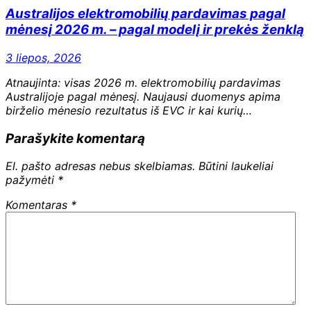
Australijos elektromobilių pardavimas pagal
mėnesį 2026 m. – pagal modelį ir prekės ženklą
3 liepos, 2026
Atnaujinta: visas 2026 m. elektromobilių pardavimas
Australijoje pagal mėnesį. Naujausi duomenys apima
birželio mėnesio rezultatus iš EVC ir kai kurių…
Parašykite komentarą
El. pašto adresas nebus skelbiamas.
Būtini laukeliai
pažymėti
*
Komentaras
*