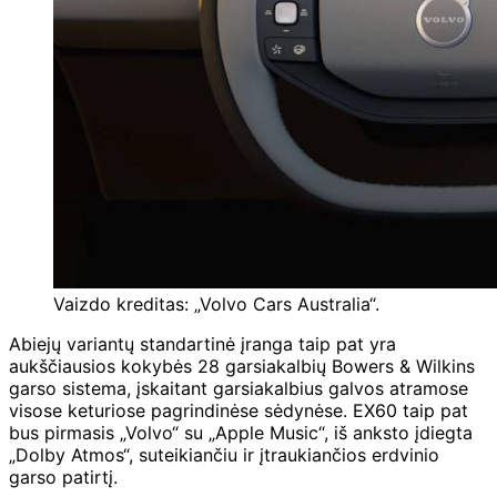
Vaizdo kreditas: „Volvo Cars Australia“.
Abiejų variantų standartinė įranga taip pat yra
aukščiausios kokybės 28 garsiakalbių Bowers & Wilkins
garso sistema, įskaitant garsiakalbius galvos atramose
visose keturiose pagrindinėse sėdynėse. EX60 taip pat
bus pirmasis „Volvo“ su „Apple Music“, iš anksto įdiegta
„Dolby Atmos“, suteikiančiu ir įtraukiančios erdvinio
garso patirtį.