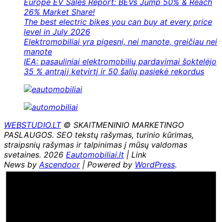
Europe EV Sales Report: BEVs Jump 50% & Reach
26% Market Share!
The best electric bikes you can buy at every price
level in July 2026
Elektromobiliai yra pigesni, nei manote, greičiau nei
manote
IEA: pasauliniai elektromobilių pardavimai šoktelėjo
35 % antrąjį ketvirtį ir 50 šalių pasiekė rekordus
WEBSTUDIO.LT
© SKAITMENINIO MARKETINGO
PASLAUGOS. SEO tekstų rašymas, turinio kūrimas,
straipsnių rašymas ir talpinimas į mūsų valdomas
svetaines. 2026
Eautomobiliai.lt
| Link
News by
Ascendoor
| Powered by
WordPress
.