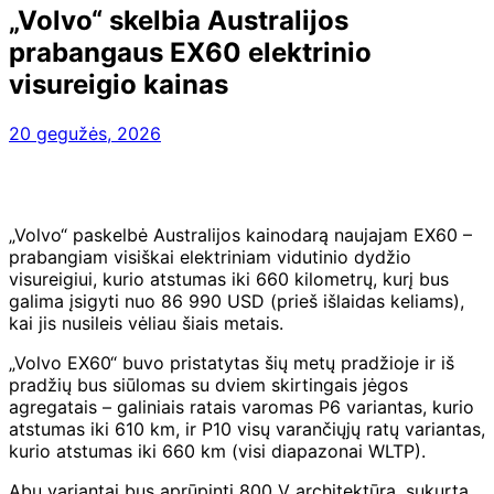
„Volvo“ skelbia Australijos
prabangaus EX60 elektrinio
visureigio kainas
20 gegužės, 2026
„Volvo“ paskelbė Australijos kainodarą naujajam EX60 –
prabangiam visiškai elektriniam vidutinio dydžio
visureigiui, kurio atstumas iki 660 kilometrų, kurį bus
galima įsigyti nuo 86 990 USD (prieš išlaidas keliams),
kai jis nusileis vėliau šiais metais.
„Volvo EX60“ buvo pristatytas šių metų pradžioje ir iš
pradžių bus siūlomas su dviem skirtingais jėgos
agregatais – galiniais ratais varomas P6 variantas, kurio
atstumas iki 610 km, ir P10 visų varančiųjų ratų variantas,
kurio atstumas iki 660 km (visi diapazonai WLTP).
Abu variantai bus aprūpinti 800 V architektūra, sukurta