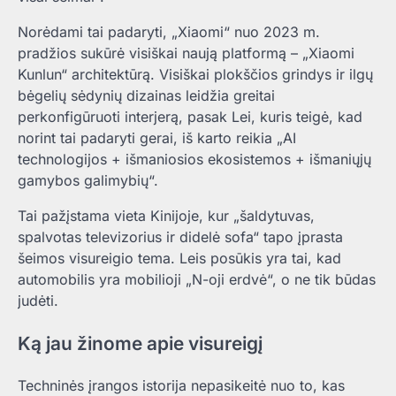
Norėdami tai padaryti, „Xiaomi“ nuo 2023 m.
pradžios sukūrė visiškai naują platformą – „Xiaomi
Kunlun“ architektūrą. Visiškai plokščios grindys ir ilgų
bėgelių sėdynių dizainas leidžia greitai
perkonfigūruoti interjerą, pasak Lei, kuris teigė, kad
norint tai padaryti gerai, iš karto reikia „AI
technologijos + išmaniosios ekosistemos + išmaniųjų
gamybos galimybių“.
Tai pažįstama vieta Kinijoje, kur „šaldytuvas,
spalvotas televizorius ir didelė sofa“ tapo įprasta
šeimos visureigio tema. Leis posūkis yra tai, kad
automobilis yra mobilioji „N-oji erdvė“, o ne tik būdas
judėti.
Ką jau žinome apie visureigį
Techninės įrangos istorija nepasikeitė nuo to, kas