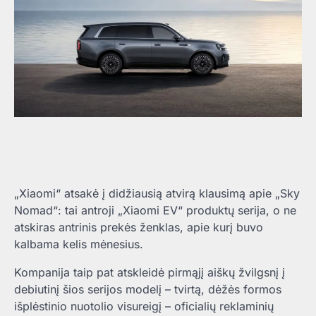
„Xiaomi“ atsakė į didžiausią atvirą klausimą apie „Sky
Nomad“: tai antroji „Xiaomi EV“ produktų serija, o ne
atskiras antrinis prekės ženklas, apie kurį buvo
kalbama kelis mėnesius.
Kompanija taip pat atskleidė pirmąjį aiškų žvilgsnį į
debiutinį šios serijos modelį – tvirtą, dėžės formos
išplėstinio nuotolio visureigį – oficialių reklaminių