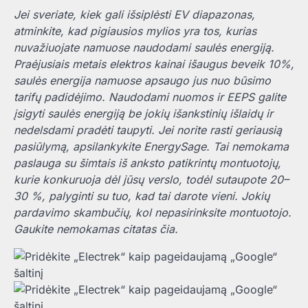
Jei sveriate, kiek gali išsiplėsti EV diapazonas,
atminkite, kad pigiausios mylios yra tos, kurias
nuvažiuojate namuose naudodami saulės energiją.
Praėjusiais metais elektros kainai išaugus beveik 10%,
saulės energija namuose apsaugo jus nuo būsimo
tarifų padidėjimo. Naudodami nuomos ir EEPS galite
įsigyti saulės energiją be jokių išankstinių išlaidų ir
nedelsdami pradėti taupyti. Jei norite rasti geriausią
pasiūlymą, apsilankykite EnergySage. Tai nemokama
paslauga su šimtais iš anksto patikrintų montuotojų,
kurie konkuruoja dėl jūsų verslo, todėl sutaupote 20–
30 %, palyginti su tuo, kad tai darote vieni. Jokių
pardavimo skambučių, kol nepasirinksite montuotojo.
Gaukite nemokamas citatas čia.