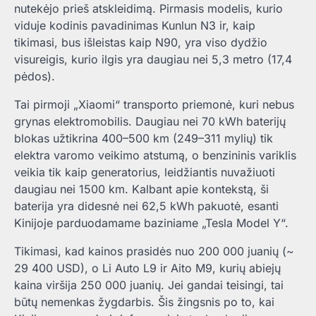
nutekėjo prieš atskleidimą. Pirmasis modelis, kurio
viduje kodinis pavadinimas Kunlun N3 ir, kaip
tikimasi, bus išleistas kaip N90, yra viso dydžio
visureigis, kurio ilgis yra daugiau nei 5,3 metro (17,4
pėdos).
Tai pirmoji „Xiaomi“ transporto priemonė, kuri nebus
grynas elektromobilis. Daugiau nei 70 kWh baterijų
blokas užtikrina 400–500 km (249–311 mylių) tik
elektra varomo veikimo atstumą, o benzininis variklis
veikia tik kaip generatorius, leidžiantis nuvažiuoti
daugiau nei 1500 km. Kalbant apie kontekstą, ši
baterija yra didesnė nei 62,5 kWh pakuotė, esanti
Kinijoje parduodamame baziniame „Tesla Model Y“.
Tikimasi, kad kainos prasidės nuo 200 000 juanių (~
29 400 USD), o Li Auto L9 ir Aito M9, kurių abiejų
kaina viršija 250 000 juanių. Jei gandai teisingi, tai
būtų nemenkas žygdarbis. Šis žingsnis po to, kai