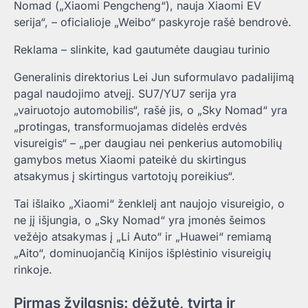
Nomad („Xiaomi Pengcheng“), nauja Xiaomi EV
serija“, – oficialioje „Weibo“ paskyroje rašė bendrovė.
Reklama – slinkite, kad gautumėte daugiau turinio
Generalinis direktorius Lei Jun suformulavo padalijimą
pagal naudojimo atvejį. SU7/YU7 serija yra
„vairuotojo automobilis“, rašė jis, o „Sky Nomad“ yra
„protingas, transformuojamas didelės erdvės
visureigis“ – „per daugiau nei penkerius automobilių
gamybos metus Xiaomi pateikė du skirtingus
atsakymus į skirtingus vartotojų poreikius“.
Tai išlaiko „Xiaomi“ ženklelį ant naujojo visureigio, o
ne jį išjungia, o „Sky Nomad“ yra įmonės šeimos
vežėjo atsakymas į „Li Auto“ ir „Huawei“ remiamą
„Aito“, dominuojančią Kinijos išplėstinio visureigių
rinkoje.
Pirmas žvilgsnis: dėžutė, tvirta ir