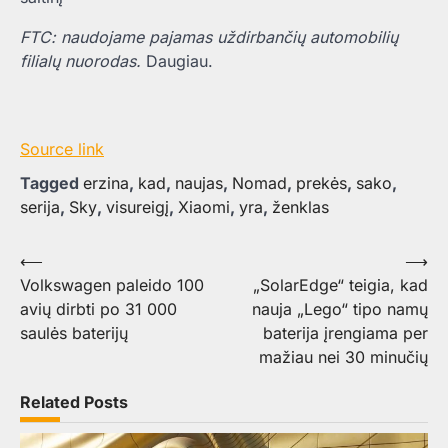
FTC: naudojame pajamas uždirbančių automobilių
filialų nuorodas.
Daugiau.
Source link
Tagged
erzina
,
kad
,
naujas
,
Nomad
,
prekės
,
sako
,
serija
,
Sky
,
visureigį
,
Xiaomi
,
yra
,
ženklas
Navigacija
⟵
⟶
Volkswagen paleido 100
„SolarEdge“ teigia, kad
tarp
avių dirbti po 31 000
nauja „Lego“ tipo namų
įrašų
saulės baterijų
baterija įrengiama per
mažiau nei 30 minučių
Related Posts