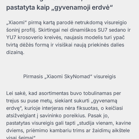
pastatyta kaip „gyvenamoji erdvė“
„Xiaomi“ pirmą kartą parodė netrukdomą visureigio
šoninį profilį. Skirtingai nei dinamiškos SU7 sedano ir
YU7 krosoverio kreivės, naujasis modelis turi ypač
tvirtą dėžės formą ir visiškai naują priekinės dalies
dizainą.
Pirmasis „Xiaomi SkyNomad“ visureigis
Lei sakė, kad asortimentas buvo tobulinamas per
trejus su puse metų, siekiant sukurti „gyvenamą
erdvę“, kurioje interjeras nėra fiksuotas, o keičiasi
atsižvelgiant į savininko poreikius. Pasak jo,
pastatytas visureigis gali tapti „studija vienam, kavine
dviems, priėmimo kambariu trims ar žaidimų aikštele
visai šeimai“.