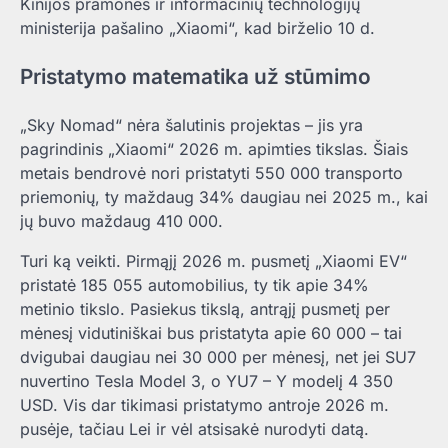
Kinijos pramonės ir informacinių technologijų
ministerija pašalino „Xiaomi“, kad birželio 10 d.
Pristatymo matematika už stūmimo
„Sky Nomad“ nėra šalutinis projektas – jis yra
pagrindinis „Xiaomi“ 2026 m. apimties tikslas. Šiais
metais bendrovė nori pristatyti 550 000 transporto
priemonių, ty maždaug 34% daugiau nei 2025 m., kai
jų buvo maždaug 410 000.
Turi ką veikti. Pirmąjį 2026 m. pusmetį „Xiaomi EV“
pristatė 185 055 automobilius, ty tik apie 34%
metinio tikslo. Pasiekus tikslą, antrąjį pusmetį per
mėnesį vidutiniškai bus pristatyta apie 60 000 – tai
dvigubai daugiau nei 30 000 per mėnesį, net jei SU7
nuvertino Tesla Model 3, o YU7 – Y modelį 4 350
USD. Vis dar tikimasi pristatymo antroje 2026 m.
pusėje, tačiau Lei ir vėl atsisakė nurodyti datą.