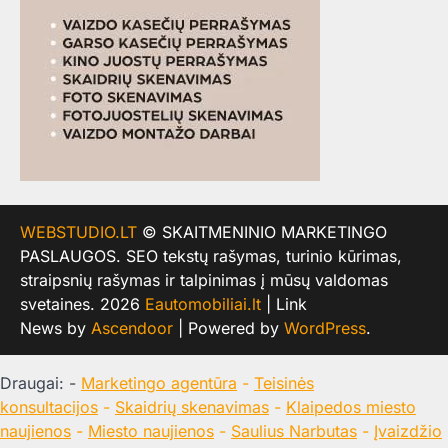
WEBSTUDIO.LT
© SKAITMENINIO MARKETINGO
PASLAUGOS. SEO tekstų rašymas, turinio kūrimas,
straipsnių rašymas ir talpinimas į mūsų valdomas
svetaines. 2026
Eautomobiliai.lt
| Link
News by
Ascendoor
| Powered by
WordPress
.
Draugai: -
Marketingo agentūra
-
Teisinės
konsultacijos
-
Skaidrių skenavimas
-
Klaipedos miesto
naujienos
-
Miesto naujienos
-
Saulius Narbutas
-
Įvaizdžio